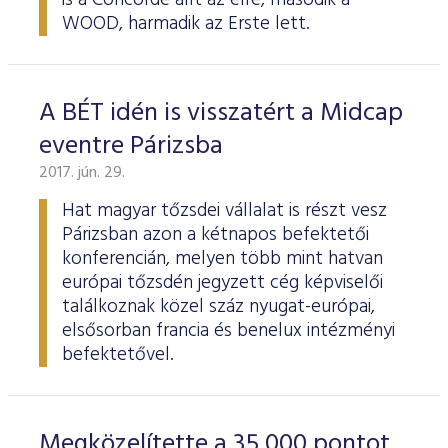
is a Concorde állt az élre, második a
WOOD, harmadik az Erste lett.
A BÉT idén is visszatért a Midcap
eventre Párizsba
2017. jún. 29.
Hat magyar tőzsdei vállalat is részt vesz
Párizsban azon a kétnapos befektetői
konferencián, melyen több mint hatvan
európai tőzsdén jegyzett cég képviselői
találkoznak közel száz nyugat-európai,
elsősorban francia és benelux intézményi
befektetővel.
Megközelítette a 35 000 pontot