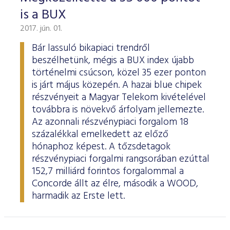
is a BUX
2017. jún. 01.
Bár lassuló bikapiaci trendről
beszélhetünk, mégis a BUX index újabb
történelmi csúcson, közel 35 ezer ponton
is járt május közepén. A hazai blue chipek
részvényeit a Magyar Telekom kivételével
továbbra is növekvő árfolyam jellemezte.
Az azonnali részvénypiaci forgalom 18
százalékkal emelkedett az előző
hónaphoz képest. A tőzsdetagok
részvénypiaci forgalmi rangsorában ezúttal
152,7 milliárd forintos forgalommal a
Concorde állt az élre, második a WOOD,
harmadik az Erste lett.