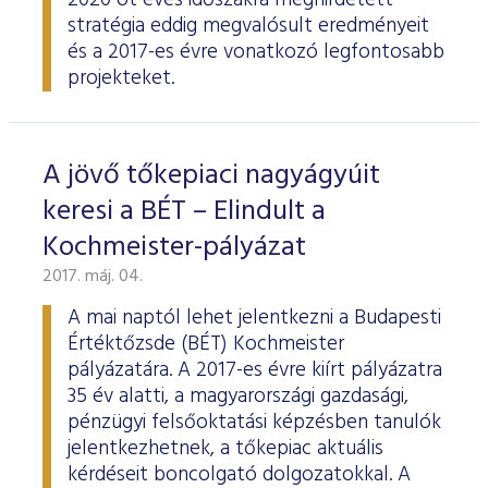
2020 öt éves időszakra meghirdetett
stratégia eddig megvalósult eredményeit
és a 2017-es évre vonatkozó legfontosabb
projekteket.
A jövő tőkepiaci nagyágyúit
keresi a BÉT – Elindult a
Kochmeister-pályázat
2017. máj. 04.
A mai naptól lehet jelentkezni a Budapesti
Értéktőzsde (BÉT) Kochmeister
pályázatára. A 2017-es évre kiírt pályázatra
35 év alatti, a magyarországi gazdasági,
pénzügyi felsőoktatási képzésben tanulók
jelentkezhetnek, a tőkepiac aktuális
kérdéseit boncolgató dolgozatokkal. A