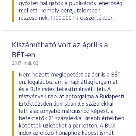
győztes hallgatók a publikációs lehetőség
mellett, komoly pénzjutalomban
részesülnek, 1.100.000 Ft összértékben.
Kiszámítható volt az április a
BÉT-en
2017. máj. 02.
Nem hozott meglepetést az április a BÉT-
en, legalábbis, ami a napi átlagforgalmat
és a BUX index teljesítményét illeti. A
részvények napi átlagforgalma a Budapesti
Értéktőzsdén áprilisban 3,5 százalékkal
lett alacsonyabb márciushoz képest, a
befektetők 21 százalékkal kisebb értékben
kötöttek üzleteket a parketten. A BUX
index az előző hónaphoz képest ismét