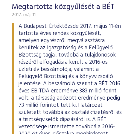
Megtartotta közgyűlését a BÉT
2017. máj. 11.
A Budapesti Értéktőzsde 2017. május 11-én
tartotta éves rendes közgyűlését,
amelyen egyrészről megválasztásra
kerültek az Igazgatóság és a Felügyelő
Bizottság tagjai, továbbá a tulajdonosok
részéről elfogadásra került a 2016-os
üzleti év beszámolója, valamint a
Felügyelő Bizottság és a könyvvizsgáló
jelentése. A beszámoló szerint a BÉT 2016.
éves EBITDA eredménye 383 millió forint
volt, a társaság adózott eredménye pedig
73 millió forintot tett ki. Határozat
született továbbá az osztalékfizetésről és
a tisztségviselők díjazásáról is. A BÉT
vezetősége ismertette továbbá a 2016-