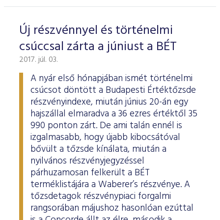
ESG Útmutató
Új részvénnyel és történelmi
csúccsal zárta a júniust a BÉT
2017. júl. 03.
A nyár első hónapjában ismét történelmi
csúcsot döntött a Budapesti Értéktőzsde
részvényindexe, miután június 20-án egy
hajszállal elmaradva a 36 ezres értéktől 35
990 ponton zárt. De ami talán ennél is
izgalmasabb, hogy újabb kibocsátóval
bővült a tőzsde kínálata, miután a
nyilvános részvényjegyzéssel
párhuzamosan felkerült a BÉT
terméklistájára a Waberer’s részvénye. A
tőzsdetagok részvénypiaci forgalmi
rangsorában májushoz hasonlóan ezúttal