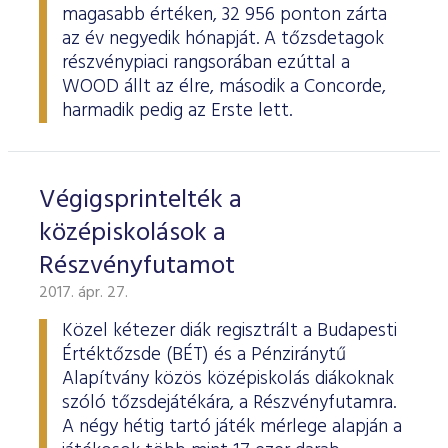
magasabb értéken, 32 956 ponton zárta
az év negyedik hónapját. A tőzsdetagok
részvénypiaci rangsorában ezúttal a
WOOD állt az élre, második a Concorde,
harmadik pedig az Erste lett.
Végigsprintelték a
középiskolások a
Részvényfutamot
2017. ápr. 27.
Közel kétezer diák regisztrált a Budapesti
Értéktőzsde (BÉT) és a Pénziránytű
Alapítvány közös középiskolás diákoknak
szóló tőzsdejátékára, a Részvényfutamra.
A négy hétig tartó játék mérlege alapján a