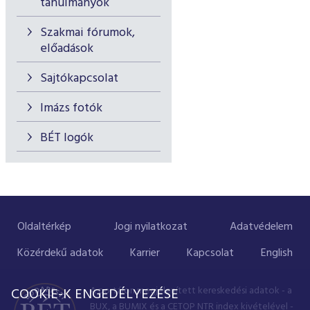
tanulmányok
Szakmai fórumok,
előadások
Sajtókapcsolat
Imázs fotók
BÉT logók
Oldaltérkép
Jogi nyilatkozat
Adatvédelem
Közérdekű adatok
Karrier
Kapcsolat
English
A portálon megjelenített kereskedési adatok - a
COOKIE-K ENGEDÉLYEZÉSE
BUX, a BUMIX és a CETOP NTR index kivételével -