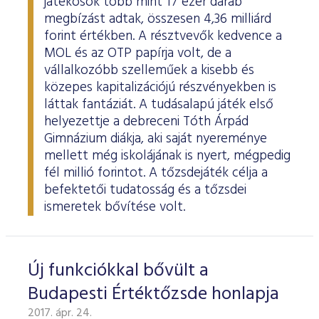
játékosok több mint 17 ezer darab
megbízást adtak, összesen 4,36 milliárd
forint értékben. A résztvevők kedvence a
MOL és az OTP papírja volt, de a
vállalkozóbb szelleműek a kisebb és
közepes kapitalizációjú részvényekben is
láttak fantáziát. A tudásalapú játék első
helyezettje a debreceni Tóth Árpád
Gimnázium diákja, aki saját nyereménye
mellett még iskolájának is nyert, mégpedig
fél millió forintot. A tőzsdejáték célja a
befektetői tudatosság és a tőzsdei
ismeretek bővítése volt.
Új funkciókkal bővült a
Budapesti Értéktőzsde honlapja
2017. ápr. 24.