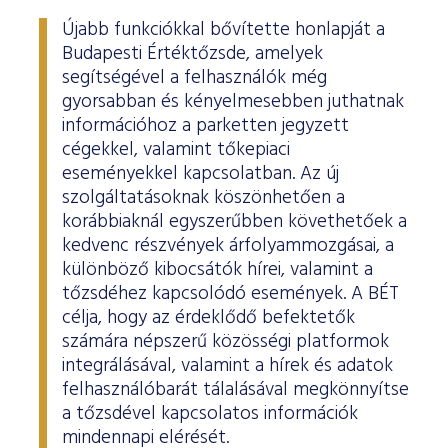
Újabb funkciókkal bővítette honlapját a
Budapesti Értéktőzsde, amelyek
segítségével a felhasználók még
gyorsabban és kényelmesebben juthatnak
információhoz a parketten jegyzett
cégekkel, valamint tőkepiaci
eseményekkel kapcsolatban. Az új
szolgáltatásoknak köszönhetően a
korábbiaknál egyszerűbben követhetőek a
kedvenc részvények árfolyammozgásai, a
különböző kibocsátók hírei, valamint a
tőzsdéhez kapcsolódó események. A BÉT
célja, hogy az érdeklődő befektetők
számára népszerű közösségi platformok
integrálásával, valamint a hírek és adatok
felhasználóbarát tálalásával megkönnyítse
a tőzsdével kapcsolatos információk
mindennapi elérését.