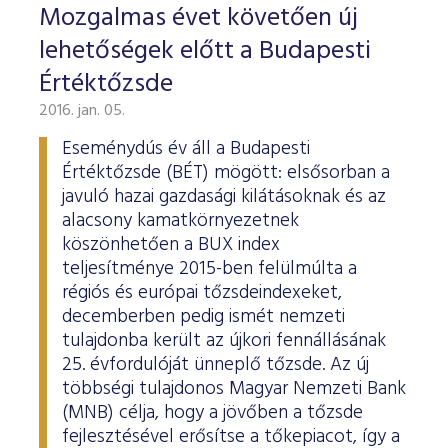
Mozgalmas évet követően új
lehetőségek előtt a Budapesti
Értéktőzsde
2016. jan. 05.
Eseménydús év áll a Budapesti
Értéktőzsde (BÉT) mögött: elsősorban a
javuló hazai gazdasági kilátásoknak és az
alacsony kamatkörnyezetnek
köszönhetően a BUX index
teljesítménye 2015-ben felülmúlta a
régiós és európai tőzsdeindexeket,
decemberben pedig ismét nemzeti
tulajdonba került az újkori fennállásának
25. évfordulóját ünneplő tőzsde. Az új
többségi tulajdonos Magyar Nemzeti Bank
(MNB) célja, hogy a jövőben a tőzsde
fejlesztésével erősítse a tőkepiacot, így a