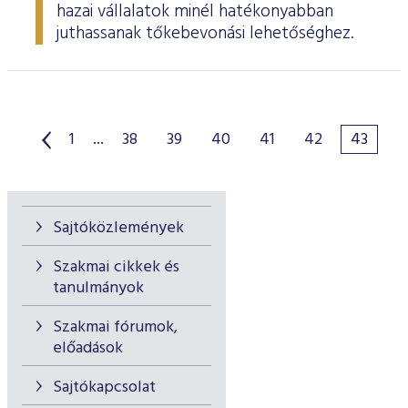
hazai vállalatok minél hatékonyabban
juthassanak tőkebevonási lehetőséghez.
1
...
38
39
40
41
42
43
Sajtóközlemények
Szakmai cikkek és
tanulmányok
Szakmai fórumok,
előadások
Sajtókapcsolat