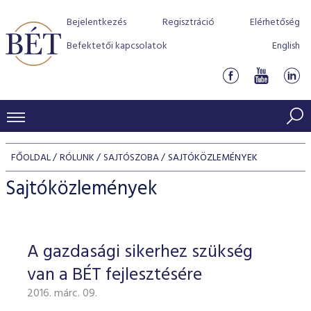
Bejelentkezés
Regisztráció
Elérhetőség
Befektetői kapcsolatok
English
KERESKEDÉSI ADATOK
FŐOLDAL
RÓLUNK
SAJTÓSZOBA
SAJTÓKÖZLEMÉNYEK
INDEXEK
BEFEKTETŐK
Sajtóközlemények
Részvényindexek
Piaci forgalom
Termékcsoportok
KIBOCSÁTÓK
Kötvényindexek
Kedvenc instrumentumok
Szabályozás
Indexek
Részvény és vállalati kötvény tőzsdei bevezetését támoga
A gazdasági sikerhez szükség
TŐZSDETAGOK
Jelzáloglevél indexek
program
Azonnali Piac
Alkalmazott díjstruktúra
BÉT szabályzatok
Részvény szekció
van a BÉT fejlesztésére
Tőzsdetagok, üzletkötők
VENDOROK
Vállalati kötvény indexek
Származékos piac
BÉT Xtend - Részvénypiac egyszerűen
Részvények
Elszámolás
Befektetővédelem
2016. márc. 09.
Hitelpapír szekció
Útmutató a taggá váláshoz