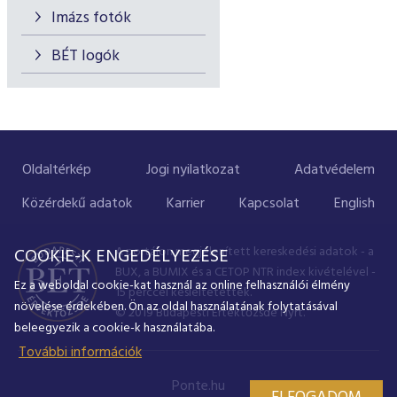
Imázs fotók
BÉT logók
Oldaltérkép
Jogi nyilatkozat
Adatvédelem
Közérdekű adatok
Karrier
Kapcsolat
English
A portálon megjelenített kereskedési adatok - a
COOKIE-K ENGEDÉLYEZÉSE
BUX, a BUMIX és a CETOP NTR index kivételével -
Ez a weboldal cookie-kat használ az online felhasználói élmény
15 perccel késleltetettek.
növelése érdekében. Ön az oldal használatának folytatásával
© 2019 Budapesti Értéktőzsde Nyrt.
beleegyezik a cookie-k használatába.
További információk
Ponte.hu