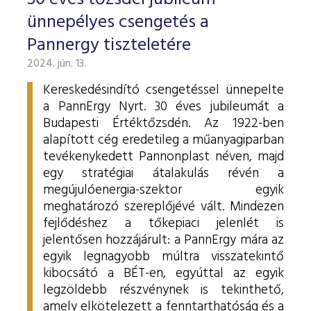
ESG Útmutató
ünnepélyes csengetés a
Pannergy tiszteletére
2024. jún. 13.
Kereskedésindító csengetéssel ünnepelte
a PannErgy Nyrt. 30 éves jubileumát a
Budapesti Értéktőzsdén. Az 1922-ben
alapított cég eredetileg a műanyagiparban
tevékenykedett Pannonplast néven, majd
egy stratégiai átalakulás révén a
megújulóenergia-szektor egyik
meghatározó szereplőjévé vált. Mindezen
fejlődéshez a tőkepiaci jelenlét is
jelentősen hozzájárult: a PannErgy mára az
egyik legnagyobb múltra visszatekintő
kibocsátó a BÉT-en, egyúttal az egyik
legzöldebb részvénynek is tekinthető,
amely elkötelezett a fenntarthatóság és a