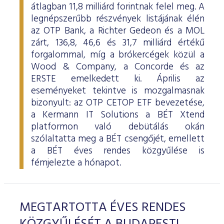
átlagban 11,8 milliárd forintnak felel meg. A
legnépszerűbb részvények listájának élén
az OTP Bank, a Richter Gedeon és a MOL
zárt, 136,8, 46,6 és 31,7 milliárd értékű
forgalommal, míg a brókercégek közül a
Wood & Company, a Concorde és az
ERSTE emelkedett ki. Április az
eseményeket tekintve is mozgalmasnak
bizonyult: az OTP CETOP ETF bevezetése,
a Kermann IT Solutions a BÉT Xtend
platformon való debütálás okán
szólaltatta meg a BÉT csengőjét, emellett
a BÉT éves rendes közgyűlése is
fémjelezte a hónapot.
MEGTARTOTTA ÉVES RENDES