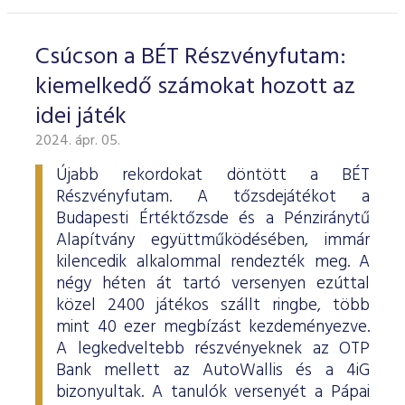
Csúcson a BÉT Részvényfutam:
kiemelkedő számokat hozott az
idei játék
2024. ápr. 05.
Újabb rekordokat döntött a BÉT
Részvényfutam. A tőzsdejátékot a
Budapesti Értéktőzsde és a Pénziránytű
Alapítvány együttműködésében, immár
kilencedik alkalommal rendezték meg. A
négy héten át tartó versenyen ezúttal
közel 2400 játékos szállt ringbe, több
mint 40 ezer megbízást kezdeményezve.
A legkedveltebb részvényeknek az OTP
Bank mellett az AutoWallis és a 4iG
bizonyultak. A tanulók versenyét a Pápai