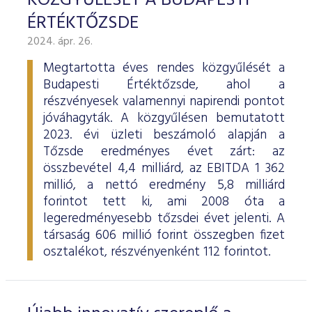
KÖZGYŰLÉSÉT A BUDAPESTI
ÉRTÉKTŐZSDE
2024. ápr. 26.
Megtartotta éves rendes közgyűlését a
Budapesti Értéktőzsde, ahol a
részvényesek valamennyi napirendi pontot
jóváhagyták. A közgyűlésen bemutatott
2023. évi üzleti beszámoló alapján a
Tőzsde eredményes évet zárt: az
összbevétel 4,4 milliárd, az EBITDA 1 362
millió, a nettó eredmény 5,8 milliárd
forintot tett ki, ami 2008 óta a
legeredményesebb tőzsdei évet jelenti. A
társaság 606 millió forint összegben fizet
osztalékot, részvényenként 112 forintot.