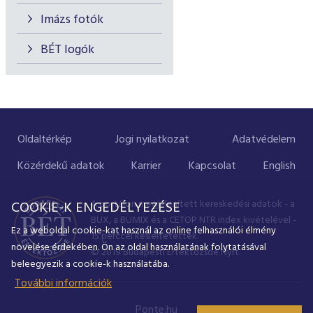
Imázs fotók
BÉT logók
Oldaltérkép
Jogi nyilatkozat
Adatvédelem
Közérdekű adatok
Karrier
Kapcsolat
English
A portálon megjelenített kereskedési adatok - a
COOKIE-K ENGEDÉLYEZÉSE
BUX, a BUMIX és a CETOP NTR index kivételével -
Ez a weboldal cookie-kat használ az online felhasználói élmény
15 perccel késleltetettek.
növelése érdekében. Ön az oldal használatának folytatásával
© 2019 Budapesti Értéktőzsde Nyrt.
beleegyezik a cookie-k használatába.
További információk
Ponte.hu