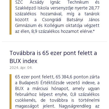
SZC Acsády Ignác Technikum és
Szakképző Iskola versenyzője nyerte 28,77
százalékos hozamával, míg a tanárok
között a Csongrádi Batsányi János
Gimnázium és Kollégium oktatója végzett
az élen, 8,9 százalékos hozamot elérve.*
Továbbra is 65 ezer pont felett a
BUX index
2024. ápr. 04.
65 ezer pont felett, 65 384,6 ponton zárta
a Budapesti Értéktőzsde vezető indexe, a
BUX a márciusi hónapot, amely ugyan
februárhoz képest enyhe, 0,8 százalékos
csökkenés, de továbbra is történelmi
magasságot jelent. Nagyságrendileg az