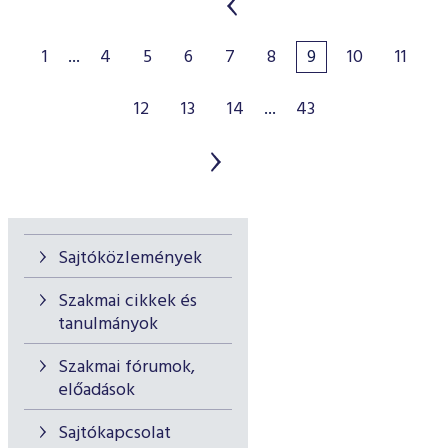
1
...
4
5
6
7
8
9
10
11
12
13
14
...
43
Sajtóközlemények
Szakmai cikkek és
tanulmányok
Szakmai fórumok,
előadások
Sajtókapcsolat