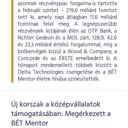
azonnali részvénypiac forgalma is tartotta
a februári szintet – 219,6 milliárd forintot
tett ki, amely napi átlagban 11,6 milliárd
forintnak felel meg. A legnépszerűbb
részvények listájának élén az OTP Bank, a
Richter Gedeon és a MOL zárt, 128,9, 42,6
és 23,3 milliárd értékű forgalommal, míg a
brókercégek közül a Wood & Company, a
Concorde és az ERSTE emelkedett ki. A
hónapot mindemellett többek között a
Delta Technologies csengetése és a BÉT
Mentor életre hívása színesítették.
Új korszak a középvállalatok
támogatásában: Megérkezett a
BÉT Mentor