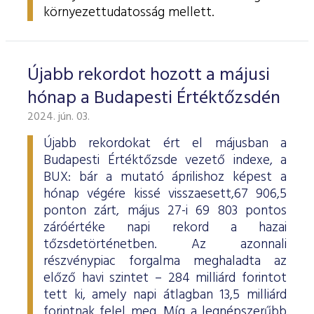
környezettudatosság mellett.
Újabb rekordot hozott a májusi
hónap a Budapesti Értéktőzsdén
2024. jún. 03.
Újabb rekordokat ért el májusban a
Budapesti Értéktőzsde vezető indexe, a
BUX: bár a mutató áprilishoz képest a
hónap végére kissé visszaesett,67 906,5
ponton zárt, május 27-i 69 803 pontos
záróértéke napi rekord a hazai
tőzsdetörténetben. Az azonnali
részvénypiac forgalma meghaladta az
előző havi szintet – 284 milliárd forintot
tett ki, amely napi átlagban 13,5 milliárd
forintnak felel meg. Míg a legnépszerűbb