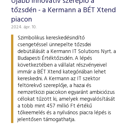
Újabb innovatív szereplő a
tőzsdén - a Kermann a BÉT Xtend
piacon
2024. ápr. 10.
Szimbolikus kereskedésindító
csengetéssel ünnepelte tőzsdei
debütálását a Kermann IT Solutions Nyrt. a
Budapesti Értéktőzsdén. A lépés
következtében a vállalat részvényeivel
immár a BÉT Xtend kategóriában lehet
kereskedni. A Kermann az IT szektor
feltörekvő szereplője, a hazai és
nemzetközi piacokon egyaránt ambiciózus
célokat tűzött ki, amelyek megvalósítását
a több mint 457 millió Ft értékű
tőkeemelés és a nyilvános piacra lépés is
jelentősen támogathatja.