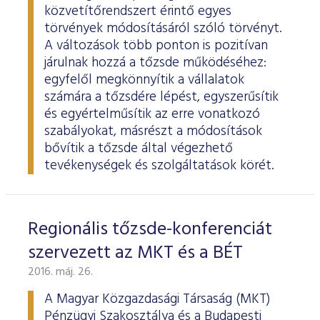
ESG Útmutató
közvetítőrendszert érintő egyes
törvények módosításáról szóló törvényt.
A változások több ponton is pozitívan
járulnak hozzá a tőzsde működéséhez:
egyfelől megkönnyítik a vállalatok
számára a tőzsdére lépést, egyszerűsítik
és egyértelműsítik az erre vonatkozó
szabályokat, másrészt a módosítások
bővítik a tőzsde által végezhető
tevékenységek és szolgáltatások körét.
Regionális tőzsde-konferenciát
szervezett az MKT és a BÉT
2016. máj. 26.
A Magyar Közgazdasági Társaság (MKT)
Pénzügyi Szakosztálya és a Budapesti