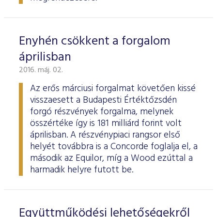
Enyhén csökkent a forgalom
áprilisban
2016. máj. 02.
Az erős márciusi forgalmat követően kissé
visszaesett a Budapesti Értéktőzsdén
forgó részvények forgalma, melynek
összértéke így is 181 milliárd forint volt
áprilisban. A részvénypiaci rangsor első
helyét továbbra is a Concorde foglalja el, a
második az Equilor, míg a Wood ezúttal a
harmadik helyre futott be.
Együttműködési lehetőségekről