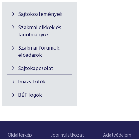
Sajtóközlemények
Szakmai cikkek és
tanulmányok
Szakmai fórumok,
előadások
Sajtókapcsolat
Imázs fotók
BÉT logók
Oldaltérkép
Jogi nyilatkozat
Adatvédelem