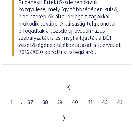
Budapesti Értéktőzsde rendkívüli
közgyűlése, mely így többségében külső,
piaci szereplők által delegált tagokkal
működik tovább. A társaság tulajdonosai
elfogadták a tőzsde új javadalmazási
szabályzatát is és meghallgatták a BÉT
vezetőségének tájékoztatását a szervezet
2016-2020 közötti stratégiájáról.
1
...
37
38
39
40
41
42
43