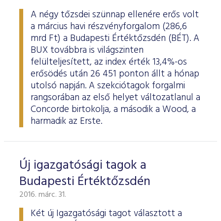
A négy tőzsdei szünnap ellenére erős volt
a március havi részvényforgalom (286,6
mrd Ft) a Budapesti Értéktőzsdén (BÉT). A
BUX továbbra is világszinten
felülteljesített, az index érték 13,4%-os
erősödés után 26 451 ponton állt a hónap
utolsó napján. A szekciótagok forgalmi
rangsorában az első helyet változatlanul a
Concorde birtokolja, a második a Wood, a
harmadik az Erste.
Új igazgatósági tagok a
Budapesti Értéktőzsdén
2016. márc. 31.
Két új Igazgatósági tagot választott a