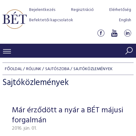
Bejelentkezés
Regisztráció
Elérhetőség
Befektetői kapcsolatok
English
KERESKEDÉSI ADATOK
FŐOLDAL
RÓLUNK
SAJTÓSZOBA
SAJTÓKÖZLEMÉNYEK
INDEXEK
BEFEKTETŐK
Sajtóközlemények
Részvényindexek
Piaci forgalom
Termékcsoportok
KIBOCSÁTÓK
Kötvényindexek
Kedvenc instrumentumok
Szabályozás
Indexek
Részvény és vállalati kötvény tőzsdei bevezetését támoga
Már érződött a nyár a BÉT májusi
TŐZSDETAGOK
Jelzáloglevél indexek
program
Azonnali Piac
Alkalmazott díjstruktúra
BÉT szabályzatok
Részvény szekció
forgalmán
Tőzsdetagok, üzletkötők
VENDOROK
Vállalati kötvény indexek
Származékos piac
BÉT Xtend - Részvénypiac egyszerűen
Részvények
Elszámolás
Befektetővédelem
2016. jún. 01.
Hitelpapír szekció
Útmutató a taggá váláshoz