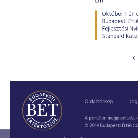
BIF
Október 1-én d
Budapesti Érté
Fejlesztési N
Standard Kate
Oldaltérkép
Jog
A portálon megjelenített 
© 2019 Budapesti Értéktő