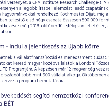
si versenyét, a CFA Institute Research Challenge-t. A
ersenyen a legjobb írásbeli elemzést leadó csapatának a
s hagyományokkal rendelkező Kochmeister Díjat, míg a s
ban teljesítő első négy csapata összesen 500 000 forin
entkezésre még 2018. október 10. éjfélig van lehetőség,
ül sor.
m - indul a jelentkezés az újabb körre
hetnek a vállalatfinanszírozási és menedzsment tudást
latokat kereső magyar középvállalatok a Londoni Tőzsd
ITE Programjára. A képzésen már 12 magyar cég vesz rés
országból több mint 900 vállalat alkotja. Októberben a
 szervez a program bemutatására.
növekedését segítő nemzetközi konferen
a BÉT