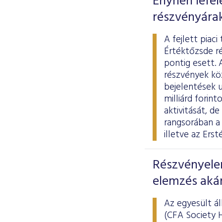
Enyhén lefel
részvényára
A fejlett piac
Értéktőzsde r
pontig esett.
részvények köz
bejelentések u
milliárd forin
aktivitását, d
rangsorában a
illetve az Ersté
Részvényele
elemzés akár 
Az egyesült á
(CFA Society 