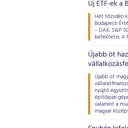
Új ETF-ek a 
Hét tőzsdén k
Budapesti Ért
– DAX, S&P 50
befektetni. A 
Újabb öt haz
vállalkozásf
Újabb öt magy
vállalatfinan
nyújtó együtt
építőipari gép
valamint a mu
magyar középvá