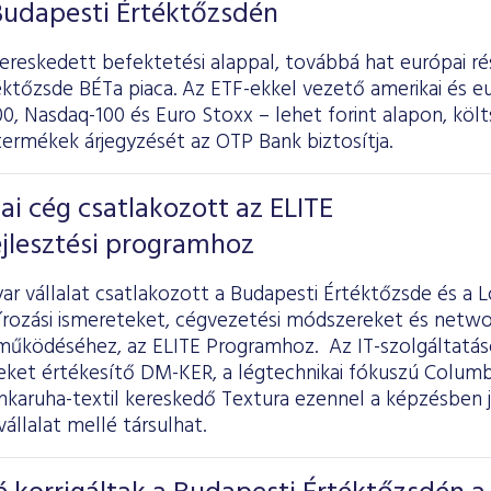
Budapesti Értéktőzsdén
ereskedett befektetési alappal, továbbá hat európai ré
éktőzsde BÉTa piaca. Az ETF-ekkel vezető amerikai és e
0, Nasdaq-100 és Euro Stoxx – lehet forint alapon, kö
termékek árjegyzését az OTP Bank biztosítja.
ai cég csatlakozott az ELITE
ejlesztési programhoz
ar vállalat csatlakozott a Budapesti Értéktőzsde és a
szírozási ismereteket, cégvezetési módszereket és netw
működéséhez, az ELITE Programhoz. Az IT-szolgáltatáso
eket értékesítő DM-KER, a légtechnikai fókuszú Columbu
nkaruha-textil kereskedő Textura ezennel a képzésben j
llalat mellé társulhat.