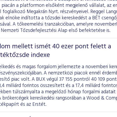
 piacán a platformon elsőként megjelenő vállalat, az e
 foglalkozó Megakrán Nyrt. részvényeivel. Reggel Lan
ak elnöke indította a tőzsdei kereskedést a BÉT cseng
sával. A tőkeemelési tranzakcióban, amelyre novemberb
Nemzeti Tőzsdefejlesztési Alap első befektetése is.
om mellett ismét 40 ezer pont felett a
rtéktőzsde indexe
elkedés és magas forgalom jellemezte a novemberi ker
észvényszekciójában. A nemzetközi piacok ennél érdem
jesítő piac volt. A BUX végül 37 155 pontról 40 109 pon
4 milliárd forintos összesített és a 17,4 milliárd forint
ékben túlszárnyalta a megelőző hónap forgalmi adatait 
. A brókercégek kereskedési rangsorában a Wood & Co
ékpapírt és az Erstét.