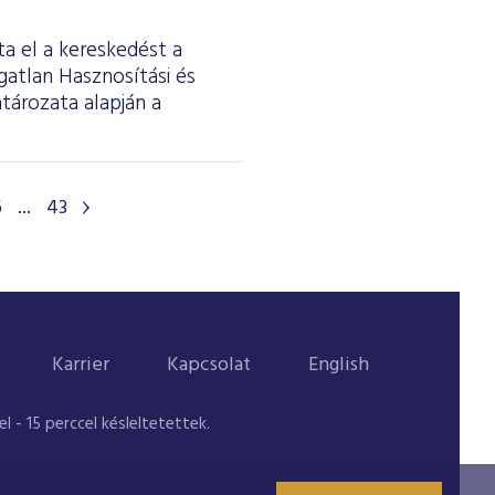
ta el a kereskedést a
gatlan Hasznosítási és
tározata alapján a
6
...
43
Karrier
Kapcsolat
English
 - 15 perccel késleltetettek.