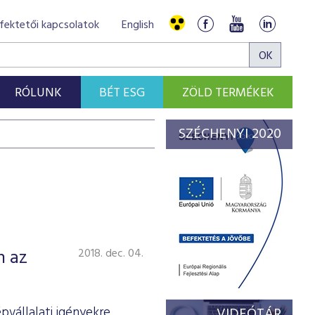
fektetői kapcsolatok
English
RÓLUNK
BÉT ESG
ZÖLD TERMÉKEK
SZÉCHENYI 2020
n az
2018. dec. 04.
vállalati igényekre
VIDEÓTÁR