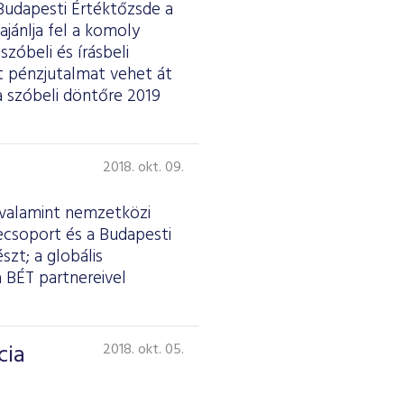
 Budapesti Értéktőzsde a
jánlja fel a komoly
zóbeli és írásbeli
t pénzjutalmat vehet át
 a szóbeli döntőre 2019
2018. okt. 09.
, valamint nemzetközi
ecsoport és a Budapesti
zt; a globális
 BÉT partnereivel
cia
2018. okt. 05.