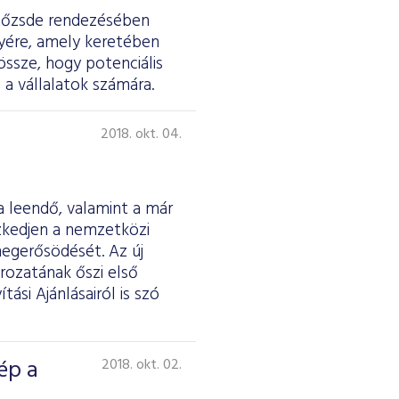
ktőzsde rendezésében
yére, amely keretében
össze, hogy potenciális
 a vállalatok számára.
2018. okt. 04.
a leendő, valamint a már
zkedjen a nemzetközi
megerősödését. Az új
rozatának őszi első
ási Ajánlásairól is szó
ép a
2018. okt. 02.