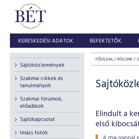
KERESKEDÉSI ADATOK
BEFEKTETŐK
FŐOLDAL
RÓLUNK
Sajtóközlemények
Szakmai cikkek és
Sajtóköz
tanulmányok
Szakmai fórumok,
előadások
Elindult a k
Sajtókapcsolat
első kibocsá
Imázs fotók
A mai nappal 