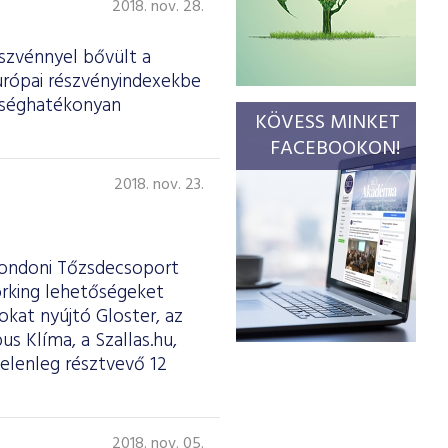
2018. nov. 28.
szvénnyel bővült a
urópai részvényindexekbe
ltséghatékonyan
KÖVESS MINKET
FACEBOOKON!
2018. nov. 23.
 Londoni Tőzsdecsoport
orking lehetőségeket
kat nyújtó Gloster, az
s Klíma, a Szallas.hu,
elenleg résztvevő 12
2018. nov. 05.