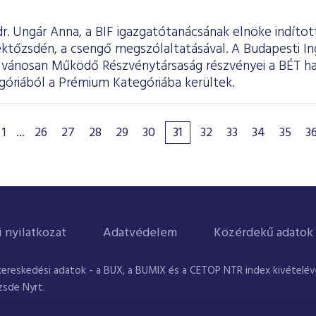
r. Ungár Anna, a BIF igazgatótanácsának elnöke indítot
ktőzsdén, a csengő megszólaltatásával. A Budapesti In
yilvánosan Működő Részvénytársaság részvényei a BÉT ha
góriából a Prémium Kategóriába kerültek.
1
...
26
27
28
29
30
31
32
33
34
35
3
i nyilatkozat
Adatvédelem
Közérdekű adatok
kereskedési adatok - a BUX, a BUMIX és a CETOP NTR index kivételével
zsde Nyrt.