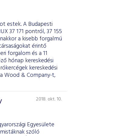
kot estek. A Budapesti
UX 37 171 pontról, 37 155
nakkor a kisebb forgalmú
 társaságokat érintő
eri forgalom és a 11
lőző hónap kereskedési
 brókercégek kereskedési
is a Wood & Company-t,
y
2018. okt. 10.
gyarországi Egyesülete
emistáknak szóló