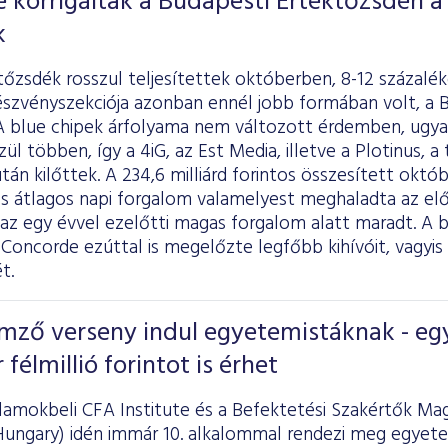
é korrigáltak a Budapesti Értéktőzsdén a
k
i tőzsdék rosszul teljesítettek októberben, 8-12 százalé
észvényszekciója azonban ennél jobb formában volt, a B
 A blue chipek árfolyama nem változott érdemben, ugya
ül többen, így a 4iG, az Est Media, illetve a Plotinus, a
tán kilőttek. A 234,6 milliárd forintos összesített októb
tos átlagos napi forgalom valamelyest meghaladta az e
e az egy évvel ezelőtti magas forgalom alatt maradt. A
 Concorde ezúttal is megelőzte legfőbb kihívóit, vagy
t.
mző verseny indul egyetemistáknak - eg
félmillió forintot is érhet
llamokbeli CFA Institute és a Befektetési Szakértők Ma
Hungary) idén immár 10. alkalommal rendezi meg egyet