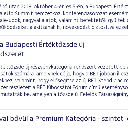
ánó után 2018. október 4-én és 5-én, a Budapesti Érté
ScaleUp Summit nemzetközi konferenciasorozat esemén
le-upok, nagyvállalatok, valamint befektetők gyűltek 
űködéseket alakítsanak ki, növekedést biztosítva ezzel
a Budapesti Értéktőzsde új
ndszerét
téktőzsde új részvénykategória-rendszert vezetett be 
sátók számára, amelynek célja, hogy a BÉT jobban illes
ekhez, valamint, hogy elősegítse az új BÉT Xtend piac 
szer részleteit a BÉT Kibocsátói Fórum című eseményso
utatták be, amelyen a tőzsde új Felelős Társaságirányít
val bővül a Prémium Kategória - szintet l