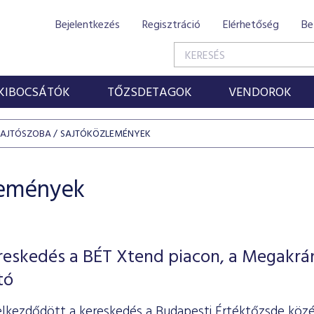
Bejelentkezés
Regisztráció
Elérhetőség
Be
KIBOCSÁTÓK
TŐZSDETAGOK
VENDOROK
SAJTÓSZOBA
SAJTÓKÖZLEMÉNYEK
lemények
ereskedés a BÉT Xtend piacon, a Megakrá
tó
elkezdődött a kereskedés a Budapesti Értéktőzsde közép