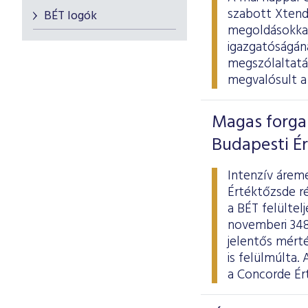
szabott Xtend
BÉT logók
megoldásokkal
igazgatóságán
megszólaltatá
megvalósult a 
Magas forgal
Budapesti É
Intenzív árem
Értéktőzsde r
a BÉT felültel
novemberi 348,
jelentős mért
is felülmúlta
a Concorde Ért