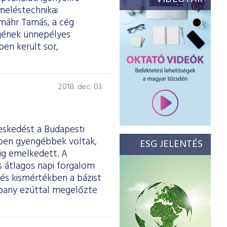
meléstechnikai
gmáhr Tamás, a cég
őjének ünnepélyes
en került sor,
2018. dec. 03.
eskedést a Budapesti
ben gyengébbek voltak,
ESG JELENTÉS
tig emelkedett. A
os átlagos napi forgalom
és kismértékben a bázist
mpany ezúttal megelőzte