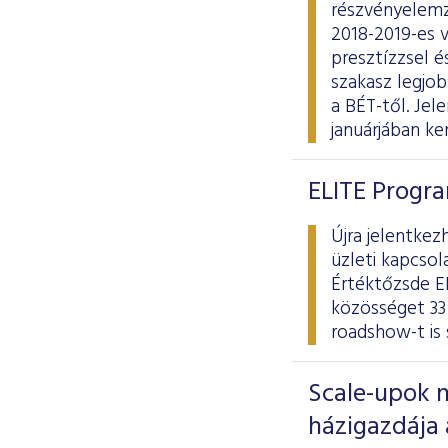
részvényelemzé
2018-2019-es v
presztízzsel é
szakasz legjob
a BÉT-től. Jel
januárjában ker
ELITE Progra
Újra jelentkez
üzleti kapcso
Értéktőzsde EL
közösséget 33 
roadshow-t is
Scale-upok 
házigazdája 