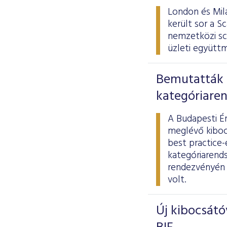
London és Mil
került sor a 
nemzetközi sca
üzleti együttm
Bemutatták 
kategóriare
A Budapesti Ér
meglévő kiboc
best practice-
kategóriarend
rendezvényén m
volt.
Új kibocsátó