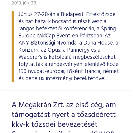
ESG Útmutató
2018. jún. 28.
Június 27-28-án a Budapesti Értéktőzsde
és hat hazai kibocsátó is részt vesz a
rangos befektetői konferencián, a Spring
Europe MidCap Event-en Párizsban. Az
ANY Biztonsági Nyomda, a Duna House, a
Konzum, az Opus, a Pannergy és a
Waberer’s is kétoldalú megbeszéléseket
folytattak a rendezvényen jelenlévő közel
150 nyugat-európai, főként francia, német
és benelux intézményi befektetővel.
A Megakrán Zrt. az első cég, ami
támogatást nyert a tőzsdeérett
kkv-k tőzsdei bevezetését