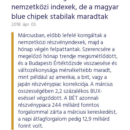
nemzetközi indexek, de a magyar
blue chipek stabilak maradtak
2018. ápr. 03.
Márciusban, előbb lefelé korrigáltak a
nemzetközi részvényindexek, majd a
hónap végén felpattantak. Szerencsére a
megelőző hónap trendje megismétlődött,
és a Budapesti Értéktőzsde visszaesése és
változékonysága mérsékeltebb maradt,
mint például az amerikai, a brit, vagy a
japán részvénypiac korrekciója. A március
összességében 2,2 százalékos BUX-
eséssel végződött. A BÉT azonnali
részvénypiaca 244 milliárd forintos
forgalommal zárta a márciusi kereskedést,
a napi átlagforgalom pedig 12,9 milliárd
forint volt.