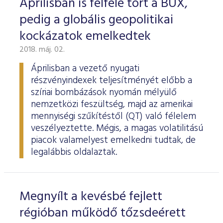
Áprilisban is felfelé tört a BUX,
pedig a globális geopolitikai
kockázatok emelkedtek
2018. máj. 02.
Áprilisban a vezető nyugati
részvényindexek teljesítményét előbb a
szíriai bombázások nyomán mélyülő
nemzetközi feszültség, majd az amerikai
mennyiségi szűkítéstől (QT) való félelem
veszélyeztette. Mégis, a magas volatilitású
piacok valamelyest emelkedni tudtak, de
legalábbis oldalaztak.
Megnyílt a kevésbé fejlett
régióban működő tőzsdeérett