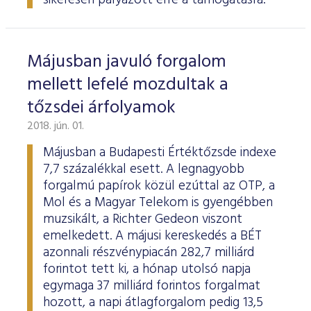
sikeresen pályázott erre a támogatásra.
Májusban javuló forgalom
mellett lefelé mozdultak a
tőzsdei árfolyamok
2018. jún. 01.
Májusban a Budapesti Értéktőzsde indexe
7,7 százalékkal esett. A legnagyobb
forgalmú papírok közül ezúttal az OTP, a
Mol és a Magyar Telekom is gyengébben
muzsikált, a Richter Gedeon viszont
emelkedett. A májusi kereskedés a BÉT
azonnali részvénypiacán 282,7 milliárd
forintot tett ki, a hónap utolsó napja
egymaga 37 milliárd forintos forgalmat
hozott, a napi átlagforgalom pedig 13,5