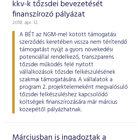
kkv-k tőzsdei bevezetését
finanszírozó pályázat
2018. ápr. 12.
A BÉT az NGM-mel kötött támogatási
szerződés keretében vissza nem térítendő
támogatást nyújt a gyors növekedési
potenciállal rendelkező, transzparens
tőzsdei működés felé nyitott
vállalkozások tőzsdei felkészülésének
szakmai támogatására. A vállalatok a
program 2. projektelemeként megvalósuló
tőzsdei felkészüléshez kapcsolódó
költségek finanszírozására már március
közepétől pályázhatnak.
Márciusban is ingadoztak a