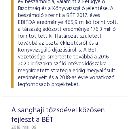
év beszámolója, valamint a Felügyelő
Bizottság és a Könyvvizsgáló jelentése. A
beszámoló szerint a BÉT 2017. éves
EBITDA eredménye 465,9 millió forint volt,
a társaság adózott eredménye 176,3 millió
forintot tett ki. Határozat született
továbbá az osztalékfizetésről és a
Könyvvizsgáló díjazásáról is. A BÉT
vezetősége ismertette továbbá a 2016–
2020 időszakra szóló ötéves időszakra
meghirdetett stratégia eddig megvalósult
eredményeit és a 2018-as évre vonatkozó
legfontosabb projekteket.
A sanghaji tőzsdével közösen
fejleszt a BÉT
2018. máj. 09.