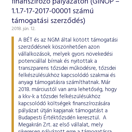
finanszírozó pályázaton (GINOP –
1.1.7-17-2017-00001 számú
támogatási szerződés)
2018. jún. 12.
A BÉT és az NGM által kötött támogatási
szerződésnek köszönhetően azon
vállalkozások, melyek gyors növekedési
potenciállal bírnak és nyitottak a
transzparens tőzsdei működésre, tőzsdei
felkészülésükhöz kapcsolódó szakmai és
anyagi támogatásra számíthatnak. Már
2018. márciustól van arra lehetőség, hogy
a kkv-k a tőzsdei felkészülésükhöz
kapcsolódó költségek finanszírozására
pályázat útján kapjanak támogatást a
Budapesti Értéktőzsdén keresztül. A
Megakrán Zrt. az első vállalat, mely