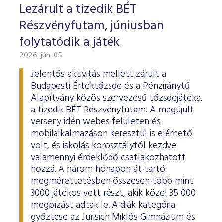
Lezárult a tizedik BÉT
Részvényfutam, júniusban
folytatódik a játék
2026. jún. 05.
Jelentős aktivitás mellett zárult a
Budapesti Értéktőzsde és a Pénziránytű
Alapítvány közös szervezésű tőzsdejátéka,
a tizedik BÉT Részvényfutam. A megújult
verseny idén webes felületen és
mobilalkalmazáson keresztül is elérhető
volt, és iskolás korosztálytól kezdve
valamennyi érdeklődő csatlakozhatott
hozzá. A három hónapon át tartó
megmérettetésben összesen több mint
3000 játékos vett részt, akik közel 35 000
megbízást adtak le. A diák kategória
győztese az Jurisich Miklós Gimnázium és