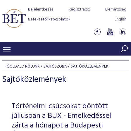
Bejelentkezés
Regisztráció
Elérhetőség
Befektetői kapcsolatok
English
KERESKEDÉSI ADATOK
FŐOLDAL
RÓLUNK
SAJTÓSZOBA
SAJTÓKÖZLEMÉNYEK
INDEXEK
BEFEKTETŐK
Sajtóközlemények
Részvényindexek
Piaci forgalom
Termékcsoportok
KIBOCSÁTÓK
Kötvényindexek
Kedvenc instrumentumok
Szabályozás
Indexek
Részvény és vállalati kötvény tőzsdei bevezetését támoga
Történelmi csúcsokat döntött
TŐZSDETAGOK
Jelzáloglevél indexek
program
Azonnali Piac
Alkalmazott díjstruktúra
BÉT szabályzatok
Részvény szekció
júliusban a BUX - Emelkedéssel
Tőzsdetagok, üzletkötők
VENDOROK
Vállalati kötvény indexek
Származékos piac
BÉT Xtend - Részvénypiac egyszerűen
Részvények
zárta a hónapot a Budapesti
Elszámolás
Befektetővédelem
Hitelpapír szekció
Útmutató a taggá váláshoz