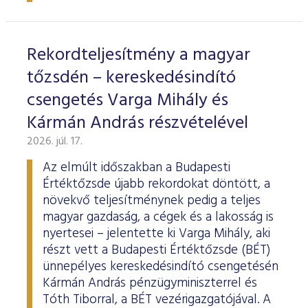
ESG Útmutató
Rekordteljesítmény a magyar
tőzsdén – kereskedésindító
csengetés Varga Mihály és
Kármán András részvételével
2026. júl. 17.
Az elmúlt időszakban a Budapesti
Értéktőzsde újabb rekordokat döntött, a
növekvő teljesítménynek pedig a teljes
magyar gazdaság, a cégek és a lakosság is
nyertesei – jelentette ki Varga Mihály, aki
részt vett a Budapesti Értéktőzsde (BÉT)
ünnepélyes kereskedésindító csengetésén
Kármán András pénzügyminiszterrel és
Tóth Tiborral, a BÉT vezérigazgatójával. A