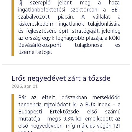
új szereplő jelent meg a hazai
ingatlanbefektetési szektorban a BÉT
szabályozott piacán. A vállalat a
kiskereskedelmi ingatlanok tulajdonlására
és fejlesztésére építi stratégiáját, jelenleg
az ország egyik legnagyobb plázája, a KÖKI
Bevásárlóközpont tulajdonosa és
üzemeltetője.
Erős negyedévet zárt a tőzsde
2026. ápr. 01.
Bár az eltelt időszakban mérséklődő
tendencia rajzolódott ki, a BUX index – a
Budapesti Értéktőzsde első számú
mutatója – mégis 9,3%-kal emelkedett az
első negyedévben, míg március végén 121