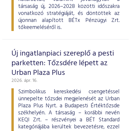
társaság új, 2026–2028 közötti időszakra
vonatkozó stratégiáját, és döntöttek az
újonnan alapított BÉTx Pénzügyi Zrt.
tőkeemeléséről is.
Új ingatlanpiaci szereplő a pesti
parketten: Tőzsdére lépett az
Urban Plaza Plus
2026. ápr. 16.
Szimbolikus kereskedési csengetéssel
ünnepelte tőzsdei megjelenését az Urban
Plaza Plus Nyrt. a Budapesti Értéktőzsde
székhelyén. A társaság – korábbi nevén
KEQI Zrt. – részvényei a BÉT Standard
kategóriájába kerültek bevezetésre, ezzel