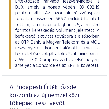
Értéktőzsde irányadó részvényindexe, a
BUX, amely a hónap végén 139 892,19
ponton állt. Az azonnali részvénypiaci
forgalom összesen 565,7 milliárd forintot
tett ki, ami napi átlagban 25,7 milliárd
forintos kereskedési volument jelentett. A
befektetői aktivitás továbbra is elsősorban
az OTP Bank, a Magyar Telekom és a MOL
részvényeire koncentrálódott, míg a
befektetési szolgáltatók közül júniusban is
a WOOD & Company zárt az első helyen,
amelyet a Concorde és az ERSTE követett.
A Budapesti Értéktőzsde
köszönti az új nemzetközi
tőkepiaci résztvevőt