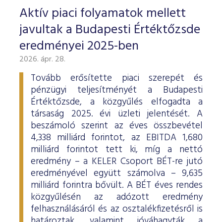
Aktív piaci folyamatok mellett
javultak a Budapesti Értéktőzsde
eredményei 2025-ben
2026. ápr. 28.
Tovább erősítette piaci szerepét és
pénzügyi teljesítményét a Budapesti
Értéktőzsde, a közgyűlés elfogadta a
társaság 2025. évi üzleti jelentését. A
beszámoló szerint az éves összbevétel
4,338 milliárd forintot, az EBITDA 1,680
milliárd forintot tett ki, míg a nettó
eredmény – a KELER Csoport BÉT-re jutó
eredményével együtt számolva – 9,635
milliárd forintra bővült. A BÉT éves rendes
közgyűlésén az adózott eredmény
felhasználásáról és az osztalékfizetésről is
határoztak, valamint jóváhagyták a