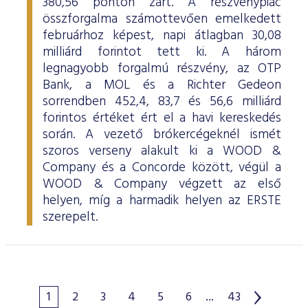
380,56 ponton zárt. A részvénypiac
összforgalma számottevően emelkedett
februárhoz képest, napi átlagban 30,08
milliárd forintot tett ki. A három
legnagyobb forgalmú részvény, az OTP
Bank, a MOL és a Richter Gedeon
sorrendben 452,4, 83,7 és 56,6 milliárd
forintos értéket ért el a havi kereskedés
során. A vezető brókercégeknél ismét
szoros verseny alakult ki a WOOD &
Company és a Concorde között, végül a
WOOD & Company végzett az első
helyen, míg a harmadik helyen az ERSTE
szerepelt.
1
2
3
4
5
6
...
43