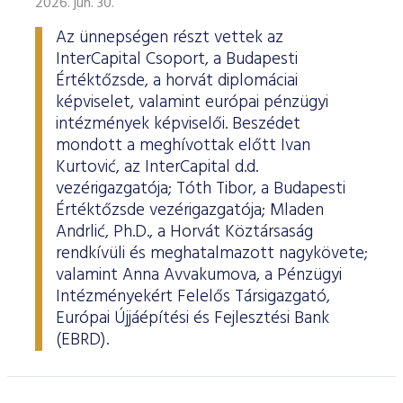
2026. jún. 30.
Az ünnepségen részt vettek az
InterCapital Csoport, a Budapesti
Értéktőzsde, a horvát diplomáciai
képviselet, valamint európai pénzügyi
intézmények képviselői. Beszédet
mondott a meghívottak előtt Ivan
Kurtović, az InterCapital d.d.
vezérigazgatója; Tóth Tibor, a Budapesti
Értéktőzsde vezérigazgatója; Mladen
Andrlić, Ph.D., a Horvát Köztársaság
rendkívüli és meghatalmazott nagykövete;
valamint Anna Avvakumova, a Pénzügyi
Intézményekért Felelős Társigazgató,
Európai Újjáépítési és Fejlesztési Bank
(EBRD).