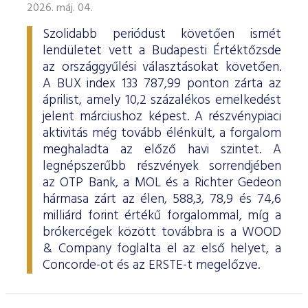
2026. máj. 04.
Szolidabb periódust követően ismét
lendületet vett a Budapesti Értéktőzsde
az országgyűlési választásokat követően.
A BUX index 133 787,99 ponton zárta az
áprilist, amely 10,2 százalékos emelkedést
jelent márciushoz képest. A részvénypiaci
aktivitás még tovább élénkült, a forgalom
meghaladta az előző havi szintet. A
legnépszerűbb részvények sorrendjében
az OTP Bank, a MOL és a Richter Gedeon
hármasa zárt az élen, 588,3, 78,9 és 74,6
milliárd forint értékű forgalommal, míg a
brókercégek között továbbra is a WOOD
& Company foglalta el az első helyet, a
Concorde-ot és az ERSTE-t megelőzve.