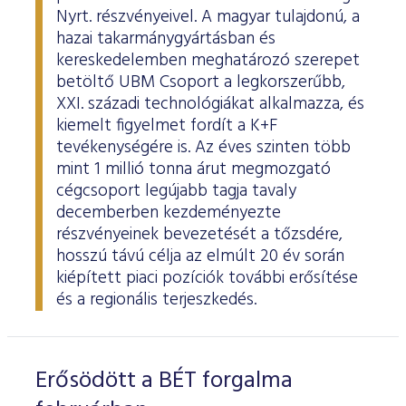
Nyrt. részvényeivel. A magyar tulajdonú, a
hazai takarmánygyártásban és
kereskedelemben meghatározó szerepet
betöltő UBM Csoport a legkorszerűbb,
XXI. századi technológiákat alkalmazza, és
kiemelt figyelmet fordít a K+F
tevékenységére is. Az éves szinten több
mint 1 millió tonna árut megmozgató
cégcsoport legújabb tagja tavaly
decemberben kezdeményezte
részvényeinek bevezetését a tőzsdére,
hosszú távú célja az elmúlt 20 év során
kiépített piaci pozíciók további erősítése
és a regionális terjeszkedés.
Erősödött a BÉT forgalma