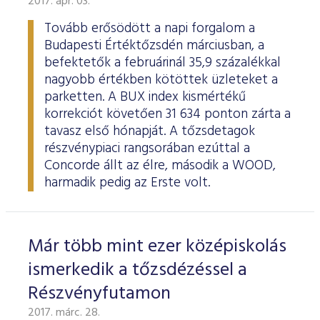
2017. ápr. 03.
ESG Útmutató
Tovább erősödött a napi forgalom a
Budapesti Értéktőzsdén márciusban, a
befektetők a februárinál 35,9 százalékkal
nagyobb értékben kötöttek üzleteket a
parketten. A BUX index kismértékű
korrekciót követően 31 634 ponton zárta a
tavasz első hónapját. A tőzsdetagok
részvénypiaci rangsorában ezúttal a
Concorde állt az élre, második a WOOD,
harmadik pedig az Erste volt.
Már több mint ezer középiskolás
ismerkedik a tőzsdézéssel a
Részvényfutamon
2017. márc. 28.