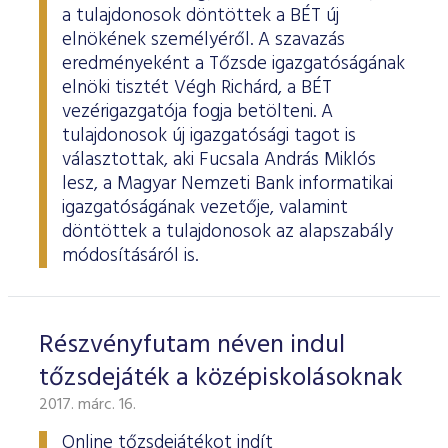
a tulajdonosok döntöttek a BÉT új
elnökének személyéről. A szavazás
eredményeként a Tőzsde igazgatóságának
elnöki tisztét Végh Richárd, a BÉT
vezérigazgatója fogja betölteni. A
tulajdonosok új igazgatósági tagot is
választottak, aki Fucsala András Miklós
lesz, a Magyar Nemzeti Bank informatikai
igazgatóságának vezetője, valamint
döntöttek a tulajdonosok az alapszabály
módosításáról is.
Részvényfutam néven indul
tőzsdejáték a középiskolásoknak
2017. márc. 16.
Online tőzsdejátékot indít