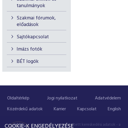
tanulmányok
Szakmai fórumok,
előadások
Sajtókapcsolat
Imázs fotók
BÉT logók
Oldaltérkép
Jogi nyilatkozat
Adatvédelem
Közérdekű adatok
Karrier
Kapcsolat
English
A portálon megjelenített kereskedési adatok - a
COOKIE-K ENGEDÉLYEZÉSE