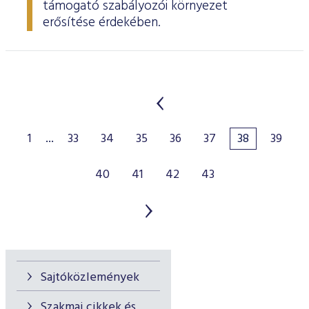
támogató szabályozói környezet
erősítése érdekében.
1
...
33
34
35
36
37
38
39
40
41
42
43
Sajtóközlemények
Szakmai cikkek és