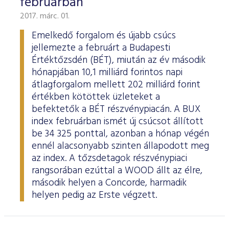
februárban
2017. márc. 01.
Emelkedő forgalom és újabb csúcs
jellemezte a februárt a Budapesti
Értéktőzsdén (BÉT), miután az év második
hónapjában 10,1 milliárd forintos napi
átlagforgalom mellett 202 milliárd forint
értékben kötöttek üzleteket a
befektetők a BÉT részvénypiacán. A BUX
index februárban ismét új csúcsot állított
be 34 325 ponttal, azonban a hónap végén
ennél alacsonyabb szinten állapodott meg
az index. A tőzsdetagok részvénypiaci
rangsorában ezúttal a WOOD állt az élre,
második helyen a Concorde, harmadik
helyen pedig az Erste végzett.