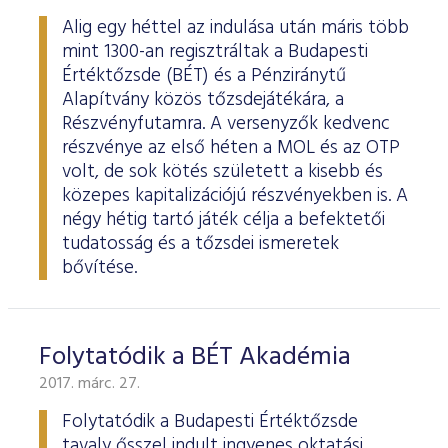
Alig egy héttel az indulása után máris több
mint 1300-an regisztráltak a Budapesti
Értéktőzsde (BÉT) és a Pénziránytű
Alapítvány közös tőzsdejátékára, a
Részvényfutamra. A versenyzők kedvenc
részvénye az első héten a MOL és az OTP
volt, de sok kötés született a kisebb és
közepes kapitalizációjú részvényekben is. A
négy hétig tartó játék célja a befektetői
tudatosság és a tőzsdei ismeretek
bővítése.
Folytatódik a BÉT Akadémia
2017. márc. 27.
Folytatódik a Budapesti Értéktőzsde
tavaly ősszel indult ingyenes oktatási