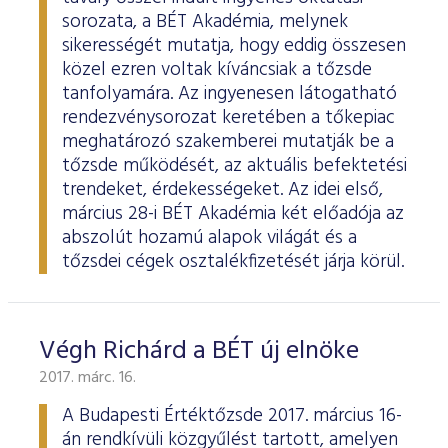
sorozata, a BÉT Akadémia, melynek
sikerességét mutatja, hogy eddig összesen
közel ezren voltak kíváncsiak a tőzsde
tanfolyamára. Az ingyenesen látogatható
rendezvénysorozat keretében a tőkepiac
meghatározó szakemberei mutatják be a
tőzsde működését, az aktuális befektetési
trendeket, érdekességeket. Az idei első,
március 28-i BÉT Akadémia két előadója az
abszolút hozamú alapok világát és a
tőzsdei cégek osztalékfizetését járja körül.
Végh Richárd a BÉT új elnöke
2017. márc. 16.
A Budapesti Értéktőzsde 2017. március 16-
án rendkívüli közgyűlést tartott, amelyen