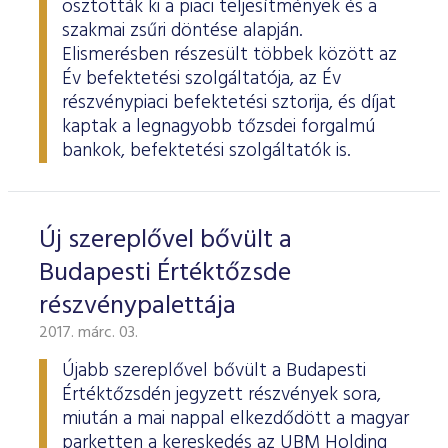
osztották ki a piaci teljesítmények és a
szakmai zsűri döntése alapján.
Elismerésben részesült többek között az
Év befektetési szolgáltatója, az Év
részvénypiaci befektetési sztorija, és díjat
kaptak a legnagyobb tőzsdei forgalmú
bankok, befektetési szolgáltatók is.
Új szereplővel bővült a
Budapesti Értéktőzsde
részvénypalettája
2017. márc. 03.
Újabb szereplővel bővült a Budapesti
Értéktőzsdén jegyzett részvények sora,
miután a mai nappal elkezdődött a magyar
parketten a kereskedés az UBM Holding