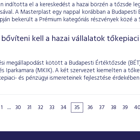
n indította el a kereskedést a hazai börzén a tőzsde l
sával. A Masterplast egy nappal korábban a Budapesti 
pján bekerült a Prémium kategóriás részvények közé a 
bővíteni kell a hazai vállalatok tőkepiaci
i megállapodást kötött a Budapesti Értéktőzsde (BÉT)
s Iparkamara (MKIK). A két szervezet kiemelten a tőkep
kepiaci- és pénzügyi ismereteinek fejlesztése érdekébe
1
...
30
31
32
33
34
35
36
37
38
39
4