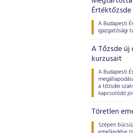
Megtartotta 
Értéktőzsde
A Budapesti Ér
igazgatósági t
A Tőzsde új 
kurzusait
A Budapesti É
megállapodása
a tőzsdei szak
kapcsolódó jöv
Töretlen eme
Szépen búcsúz
emelkedése tö