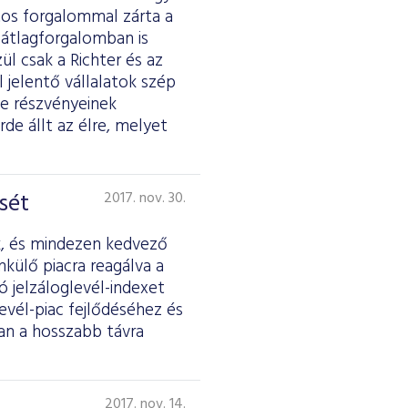
tos forgalommal zárta a
 átlagforgalomban is
ül csak a Richter és az
jelentő vállalatok szép
e részvényeinek
rde állt az élre, melyet
sét
2017. nov. 30.
ik, és mindezen kedvező
külő piacra reagálva a
 jelzáloglevél-indexet
evél-piac fejlődéséhez és
ban a hosszabb távra
2017. nov. 14.