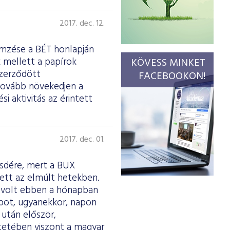
2017. dec. 12.
emzése a BÉT honlapján
k mellett a papírok
KÖVESS MINKET
 szerződött
FACEBOOKON!
 tovább növekedjen a
i aktivitás az érintett
2017. dec. 01.
sdére, mert a BUX
tett az elmúlt hetekben.
n volt ebben a hónapban
apot, ugyanekkor, napon
 után először,
tetében viszont a magyar