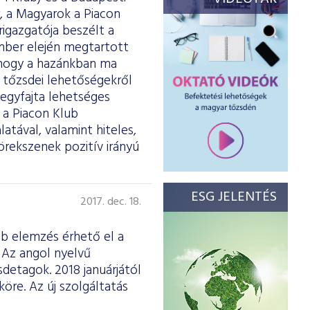
, a Magyarok a Piacon
rigazgatója beszélt a
mber elején megtartott
 hogy a hazánkban ma
 tőzsdei lehetőségekről
 egyfajta lehetséges
a Piacon Klub
atával, valamint hiteles,
örekszenek pozitív irányú
ESG JELENTÉS
2017. dec. 18.
b elemzés érhető el a
. Az angol nyelvű
sdetagok. 2018 januárjától
öre. Az új szolgáltatás