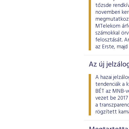
tőzsde rendkív
novemberi kere
megmutatkozott
MTelekom árfo
számokkal örv
felosztását. A
az Erste, maj
Az új jelzálo
A hazai jelzál
tendenciák a 
BÉT az MNB-vel
vezet be 2017 
a transzparenc
rögzített kama