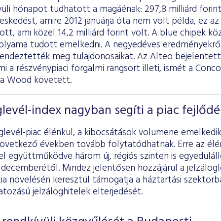
üli hónapot tudhatott a magáénak: 297,8 milliárd forin
skedést, amire 2012 januárja óta nem volt példa, ez az
, ami közel 14,2 milliárd forint volt. A blue chipek köz
lyama tudott emelkedni. A negyedéves eredményekről 
endeztették meg tulajdonosaikat. Az Alteo bejelentett
mi a részvénypiaci forgalmi rangsort illeti, ismét a Conco
d a Wood követett.
glevél-index nagyban segíti a piac fejlődé
oglevél-piac élénkül, a kibocsátások volumene emelked
következő években tovább folytatódhatnak. Erre az élén
 együttműködve három új, régiós szinten is egyedülálló
decemberétől. Mindez jelentősen hozzájárul a jelzálogl
ia növelésén keresztül támogatja a háztartási szektor
tozású jelzáloghitelek elterjedését.