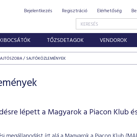
Bejelentkezés
Regisztráció
Elérhetőség
Be
KIBOCSÁTÓK
TŐZSDETAGOK
VENDOROK
SAJTÓSZOBA
SAJTÓKÖZLEMÉNYEK
lemények
ésre lépett a Magyarok a Piacon Klub és
i megállapodást írt alá a Magyarok a Piacon Klub (MAP