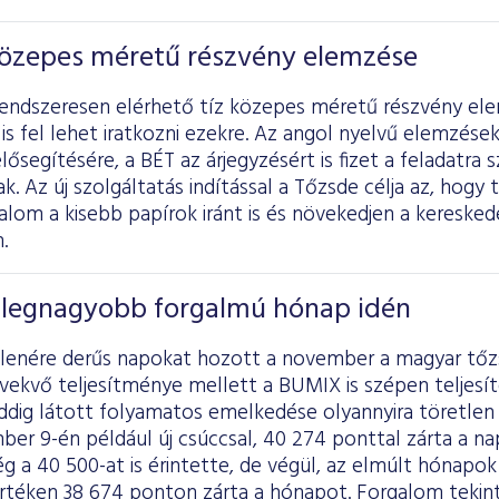
 közepes méretű részvény elemzése
rendszeresen elérhető tíz közepes méretű részvény el
 is fel lehet iratkozni ezekre. Az angol nyelvű elemzése
elősegítésére, a BÉT az árjegyzésért is fizet a feladatra
. Az új szolgáltatás indítással a Tőzsde célja az, hogy
alom a kisebb papírok iránt is és növekedjen a kereskedés
.
legnagyobb forgalmú hónap idén
llenére derűs napokat hozott a november a magyar tőz
vekvő teljesítménye mellett a BUMIX is szépen teljesí
ddig látott folyamatos emelkedése olyannyira töretle
ber 9-én például új csúccsal, 40 274 ponttal zárta a n
g a 40 500-at is érintette, de végül, az elmúlt hónapok
rtéken 38 674 ponton zárta a hónapot. Forgalom tekin