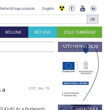
fektetői kapcsolatok
English
RÓLUNK
BÉT ESG
ZÖLD TERMÉKEK
SZÉCHENYI 2020
 a
2017. dec. 19.
I Klub) és a Budapesti
VIDEÓTÁR