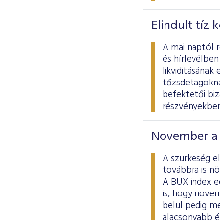
Elindult tíz
A mai naptól 
és hírlevélben
likviditásának 
tőzsdetagoknak
befektetői biz
részvényekben
November a 
A szürkeség e
továbbra is nö
A BUX index e
is, hogy novem
belül pedig mé
alacsonyabb é