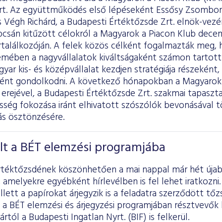
rt. Az együttműködés első lépéseként Essősy Zsombor
 Végh Richárd, a Budapesti Értéktőzsde Zrt. elnök-vezé
pcsán kitűzött célokról a Magyarok a Piacon Klub dece
rtalálkozóján. A felek közös célként fogalmazták meg,
mében a nagyvállalatok kiváltságaként számon tartott
ar kis- és középvállalat kezdjen stratégiája részeként,
ént gondolkodni. A következő hónapokban a Magyarok 
rejével, a Budapesti Értéktőzsde Zrt. szakmai tapasztal
ség fokozása iránt elhivatott szószólók bevonásával t
ás ösztönzésére.
lt a BÉT elemzési programjába
rtéktőzsdének köszönhetően a mai nappal már hét újab
 amelyekre egyébként hírlevélben is fel lehet iratkozni
ett a papírokat árjegyzik is a feladatra szerződött tőz
 a BÉT elemzési és árjegyzési programjában résztvevők k
rtól a Budapesti Ingatlan Nyrt. (BIF) is felkerül.