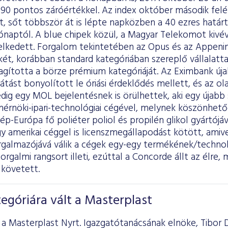
890 pontos záróértékkel. Az index október második felé
rt, sőt többször át is lépte napközben a 40 ezres határt
ónaptól. A blue chipek közül, a Magyar Telekomot kivé
lkedett. Forgalom tekintetében az Opus és az Appeni
két, korábban standard kategóriában szereplő vállalatta
agította a börze prémium kategóriáját. Az Eximbank úja
tást bonyolított le óriási érdeklődés mellett, és az olaj
ig egy MOL bejelentésnek is örülhettek, aki egy újabb 
mérnöki-ipari-technológiai cégével, melynek köszönhet
p-Európa fő poliéter poliol és propilén glikol gyártójává
y amerikai céggel is licenszmegállapodást kötött, amiv
rgalmazójává válik a cégek egy-egy termékének/technol
forgalmi rangsort illeti, ezúttal a Concorde állt az élre
 követett.
góriára vált a Masterplast
a Masterplast Nyrt. Igazgatótanácsának elnöke, Tibor D