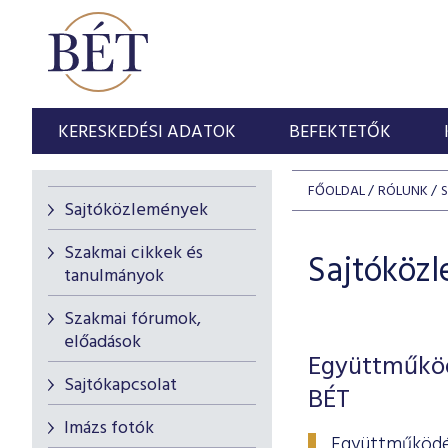
KERESKEDÉSI ADATOK
BEFEKTETŐK
FŐOLDAL
RÓLUNK
Sajtóközlemények
Szakmai cikkek és
Sajtóköz
tanulmányok
Szakmai fórumok,
előadások
Együttműköd
Sajtókapcsolat
BÉT
Imázs fotók
Együttműködés