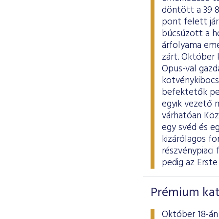
döntött a 39 
pont felett já
búcsúzott a h
árfolyama eme
zárt. Október 
Opus-val gazd
kötvénykibocsá
befektetők ped
egyik vezető 
várhatóan Közé
egy svéd és eg
kizárólagos fo
részvénypiaci 
pedig az Erste
Prémium kate
Október 18-án 