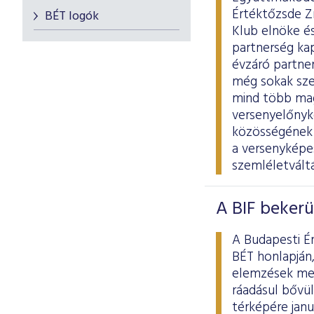
Értéktőzsde Z
BÉT logók
Klub elnöke és
partnerség ka
évzáró partne
még sokak sze
mind több magy
versenyelőnyk
közösségének e
a versenyképes
szemléletvált
A BIF bekerü
A Budapesti É
BÉT honlapján,
elemzések mell
ráadásul bővül
térképére januá