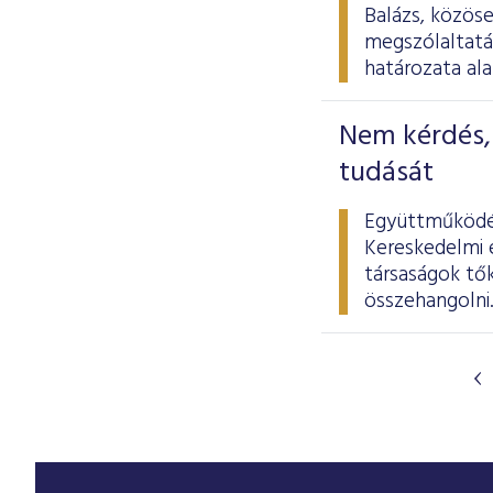
Balázs, közöse
megszólaltatá
határozata ala
Nem kérdés, 
tudását
Együttműködés
Kereskedelmi é
társaságok tő
összehangolni.