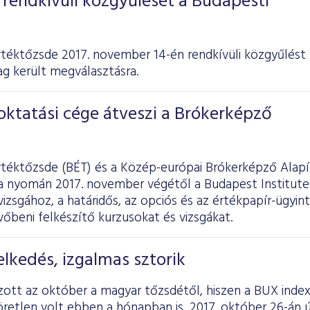
rendkívüli közgyűlését a Budapesti
téktőzsde 2017. november 14-én rendkívüli közgyűlést 
ag került megválasztásra.
oktatási cége átveszi a Brókerképző
rtéktőzsde (BÉT) és a Közép-európai Brókerképző Alap
 nyomán 2017. november végétől a Budapest Institute o
vizsgához, a határidős, az opciós és az értékpapír-ügyin
őbeni felkészítő kurzusokat és vizsgákat.
lkedés, izgalmas sztorik
ott az október a magyar tőzsdétől, hiszen a BUX index
retlen volt ebben a hónapban is, 2017. október 26-án ú