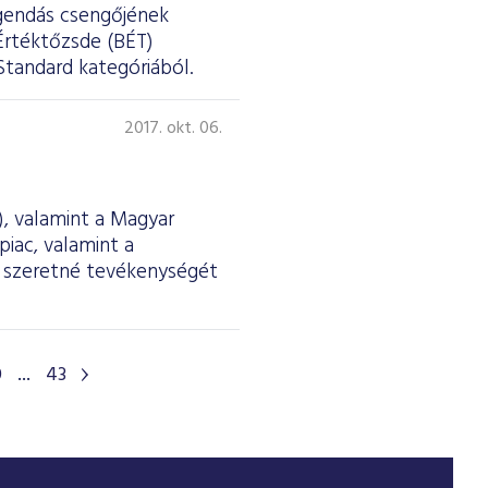
egendás csengőjének
Értéktőzsde (BÉT)
Standard kategóriából.
2017. okt. 06.
, valamint a Magyar
iac, valamint a
n szeretné tevékenységét
0
...
43