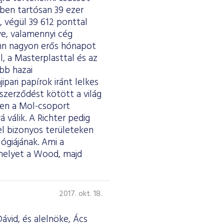
ben tartósan 39 ezer
, végül 39 612 ponttal
ve, valamennyi cég
nn nagyon erős hónapot
l, a Masterplasttal és az
bb hazai
ipari papírok iránt lelkes
szerződést kötött a világ
ően a Mol-csoport
 válik. A Richter pedig
el bizonyos területeken
ógiájának. Ami a
, melyet a Wood, majd
2017. okt. 18.
ávid, és alelnöke, Ács