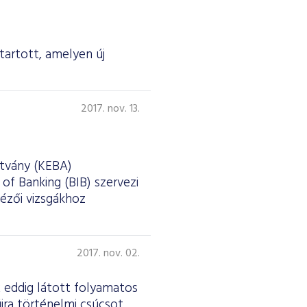
tartott, amelyen új
2017. nov. 13.
ítvány (KEBA)
f Banking (BIB) szervezi
tézői vizsgákhoz
2017. nov. 02.
 eddig látott folyamatos
jra történelmi csúcsot