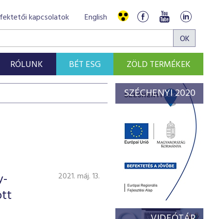
fektetői kapcsolatok
English
RÓLUNK
BÉT ESG
ZÖLD TERMÉKEK
SZÉCHENYI 2020
y-
2021. máj. 13.
ott
VIDEÓTÁR