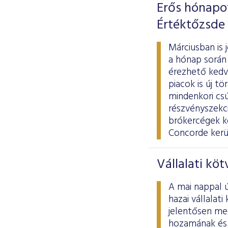
Erős hónapo
Értéktőzsde
Márciusban is 
a hónap során 
érezhető kedve
piacok is új t
mindenkori cs
részvényszekció
brókercégek k
Concorde kerül
Vállalati kö
A mai nappal ú
hazai vállalat
jelentősen meg
hozamának és 