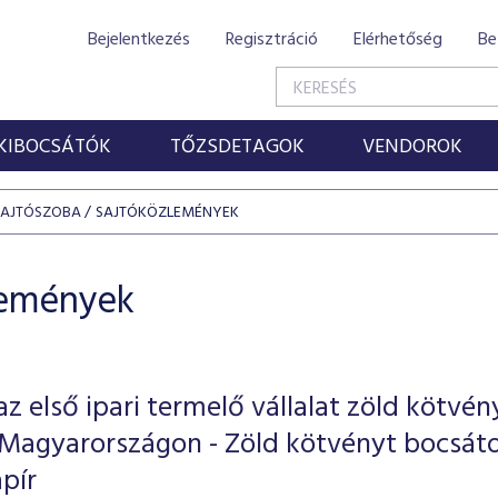
Bejelentkezés
Regisztráció
Elérhetőség
Be
KIBOCSÁTÓK
TŐZSDETAGOK
VENDOROK
SAJTÓSZOBA
SAJTÓKÖZLEMÉNYEK
lemények
z első ipari termelő vállalat zöld kötvén
 Magyarországon - Zöld kötvényt bocsát
apír