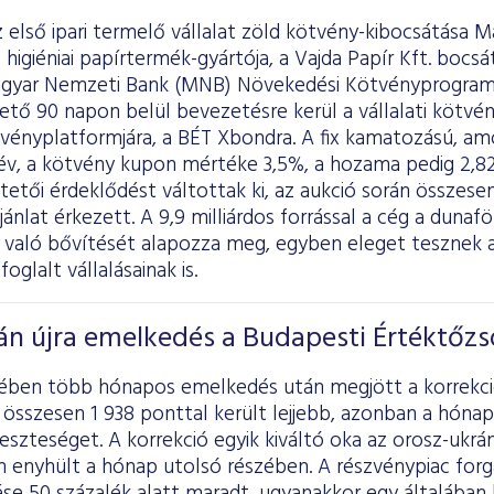
első ipari termelő vállalat zöld kötvény-kibocsátása 
igiéniai papírtermék-gyártója, a Vajda Papír Kft. bocsáto
gyar Nemzeti Bank (MNB) Növekedési Kötvényprogramj
ető 90 napon belül bevezetésre kerül a vállalati kötv
tvényplatformjára, a BÉT Xbondra. A fix kamatozású, a
 év, a kötvény kupon mértéke 3,5%, a hozama pedig 2,8
tetői érdeklődést váltottak ki, az aukció során összesen
ajánlat érkezett. A 9,9 milliárdos forrással a cég a duna
 való bővítését alapozza meg, egyben eleget tesznek a 
foglalt vállalásainak is.
án újra emelkedés a Budapesti Értéktőz
elében több hónapos emelkedés után megjött a korrekci
összesen 1 938 ponttal került lejjebb, azonban a hónap
eszteséget. A korrekció egyik kiváltó oka az orosz-ukrán
 enyhült a hónap utolsó részében. A részvénypiac forg