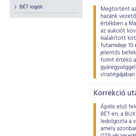
BÉT logók
Megtörtént az 
hazánk vezető h
értékben a Ma
az aukciót köv
kialakított kö
futamideje 10
jelentős befek
forint értékű 
gyáregységgel
stratégiájában 
Korrekció ut
Április első f
BÉT-en, a BUX 
ledolgozta a v
amely azonban