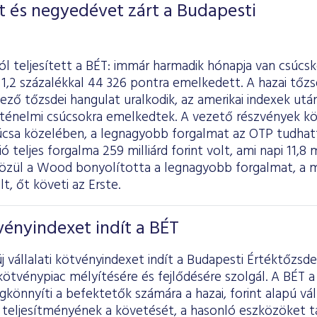
t és negyedévet zárt a Budapesti
jól teljesített a BÉT: immár harmadik hónapja van csúcs
1,2 százalékkal 44 326 pontra emelkedett. A hazai tőzsd
ző tőzsdei hangulat uralkodik, az amerikai indexek ut
örténelmi csúcsokra emelkedtek. A vezető részvények kö
úcsa közelében, a legnagyobb forgalmat az OTP tudha
 teljes forgalma 259 milliárd forint volt, ami napi 11,8 mi
özül a Wood bonyolította a legnagyobb forgalmat, a má
t, őt követi az Erste.
tvényindexet indít a BÉT
j vállalati kötvényindexet indít a Budapesti Értéktőzsde
i kötvénypiac mélyítésére és fejlődésére szolgál. A BÉT 
könnyíti a befektetők számára a hazai, forint alapú vál
teljesítményének a követését, a hasonló eszközöket t