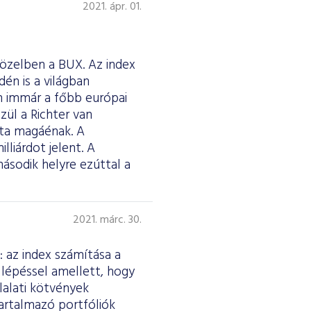
2021. ápr. 01.
közelben a BUX. Az index
én is a világban
án immár a főbb európai
zül a Richter van
tta magáénak. A
lliárdot jelent. A
sodik helyre ezúttal a
2021. márc. 30.
: az index számítása a
a lépéssel amellett, hogy
lalati kötvények
artalmazó portfóliók