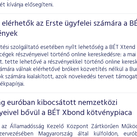
ét kívánja elősegíteni.
s elérhetők az Erste ügyfelei számára a B
ények
tési szolgáltató esetében nyílt lehetőség a BÉT Xtend
égek részvényeivel történő online kereskedésre: a mai
t. tette lehetővé a részvényekkel történő online keresk
ámára válnak elérhetővé brókeri közvetítés nélkül a Bu
k számára kialakított, azok növekedési terveit támogat
ékpapírjai.
g euróban kibocsátott nemzetközi
yeivel bővül a BÉT Xbond kötvénypiaca
 az Államadósság Kezelő Központ Zártkörűen Működ
zervezésében Magyarország által külföldön, euró