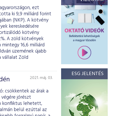
Magyarországon, ezt
tta ki 9,9 milliárd forint
ában (NKP). A kötvény
ények kereskedésére
mortizálódó kötvény
2%. A zöld kötvények
 mintegy 16,6 milliárd
földvári üzemének újabb
vállalat Zöld
ESG JELENTÉS
sdén
2021. máj. 03.
ó: csökkentek az árak a
 végére jórészt
 konfliktus lehetett,
almán belül ezúttal az