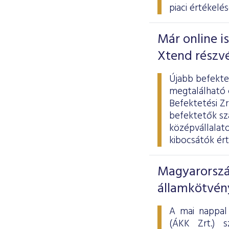
piaci értékelés
Már online i
Xtend részv
Újabb befekte
megtalálható c
Befektetési Zr
befektetők sz
középvállalato
kibocsátók ért
Magyarorszá
államkötvén
A mai nappal
(ÁKK Zrt.) s