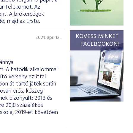
kisebb forgalmú papír, a
ar Telekomot. Az
elent. A brókercégek
e, majd az Erste.
KÖVESS MINKET
2021. ápr. 12.
FACEBOOKON!
vánnyal
m. A hatodik alkalommal
ító verseny ezúttal
on át tartó játék során
osan erős, kőszegi
nek bizonyult: 2018 és
re 20,8 százalékos
 iskola, 2019-et követően