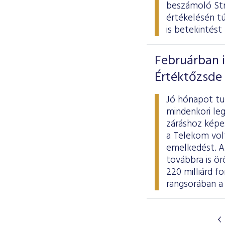
beszámoló
St
értékelésén tú
is betekintést 
Februárban i
Értéktőzsde 
Jó hónapot tu
mindenkori leg
záráshoz képes
a Telekom vol
emelkedést. A 
továbbra is ör
220 milliárd fo
rangsorában a 