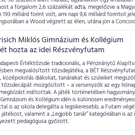
e 50 százalék alatt maradt, ugyanakkor egy általában 
ost a forgalom 2,6 százalékát adta, megelőzve a Magy
93 milliárd forint volt, ami napi 9,6 milliárd forintot j
ngsorában a Wood végzett az élen, utána jön a Concord
risich Miklós Gimnázium és Kollégium
ét hozta az idei Részvényfutam
dapesti Értéktőzsde tradicionális, a Pénziránytű Alapít
ben megvalósított tőzsdejátéka, a BÉT Részvényfuta
középiskolás diákokat, tanáraikat és szüleiket megszól
 tőzsdecápát mozgósított – a versenyzők az egy hónap
 megbízást indítottak. A játék történetében hagyomány
s Gimnázium és Kollégium idén is különösen eredményes
tal is az iskola delegálta a legsikeresebb, a Futam végé
játékost, valamint a „Legjobb tanár” kategóriában is az
lyezett pedagógusa győzött.