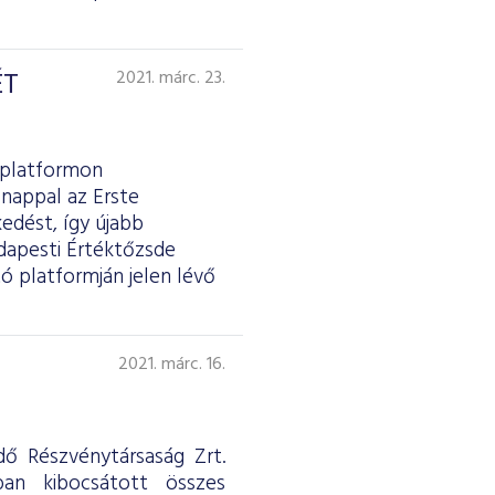
ÉT
2021. márc. 23.
 platformon
 nappal az Erste
edést, így újabb
dapesti Értéktőzsde
ó platformján jelen lévő
2021. márc. 16.
ő Részvénytársaság Zrt.
ban kibocsátott összes