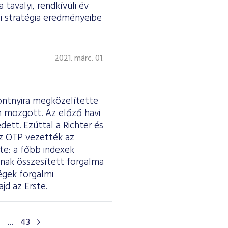
 tavalyi, rendkívüli év
si stratégia eredményeibe
2021. márc. 01.
ontnyira megközelítette
en mozgott. Az előző havi
ett. Ezúttal a Richter és
z OTP vezették az
te: a főbb indexek
ának összesített forgalma
cégek forgalmi
jd az Erste.
...
43