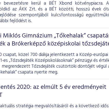
e bevezetésre kerül a BÉT Xbond kötvénypiacra. 
öldkő az ÁKK Zrt. és a BÉT közötti, hosszú évek óta
fejlődése szempontjából kulcsfontosságú együttműk
ábbi fejlődést is.
ai Miklós Gimnázium „Tőkehalak” csapat
ték a Brókerképző középiskolai tőzsdeját
0 csapat, közel 700 diákja jelentkezett a Közép-európa
-es „Tőzsdejáték Középiskolásoknak” pénzügyi és érték
 megrendezett Tőzsdejáték csütörtöki döntőjét végül a
kehalak” csapata nyerte meg.
elentés 2020: az elmúlt 5 év eredményeit
T
ktuális stratégia megvalósításáról és a következő idősz