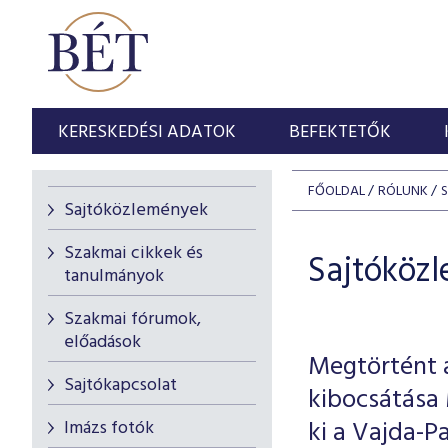
KERESKEDÉSI ADATOK
BEFEKTETŐK
FŐOLDAL
RÓLUNK
Sajtóközlemények
Szakmai cikkek és
Sajtóköz
tanulmányok
Szakmai fórumok,
előadások
Megtörtént a
Sajtókapcsolat
kibocsátása
ki a Vajda-P
Imázs fotók