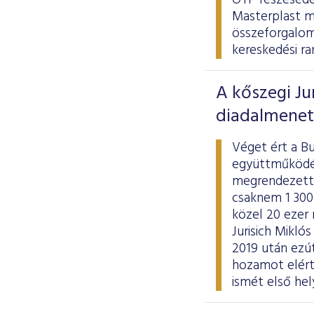
OTP részesedés
Masterplast m
összeforgalom 1
kereskedési ra
A kőszegi Ju
diadalmenet
Véget ért a Bu
együttműködés
megrendezett, 
csaknem 1 300
közel 20 ezer
Jurisich Mikló
2019 után ezút
hozamot elért 
ismét első he