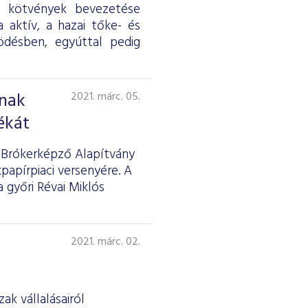
A kötvények bevezetése
 aktív, a hazai tőke- és
ödésben, egyúttal pedig
ának
2021. márc. 05.
ékát
i Brókerképző Alapítvány
papírpiaci versenyére. A
 győri Révai Miklós
2021. márc. 02.
ak vállalásairól