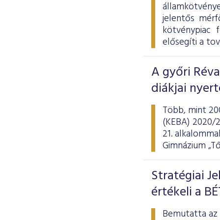
államkötvény
jelentős mérf
kötvénypiac 
elősegíti a tov
A győri Rév
diákjai nyer
Több, mint 20
(KEBA) 2020/21
21. alkalommal
Gimnázium „Tő
Stratégiai J
értékeli a BÉ
Bemutatta az a