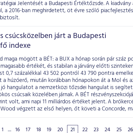
ratégiai Jelentését
a Budapesti Értéktőzsde. A kiadvány a
l, a 2016-ban meghirdetett, öt évre szóló piacfejleszté
biztosít.
s csúcsközelben járt a Budapesti
fő indexe
d maga mögött a BÉT: a BUX a hónap során pár száz p
magasabb értékét, és stabilan a járvány előtti szintek
t 0,7 százalékkal 43 502 pontról 43 790 pontra emelked
t a húzóerő, miután korábban hónapokon át a Mol és a
jó hangulatot a nemzetközi tőzsdei hangulat is segítet
ökös csúcsaik közelében járnak. A BÉT részvényszekciój
rint volt, ami napi 11 milliárdos értéket jelent. A bróker
Wood végzett az első helyen, őt követi a Concorde, ma
1
...
16
17
18
19
20
21
22
23
24
25
26