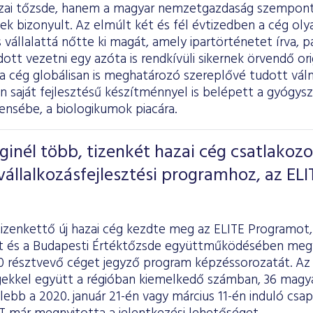
zai tőzsde, hanem a magyar nemzetgazdaság szempontj
ek bizonyult. Az elmúlt két és fél évtizedben a cég oly
s vállalattá nőtte ki magát, amely ipartörténetet írva, p
udott vezetni egy azóta is rendkívüli sikernek örvendő ori
a cég globálisan is meghatározó szereplővé tudott vál
 saját fejlesztésű készítménnyel is belépett a gyógys
ensébe, a biologikumok piacára.
inél több, tizenkét hazai cég csatlakozo
állalkozásfejlesztési programhoz, az ELI
tizenkettő új hazai cég kezdte meg az ELITE Programot,
 és a Budapesti Értéktőzsde együttműködésében megva
0 résztvevő céget jegyző program képzéssorozatát. Az 
gekkel együtt a régióban kiemelkedő számban, 36 magyar
lebb a 2020. január 21-én vagy március 11-én induló csa