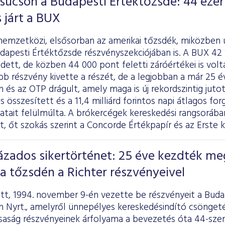
súcson a Budapesti Értéktőzsde: 44 ezer
s járt a BUX
nemzetközi, elsősorban az amerikai tőzsdék, miközben ú
dapesti Értéktőzsde részvényszekciójában is. A BUX 42 
ett, de közben 44 000 pont feletti záróértékei is vol
 részvény kivette a részét, de a legjobban a már 25 é
 és az OTP drágult, amely maga is új rekordszintig juto
tos összesített és a 11,4 milliárd forintos napi átlagos
datait felülmúlta. A brókercégek kereskedési rangsoráb
 őt szokás szerint a Concorde Értékpapír és az Erste 
zados sikertörténet: 25 éve kezdték me
a tőzsdén a Richter részvényeivel
őtt, 1994. november 9-én vezette be részvényeit a Buda
n Nyrt., amelyről ünnepélyes kereskedésindító csönge
rsaság részvényeinek árfolyama a bevezetés óta 44-sze