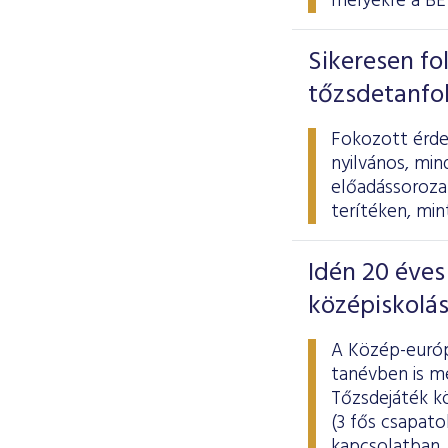
melyekre a BÉ
Sikeresen fo
tőzsdetanfo
Fokozott érde
nyilvános, mi
előadássoroza
terítéken, min
Idén 20 éves
középiskolá
A Közép-európ
tanévben is m
Tőzsdejáték kö
(3 fős csapato
kapcsolatban. 