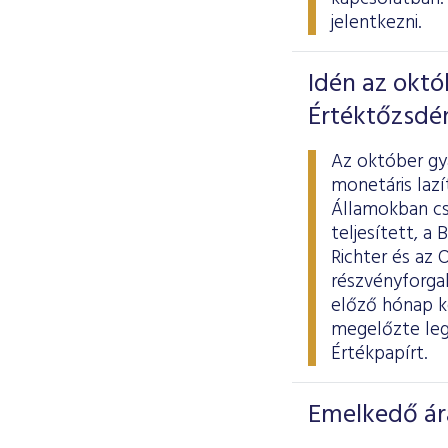
jelentkezni.
Idén az októ
Értéktőzsdé
Az október gya
monetáris lazí
Államokban csú
teljesített, a
Richter és az 
részvényforgal
előző hónap ke
megelőzte leg
Értékpapírt.
Emelkedő ár