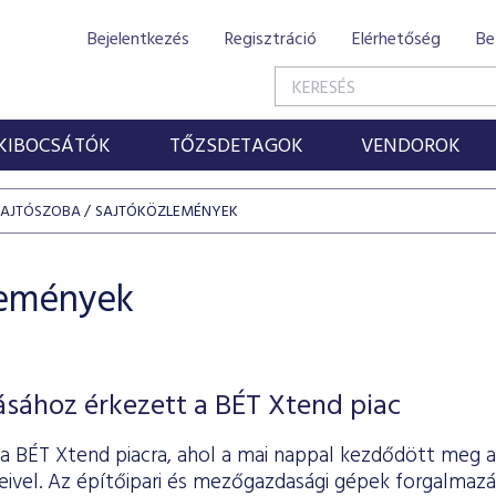
Bejelentkezés
Regisztráció
Elérhetőség
Be
KIBOCSÁTÓK
TŐZSDETAGOK
VENDOROK
SAJTÓSZOBA
SAJTÓKÖZLEMÉNYEK
lemények
ásához érkezett a BÉT Xtend piac
 a BÉT Xtend piacra, ahol a mai nappal kezdődött meg
eivel. Az építőipari és mezőgazdasági gépek forgalmazá