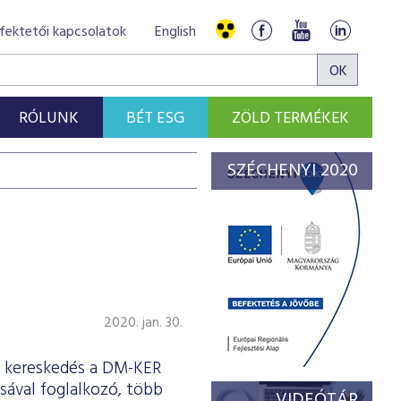
fektetői kapcsolatok
English
RÓLUNK
BÉT ESG
ZÖLD TERMÉKEK
SZÉCHENYI 2020
2020. jan. 30.
 a kereskedés a DM-KER
sával foglalkozó, több
VIDEÓTÁR