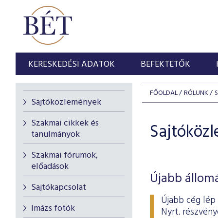
KERESKEDÉSI ADATOK
BEFEKTETŐK
FŐOLDAL
RÓLUNK
Sajtóközlemények
Szakmai cikkek és
Sajtóköz
tanulmányok
Szakmai fórumok,
előadások
Újabb állom
Sajtókapcsolat
Újabb cég lép
Imázs fotók
Nyrt. részvény