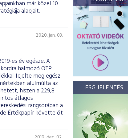
apjainkban már közel 10
tégiája alapjait,
2020. jan. 03.
 2019-es év egésze. A
 rekordra halmozó OTP
lékkal fejelte meg egész
smértékben alulmúlta az
ESG JELENTÉS
hetett, hiszen a 229,8
rintos átlagos
kereskedési rangsorában a
de Értékpapír követte őt
2019. dec. 02.