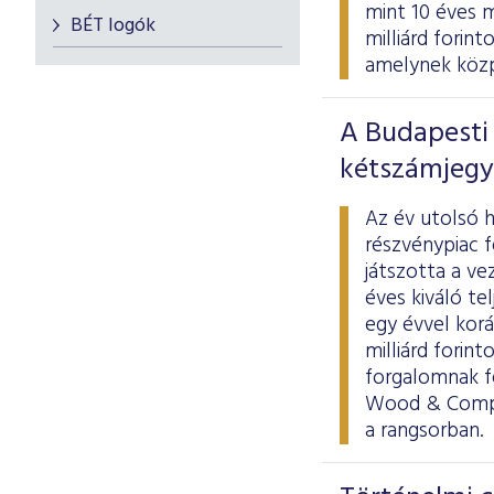
mint 10 éves 
BÉT logók
milliárd forint
amelynek közp
A Budapesti 
kétszámjegy
Az év utolsó h
részvénypiac f
játszotta a v
éves kiváló t
egy évvel korá
milliárd forin
forgalomnak f
Wood & Compan
a rangsorban.