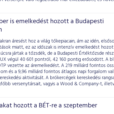
ber is emelkedést hozott a Budapesti
n
kran áresést hoz a világ tőkepiacain, ám az idén, elsőso
tások miatt, ez az időszak is intenzív emelkedést hozot
csra jártak a tőzsdék, de a Budapesti Értéktőzsde rész
 BUX végül 40 601 pontról, 42 160 pontig erősödött. A b
OTP vezette az áremelkedést. A 219 milliárd forintos ös
om és a 9,96 milliárd forintos átlagos napi forgalom v
reskedési aktivitását. A brókercégek kereskedési rangs
főbb versenytársait, vagyis a Wood & Company-t, illet
akat hozott a BÉT-re a szeptember