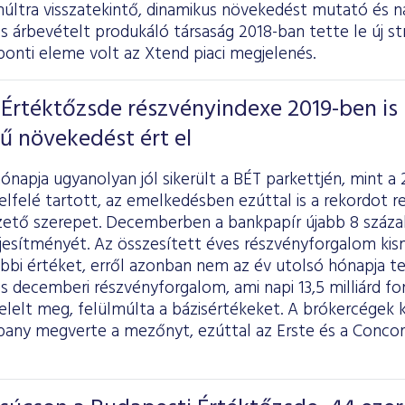
múltra visszatekintő, dinamikus növekedést mutató és n
os árbevételt produkáló társaság 2018-ban tette le új stra
onti eleme volt az Xtend piaci megjelenés.
Értéktőzsde részvényindexe 2019-ben is
ű növekedést ért el
ónapja ugyanolyan jól sikerült a BÉT parkettjén, mint a
elfelé tartott, az emelkedésben ezúttal is a rekordot
ezető szerepet. Decemberben a bankpapír újabb 8 száza
eljesítményét. Az összesített éves részvényforgalom ki
bbi értéket, erről azonban nem az év utolsó hónapja te
tos decemberi részvényforgalom, ami napi 13,5 milliárd fo
elelt meg, felülmúlta a bázisértékeket. A brókercégek 
y megverte a mezőnyt, ezúttal az Erste és a Concor