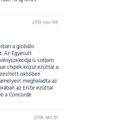
2019. nov. 04.
rban a globális
t. Az Egyesült
vényszekciója is szépen
lue chipek közül ezúttal a
szesített októberi
alamelyest meghaladta az
orában az Erste ezúttal
ve a Concorde
2019. okt. 01.