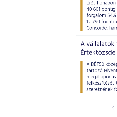
Erős hónapon 
40 601 pontig. 
forgalom 54,9 
12 790 forintr
Concorde, harm
A vállalatok
Értéktőzsde
A BÉT50 közép
tartozó Hiven
megállapodás 
felkészítését
szeretnének fo