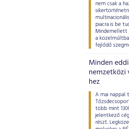
nem csak a ha
sikertörténetn
multinacionáli
piacra is be t
Mindemellett 
a közelmúltban
fejlődő szegm
Minden eddig
nemzetközi v
hez
A mai nappal 
Tőzsdecsoport
több mint 130
jelentkező cé
részt. Legköze