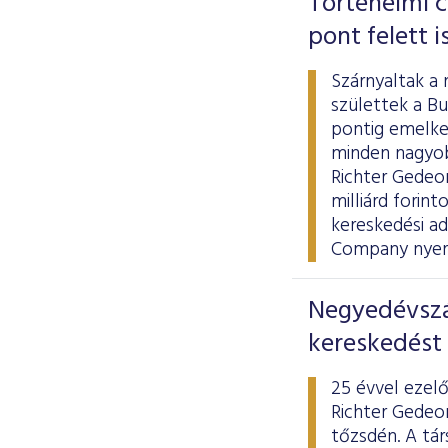
Történelmi c
pont felett i
Szárnyaltak a 
születtek a Bu
pontig emelked
minden nagyobb
Richter Gedeon
milliárd forin
kereskedési a
Company nyert,
Negyedévszá
kereskedést 
25 évvel ezel
Richter Gedeo
tőzsdén. A tá