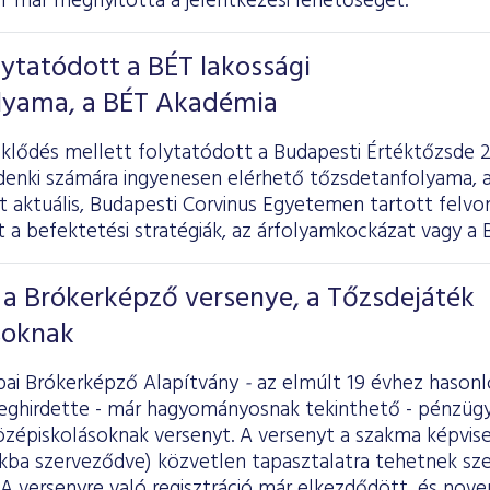
T már megnyitotta a jelentkezési lehetőséget.
lytatódott a BÉT lakossági
lyama, a BÉT Akadémia
klődés mellett folytatódott a Budapesti Értéktőzsde 2
ndenki számára ingyenesen elérhető tőzsdetanfolyama, 
t aktuális, Budapesti Corvinus Egyetemen tartott felv
t a befektetési stratégiák, az árfolyamkockázat vagy a 
 a Brókerképző versenye, a Tőzsdejáték
soknak
ai Brókerképző Alapítvány
-
az elmúlt 19 évhez hason
eghirdette - már hagyományosnak tekinthető - pénzügyi
zépiskolásoknak versenyt. A versenyt a szakma képviselő
kba szerveződve) közvetlen tapasztalatra tehetnek szer
A versenyre való regisztráció már elkezdődött, és nove