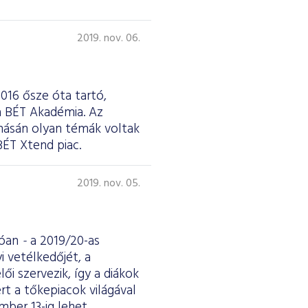
2019. nov. 06.
016 ősze óta tartó,
a BÉT Akadémia. Az
onásán olyan témák voltak
BÉT Xtend piac.
2019. nov. 05.
lóan
-
a 2019/20-as
 vetélkedőjét, a
i szervezik, így a diákok
t a tőkepiacok világával
mber 13-ig lehet