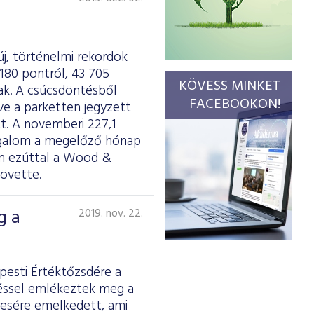
j, történelmi rekordok
180 pontról, 43 705
KÖVESS MINKET
tak. A csúcsdöntésből
FACEBOOKON!
ve a parketten jegyzett
tt. A novemberi 227,1
 forgalom a megelőző hónap
an ezúttal a Wood &
követte.
g a
2019. nov. 22.
pesti Értéktőzsdére a
téssel emlékeztek meg a
resére emelkedett, ami