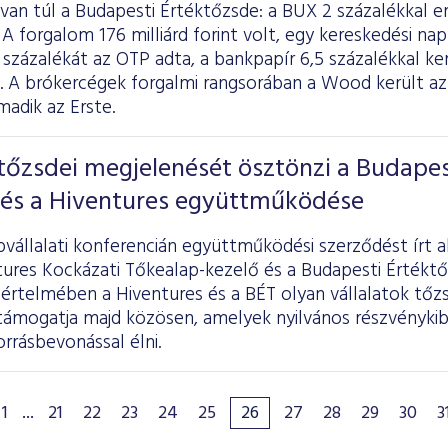
van túl a Budapesti Értéktőzsde: a BUX 2 százalékkal e
A forgalom 176 milliárd forint volt, egy kereskedési napr
százalékát az OTP adta, a bankpapír 6,5 százalékkal kerü
a. A brókercégek forgalmi rangsorában a Wood került az 
adik az Erste.
 tőzsdei megjelenését ösztönzi a Budapes
 és a Hiventures együttműködése
vállalati konferencián együttműködési szerződést írt 
tures Kockázati Tőkealap-kezelő és a Budapesti Értékt
értelmében a Hiventures és a BÉT olyan vállalatok tőz
 támogatja majd közösen, amelyek nyilvános részvényki
rrásbevonással élni.
1
...
21
22
23
24
25
26
27
28
29
30
3