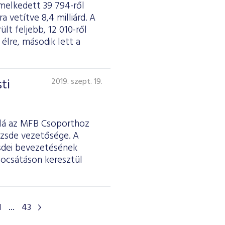
melkedett 39 794-ről
a vetítve 8,4 milliárd. A
lt feljebb, 12 010-ről
élre, második lett a
ti
2019. szept. 19.
alá az MFB Csoporthoz
őzsde vezetősége. A
sdei bevezetésének
bocsátáson keresztül
1
...
43