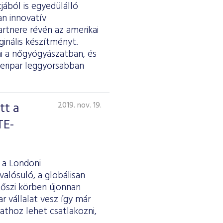
ából is egyedülálló
an innovatív
artnere révén az amerikai
ginális készítményt.
ni a nőgyógyászatban, és
zeripar leggyorsabban
tt a
2019. nov. 19.
TE-
 a Londoni
lósuló, a globálisan
őszi körben újonnan
 vállalat vesz így már
pathoz lehet csatlakozni,