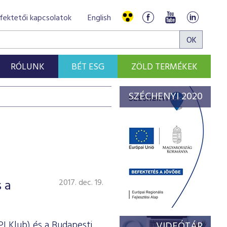
fektetői kapcsolatok
English
RÓLUNK
BÉT ESG
ZÖLD TERMÉKEK
SZÉCHENYI 2020
 a
2017. dec. 19.
I Klub) és a Budapesti
VIDEÓTÁR