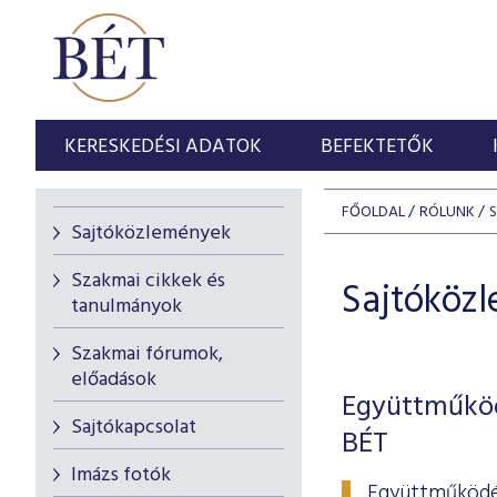
KERESKEDÉSI ADATOK
BEFEKTETŐK
FŐOLDAL
RÓLUNK
Sajtóközlemények
Szakmai cikkek és
Sajtóköz
tanulmányok
Szakmai fórumok,
előadások
Együttműköd
Sajtókapcsolat
BÉT
Imázs fotók
Együttműködés