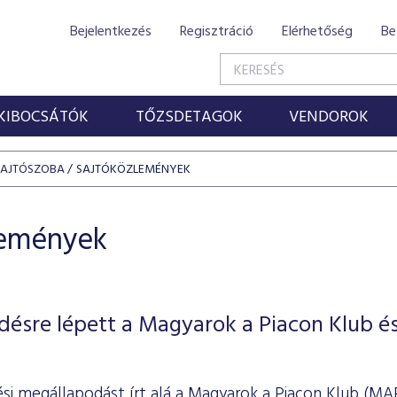
Bejelentkezés
Regisztráció
Elérhetőség
Be
KIBOCSÁTÓK
TŐZSDETAGOK
VENDOROK
SAJTÓSZOBA
SAJTÓKÖZLEMÉNYEK
lemények
ésre lépett a Magyarok a Piacon Klub és
i megállapodást írt alá a Magyarok a Piacon Klub (MAP