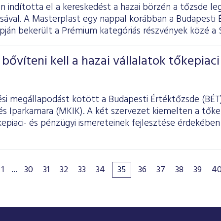
n indította el a kereskedést a hazai börzén a tőzsde l
sával. A Masterplast egy nappal korábban a Budapesti 
pján bekerült a Prémium kategóriás részvények közé a 
bővíteni kell a hazai vállalatok tőkepiaci
i megállapodást kötött a Budapesti Értéktőzsde (BÉT)
s Iparkamara (MKIK). A két szervezet kiemelten a tőkep
kepiaci- és pénzügyi ismereteinek fejlesztése érdekébe
1
...
30
31
32
33
34
35
36
37
38
39
4