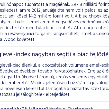
üli hónapot tudhatott a magáénak: 297,8 milliárd forin
skedést, amire 2012 januárja óta nem volt példa, ez az
, ami közel 14,2 milliárd forint volt. A blue chipek köz
lyama tudott emelkedni. A negyedéves eredményekről 
endeztették meg tulajdonosaikat. Az Alteo bejelentett
mi a részvénypiaci forgalmi rangsort illeti, ismét a Conco
d a Wood követett.
glevél-index nagyban segíti a piac fejlődé
oglevél-piac élénkül, a kibocsátások volumene emelked
következő években tovább folytatódhatnak. Erre az élén
 együttműködve három új, régiós szinten is egyedülálló
decemberétől. Mindez jelentősen hozzájárul a jelzálogl
ia növelésén keresztül támogatja a háztartási szektor
tozású jelzáloghitelek elterjedését.