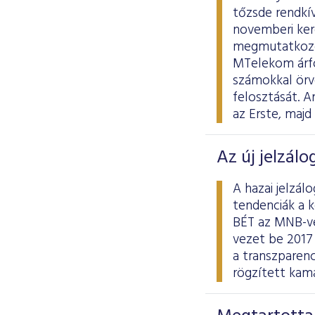
tőzsde rendkív
novemberi kere
megmutatkozott
MTelekom árfo
számokkal örv
felosztását. A
az Erste, maj
Az új jelzálo
A hazai jelzál
tendenciák a 
BÉT az MNB-vel
vezet be 2017 
a transzparenc
rögzített kama