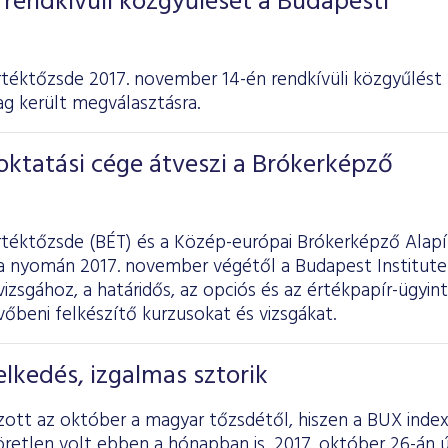
rendkívüli közgyűlését a Budapesti
téktőzsde 2017. november 14-én rendkívüli közgyűlést 
ag került megválasztásra.
oktatási cége átveszi a Brókerképző
rtéktőzsde (BÉT) és a Közép-európai Brókerképző Alap
 nyomán 2017. november végétől a Budapest Institute o
vizsgához, a határidős, az opciós és az értékpapír-ügyin
őbeni felkészítő kurzusokat és vizsgákat.
lkedés, izgalmas sztorik
ott az október a magyar tőzsdétől, hiszen a BUX index
retlen volt ebben a hónapban is, 2017. október 26-án ú