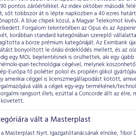
890 pontos záróértékkel. Az index október második felé
rt, sőt többször át is lépte napközben a 40 ezres határt
ónaptól. A blue chipek közül, a Magyar Telekomot kivé
lkedett. Forgalom tekintetében az Opus és az Appeni
két, korábban standard kategóriában szereplő vállalatta
agította a börze prémium kategóriáját. Az Eximbank úja
tást bonyolított le óriási érdeklődés mellett, és az olaj
ig egy MOL bejelentésnek is örülhettek, aki egy újabb 
mérnöki-ipari-technológiai cégével, melynek köszönhet
p-Európa fő poliéter poliol és propilén glikol gyártójává
y amerikai céggel is licenszmegállapodást kötött, amiv
rgalmazójává válik a cégek egy-egy termékének/technol
forgalmi rangsort illeti, ezúttal a Concorde állt az élre
 követett.
góriára vált a Masterplast
a Masterplast Nyrt. Igazgatótanácsának elnöke, Tibor D