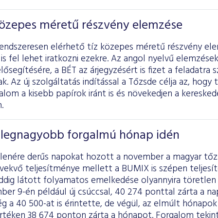
 közepes méretű részvény elemzése
rendszeresen elérhető tíz közepes méretű részvény el
 is fel lehet iratkozni ezekre. Az angol nyelvű elemzése
elősegítésére, a BÉT az árjegyzésért is fizet a feladatra
. Az új szolgáltatás indítással a Tőzsde célja az, hogy
alom a kisebb papírok iránt is és növekedjen a kereskedés
.
legnagyobb forgalmú hónap idén
llenére derűs napokat hozott a november a magyar tőz
vekvő teljesítménye mellett a BUMIX is szépen teljesí
ddig látott folyamatos emelkedése olyannyira töretle
ber 9-én például új csúccsal, 40 274 ponttal zárta a n
g a 40 500-at is érintette, de végül, az elmúlt hónapok
rtéken 38 674 ponton zárta a hónapot. Forgalom tekin