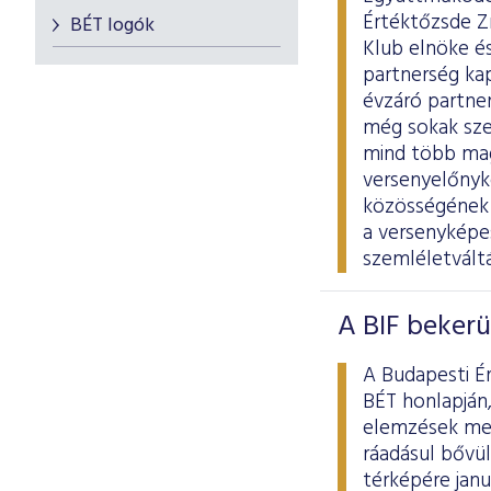
Értéktőzsde Z
BÉT logók
Klub elnöke és
partnerség ka
évzáró partne
még sokak sze
mind több magy
versenyelőnyk
közösségének e
a versenyképes
szemléletvált
A BIF bekerü
A Budapesti É
BÉT honlapján,
elemzések mell
ráadásul bővül
térképére januá