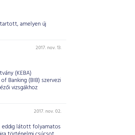
tartott, amelyen új
2017. nov. 13.
ítvány (KEBA)
f Banking (BIB) szervezi
tézői vizsgákhoz
2017. nov. 02.
 eddig látott folyamatos
jra történelmi csúcsot