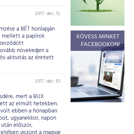
2017. dec. 12.
emzése a BÉT honlapján
k mellett a papírok
KÖVESS MINKET
 szerződött
FACEBOOKON!
 tovább növekedjen a
i aktivitás az érintett
2017. dec. 01.
sdére, mert a BUX
tett az elmúlt hetekben.
n volt ebben a hónapban
apot, ugyanekkor, napon
 után először,
tetében viszont a magyar