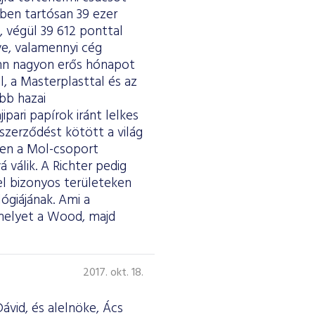
ben tartósan 39 ezer
, végül 39 612 ponttal
ve, valamennyi cég
nn nagyon erős hónapot
l, a Masterplasttal és az
bb hazai
ipari papírok iránt lelkes
szerződést kötött a világ
ően a Mol-csoport
 válik. A Richter pedig
el bizonyos területeken
ógiájának. Ami a
, melyet a Wood, majd
2017. okt. 18.
ávid, és alelnöke, Ács