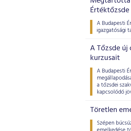
Megtartotta 
Értéktőzsde
A Budapesti Ér
igazgatósági t
A Tőzsde új 
kurzusait
A Budapesti É
megállapodása
a tőzsdei szak
kapcsolódó jöv
Töretlen eme
Szépen búcsúz
emelkedése tö