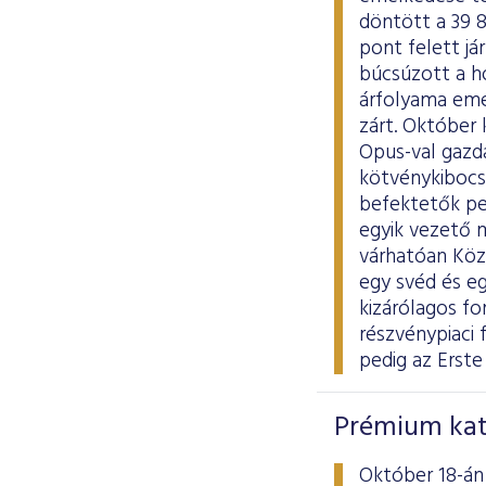
döntött a 39 
pont felett já
búcsúzott a h
árfolyama eme
zárt. Október 
Opus-val gazd
kötvénykibocsá
befektetők ped
egyik vezető 
várhatóan Közé
egy svéd és eg
kizárólagos fo
részvénypiaci 
pedig az Erste
Prémium kate
Október 18-án 