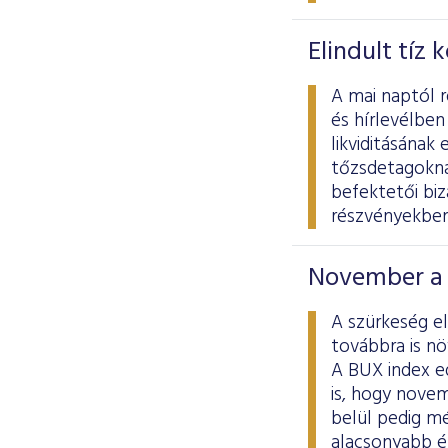
Elindult tíz
A mai naptól 
és hírlevélben
likviditásának 
tőzsdetagoknak
befektetői biz
részvényekben
November a 
A szürkeség e
továbbra is nö
A BUX index e
is, hogy novem
belül pedig mé
alacsonyabb é