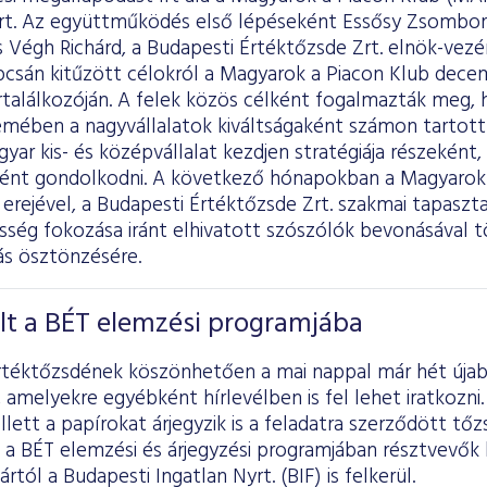
rt. Az együttműködés első lépéseként Essősy Zsombor
 Végh Richárd, a Budapesti Értéktőzsde Zrt. elnök-vezé
pcsán kitűzött célokról a Magyarok a Piacon Klub dece
rtalálkozóján. A felek közös célként fogalmazták meg,
mében a nagyvállalatok kiváltságaként számon tartott
ar kis- és középvállalat kezdjen stratégiája részeként,
ént gondolkodni. A következő hónapokban a Magyarok 
rejével, a Budapesti Értéktőzsde Zrt. szakmai tapasztal
ség fokozása iránt elhivatott szószólók bevonásával t
ás ösztönzésére.
lt a BÉT elemzési programjába
rtéktőzsdének köszönhetően a mai nappal már hét újab
 amelyekre egyébként hírlevélben is fel lehet iratkozni
ett a papírokat árjegyzik is a feladatra szerződött tőz
 a BÉT elemzési és árjegyzési programjában résztvevők k
rtól a Budapesti Ingatlan Nyrt. (BIF) is felkerül.