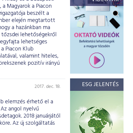
, a Magyarok a Piacon
rigazgatója beszélt a
mber elején megtartott
 hogy a hazánkban ma
 tőzsdei lehetőségekről
 egyfajta lehetséges
a Piacon Klub
atával, valamint hiteles,
örekszenek pozitív irányú
ESG JELENTÉS
2017. dec. 18.
b elemzés érhető el a
. Az angol nyelvű
sdetagok. 2018 januárjától
öre. Az új szolgáltatás