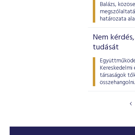
Balázs, közöse
megszólaltatá
határozata ala
Nem kérdés, 
tudását
Együttműködés
Kereskedelmi é
társaságok tő
összehangolni.