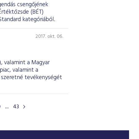
egendás csengőjének
Értéktőzsde (BÉT)
Standard kategóriából.
2017. okt. 06.
, valamint a Magyar
iac, valamint a
n szeretné tevékenységét
0
...
43