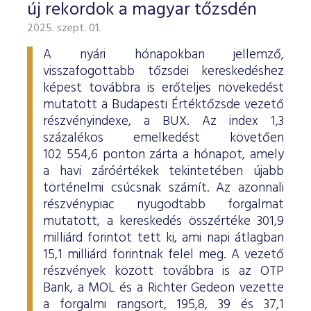
új rekordok a magyar tőzsdén
2025. szept. 01.
A nyári hónapokban jellemző,
visszafogottabb tőzsdei kereskedéshez
képest továbbra is erőteljes növekedést
mutatott a Budapesti Értéktőzsde vezető
részvényindexe, a BUX. Az index 1,3
százalékos emelkedést követően
102 554,6 ponton zárta a hónapot, amely
a havi záróértékek tekintetében újabb
történelmi csúcsnak számít. Az azonnali
részvénypiac nyugodtabb forgalmat
mutatott, a kereskedés összértéke 301,9
milliárd forintot tett ki, ami napi átlagban
15,1 milliárd forintnak felel meg. A vezető
részvények között továbbra is az OTP
Bank, a MOL és a Richter Gedeon vezette
a forgalmi rangsort, 195,8, 39 és 37,1