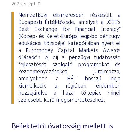
2025. szept. 11.
Nemzetközi elismerésben részesült a
Budapesti Értéktőzsde, amelyet a „CEE’s
Best Exchange for Financial Literacy”
(Közép- és Kelet-Európa legjobb pénzügyi
edukációs tőzsdéje) kategóriában nyert el
a Euromoney Capital Markets Awards
díjátadón. A díj a pénzügyi tudatosság
fejlesztését szolgáló programokat és
kezdeményezéseket jutalmazza,
amelyekben a BÉT hosszú ideje
kiemelkedik a régióban, érdemben
hozzájárulva a hazai tőkepiac minél
szélesebb körű megismertetéséhez.
Befektetői óvatosság mellett is