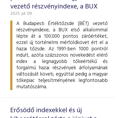
vezető részvényindexe, a BUX
2025. júl. 09.
A Budapesti Értéktőzsde (BÉT) vezető
részvényindexe, a BUX első alkalommal
lépte át a 100.000 pontos záróértéket,
ezzel új történelmi mérföldkövet ért el a
hazai tőzsde. Az 1991-ben 1000 pontról
indult, azóta százszoros növekedést elérő
index a legnagyobb tőkeértékű és
forgalmú hazai részvények árfolyamának
változását követi, egyúttal pedig a magyar
tőkepiac teljesítményének legfontosabb
mutatószáma.
Erősödő indexekkel és új