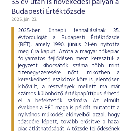
35 év után is növekedési pályán a
Budapesti Értéktőzsde
2025. jún. 23.
2025-ben ünnepli fennállásának 35.
évfordulóját a Budapesti Értéktőzsde
(BÉT), amely 1990. június 21-én nyitotta
meg újra kapuit. Azóta a magyar tőkepiac
folyamatos fejlődésen ment keresztül: a
jegyzett kibocsátók száma több mint
tizenegyszeresére nőtt, miközben a
kereskedhető eszközök köre is jelentősen
kibővült, a részvények mellett ma már
számos különböző értékpapírtípus érhető
el a befektetők számára. Az elmúlt
években a BÉT maga is példát mutatott a
nyilvános működés előnyeiből azzal, hogy
tőzsdére lépett, tovább erősítve a hazai
piac átláthatóságát. A tőzsde fejlődésének