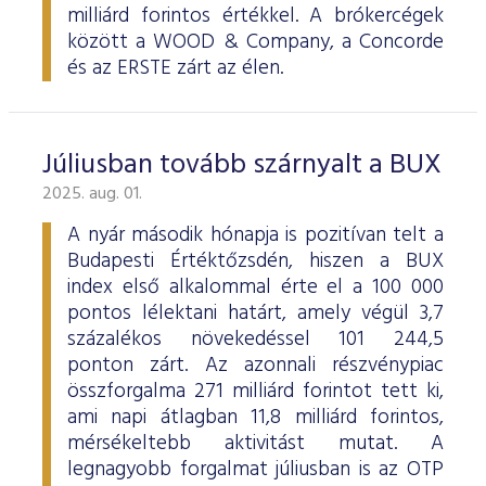
milliárd forintos értékkel. A brókercégek
között a WOOD & Company, a Concorde
és az ERSTE zárt az élen.
Júliusban tovább szárnyalt a BUX
2025. aug. 01.
A nyár második hónapja is pozitívan telt a
Budapesti Értéktőzsdén, hiszen a BUX
index első alkalommal érte el a 100 000
pontos lélektani határt, amely végül 3,7
százalékos növekedéssel 101 244,5
ponton zárt. Az azonnali részvénypiac
összforgalma 271 milliárd forintot tett ki,
ami napi átlagban 11,8 milliárd forintos,
mérsékeltebb aktivitást mutat. A
legnagyobb forgalmat júliusban is az OTP