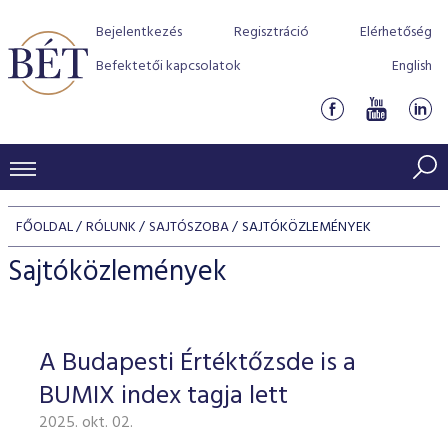
Bejelentkezés
Regisztráció
Elérhetőség
Befektetői kapcsolatok
English
KERESKEDÉSI ADATOK
FŐOLDAL
RÓLUNK
SAJTÓSZOBA
SAJTÓKÖZLEMÉNYEK
INDEXEK
BEFEKTETŐK
Sajtóközlemények
Részvényindexek
Piaci forgalom
Termékcsoportok
KIBOCSÁTÓK
Kötvényindexek
Kedvenc instrumentumok
Szabályozás
Indexek
Részvény és vállalati kötvény tőzsdei bevezetését támoga
A Budapesti Értéktőzsde is a
TŐZSDETAGOK
Jelzáloglevél indexek
program
Azonnali Piac
Alkalmazott díjstruktúra
BÉT szabályzatok
Részvény szekció
BUMIX index tagja lett
Tőzsdetagok, üzletkötők
VENDOROK
Vállalati kötvény indexek
Származékos piac
BÉT Xtend - Részvénypiac egyszerűen
Részvények
Elszámolás
Befektetővédelem
2025. okt. 02.
Hitelpapír szekció
Útmutató a taggá váláshoz