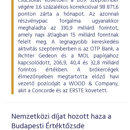
csúcsokat követően a BUX szeptember
ESG Útmutató
végére 3,6 százalékos korrekcióval 98 871,6
ponton zárta a hónapot. Az azonnali
részvénypiac forgalma ugyanakkor
meghaladta az 330,9 milliárd forintot,
amely napi átlagban 15 milliárd forintnak
felelt meg. A legnagyobb kereskedési
aktivitás szeptemberben is az OTP Bank, a
Richter Gedeon és a MOL papírjaihoz
kapcsolódott, 206,9, 40,4 és 32,8 milliárd
forintos értékben. A brókercégek
élmezőnyében megtartotta előző havi
vezető pozícióját a WOOD & Company,
akit a Concorde és az ERSTE követett.
Nemzetközi díjat hozott haza a
Budapesti Értéktőzsde