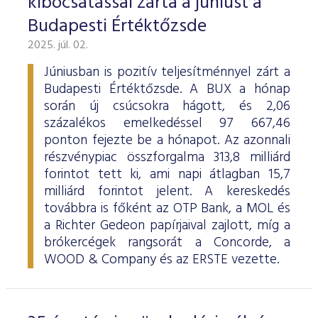
kibocsátással zárta a júniust a
Budapesti Értéktőzsde
2025. júl. 02.
Júniusban is pozitív teljesítménnyel zárt a
Budapesti Értéktőzsde. A BUX a hónap
során új csúcsokra hágott, és 2,06
százalékos emelkedéssel 97 667,46
ponton fejezte be a hónapot. Az azonnali
részvénypiac összforgalma 313,8 milliárd
forintot tett ki, ami napi átlagban 15,7
milliárd forintot jelent. A kereskedés
továbbra is főként az OTP Bank, a MOL és
a Richter Gedeon papírjaival zajlott, míg a
brókercégek rangsorát a Concorde, a
WOOD & Company és az ERSTE vezette.