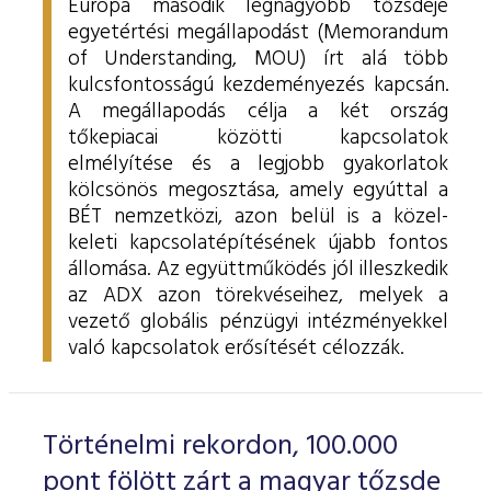
Európa második legnagyobb tőzsdéje
egyetértési megállapodást (Memorandum
of Understanding, MOU) írt alá több
kulcsfontosságú kezdeményezés kapcsán.
A megállapodás célja a két ország
tőkepiacai közötti kapcsolatok
elmélyítése és a legjobb gyakorlatok
kölcsönös megosztása, amely egyúttal a
BÉT nemzetközi, azon belül is a közel-
keleti kapcsolatépítésének újabb fontos
állomása. Az együttműködés jól illeszkedik
az ADX azon törekvéseihez, melyek a
vezető globális pénzügyi intézményekkel
való kapcsolatok erősítését célozzák.
Történelmi rekordon, 100.000
pont fölött zárt a magyar tőzsde