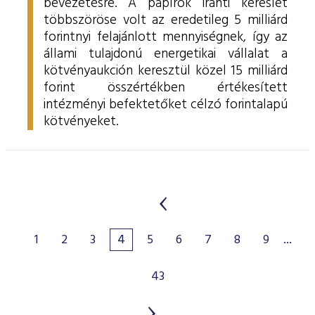
bevezetésre. A papírok iránti kereslet
többszöröse volt az eredetileg 5 milliárd
forintnyi felajánlott mennyiségnek, így az
állami tulajdonú energetikai vállalat a
kötvényaukción keresztül közel 15 milliárd
forint összértékben értékesített
intézményi befektetőket célzó forintalapú
kötvényeket.
1
2
3
4
5
6
7
8
9
...
43