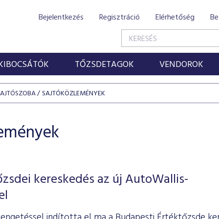
Bejelentkezés
Regisztráció
Elérhetőség
Be
KIBOCSÁTÓK
TŐZSDETAGOK
VENDOROK
SAJTÓSZOBA
SAJTÓKÖZLEMÉNYEK
lemények
őzsdei kereskedés az új AutoWallis-
el
engetéssel indította el ma a Budapesti Értéktőzsde ke