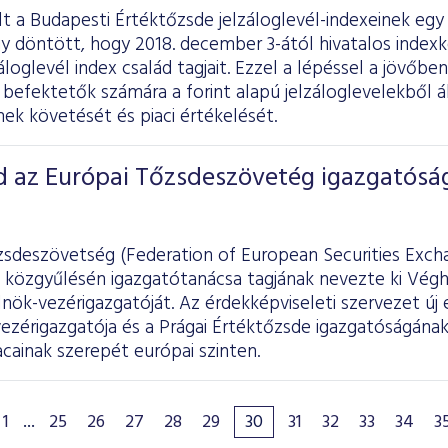
lt a Budapesti Értéktőzsde jelzáloglevél-indexeinek egy
y döntött, hogy 2018. december 3-ától hivatalos indexk
záloglevél index család tagjait. Ezzel a lépéssel a jövőbe
befektetők számára a forint alapú jelzáloglevelekből ál
ek követését és piaci értékelését.
d az Európai Tőzsdeszövetég igazgatósá
zsdeszövetség (Federation of European Securities Excha
 közgyűlésén igazgatótanácsa tagjának nevezte ki Végh 
nök-vezérigazgatóját. Az érdekképviseleti szervezet új 
ezérigazgatója és a Prágai Értéktőzsde igazgatóságának
acainak szerepét európai szinten.
1
...
25
26
27
28
29
30
31
32
33
34
3