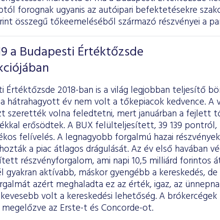
ptól forognak ugyanis az autóipari befektetésekre szako
forint összegű tőkeemeléséből származó részvényei a pa
019 a Budapesti Értéktőzsde
kciójában
i Értéktőzsde 2018-ban is a világ legjobban teljesítő bö
 a hátrahagyott év nem volt a tőkepiacok kedvence. A v
t szerették volna feledtetni, mert januárban a fejlett 
ékkal erősödtek. A BUX felülteljesített, 39 139 pontról,
ékos felívelés. A legnagyobb forgalmú hazai részvények
ozták a piac átlagos drágulását. Az év első havában végü
ített részvényforgalom, ami napi 10,5 milliárd forintos 
nél gyakran aktívabb, máskor gyengébb a kereskedés, d
rgalmát azért meghaladta ez az érték, igaz, az ünnepn
evesebb volt a kereskedési lehetőség. A brókercégek 
 megelőzve az Erste-t és Concorde-ot.