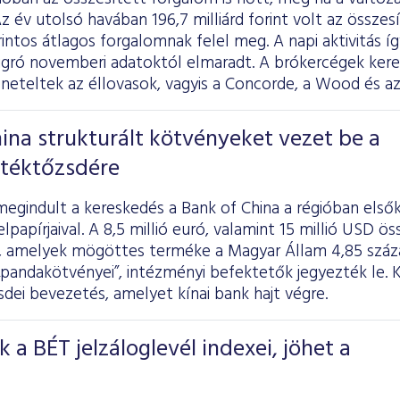
 év utolsó havában 196,7 milliárd forint volt az összes
forintos átlagos forgalomnak felel meg. A napi aktivitás
iugró novemberi adatoktól elmaradt. A brókercégek kere
neteltek az éllovasok, vagyis a Concorde, a Wood és az
ina strukturált kötvényeket vezet be a
rtéktőzsdére
egindult a kereskedés a Bank of China a régióban első
elpapírjaival. A 8,5 millió euró, valamint 15 millió USD 
t, amelyek mögöttes terméke a Magyar Állam 4,85 szá
tú „pandakötvényei”, intézményi befektetők jegyezték le
sdei bevezetés, amelyet kínai bank hajt végre.
k a BÉT jelzáloglevél indexei, jöhet a