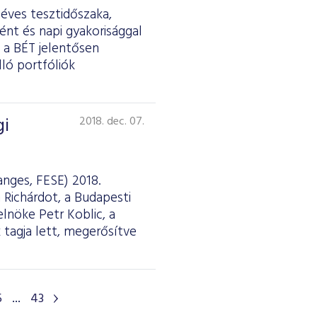
 éves tesztidőszaka,
ént és napi gyakorisággal
n a BÉT jelentősen
ló portfóliók
gi
2018. dec. 07.
nges, FESE) 2018.
Richárdot, a Budapesti
elnöke Petr Koblic, a
 tagja lett, megerősítve
5
...
43