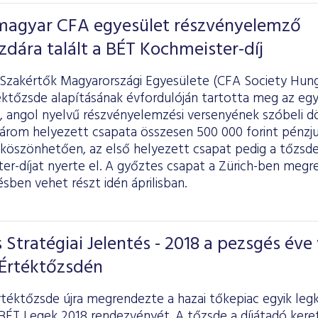
 magyar CFA egyesület részvényelemző
zdára talált a BÉT Kochmeister-díj
Szakértők Magyarországi Egyesülete (CFA Society Hunga
éktőzsde alapításának évfordulóján tartotta meg az egy
 angol nyelvű részvényelemzési versenyének szóbeli dö
három helyezett csapata összesen 500 000 forint pénzj
 köszönhetően, az első helyezett csapat pedig a tőzsde
er-díjat nyerte el. A győztes csapat a Zürich-ben meg
ben vehet részt idén áprilisban.
 Stratégiai Jelentés - 2018 a pezsgés éve 
 Értéktőzsdén
rtéktőzsde újra megrendezte a hazai tőkepiac egyik le
BÉT Legek 2018 rendezvényét. A tőzsde a díjátadó kere