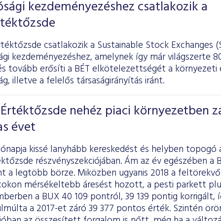
ósági kezdeményezéshez csatlakozik a
rtéktőzsde
rtéktőzsde csatlakozik a Sustainable Stock Exchanges 
ági kezdeményezéshez, amelynek így már világszerte 80
 tovább erősíti a BÉT elkötelezettségét a környezeti 
, illetve a felelős társaságirányítás iránt.
Értéktőzsde nehéz piaci környezetben z
as évet
hónapja kissé lanyhább kereskedést és helyben topogó 
éktőzsde részvényszekciójában. Ám az év egészében a BÉ
int a legtöbb börze. Miközben ugyanis 2018 a feltörekv
acokon mérsékeltebb áresést hozott, a pesti parkett pl
erben a BUX 40 109 pontról, 39 139 pontig korrigált, íg
múlta a 2017-et záró 39 377 pontos érték. Szintén öröm
óban az összesített forgalom is nőtt, még ha a változá