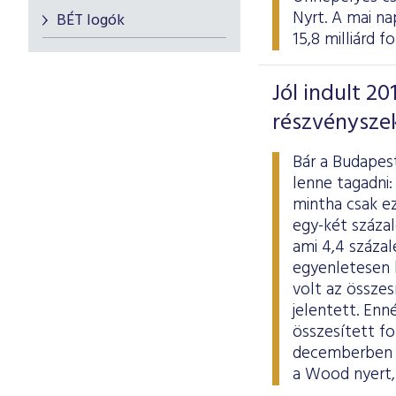
Nyrt. A mai na
BÉT logók
15,8 milliárd 
Jól indult 2
részvénysze
Bár a Budapest
lenne tagadni:
mintha csak ez
egy-két százal
ami 4,4 százal
egyenletesen h
volt az összes
jelentett. En
összesített fo
decemberben k
a Wood nyert,