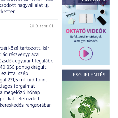
sodott nagyvállalat új,
rketten.
2019. febr. 01.
rzéi közé tartozott, kár
ilág részvénypiacai
tőzsdék egyaránt legalább
 40 856 pontig drágult,
 ezúttal szép
ESG JELENTÉS
l 231,5 milliárd forint
átlagos forgalmat
e a megelőző hónap
apokkal teletűzdelt
kereskedési rangsorában