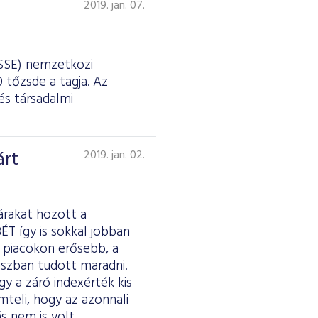
2019. jan. 07.
(SSE) nemzetközi
 tőzsde a tagja. Az
és társadalmi
árt
2019. jan. 02.
árakat hozott a
T így is sokkal jobban
ő piacokon erősebb, a
uszban tudott maradni.
y a záró indexérték kis
teli, hogy az azonnali
s nem is volt