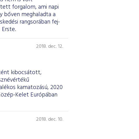
ített forgalom, ami napi
 így bőven meghaladta a
skedési rangsorában fej-
 Erste.
2018. dec. 12.
ként kibocsátott,
össznévértékű
zalékos kamatozású, 2020
. Közép-Kelet Európában
2018. dec. 10.