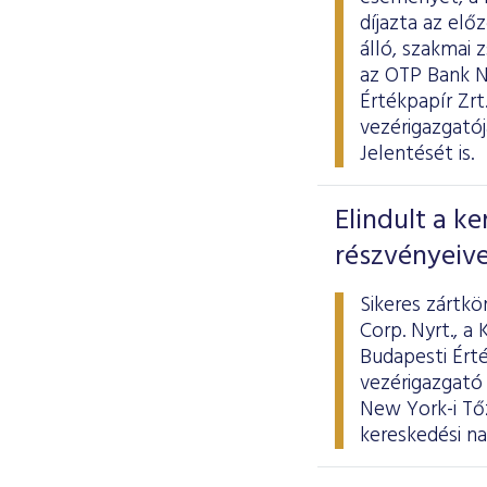
díjazta az elő
álló, szakmai z
az OTP Bank N
Értékpapír Zrt
vezérigazgató
Jelentését is.
Elindult a k
részvényeive
Sikeres zártk
Corp. Nyrt., a
Budapesti Érté
vezérigazgató
New York-i Tő
kereskedési na