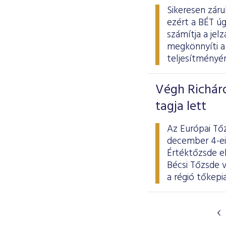
Sikeresen záru
ezért a BÉT úg
számítja a jel
megkönnyíti a 
teljesítményén
Végh Richár
tagja lett
Az Európai Tő
december 4-ei
Értéktőzsde el
Bécsi Tőzsde v
a régió tőkepi