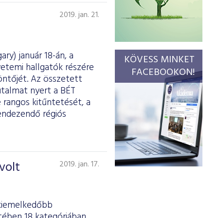
2019. jan. 21.
ry) január 18-án, a
KÖVESS MINKET
etemi hallgatók részére
FACEBOOKON!
ntőjét. Az összetett
utalmat nyert a BÉT
 rangos kitűntetését, a
rendezendő régiós
volt
2019. jan. 17.
gkiemelkedőbb
tében 18 kategóriában