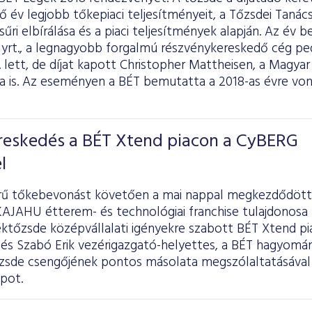
ző év legjobb tőkepiaci teljesítményeit, a Tőzsdei Tanác
sűri elbírálása és a piaci teljesítmények alapján. Az év 
yrt., a legnagyobb forgalmú részvénykereskedő cég pe
. lett, de díjat kapott Christopher Mattheisen, a Magya
ja is. Az eseményen a BÉT bemutatta a 2018-as évre von
ereskedés a BÉT Xtend piacon a CyBERG
l
örű tőkebevonást követően a mai nappal megkezdődött
 KAJAHU étterem- és technológiai franchise tulajdonosa 
ktőzsde középvállalati igényekre szabott BÉT Xtend pi
 és Szabó Erik vezérigazgató-helyettes, a BÉT hagyomá
zsde csengőjének pontos másolata megszólaltatásával i
pot.