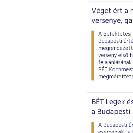
Véget ért a
versenye, ga
A Befektetési 
Budapesti Ért
megrendezett,
verseny első 
felajánlásának
BÉT Kochmeist
megmérettetés
BÉT Legek és
a Budapesti
A Budapesti É
eseményét, a 