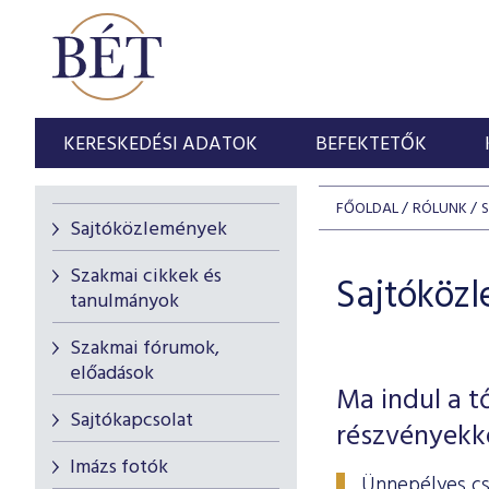
KERESKEDÉSI ADATOK
BEFEKTETŐK
FŐOLDAL
RÓLUNK
Sajtóközlemények
Szakmai cikkek és
Sajtóköz
tanulmányok
Szakmai fórumok,
előadások
Ma indul a t
Sajtókapcsolat
részvényekk
Imázs fotók
Ünnepélyes cs