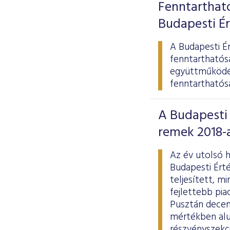
Fenntarthat
Budapesti É
A Budapesti É
fenntarthatós
együttműködés
fenntarthatóság
A Budapesti 
remek 2018-
Az év utolsó 
Budapesti Ért
teljesített, m
fejlettebb pi
Pusztán decemb
mértékben alul
részvényszekci