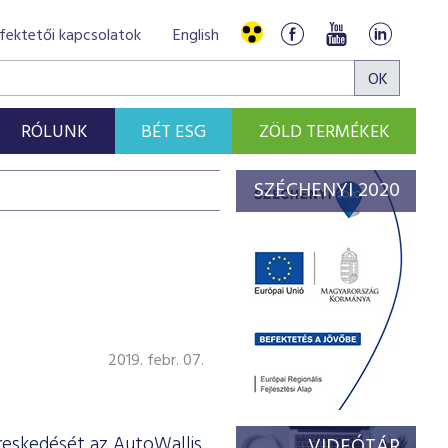
fektetői kapcsolatok
English
RÓLUNK
BÉT ESG
ZÖLD TERMÉKEK
SZÉCHENYI 2020
2019. febr. 07.
reskedését az AutoWallis
VIDEÓTÁR