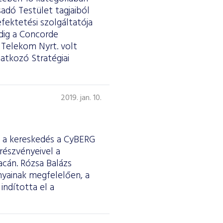
sadó Testület tagjaiból
befektetési szolgáltatója
dig a Concorde
r Telekom Nyrt. volt
atkozó Stratégiai
2019. jan. 10.
 a kereskedés a CyBERG
részvényeivel a
acán. Rózsa Balázs
nyainak megfelelően, a
ndította el a