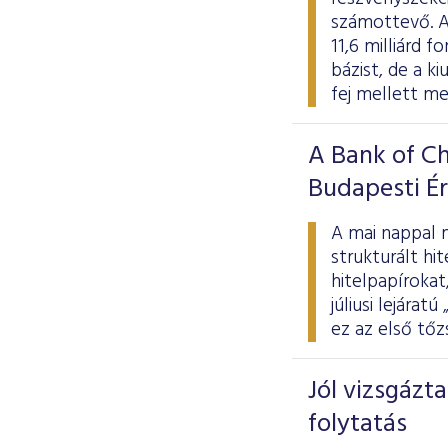
számottevő. Az
11,6 milliárd 
bázist, de a k
fej mellett me
A Bank of Ch
Budapesti É
A mai nappal m
strukturált hit
hitelpapíroka
júliusi lejára
ez az első tőz
Jól vizsgázta
folytatás