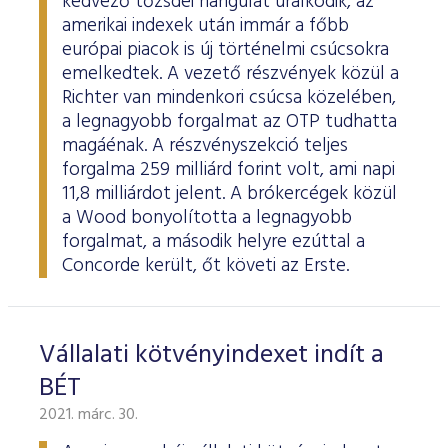
kedvező tőzsdei hangulat uralkodik, az
amerikai indexek után immár a főbb
európai piacok is új történelmi csúcsokra
emelkedtek. A vezető részvények közül a
Richter van mindenkori csúcsa közelében,
a legnagyobb forgalmat az OTP tudhatta
magáénak. A részvényszekció teljes
forgalma 259 milliárd forint volt, ami napi
11,8 milliárdot jelent. A brókercégek közül
a Wood bonyolította a legnagyobb
forgalmat, a második helyre ezúttal a
Concorde került, őt követi az Erste.
Vállalati kötvényindexet indít a
BÉT
2021. márc. 30.