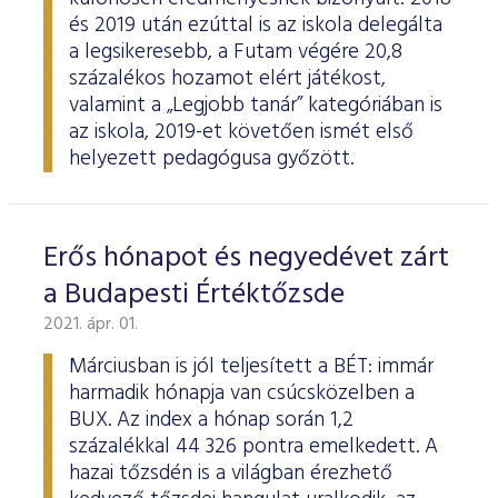
és 2019 után ezúttal is az iskola delegálta
a legsikeresebb, a Futam végére 20,8
százalékos hozamot elért játékost,
valamint a „Legjobb tanár” kategóriában is
az iskola, 2019-et követően ismét első
helyezett pedagógusa győzött.
Erős hónapot és negyedévet zárt
a Budapesti Értéktőzsde
2021. ápr. 01.
Márciusban is jól teljesített a BÉT: immár
harmadik hónapja van csúcsközelben a
BUX. Az index a hónap során 1,2
százalékkal 44 326 pontra emelkedett. A
hazai tőzsdén is a világban érezhető