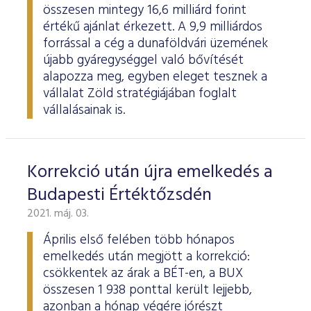
ESG Útmutató
összesen mintegy 16,6 milliárd forint
értékű ajánlat érkezett. A 9,9 milliárdos
forrással a cég a dunaföldvári üzemének
újabb gyáregységgel való bővítését
alapozza meg, egyben eleget tesznek a
vállalat Zöld stratégiájában foglalt
vállalásainak is.
Korrekció után újra emelkedés a
Budapesti Értéktőzsdén
2021. máj. 03.
Április első felében több hónapos
emelkedés után megjött a korrekció:
csökkentek az árak a BÉT-en, a BUX
összesen 1 938 ponttal került lejjebb,
azonban a hónap végére jórészt