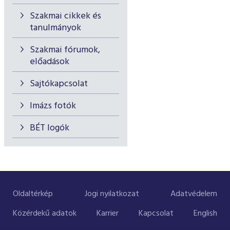
Szakmai cikkek és
tanulmányok
Szakmai fórumok,
előadások
Sajtókapcsolat
Imázs fotók
BÉT logók
Oldaltérkép
Jogi nyilatkozat
Adatvédelem
Közérdekű adatok
Karrier
Kapcsolat
English