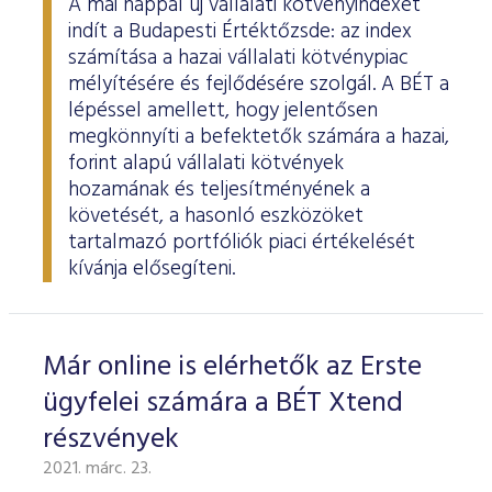
A mai nappal új vállalati kötvényindexet
indít a Budapesti Értéktőzsde: az index
számítása a hazai vállalati kötvénypiac
mélyítésére és fejlődésére szolgál. A BÉT a
lépéssel amellett, hogy jelentősen
megkönnyíti a befektetők számára a hazai,
forint alapú vállalati kötvények
hozamának és teljesítményének a
követését, a hasonló eszközöket
tartalmazó portfóliók piaci értékelését
kívánja elősegíteni.
Már online is elérhetők az Erste
ügyfelei számára a BÉT Xtend
részvények
2021. márc. 23.