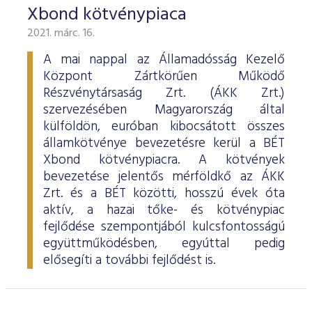
Xbond kötvénypiaca
2021. márc. 16.
A mai nappal az Államadósság Kezelő
Központ Zártkörűen Működő
Részvénytársaság Zrt. (ÁKK Zrt.)
szervezésében Magyarország által
külföldön, euróban kibocsátott összes
államkötvénye bevezetésre kerül a BÉT
Xbond kötvénypiacra. A kötvények
bevezetése jelentős mérföldkő az ÁKK
Zrt. és a BÉT közötti, hosszú évek óta
aktív, a hazai tőke- és kötvénypiac
fejlődése szempontjából kulcsfontosságú
együttműködésben, egyúttal pedig
elősegíti a további fejlődést is.