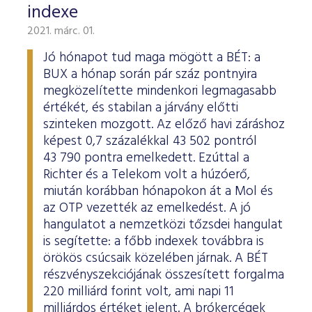
indexe
2021. márc. 01.
Jó hónapot tud maga mögött a BÉT: a
BUX a hónap során pár száz pontnyira
megközelítette mindenkori legmagasabb
értékét, és stabilan a járvány előtti
szinteken mozgott. Az előző havi záráshoz
képest 0,7 százalékkal 43 502 pontról
43 790 pontra emelkedett. Ezúttal a
Richter és a Telekom volt a húzóerő,
miután korábban hónapokon át a Mol és
az OTP vezették az emelkedést. A jó
hangulatot a nemzetközi tőzsdei hangulat
is segítette: a főbb indexek továbbra is
örökös csúcsaik közelében járnak. A BÉT
részvényszekciójának összesített forgalma
220 milliárd forint volt, ami napi 11
milliárdos értéket jelent. A brókercégek