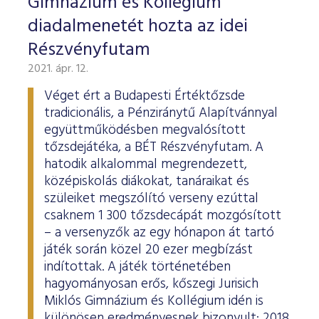
Gimnázium és Kollégium
diadalmenetét hozta az idei
Részvényfutam
2021. ápr. 12.
Véget ért a Budapesti Értéktőzsde
tradicionális, a Pénziránytű Alapítvánnyal
együttműködésben megvalósított
tőzsdejátéka, a BÉT Részvényfutam. A
hatodik alkalommal megrendezett,
középiskolás diákokat, tanáraikat és
szüleiket megszólító verseny ezúttal
csaknem 1 300 tőzsdecápát mozgósított
– a versenyzők az egy hónapon át tartó
játék során közel 20 ezer megbízást
indítottak. A játék történetében
hagyományosan erős, kőszegi Jurisich
Miklós Gimnázium és Kollégium idén is
különösen eredményesnek bizonyult: 2018