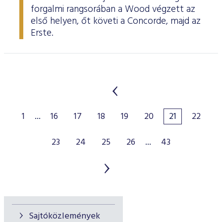
forgalmi rangsorában a Wood végzett az
első helyen, őt követi a Concorde, majd az
Erste.
1
...
16
17
18
19
20
21
22
23
24
25
26
...
43
Sajtóközlemények