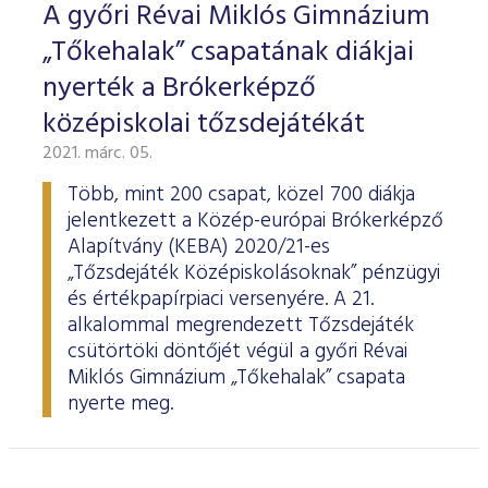
A győri Révai Miklós Gimnázium
„Tőkehalak” csapatának diákjai
nyerték a Brókerképző
középiskolai tőzsdejátékát
2021. márc. 05.
Több, mint 200 csapat, közel 700 diákja
jelentkezett a Közép-európai Brókerképző
Alapítvány (KEBA) 2020/21-es
„Tőzsdejáték Középiskolásoknak” pénzügyi
és értékpapírpiaci versenyére. A 21.
alkalommal megrendezett Tőzsdejáték
csütörtöki döntőjét végül a győri Révai
Miklós Gimnázium „Tőkehalak” csapata
nyerte meg.