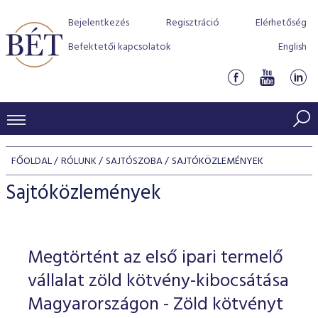
Bejelentkezés
Regisztráció
Elérhetőség
Befektetői kapcsolatok
English
KERESKEDÉSI ADATOK
FŐOLDAL
RÓLUNK
SAJTÓSZOBA
SAJTÓKÖZLEMÉNYEK
INDEXEK
BEFEKTETŐK
Sajtóközlemények
Részvényindexek
Piaci forgalom
Termékcsoportok
KIBOCSÁTÓK
Kötvényindexek
Kedvenc instrumentumok
Szabályozás
Indexek
Részvény és vállalati kötvény tőzsdei bevezetését támoga
Megtörtént az első ipari termelő
TŐZSDETAGOK
Jelzáloglevél indexek
program
Azonnali Piac
Alkalmazott díjstruktúra
BÉT szabályzatok
Részvény szekció
vállalat zöld kötvény-kibocsátása
Tőzsdetagok, üzletkötők
VENDOROK
Vállalati kötvény indexek
Származékos piac
BÉT Xtend - Részvénypiac egyszerűen
Részvények
Magyarországon - Zöld kötvényt
Elszámolás
Befektetővédelem
Hitelpapír szekció
Útmutató a taggá váláshoz