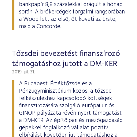
bankpapír 8,8 százalékkal drágult a hónap
során. A brókercégek forgalmi rangsorában
a Wood lett az első, őt követi az Erste,
majd a Concorde.
Tőzsdei bevezetést finanszírozó
támogatáshoz jutott a DM-KER
2019. júl. 31.
A Budapesti Értéktőzsde és a
Pénzügyminisztérium közös, a tőzsdei
felkészüléshez kapcsolódó költségek
finanszírozására szolgáló európai uniós
GINOP pályázata révén nyert támogatást
a DM-KER. Az építőipari és mezőgazdasági
gépekkel foglalkozó vállalat pozitív
elbírálást követően jut támogatáshoz a