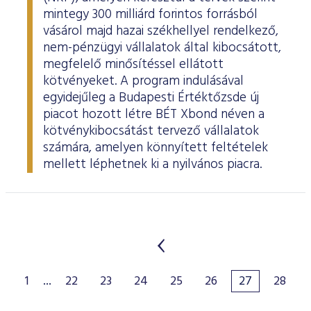
mintegy 300 milliárd forintos forrásból
vásárol majd hazai székhellyel rendelkező,
nem-pénzügyi vállalatok által kibocsátott,
megfelelő minősítéssel ellátott
kötvényeket. A program indulásával
egyidejűleg a Budapesti Értéktőzsde új
piacot hozott létre BÉT Xbond néven a
kötvénykibocsátást tervező vállalatok
számára, amelyen könnyített feltételek
mellett léphetnek ki a nyilvános piacra.
1
...
22
23
24
25
26
27
28