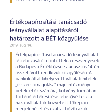
követte az Erste, majd a Concorde.
Értékpapírosítási tanácsadó
leányvállalat alapításáról
határozott a BÉT közgyűlése
2019. aug. 14.
Értékpapírosítási tanácsadó leányvállalat
létrehozásáról döntöttek a részvényesek
a Budapesti Értéktőzsde augusztus 14-én
összehívott rendkívüli közgyűlésén. A
bankok által kihelyezett vállalati hitelek
„összecsomagolása” majd intézményi
befektetők számára, kötvény formában
történő értékesítése lehetővé teszi a
hazai vállalatok közvetett tőkepiaci
megjelenését és ezáltal bővíti azok