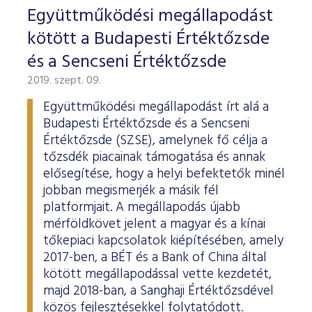
ESG Útmutató
Együttműködési megállapodást
kötött a Budapesti Értéktőzsde
és a Sencseni Értéktőzsde
2019. szept. 09.
Együttműködési megállapodást írt alá a
Budapesti Értéktőzsde és a Sencseni
Értéktőzsde (SZSE), amelynek fő célja a
tőzsdék piacainak támogatása és annak
elősegítése, hogy a helyi befektetők minél
jobban megismerjék a másik fél
platformjait. A megállapodás újabb
mérföldkövet jelent a magyar és a kínai
tőkepiaci kapcsolatok kiépítésében, amely
2017-ben, a BÉT és a Bank of China által
kötött megállapodással vette kezdetét,
majd 2018-ban, a Sanghaji Értéktőzsdével
közös fejlesztésekkel folytatódott.