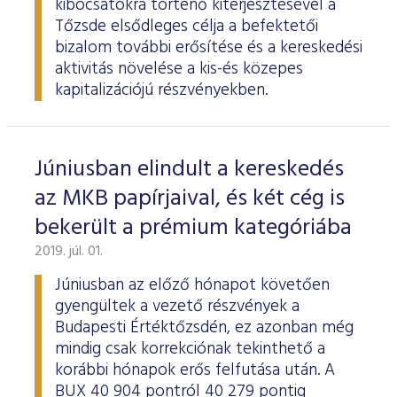
kibocsátókra történő kiterjesztésével a
Tőzsde elsődleges célja a befektetői
bizalom további erősítése és a kereskedési
aktivitás növelése a kis-és közepes
kapitalizációjú részvényekben.
Júniusban elindult a kereskedés
az MKB papírjaival, és két cég is
bekerült a prémium kategóriába
2019. júl. 01.
Júniusban az előző hónapot követően
gyengültek a vezető részvények a
Budapesti Értéktőzsdén, ez azonban még
mindig csak korrekciónak tekinthető a
korábbi hónapok erős felfutása után. A
BUX 40 904 pontról 40 279 pontig