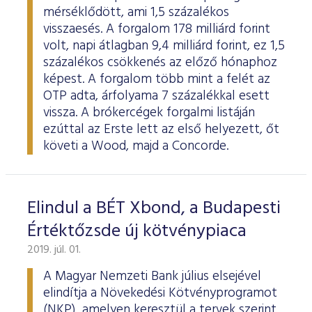
mérséklődött, ami 1,5 százalékos
visszaesés. A forgalom 178 milliárd forint
volt, napi átlagban 9,4 milliárd forint, ez 1,5
százalékos csökkenés az előző hónaphoz
képest. A forgalom több mint a felét az
OTP adta, árfolyama 7 százalékkal esett
vissza. A brókercégek forgalmi listáján
ezúttal az Erste lett az első helyezett, őt
követi a Wood, majd a Concorde.
Elindul a BÉT Xbond, a Budapesti
Értéktőzsde új kötvénypiaca
2019. júl. 01.
A Magyar Nemzeti Bank július elsejével
elindítja a Növekedési Kötvényprogramot
(NKP), amelyen keresztül a tervek szerint