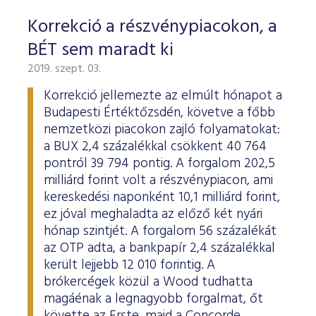
Korrekció a részvénypiacokon, a
BÉT sem maradt ki
2019. szept. 03.
Korrekció jellemezte az elmúlt hónapot a
Budapesti Értéktőzsdén, követve a főbb
nemzetközi piacokon zajló folyamatokat:
a BUX 2,4 százalékkal csökkent 40 764
pontról 39 794 pontig. A forgalom 202,5
milliárd forint volt a részvénypiacon, ami
kereskedési naponként 10,1 milliárd forint,
ez jóval meghaladta az előző két nyári
hónap szintjét. A forgalom 56 százalékát
az OTP adta, a bankpapír 2,4 százalékkal
került lejjebb 12 010 forintig. A
brókercégek közül a Wood tudhatta
magáénak a legnagyobb forgalmat, őt