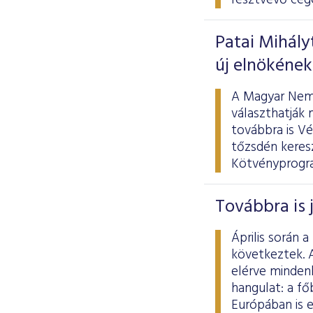
résztvevő cég
Patai Mihály
új elnökének
A Magyar Nemz
választhatják 
továbbra is V
tőzsdén keresz
Kötvényprogram
Továbbra is 
Április során
következtek. A
elérve minden
hangulat: a fő
Európában is 