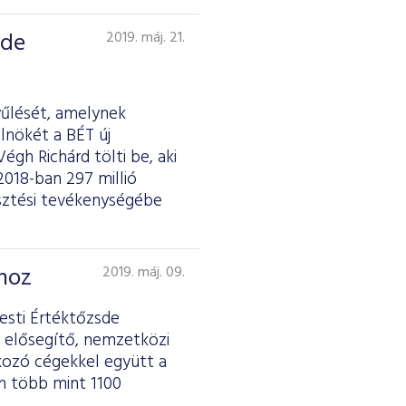
sde
2019. máj. 21.
űlését, amelynek
lnökét a BÉT új
égh Richárd tölti be, aki
2018-ban 297 millió
esztési tevékenységébe
mhoz
2019. máj. 09.
esti Értéktőzsde
 elősegítő, nemzetközi
akozó cégekkel együtt a
n több mint 1100