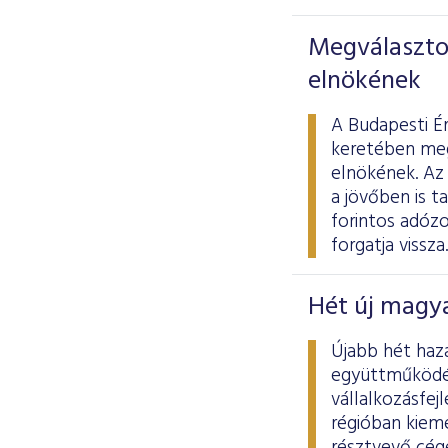
Megválasztot
elnökének
A Budapesti É
keretében meg
elnökének. Az 
a jövőben is t
forintos adóz
forgatja vissza.
Hét új magya
Újabb hét haz
együttműködés
vállalkozásfej
régióban kiem