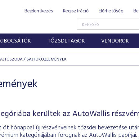
Bejelentkezés
Regisztráció
Elérhetőség
Be
KIBOCSÁTÓK
TŐZSDETAGOK
VENDOROK
SAJTÓSZOBA
SAJTÓKÖZLEMÉNYEK
lemények
góriába kerültek az AutoWallis részvén
 öt hónappal új részvényeinek tőzsdei bevezetése utá
émium kategóriájában forognak az AutoWallis papírjai. 