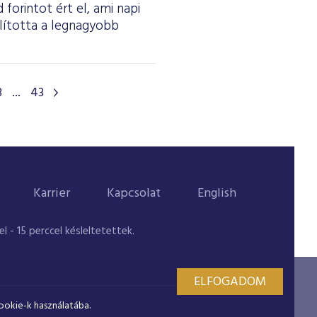
forintot ért el, ami napi
olította a legnagyobb
3
...
43
Karrier
Kapcsolat
English
 - 15 perccel késleltetettek.
ELFOGADOM
ookie-k használatába.