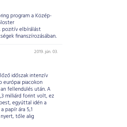
ring program a Közép-
loster
pozitív elbírálást
ségek finanszírozásában.
2019. jún. 03.
lőző időszak intenzív
b európai piacokon
an fellendülés után. A
milliárd forint volt, ez
pest, egyúttal idén a
a papír ára 5,1
yert, tőle alig