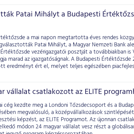
ták Patai Mihályt a Budapesti Értéktőz
rtéktőzsde a mai napon megtartotta éves rendes közgy
választották Patai Mihályt, a Magyar Nemzeti Bank ale
Értéktőzsde vezérigazgatói posztját a továbbiakban is V
agja marad az igazgatóságnak. A Budapesti Értéktőzsde 
ott eredményt ért el, melyet teljes egészében piacfejl
r vállalat csatlakozott az ELITE progra
ai cég kezdte meg a Londoni Tőzsdecsoport és a Budap
ében megvalósuló, a középvállalkozások szintlépését
lesztési képzést, az ELITE Programot. Az újonnan csatl
elkedő módon 24 magyar vállalat vesz részt a globálisa