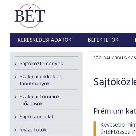
KERESKEDÉSI ADATOK
BEFEKTETŐK
FŐOLDAL
RÓLUNK
Sajtóközlemények
Szakmai cikkek és
Sajtóköz
tanulmányok
Szakmai fórumok,
előadások
Prémium kate
Sajtókapcsolat
Kevesebb mint
Imázs fotók
Értéktőzsde Pr