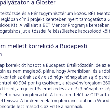
 pályázaton a Gloster
rtéktőzsde és a Pénzügyminisztérium közös, BÉT Mento
 régióban című projekt keretében nyert támogatást a G
iós Kft. A vállalat a BÉT Mentor Programja keretében, 
gatáshoz jut a tőzsdei felkészüléshez kapcsolódó költ
m mellett korrekció a Budapesti
n
p korrekciót hozott a Budapesti Értéktőzsdén, de az e
án ez nem meglepő, pláne, hogy Amerikában, és a főb
kkentek az árak az év első négy hónapjában zajló páratl
tról 40 904 pontig csökkent, a részvényforgalom 260,3 
iárd forint, ami jelentős emelkedés az előző hónaphoz ké
sebb havi forgalmi adat. A forgalom felét az OTP adta, 
ett vissza. A brókercégek forgalmi rangsorában a Wood n
ncorde lett második, az Erste a harmadik.