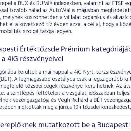
erepel a BUX és BUMIX indexekben, valamint az FTSE egy
ssal tovább halad az AutoWallis májusban meghirdetett
 melynek köszönhetően a vállalat organikus és akvizíc
et el a következő tíz évben azzal a céllal, hogy a közé
bilitási szolgáltatója legyen.
apesti Értéktőzsde Prémium kategóriájá
a 4iG részvényeivel
riába kerültek a mai nappal a 4iG Nyrt. törzsrészvénye
(BÉT). A legmagasabb osztályba csak a legszigorúbb kr
egfelelő tőzsdei cégek részvényei kerülhetnek. Az átso
 a szintlépés feltételeit a vizsgálati időszakban teljesí
 elnök-vezérigazgatója és Végh Richárd a BÉT vezérigazg
tében indították meg a június 19-i tőzsdei kereskedést.
szereplőknek mutatkozott be a Budapesti