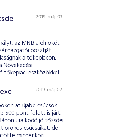
zsde
2019. máj. 03.
hályt, az MNB alelnökét
érigazgatói posztját
daságnak a tőkepiacon,
 a Növekedési
é tőkepiaci eszközökkel.
dexe
2019. máj. 02.
pokon át újabb csúcsok
 500 pont fölött is járt,
lágon uralkodó jó tőzsdei
tt örökös csúcsaikat, de
ntötte mindenkori