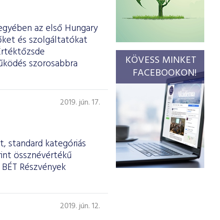
egyében az első Hungary
őket és szolgáltatókat
Értéktőzsde
KÖVESS MINKET
tműködés szorosabbra
FACEBOOKON!
2019. jún. 17.
, standard kategóriás
rint össznévértékű
a BÉT Részvények
2019. jún. 12.