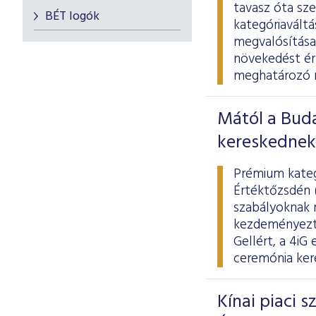
tavasz óta sz
BÉT logók
kategóriaváltá
megvalósítása,
növekedést érh
meghatározó mo
Mától a Bud
kereskednek 
Prémium kategó
Értéktőzsdén 
szabályoknak m
kezdeményezte,
Gellért, a 4iG
ceremónia kere
Kínai piaci 