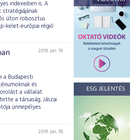
es indexeiben is. A
 stratégiájának
iós úton robosztus
p-kelet-európai régió
ban
2019. jún. 19.
i a Budapesti
itériumoknak és
ESG JELENTÉS
rolást a vállalat
tette a társaság. Jászai
atója ünnepélyes
2019. jún. 18.