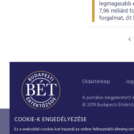
legmagasabb ér
7,96 milliárd 
forgalmat, őt 
Oldaltérkép
Jog
A portálon megjelenített 
© 2019 Budapesti Értéktő
COOKIE-K ENGEDÉLYEZÉSE
Ez a weboldal cookie-kat használ az online felhasználói élmény nö