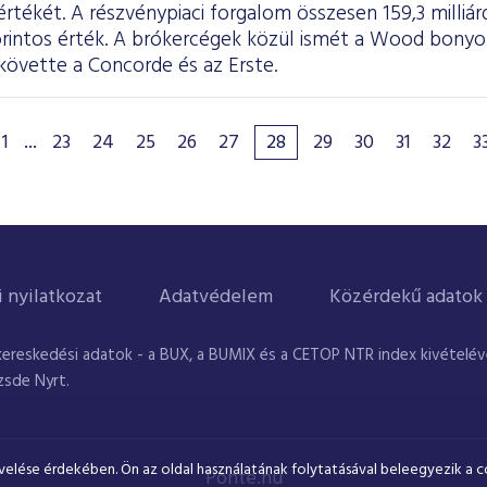
tékét. A részvénypiaci forgalom összesen 159,3 milliárd 
forintos érték. A brókercégek közül ismét a Wood bony
követte a Concorde és az Erste.
1
...
23
24
25
26
27
28
29
30
31
32
3
i nyilatkozat
Adatvédelem
Közérdekű adatok
kereskedési adatok - a BUX, a BUMIX és a CETOP NTR index kivételével
zsde Nyrt.
velése érdekében. Ön az oldal használatának folytatásával beleegyezik a c
Ponte.hu