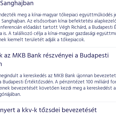
 Sanghajban
ndezték meg a kínai-magyar tőkepiaci együttműködés j
 Sanghajban. Az elsősorban kínai befektetési alapkezel
nferencián előadást tartott Végh Richárd, a Budapesti 
a is. A találkozó célja a kínai-magyar gazdasági együt
ek kiemelt területét adják a tőkepiacok.
k az MKB Bank részvényei a Budapesti
n
egindult a kereskedés az MKB Bank újonnan bevezetett
a Budapesti Értéktőzsdén. A pénzintézet 100 milliárd fo
einek bevezetését követően kezdi meg a kereskedést 
óriájában.
nyert a kkv-k tőzsdei bevezetését