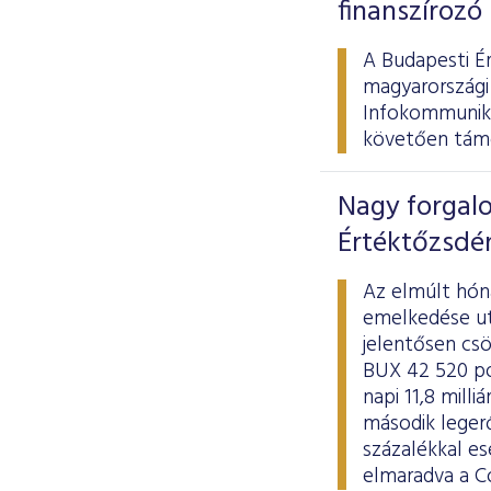
finanszírozó
A Budapesti É
magyarországi
Infokommunikác
követően támo
Nagy forgalo
Értéktőzsdé
Az elmúlt hóna
emelkedése ut
jelentősen csö
BUX 42 520 pon
napi 11,8 mill
második legerő
százalékkal es
elmaradva a Co