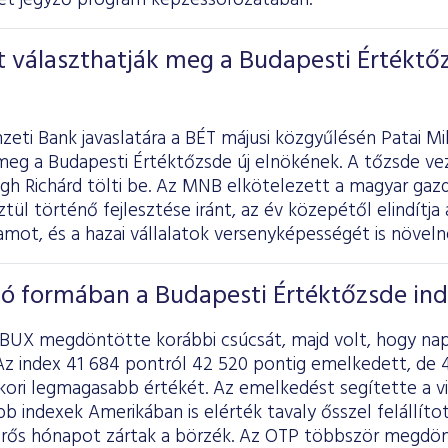
et jegyző program képzéssorozatában.
t választhatják meg a Budapesti Értéktő
eti Bank javaslatára a BÉT májusi közgyűlésén Patai Mi
meg a Budapesti Értéktőzsde új elnökének. A tőzsde vez
égh Richárd tölti be. Az MNB elkötelezett a magyar gaz
tül történő fejlesztése iránt, az év közepétől elindítja
ot, és a hazai vállalatok versenyképességét is növeln
jó formában a Budapesti Értéktőzsde in
 a BUX megdöntötte korábbi csúcsát, majd volt, hogy na
z index 41 684 pontról 42 520 pontig emelkedett, de 43
kori legmagasabb értékét. Az emelkedést segítette a vi
bb indexek Amerikában is elérték tavaly ősszel felállíto
erős hónapot zártak a börzék. Az OTP többször megdö