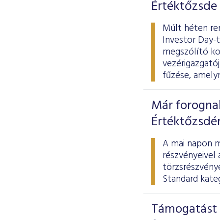
Értéktőzsde
Múlt héten re
Investor Day-t
megszólító ko
vezérigazgatój
fűzése, amelyn
Már forogna
Értéktőzsdé
A mai napon m
részvényeivel 
törzsrészvény
Standard kateg
Támogatást 