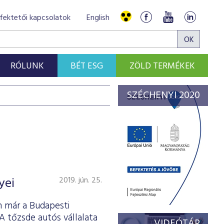
fektetői kapcsolatok
English
RÓLUNK
BÉT ESG
ZÖLD TERMÉKEK
SZÉCHENYI 2020
yei
2019. jún. 25.
n már a Budapesti
A tőzsde autós vállalata
VIDEÓTÁR