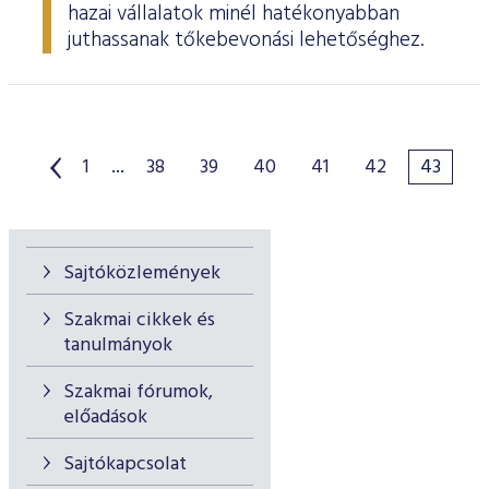
hazai vállalatok minél hatékonyabban
juthassanak tőkebevonási lehetőséghez.
1
...
38
39
40
41
42
43
Sajtóközlemények
Szakmai cikkek és
tanulmányok
Szakmai fórumok,
előadások
Sajtókapcsolat