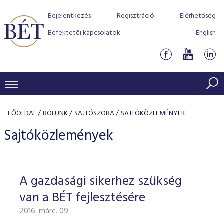
Bejelentkezés
Regisztráció
Elérhetőség
Befektetői kapcsolatok
English
KERESKEDÉSI ADATOK
FŐOLDAL
RÓLUNK
SAJTÓSZOBA
SAJTÓKÖZLEMÉNYEK
INDEXEK
BEFEKTETŐK
Sajtóközlemények
Részvényindexek
Piaci forgalom
Termékcsoportok
KIBOCSÁTÓK
Kötvényindexek
Kedvenc instrumentumok
Szabályozás
Indexek
Részvény és vállalati kötvény tőzsdei bevezetését támoga
A gazdasági sikerhez szükség
TŐZSDETAGOK
Jelzáloglevél indexek
program
Azonnali Piac
Alkalmazott díjstruktúra
BÉT szabályzatok
Részvény szekció
van a BÉT fejlesztésére
Tőzsdetagok, üzletkötők
VENDOROK
Vállalati kötvény indexek
Származékos piac
BÉT Xtend - Részvénypiac egyszerűen
Részvények
Elszámolás
Befektetővédelem
2016. márc. 09.
Hitelpapír szekció
Útmutató a taggá váláshoz