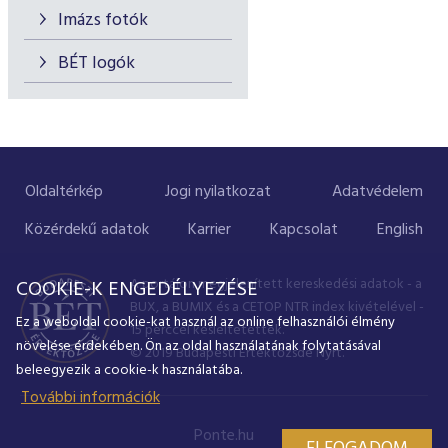
Imázs fotók
BÉT logók
Oldaltérkép
Jogi nyilatkozat
Adatvédelem
Közérdekű adatok
Karrier
Kapcsolat
English
A portálon megjelenített kereskedési adatok - a
COOKIE-K ENGEDÉLYEZÉSE
BUX, a BUMIX és a CETOP NTR index kivételével -
Ez a weboldal cookie-kat használ az online felhasználói élmény
15 perccel késleltetettek.
növelése érdekében. Ön az oldal használatának folytatásával
© 2019 Budapesti Értéktőzsde Nyrt.
beleegyezik a cookie-k használatába.
További információk
Ponte.hu