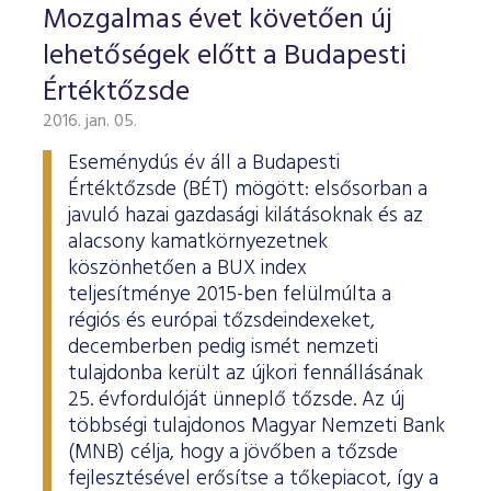
Mozgalmas évet követően új
lehetőségek előtt a Budapesti
Értéktőzsde
2016. jan. 05.
Eseménydús év áll a Budapesti
Értéktőzsde (BÉT) mögött: elsősorban a
javuló hazai gazdasági kilátásoknak és az
alacsony kamatkörnyezetnek
köszönhetően a BUX index
teljesítménye 2015-ben felülmúlta a
régiós és európai tőzsdeindexeket,
decemberben pedig ismét nemzeti
tulajdonba került az újkori fennállásának
25. évfordulóját ünneplő tőzsde. Az új
többségi tulajdonos Magyar Nemzeti Bank
(MNB) célja, hogy a jövőben a tőzsde
fejlesztésével erősítse a tőkepiacot, így a