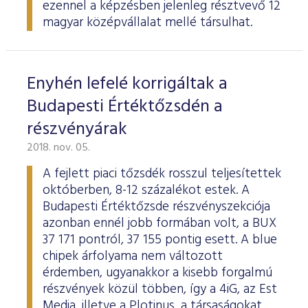
ezennel a képzésben jelenleg résztvevő 12
magyar középvállalat mellé társulhat.
Enyhén lefelé korrigáltak a
Budapesti Értéktőzsdén a
részvényárak
2018. nov. 05.
A fejlett piaci tőzsdék rosszul teljesítettek
októberben, 8-12 százalékot estek. A
Budapesti Értéktőzsde részvényszekciója
azonban ennél jobb formában volt, a BUX
37 171 pontról, 37 155 pontig esett. A blue
chipek árfolyama nem változott
érdemben, ugyanakkor a kisebb forgalmú
részvények közül többen, így a 4iG, az Est
Media, illetve a Plotinus, a társaságokat