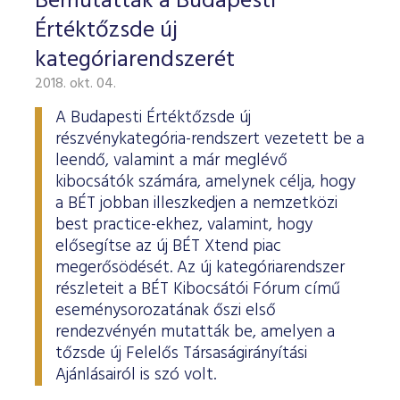
Bemutatták a Budapesti
Értéktőzsde új
kategóriarendszerét
2018. okt. 04.
A Budapesti Értéktőzsde új
részvénykategória-rendszert vezetett be a
leendő, valamint a már meglévő
kibocsátók számára, amelynek célja, hogy
a BÉT jobban illeszkedjen a nemzetközi
best practice-ekhez, valamint, hogy
elősegítse az új BÉT Xtend piac
megerősödését. Az új kategóriarendszer
részleteit a BÉT Kibocsátói Fórum című
eseménysorozatának őszi első
rendezvényén mutatták be, amelyen a
tőzsde új Felelős Társaságirányítási
Ajánlásairól is szó volt.