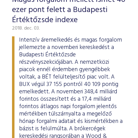
ESG Útmutató
ezer pont felett a Budapesti
Értéktőzsde indexe
2018. dec. 03.
Intenzív áremelkedés és magas forgalom
jellemezte a novemberi kereskedést a
Budapesti Értéktőzsde
részvényszekciójában. A nemzetközi
piacok ennél érdemben gyengébbek
voltak, a BÉT felülteljesítő piac volt. A
BUX végül 37 155 pontról 40 109 pontig
emelkedett. A novemberi 348,4 milliárd
forintos összesített és a 17,4 milliárd
forintos átlagos napi forgalom jelentős
mértékben túlszárnyalta a megelőző
hónap forgalmi adatait és kismértékben a
bázist is felülmúlta. A brókercégek
kereskedési rangsorában a Wood &