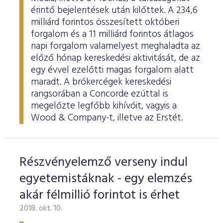
érintő bejelentések után kilőttek. A 234,6
milliárd forintos összesített októberi
forgalom és a 11 milliárd forintos átlagos
napi forgalom valamelyest meghaladta az
előző hónap kereskedési aktivitását, de az
egy évvel ezelőtti magas forgalom alatt
maradt. A brókercégek kereskedési
rangsorában a Concorde ezúttal is
megelőzte legfőbb kihívóit, vagyis a
Wood & Company-t, illetve az Erstét.
Részvényelemző verseny indul
egyetemistáknak - egy elemzés
akár félmillió forintot is érhet
2018. okt. 10.