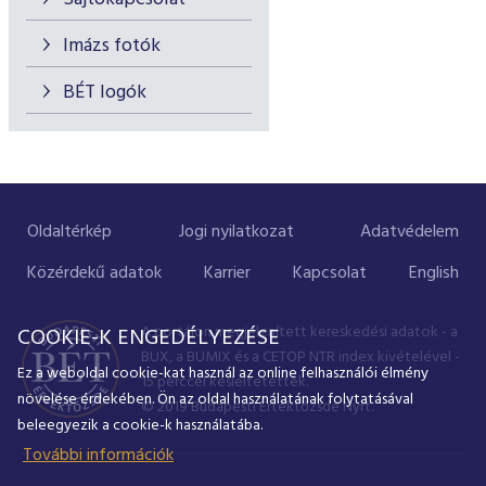
Imázs fotók
BÉT logók
Oldaltérkép
Jogi nyilatkozat
Adatvédelem
Közérdekű adatok
Karrier
Kapcsolat
English
A portálon megjelenített kereskedési adatok - a
COOKIE-K ENGEDÉLYEZÉSE
BUX, a BUMIX és a CETOP NTR index kivételével -
Ez a weboldal cookie-kat használ az online felhasználói élmény
15 perccel késleltetettek.
növelése érdekében. Ön az oldal használatának folytatásával
© 2019 Budapesti Értéktőzsde Nyrt.
beleegyezik a cookie-k használatába.
További információk