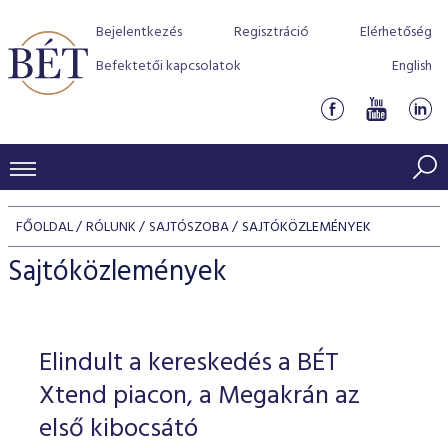
Bejelentkezés
Regisztráció
Elérhetőség
Befektetői kapcsolatok
English
KERESKEDÉSI ADATOK
FŐOLDAL
RÓLUNK
SAJTÓSZOBA
SAJTÓKÖZLEMÉNYEK
INDEXEK
BEFEKTETŐK
Sajtóközlemények
Részvényindexek
Piaci forgalom
Termékcsoportok
KIBOCSÁTÓK
Kötvényindexek
Kedvenc instrumentumok
Szabályozás
Indexek
Részvény és vállalati kötvény tőzsdei bevezetését támoga
Elindult a kereskedés a BÉT
TŐZSDETAGOK
Jelzáloglevél indexek
program
Azonnali Piac
Alkalmazott díjstruktúra
BÉT szabályzatok
Részvény szekció
Xtend piacon, a Megakrán az
Tőzsdetagok, üzletkötők
VENDOROK
Vállalati kötvény indexek
Származékos piac
BÉT Xtend - Részvénypiac egyszerűen
Részvények
első kibocsátó
Elszámolás
Befektetővédelem
Hitelpapír szekció
Útmutató a taggá váláshoz