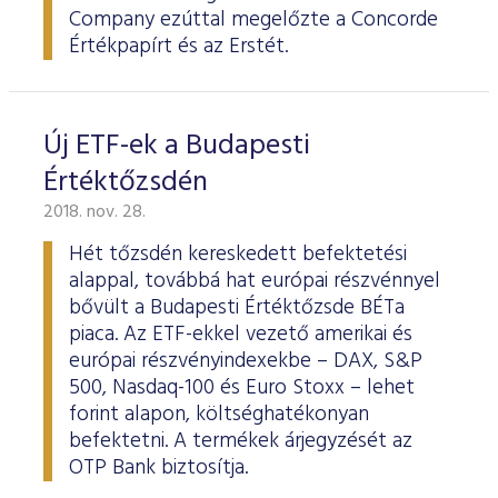
Company ezúttal megelőzte a Concorde
Értékpapírt és az Erstét.
Új ETF-ek a Budapesti
Értéktőzsdén
2018. nov. 28.
Hét tőzsdén kereskedett befektetési
alappal, továbbá hat európai részvénnyel
bővült a Budapesti Értéktőzsde BÉTa
piaca. Az ETF-ekkel vezető amerikai és
európai részvényindexekbe – DAX, S&P
500, Nasdaq-100 és Euro Stoxx – lehet
forint alapon, költséghatékonyan
befektetni. A termékek árjegyzését az
OTP Bank biztosítja.