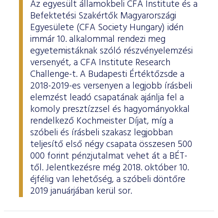
Az egyesült államokbeli CFA Institute és a
Befektetési Szakértők Magyarországi
Egyesülete (CFA Society Hungary) idén
immár 10. alkalommal rendezi meg
egyetemistáknak szóló részvényelemzési
versenyét, a CFA Institute Research
Challenge-t. A Budapesti Értéktőzsde a
2018-2019-es versenyen a legjobb írásbeli
elemzést leadó csapatának ajánlja fel a
komoly presztízzsel és hagyományokkal
rendelkező Kochmeister Díjat, míg a
szóbeli és írásbeli szakasz legjobban
teljesítő első négy csapata összesen 500
000 forint pénzjutalmat vehet át a BÉT-
től. Jelentkezésre még 2018. október 10.
éjfélig van lehetőség, a szóbeli döntőre
2019 januárjában kerül sor.