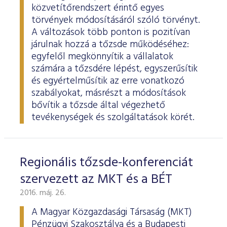
ESG Útmutató
közvetítőrendszert érintő egyes
törvények módosításáról szóló törvényt.
A változások több ponton is pozitívan
járulnak hozzá a tőzsde működéséhez:
egyfelől megkönnyítik a vállalatok
számára a tőzsdére lépést, egyszerűsítik
és egyértelműsítik az erre vonatkozó
szabályokat, másrészt a módosítások
bővítik a tőzsde által végezhető
tevékenységek és szolgáltatások körét.
Regionális tőzsde-konferenciát
szervezett az MKT és a BÉT
2016. máj. 26.
A Magyar Közgazdasági Társaság (MKT)
Pénzügyi Szakosztálya és a Budapesti