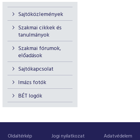
Sajtóközlemények
Szakmai cikkek és
tanulmányok
Szakmai fórumok,
előadások
Sajtókapcsolat
Imázs fotók
BÉT logók
Oldaltérkép
Jogi nyilatkozat
Adatvédelem