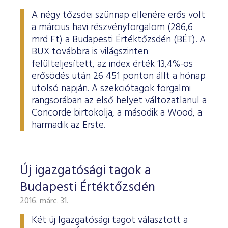
A négy tőzsdei szünnap ellenére erős volt
a március havi részvényforgalom (286,6
mrd Ft) a Budapesti Értéktőzsdén (BÉT). A
BUX továbbra is világszinten
felülteljesített, az index érték 13,4%-os
erősödés után 26 451 ponton állt a hónap
utolsó napján. A szekciótagok forgalmi
rangsorában az első helyet változatlanul a
Concorde birtokolja, a második a Wood, a
harmadik az Erste.
Új igazgatósági tagok a
Budapesti Értéktőzsdén
2016. márc. 31.
Két új Igazgatósági tagot választott a