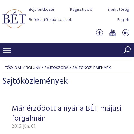
Bejelentkezés
Regisztráció
Elérhetőség
Befektetői kapcsolatok
English
KERESKEDÉSI ADATOK
FŐOLDAL
RÓLUNK
SAJTÓSZOBA
SAJTÓKÖZLEMÉNYEK
INDEXEK
BEFEKTETŐK
Sajtóközlemények
Részvényindexek
Piaci forgalom
Termékcsoportok
KIBOCSÁTÓK
Kötvényindexek
Kedvenc instrumentumok
Szabályozás
Indexek
Részvény és vállalati kötvény tőzsdei bevezetését támoga
Már érződött a nyár a BÉT májusi
TŐZSDETAGOK
Jelzáloglevél indexek
program
Azonnali Piac
Alkalmazott díjstruktúra
BÉT szabályzatok
Részvény szekció
forgalmán
Tőzsdetagok, üzletkötők
VENDOROK
Vállalati kötvény indexek
Származékos piac
BÉT Xtend - Részvénypiac egyszerűen
Részvények
Elszámolás
Befektetővédelem
2016. jún. 01.
Hitelpapír szekció
Útmutató a taggá váláshoz