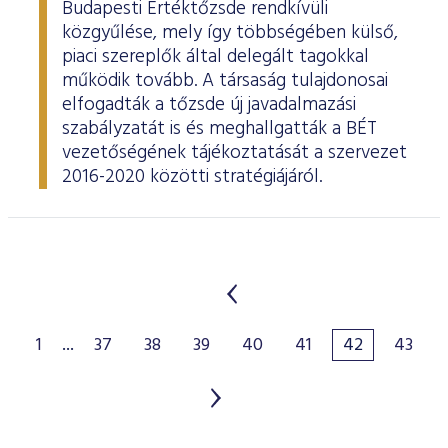
Budapesti Értéktőzsde rendkívüli
közgyűlése, mely így többségében külső,
piaci szereplők által delegált tagokkal
működik tovább. A társaság tulajdonosai
elfogadták a tőzsde új javadalmazási
szabályzatát is és meghallgatták a BÉT
vezetőségének tájékoztatását a szervezet
2016-2020 közötti stratégiájáról.
1
...
37
38
39
40
41
42
43