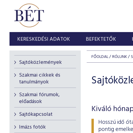
KERESKEDÉSI ADATOK
BEFEKTETŐK
FŐOLDAL
RÓLUNK
Sajtóközlemények
Szakmai cikkek és
Sajtóköz
tanulmányok
Szakmai fórumok,
előadások
Kiváló hónap
Sajtókapcsolat
Hosszú idő ót
Imázs fotók
pontig emelke