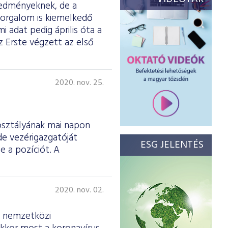
eredményeknek, de a
 forgalom is kiemelkedő
mi adat pedig április óta a
 Erste végzett az első
2020. nov. 25.
osztályának mai napon
de vezérigazgatóját
ESG JELENTÉS
e a pozíciót. A
2020. nov. 02.
a nemzetközi