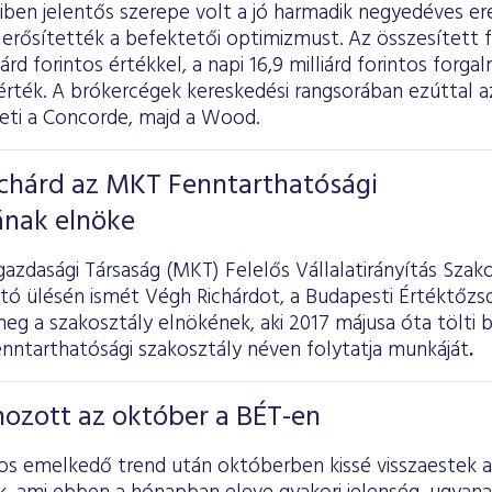
miben jelentős szerepe volt a jó harmadik negyedéves 
s erősítették a befektetői optimizmust. Az összesített
iárd forintos értékkel, a napi 16,9 milliárd forintos forgal
rték. A brókercégek kereskedési rangsorában ezúttal az
veti a Concorde, majd a Wood.
ichárd az MKT Fenntarthatósági
ának elnöke
azdasági Társaság (MKT) Felelős Vállalatirányítás Szak
jító ülésén ismét Végh Richárdot, a Budapesti Értéktőzs
eg a szakosztály elnökének, aki 2017 májusa óta tölti b
enntarthatósági szakosztály néven folytatja munkáját
.
hozott az október a BÉT-en
s emelkedő trend után októberben kissé visszaestek 