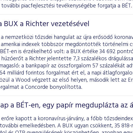
a további piacfejlesztési tevékenységébe forgatja a BÉT.
 BUX a Richter vezetésével
 nemzetközi tőzsdei hangulat az újra erősödő koronaví
b amerikai indexek többször megdöntötték történelmi cs
BÉT-en is érzékelhető volt: a BUX értéke 34 692 pontró
húzóerőt a Richter jelentette 7,3 százalékos dráguláss
magasló: a bankpapír az összforgalom 57 százalékát adt
4 milliárd forintos forgalmat ért el, a napi átlagforgalo
zül a Wood végzett az első helyen, második lett az Er
rgalmat a Concorde bonyolította.
ap a BÉT-en, egy papír megduplázta az á
a erőre kapott a koronavírus-járvány, a főbb tőzsdein
 további emelkedésben. A BUX ugyan csökkent, 35 818-r