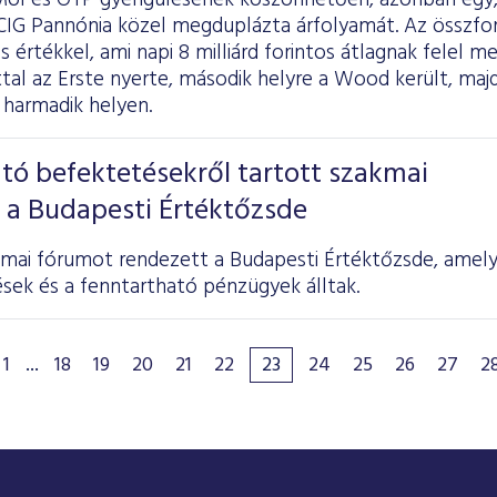
Mol és OTP gyengülésének köszönhetően, azonban egy,
 CIG Pannónia közel megduplázta árfolyamát. Az összfor
os értékkel, ami napi 8 milliárd forintos átlagnak felel 
tal az Erste nyerte, második helyre a Wood került, ma
 harmadik helyen.
tó befektetésekről tartott szakmai
 a Budapesti Értéktőzsde
kmai fórumot rendezett a Budapesti Értéktőzsde, amel
sek és a fenntartható pénzügyek álltak.
1
...
18
19
20
21
22
23
24
25
26
27
2