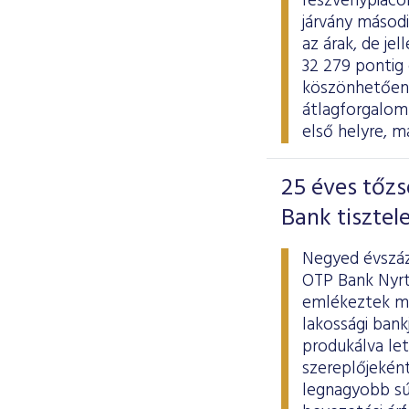
részvénypiaco
járvány másodi
az árak, de j
32 279 pontig 
köszönhetően a
átlagforgalom 
első helyre, m
25 éves tőzs
Bank tisztel
Negyed évszáz
OTP Bank Nyrt
emlékeztek me
lakossági bank
produkálva le
szereplőjekén
legnagyobb súl