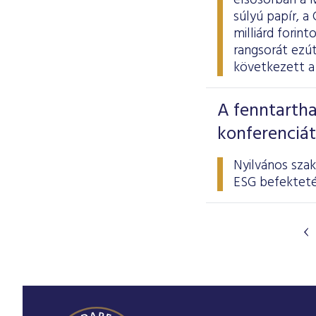
elsősorban a 
súlyú papír, a
milliárd forint
rangsorát ezút
következett a
A fenntartha
konferenciát
Nyilvános sza
ESG befekteté