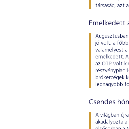
társaság, azt 
Emelkedett a
Augusztusban a
jó volt, a főb
valamelyest a 
emelkedett. A 
az OTP volt ki
részvénypiac 16
brókercégek kö
legnagyobb fo
Csendes hón
A világban újr
akadályozta a