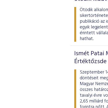
Ötödik alkalom
sikertörténete
publikáció az 
egyik legjelen
érintett válla
hathat.
Ismét Patai 
Értéktőzsde
Szeptember 14
döntéseit mege
Magyar Nemzet
összes határoz
tavalyi évre 
2,65 milliárd 
forintra nőtt.