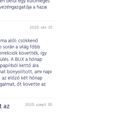
én belül egy különleges
-vezérigazgatója a hazai
2020. okt. 01.
áma alól: csökkenő
 során a világ főbb
orrekciók követték, így
gülés. A BUX a hónap
papírból kettő ára
mat bonyolított, ami napi
nt az előző két hónap
galmat, őt követte az
t az
2020. szept. 30.