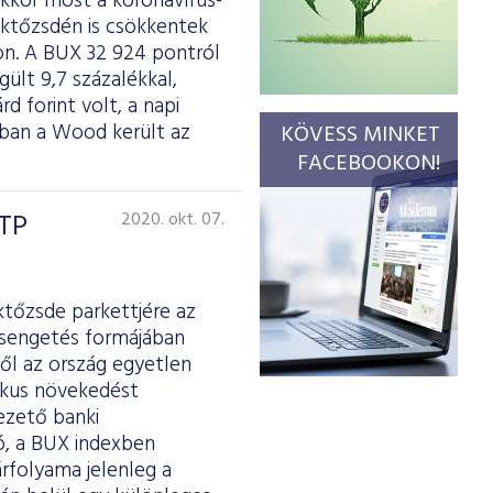
kkor most a koronavírus-
éktőzsdén is csökkentek
on. A BUX 32 924 pontról
ült 9,7 százalékkal,
d forint volt, a napi
rában a Wood került az
KÖVESS MINKET
FACEBOOKON!
OTP
2020. okt. 07.
ktőzsde parkettjére az
csengetés formájában
ől az ország egyetlen
mikus növekedést
ezető banki
ó, a BUX indexben
árfolyama jelenleg a