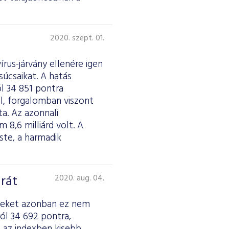
2020. szept. 01.
rus-járvány ellenére igen
úcsaikat. A hatás
l 34 851 pontra
al, forgalomban viszont
a. Az azonnali
m 8,6 milliárd volt. A
ste, a harmadik
rát
2020. aug. 04.
dexeket azonban ez nem
ól 34 692 pontra,