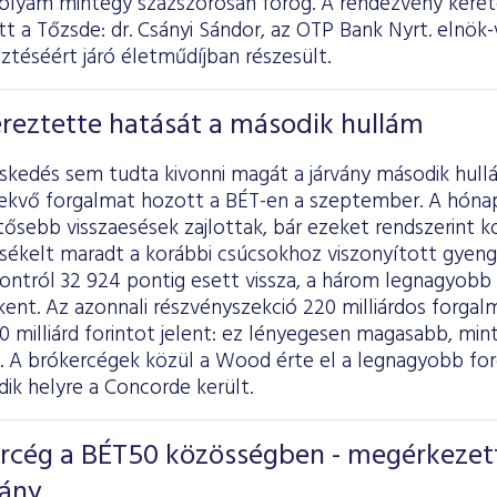
folyam mintegy százszorosán forog. A rendezvény keret
tott a Tőzsde: dr. Csányi Sándor, az OTP Bank Nyrt. elnök
sztéséért járó életműdíjban részesült.
éreztette hatását a második hullám
eskedés sem tudta kivonni magát a járvány második hull
vekvő forgalmat hozott a BÉT-en a szeptember. A hónap
entősebb visszaesések zajlottak, bár ezeket rendszerint k
sékelt maradt a korábbi csúcsokhoz viszonyított gyen
ontról 32 924 pontig esett vissza, a három legnagyobb 
ent. Az azonnali részvényszekció 220 milliárdos forgal
10 milliárd forintot jelent: ez lényegesen magasabb, mi
a. A brókercégek közül a Wood érte el a legnagyobb for
dik helyre a Concorde került.
ercég a BÉT50 közösségben - megérkezet
vány