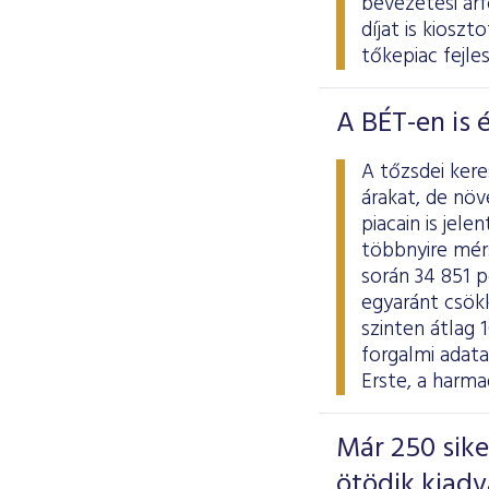
bevezetési ár
díjat is kiosz
tőkepiac fejle
A BÉT-en is 
A tőzsdei ker
árakat, de nö
piacain is jel
többnyire mér
során 34 851 p
egyaránt csökk
szinten átlag 
forgalmi adat
Erste, a harma
Már 250 sik
ötödik kiad