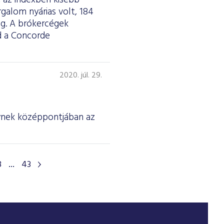
 az indexben kisebb
galom nyárias volt, 184
meg. A brókercégek
jd a Concorde
2020. júl. 29.
ynek középpontjában az
8
...
43