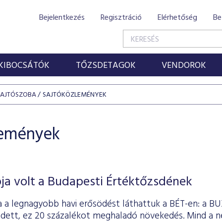
Bejelentkezés
Regisztráció
Elérhetőség
Be
KIBOCSÁTÓK
TŐZSDETAGOK
VENDOROK
SAJTÓSZOBA
SAJTÓKÖZLEMÉNYEK
lemények
ja volt a Budapesti Értéktőzsdének
a a legnagyobb havi erősödést láthattuk a BÉT-en: a BU
dett, ez 20 százalékot meghaladó növekedés. Mind a né