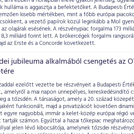
k, ami ebben a hónapban eleve gyakori jelenség, ugyana
k hulláma is aggasztja a befektetőket. A Budapesti Ért
ellemzően kisebb mértékben, mint a főbb európai piacok
csökkent, a vezető papírok közül leginkább a Mol gyeng
z olajárak esésének. A részvénypiac forgalma 173 milliár
8,3 milliárd forint lett. A brókercégek forgalmi rangso
ajd az Erste és a Concorde következett.
dei jubileuma alkalmából csengetés az 
etére
addal ezelőtt vezette be részvényeit a Budapesti Érté
., amelyről a mai napon ünnepélyes, kereskedésindító 
g a tőzsdén. A társaságot, amely a 20. század közepét
jaként funkcionált, majd a privatizációt követően dina
tt egyre nagyobbá, immár a kelet-közép európai régió v
t tartják számon. Egyúttal a hazai tőkepiac meghatároz
lyal jelen lévő kibocsátója, amelynek tőzsdei részvény