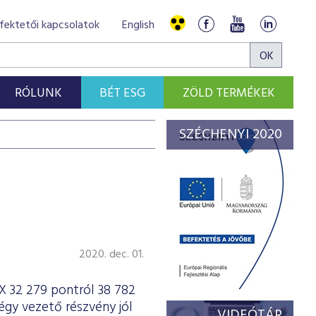
fektetői kapcsolatok
English
RÓLUNK
BÉT ESG
ZÖLD TERMÉKEK
SZÉCHENYI 2020
2020. dec. 01.
X 32 279 pontról 38 782
gy vezető részvény jól
VIDEÓTÁR