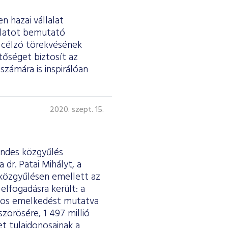
n hazai vállalat
lalatot bemutató
t célzó törekvésének
tőséget biztosít az
számára is inspirálóan
2020. szept. 15.
endes közgyűlés
dr. Patai Mihályt, a
közgyűlésen emellett az
elfogadásra került: a
ékos emelkedést mutatva
szörösére, 1 497 millió
et tulajdonosainak a