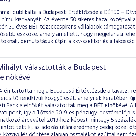
mal publikálta a Budapesti Értéktőzsde a BÉT50 – Ötve
 című kiadványát. Az évente 50 sikeres hazai középvál
idén 30 éves BÉT tőzsdeaspiráns vállalatok támogatásá
tősebb eszköze, amely amellett, hogy megjelenési lehe
latoknak, bemutatásuk útján a kkv-szektor és a lakosság 
Mihályt választották a Budapesti
 elnökévé
-én tartotta meg a Budapesti Értéktőzsde a tavaszi, r
rősítő rendkívüli közgyűlését, amelynek keretében újra 
i Bank alelnökét választották meg a BÉT elnökévé. A 
ati pont, így a Tőzsde 2019-es pénzügyi beszámolója is 
vonatkozó árbevétel 2018-hoz képest mintegy 5 százal
forintot tett ki, az adózás utáni eredmény pedig közel öt
 A közgyűlés döntése alapján osztalékot ezúttal sem fiz