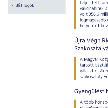
teljesített, a
BÉT logók
vakcinahírek i
volt 356,6 mill
legmagasabb é
helyen, őt kö
Újra Végh R
Szakosztály
A Magyar Közg
tartott tisztú
választották m
szakosztály F
Gyengülést 
A több hónapo