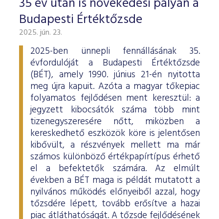
35 év után is növekedési pályán a
Budapesti Értéktőzsde
2025. jún. 23.
2025-ben ünnepli fennállásának 35.
évfordulóját a Budapesti Értéktőzsde
(BÉT), amely 1990. június 21-én nyitotta
meg újra kapuit. Azóta a magyar tőkepiac
folyamatos fejlődésen ment keresztül: a
jegyzett kibocsátók száma több mint
tizenegyszeresére nőtt, miközben a
kereskedhető eszközök köre is jelentősen
kibővült, a részvények mellett ma már
számos különböző értékpapírtípus érhető
el a befektetők számára. Az elmúlt
években a BÉT maga is példát mutatott a
nyilvános működés előnyeiből azzal, hogy
tőzsdére lépett, tovább erősítve a hazai
piac átláthatóságát. A tőzsde fejlődésének