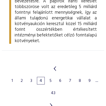
bevezetésre. A papírok iránti kereslet
többszöröse volt az eredetileg 5 milliárd
forintnyi felajánlott mennyiségnek, így az
állami tulajdonú energetikai vállalat a
kötvényaukción keresztül közel 15 milliárd
forint összértékben értékesített
intézményi befektetőket célzó forintalapú
kötvényeket.
1
2
3
4
5
6
7
8
9
...
43