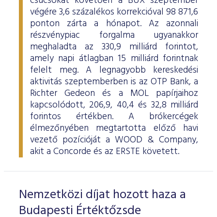
csúcsokat követően a BUX szeptember
ESG Útmutató
végére 3,6 százalékos korrekcióval 98 871,6
ponton zárta a hónapot. Az azonnali
részvénypiac forgalma ugyanakkor
meghaladta az 330,9 milliárd forintot,
amely napi átlagban 15 milliárd forintnak
felelt meg. A legnagyobb kereskedési
aktivitás szeptemberben is az OTP Bank, a
Richter Gedeon és a MOL papírjaihoz
kapcsolódott, 206,9, 40,4 és 32,8 milliárd
forintos értékben. A brókercégek
élmezőnyében megtartotta előző havi
vezető pozícióját a WOOD & Company,
akit a Concorde és az ERSTE követett.
Nemzetközi díjat hozott haza a
Budapesti Értéktőzsde