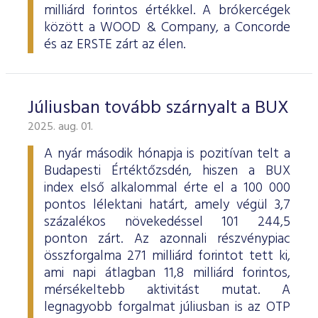
milliárd forintos értékkel. A brókercégek
között a WOOD & Company, a Concorde
és az ERSTE zárt az élen.
Júliusban tovább szárnyalt a BUX
2025. aug. 01.
A nyár második hónapja is pozitívan telt a
Budapesti Értéktőzsdén, hiszen a BUX
index első alkalommal érte el a 100 000
pontos lélektani határt, amely végül 3,7
százalékos növekedéssel 101 244,5
ponton zárt. Az azonnali részvénypiac
összforgalma 271 milliárd forintot tett ki,
ami napi átlagban 11,8 milliárd forintos,
mérsékeltebb aktivitást mutat. A
legnagyobb forgalmat júliusban is az OTP