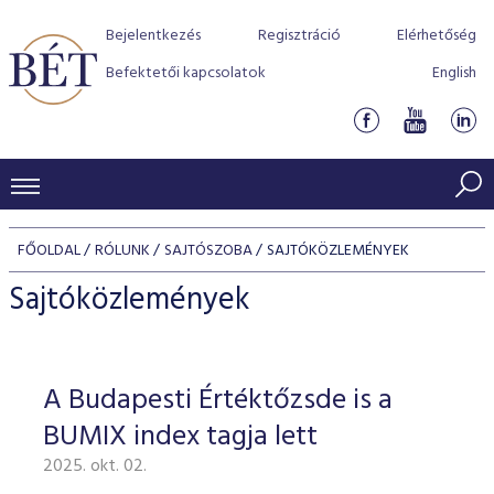
Bejelentkezés
Regisztráció
Elérhetőség
Befektetői kapcsolatok
English
KERESKEDÉSI ADATOK
FŐOLDAL
RÓLUNK
SAJTÓSZOBA
SAJTÓKÖZLEMÉNYEK
INDEXEK
BEFEKTETŐK
Sajtóközlemények
Részvényindexek
Piaci forgalom
Termékcsoportok
KIBOCSÁTÓK
Kötvényindexek
Kedvenc instrumentumok
Szabályozás
Indexek
Részvény és vállalati kötvény tőzsdei bevezetését támoga
A Budapesti Értéktőzsde is a
TŐZSDETAGOK
Jelzáloglevél indexek
program
Azonnali Piac
Alkalmazott díjstruktúra
BÉT szabályzatok
Részvény szekció
BUMIX index tagja lett
Tőzsdetagok, üzletkötők
VENDOROK
Vállalati kötvény indexek
Származékos piac
BÉT Xtend - Részvénypiac egyszerűen
Részvények
Elszámolás
Befektetővédelem
2025. okt. 02.
Hitelpapír szekció
Útmutató a taggá váláshoz