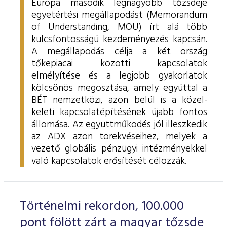
Európa második legnagyobb tőzsdéje
egyetértési megállapodást (Memorandum
of Understanding, MOU) írt alá több
kulcsfontosságú kezdeményezés kapcsán.
A megállapodás célja a két ország
tőkepiacai közötti kapcsolatok
elmélyítése és a legjobb gyakorlatok
kölcsönös megosztása, amely egyúttal a
BÉT nemzetközi, azon belül is a közel-
keleti kapcsolatépítésének újabb fontos
állomása. Az együttműködés jól illeszkedik
az ADX azon törekvéseihez, melyek a
vezető globális pénzügyi intézményekkel
való kapcsolatok erősítését célozzák.
Történelmi rekordon, 100.000
pont fölött zárt a magyar tőzsde