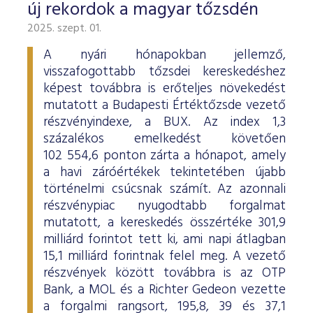
új rekordok a magyar tőzsdén
2025. szept. 01.
A nyári hónapokban jellemző,
visszafogottabb tőzsdei kereskedéshez
képest továbbra is erőteljes növekedést
mutatott a Budapesti Értéktőzsde vezető
részvényindexe, a BUX. Az index 1,3
százalékos emelkedést követően
102 554,6 ponton zárta a hónapot, amely
a havi záróértékek tekintetében újabb
történelmi csúcsnak számít. Az azonnali
részvénypiac nyugodtabb forgalmat
mutatott, a kereskedés összértéke 301,9
milliárd forintot tett ki, ami napi átlagban
15,1 milliárd forintnak felel meg. A vezető
részvények között továbbra is az OTP
Bank, a MOL és a Richter Gedeon vezette
a forgalmi rangsort, 195,8, 39 és 37,1