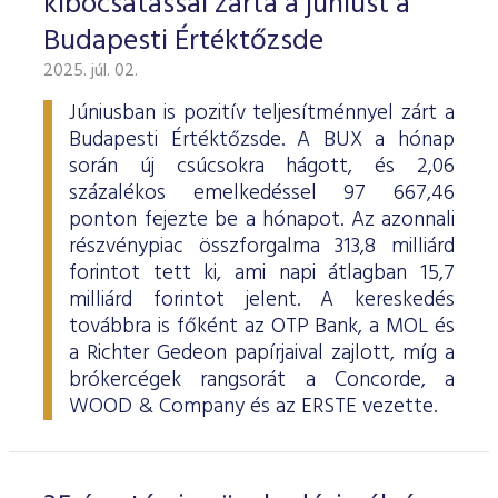
kibocsátással zárta a júniust a
Budapesti Értéktőzsde
2025. júl. 02.
Júniusban is pozitív teljesítménnyel zárt a
Budapesti Értéktőzsde. A BUX a hónap
során új csúcsokra hágott, és 2,06
százalékos emelkedéssel 97 667,46
ponton fejezte be a hónapot. Az azonnali
részvénypiac összforgalma 313,8 milliárd
forintot tett ki, ami napi átlagban 15,7
milliárd forintot jelent. A kereskedés
továbbra is főként az OTP Bank, a MOL és
a Richter Gedeon papírjaival zajlott, míg a
brókercégek rangsorát a Concorde, a
WOOD & Company és az ERSTE vezette.