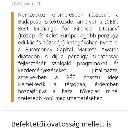
2025. szept. 11.
Nemzetközi elismerésben részesült a
Budapesti Értéktőzsde, amelyet a „CEE’s
Best Exchange for Financial Literacy”
(Közép- és Kelet-Európa legjobb pénzügyi
edukációs tőzsdéje) kategóriában nyert el
a Euromoney Capital Markets Awards
díjátadón. A díj a pénzügyi tudatosság
fejlesztését szolgáló programokat és
kezdeményezéseket jutalmazza,
amelyekben a BÉT hosszú ideje
kiemelkedik a régióban, érdemben
hozzájárulva a hazai tőkepiac minél
szélesebb körű megismertetéséhez.
Befektetői óvatosság mellett is