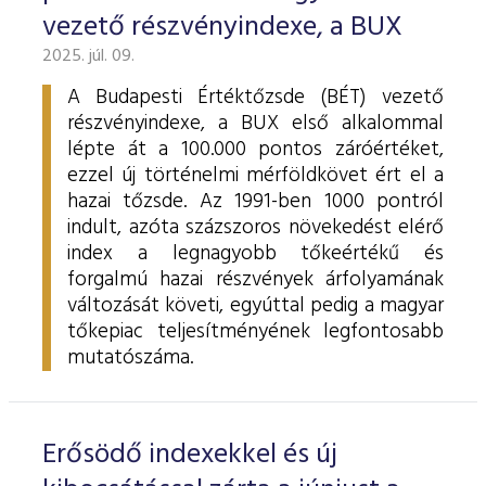
vezető részvényindexe, a BUX
2025. júl. 09.
A Budapesti Értéktőzsde (BÉT) vezető
részvényindexe, a BUX első alkalommal
lépte át a 100.000 pontos záróértéket,
ezzel új történelmi mérföldkövet ért el a
hazai tőzsde. Az 1991-ben 1000 pontról
indult, azóta százszoros növekedést elérő
index a legnagyobb tőkeértékű és
forgalmú hazai részvények árfolyamának
változását követi, egyúttal pedig a magyar
tőkepiac teljesítményének legfontosabb
mutatószáma.
Erősödő indexekkel és új