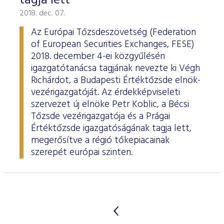
tagja lett
2018. dec. 07.
Az Európai Tőzsdeszövetség (Federation
of European Securities Exchanges, FESE)
2018. december 4-ei közgyűlésén
igazgatótanácsa tagjának nevezte ki Végh
Richárdot, a Budapesti Értéktőzsde elnök-
vezérigazgatóját. Az érdekképviseleti
szervezet új elnöke Petr Koblic, a Bécsi
Tőzsde vezérigazgatója és a Prágai
Értéktőzsde igazgatóságának tagja lett,
megerősítve a régió tőkepiacainak
szerepét európai szinten.