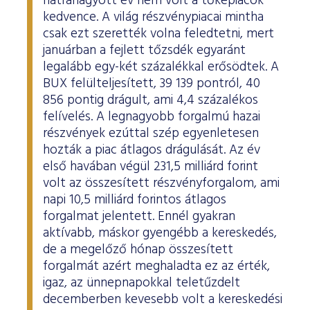
hátrahagyott év nem volt a tőkepiacok
ESG Útmutató
kedvence. A világ részvénypiacai mintha
csak ezt szerették volna feledtetni, mert
januárban a fejlett tőzsdék egyaránt
legalább egy-két százalékkal erősödtek. A
BUX felülteljesített, 39 139 pontról, 40
856 pontig drágult, ami 4,4 százalékos
felívelés. A legnagyobb forgalmú hazai
részvények ezúttal szép egyenletesen
hozták a piac átlagos drágulását. Az év
első havában végül 231,5 milliárd forint
volt az összesített részvényforgalom, ami
napi 10,5 milliárd forintos átlagos
forgalmat jelentett. Ennél gyakran
aktívabb, máskor gyengébb a kereskedés,
de a megelőző hónap összesített
forgalmát azért meghaladta ez az érték,
igaz, az ünnepnapokkal teletűzdelt
decemberben kevesebb volt a kereskedési