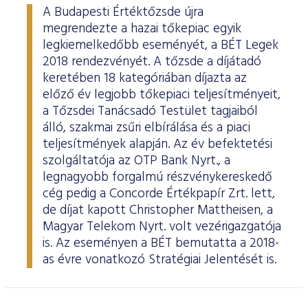
A Budapesti Értéktőzsde újra
megrendezte a hazai tőkepiac egyik
legkiemelkedőbb eseményét, a BÉT Legek
2018 rendezvényét. A tőzsde a díjátadó
keretében 18 kategóriában díjazta az
előző év legjobb tőkepiaci teljesítményeit,
a Tőzsdei Tanácsadó Testület tagjaiból
álló, szakmai zsűri elbírálása és a piaci
teljesítmények alapján. Az év befektetési
szolgáltatója az OTP Bank Nyrt., a
legnagyobb forgalmú részvénykereskedő
cég pedig a Concorde Értékpapír Zrt. lett,
de díjat kapott Christopher Mattheisen, a
Magyar Telekom Nyrt. volt vezérigazgatója
is. Az eseményen a BÉT bemutatta a 2018-
as évre vonatkozó Stratégiai Jelentését is.