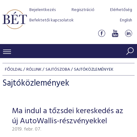
Bejelentkezés
Regisztráció
Elérhetőség
Befektetői kapcsolatok
English
KERESKEDÉSI ADATOK
FŐOLDAL
RÓLUNK
SAJTÓSZOBA
SAJTÓKÖZLEMÉNYEK
INDEXEK
BEFEKTETŐK
Sajtóközlemények
Részvényindexek
Piaci forgalom
Termékcsoportok
KIBOCSÁTÓK
Kötvényindexek
Kedvenc instrumentumok
Szabályozás
Indexek
Részvény és vállalati kötvény tőzsdei bevezetését támoga
Ma indul a tőzsdei kereskedés az
TŐZSDETAGOK
Jelzáloglevél indexek
program
Azonnali Piac
Alkalmazott díjstruktúra
BÉT szabályzatok
Részvény szekció
új AutoWallis-részvényekkel
Tőzsdetagok, üzletkötők
VENDOROK
Vállalati kötvény indexek
Származékos piac
BÉT Xtend - Részvénypiac egyszerűen
Részvények
Elszámolás
Befektetővédelem
2019. febr. 07.
Hitelpapír szekció
Útmutató a taggá váláshoz