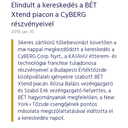
Elindult a kereskedés a BÉT
Xtend piacon a CyBERG
részvényeivel
2019. jan. 10.
Sikeres zártkörű tőkebevonást követően a
mai nappal megkezdődött a kereskedés a
CyBERG Corp. Nyrt., a KAJAHU étterem- és
technológiai franchise tulajdonosa
részvényeivel a Budapesti Értéktőzsde
középvállalati igényekre szabott BÉT
Xtend piacán. Rózsa Balázs vezérigazgató
és Szabó Erik vezérigazgató-helyettes, a
BÉT hagyományainak megfelelően, a New
York-i Tőzsde csengőjének pontos
másolata megszólaltatásával indította el
a kereskedési napot.