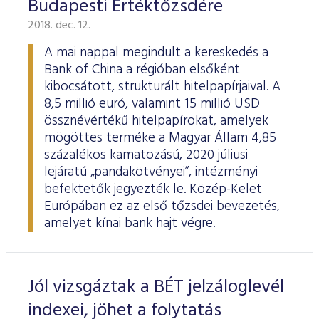
Budapesti Értéktőzsdére
2018. dec. 12.
A mai nappal megindult a kereskedés a
Bank of China a régióban elsőként
kibocsátott, strukturált hitelpapírjaival. A
8,5 millió euró, valamint 15 millió USD
össznévértékű hitelpapírokat, amelyek
mögöttes terméke a Magyar Állam 4,85
százalékos kamatozású, 2020 júliusi
lejáratú „pandakötvényei”, intézményi
befektetők jegyezték le. Közép-Kelet
Európában ez az első tőzsdei bevezetés,
amelyet kínai bank hajt végre.
Jól vizsgáztak a BÉT jelzáloglevél
indexei, jöhet a folytatás