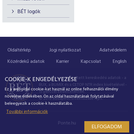
BÉT logók
Oldaltérkép
Jogi nyilatkozat
Adatvédelem
Közérdekű adatok
Karrier
Kapcsolat
English
A portálon megjelenített kereskedési adatok - a
COOKIE-K ENGEDÉLYEZÉSE
BUX, a BUMIX és a CETOP NTR index kivételével -
Ez a weboldal cookie-kat használ az online felhasználói élmény
15 perccel késleltetettek.
növelése érdekében. Ön az oldal használatának folytatásával
© 2019 Budapesti Értéktőzsde Nyrt.
beleegyezik a cookie-k használatába.
További információk
Ponte.hu
ELFOGADOM