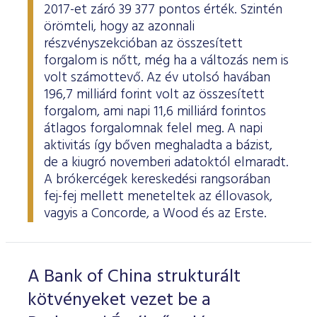
2017-et záró 39 377 pontos érték. Szintén
örömteli, hogy az azonnali
részvényszekcióban az összesített
forgalom is nőtt, még ha a változás nem is
volt számottevő. Az év utolsó havában
196,7 milliárd forint volt az összesített
forgalom, ami napi 11,6 milliárd forintos
átlagos forgalomnak felel meg. A napi
aktivitás így bőven meghaladta a bázist,
de a kiugró novemberi adatoktól elmaradt.
A brókercégek kereskedési rangsorában
fej-fej mellett meneteltek az éllovasok,
vagyis a Concorde, a Wood és az Erste.
A Bank of China strukturált
kötvényeket vezet be a