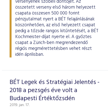
versenyének szóbeli döntőjét. Az
összetett verseny első három helyezett
csapata összesen 500 000 forint
pénzjutalmat nyert a BÉT felajánlásának
köszönhetően, az első helyezett csapat
pedig a tőzsde rangos kitűntetését, a BÉT
Kochmeister-díjat nyerte el. A győztes
csapat a Zürich-ben megrendezendő
régiós megmérettetésben vehet részt
idén áprilisban.
BÉT Legek és Stratégiai Jelentés -
2018 a pezsgés éve volt a
Budapesti Értéktőzsdén
2019. jan. 17.