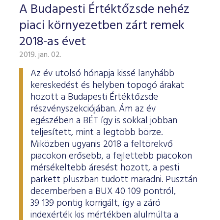
A Budapesti Értéktőzsde nehéz
piaci környezetben zárt remek
2018-as évet
2019. jan. 02.
Az év utolsó hónapja kissé lanyhább
kereskedést és helyben topogó árakat
hozott a Budapesti Értéktőzsde
részvényszekciójában. Ám az év
egészében a BÉT így is sokkal jobban
teljesített, mint a legtöbb börze.
Miközben ugyanis 2018 a feltörekvő
piacokon erősebb, a fejlettebb piacokon
mérsékeltebb áresést hozott, a pesti
parkett pluszban tudott maradni. Pusztán
decemberben a BUX 40 109 pontról,
39 139 pontig korrigált, így a záró
indexérték kis mértékben alulmúlta a