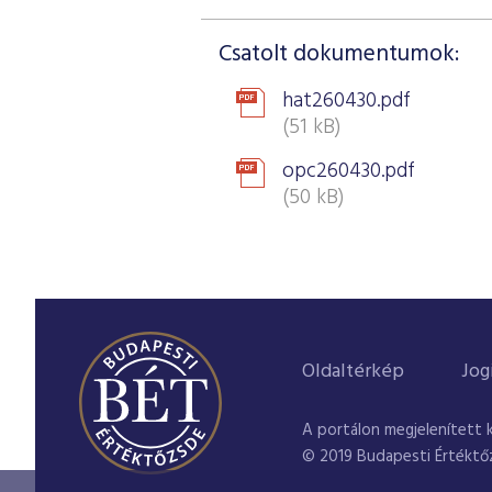
Csatolt dokumentumok:
hat260430.pdf
(51 kB)
opc260430.pdf
(50 kB)
Oldaltérkép
Jog
A portálon megjelenített 
© 2019 Budapesti Értéktő