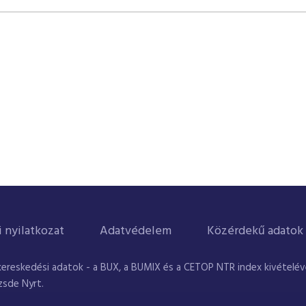
i nyilatkozat
Adatvédelem
Közérdekű adatok
kereskedési adatok - a BUX, a BUMIX és a CETOP NTR index kivételével
zsde Nyrt.