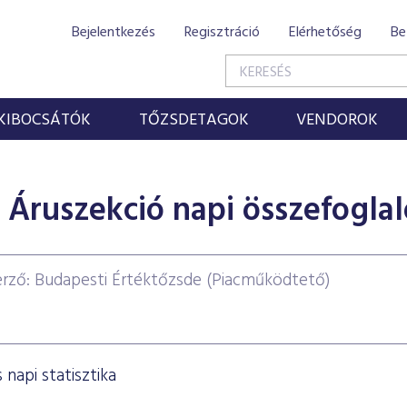
Bejelentkezés
Regisztráció
Elérhetőség
Be
KIBOCSÁTÓK
TŐZSDETAGOK
VENDOROK
Áruszekció napi összefoglal
rző: Budapesti Értéktőzsde (Piacműködtető)
napi statisztika