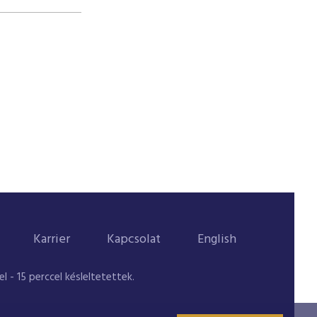
Karrier
Kapcsolat
English
 - 15 perccel késleltetettek.