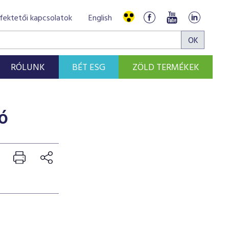
fektetői kapcsolatok
English
RÓLUNK
BÉT ESG
ZÖLD TERMÉKEK
ó