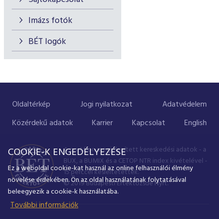
Imázs fotók
BÉT logók
Oldaltérkép
Jogi nyilatkozat
Adatvédelem
Közérdekű adatok
Karrier
Kapcsolat
English
A portálon megjelenített kereskedési adatok - a
COOKIE-K ENGEDÉLYEZÉSE
BUX, a BUMIX és a CETOP NTR index kivételével -
Ez a weboldal cookie-kat használ az online felhasználói élmény
15 perccel késleltetettek.
növelése érdekében. Ön az oldal használatának folytatásával
© 2019 Budapesti Értéktőzsde Nyrt.
beleegyezik a cookie-k használatába.
További információk