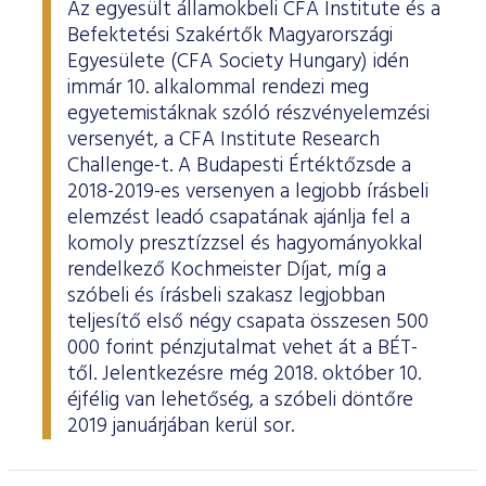
Az egyesült államokbeli CFA Institute és a
Befektetési Szakértők Magyarországi
Egyesülete (CFA Society Hungary) idén
immár 10. alkalommal rendezi meg
egyetemistáknak szóló részvényelemzési
versenyét, a CFA Institute Research
Challenge-t. A Budapesti Értéktőzsde a
2018-2019-es versenyen a legjobb írásbeli
elemzést leadó csapatának ajánlja fel a
komoly presztízzsel és hagyományokkal
rendelkező Kochmeister Díjat, míg a
szóbeli és írásbeli szakasz legjobban
teljesítő első négy csapata összesen 500
000 forint pénzjutalmat vehet át a BÉT-
től. Jelentkezésre még 2018. október 10.
éjfélig van lehetőség, a szóbeli döntőre
2019 januárjában kerül sor.