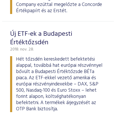
Company ezúttal megelőzte a Concorde
Értékpapírt és az Erstét.
Új ETF-ek a Budapesti
Értéktőzsdén
2018. nov. 28.
Hét tőzsdén kereskedett befektetési
alappal, továbbá hat európai részvénnyel
bővült a Budapesti Értéktőzsde BÉTa
piaca. Az ETF-ekkel vezető amerikai és
európai részvényindexekbe – DAX, S&P
500, Nasdaq-100 és Euro Stoxx – lehet
forint alapon, költséghatékonyan
befektetni. A termékek árjegyzését az
OTP Bank biztosítja.