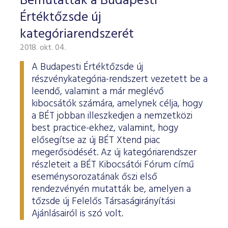
Bemutatták a Budapesti
Értéktőzsde új
kategóriarendszerét
2018. okt. 04.
A Budapesti Értéktőzsde új
részvénykategória-rendszert vezetett be a
leendő, valamint a már meglévő
kibocsátók számára, amelynek célja, hogy
a BÉT jobban illeszkedjen a nemzetközi
best practice-ekhez, valamint, hogy
elősegítse az új BÉT Xtend piac
megerősödését. Az új kategóriarendszer
részleteit a BÉT Kibocsátói Fórum című
eseménysorozatának őszi első
rendezvényén mutatták be, amelyen a
tőzsde új Felelős Társaságirányítási
Ajánlásairól is szó volt.