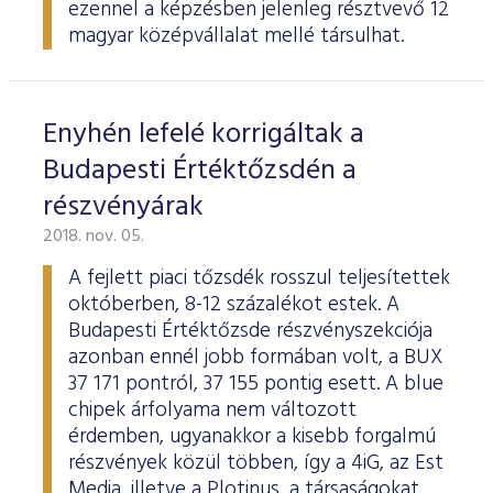
ezennel a képzésben jelenleg résztvevő 12
magyar középvállalat mellé társulhat.
Enyhén lefelé korrigáltak a
Budapesti Értéktőzsdén a
részvényárak
2018. nov. 05.
A fejlett piaci tőzsdék rosszul teljesítettek
októberben, 8-12 százalékot estek. A
Budapesti Értéktőzsde részvényszekciója
azonban ennél jobb formában volt, a BUX
37 171 pontról, 37 155 pontig esett. A blue
chipek árfolyama nem változott
érdemben, ugyanakkor a kisebb forgalmú
részvények közül többen, így a 4iG, az Est
Media, illetve a Plotinus, a társaságokat