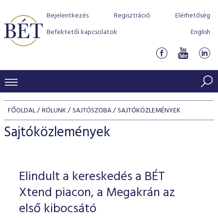
Bejelentkezés
Regisztráció
Elérhetőség
Befektetői kapcsolatok
English
KERESKEDÉSI ADATOK
FŐOLDAL
RÓLUNK
SAJTÓSZOBA
SAJTÓKÖZLEMÉNYEK
INDEXEK
BEFEKTETŐK
Sajtóközlemények
Részvényindexek
Piaci forgalom
Termékcsoportok
KIBOCSÁTÓK
Kötvényindexek
Kedvenc instrumentumok
Szabályozás
Indexek
Részvény és vállalati kötvény tőzsdei bevezetését támoga
Elindult a kereskedés a BÉT
TŐZSDETAGOK
Jelzáloglevél indexek
program
Azonnali Piac
Alkalmazott díjstruktúra
BÉT szabályzatok
Részvény szekció
Xtend piacon, a Megakrán az
Tőzsdetagok, üzletkötők
VENDOROK
Vállalati kötvény indexek
Származékos piac
BÉT Xtend - Részvénypiac egyszerűen
Részvények
első kibocsátó
Elszámolás
Befektetővédelem
Hitelpapír szekció
Útmutató a taggá váláshoz