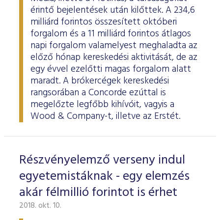
érintő bejelentések után kilőttek. A 234,6
milliárd forintos összesített októberi
forgalom és a 11 milliárd forintos átlagos
napi forgalom valamelyest meghaladta az
előző hónap kereskedési aktivitását, de az
egy évvel ezelőtti magas forgalom alatt
maradt. A brókercégek kereskedési
rangsorában a Concorde ezúttal is
megelőzte legfőbb kihívóit, vagyis a
Wood & Company-t, illetve az Erstét.
Részvényelemző verseny indul
egyetemistáknak - egy elemzés
akár félmillió forintot is érhet
2018. okt. 10.