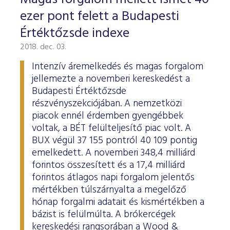
ESG Útmutató
ezer pont felett a Budapesti
Értéktőzsde indexe
2018. dec. 03.
Intenzív áremelkedés és magas forgalom
jellemezte a novemberi kereskedést a
Budapesti Értéktőzsde
részvényszekciójában. A nemzetközi
piacok ennél érdemben gyengébbek
voltak, a BÉT felülteljesítő piac volt. A
BUX végül 37 155 pontról 40 109 pontig
emelkedett. A novemberi 348,4 milliárd
forintos összesített és a 17,4 milliárd
forintos átlagos napi forgalom jelentős
mértékben túlszárnyalta a megelőző
hónap forgalmi adatait és kismértékben a
bázist is felülmúlta. A brókercégek
kereskedési rangsorában a Wood &