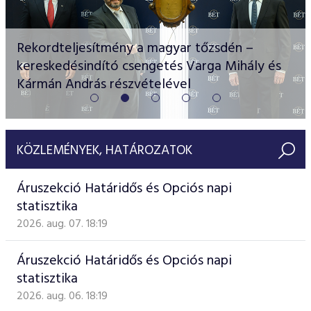
Rekordteljesítmény a magyar tőzsdén –
Részvény és vállalati kötvény tőzsdei
kereskedésindító csengetés Varga Mihály és
Kripto-, árupiaci és szektor ETF-ek érkeznek a
bevezetését támogató program
Videótár
Kármán András részvételével
Folytatódik a BÉT Részvényfutam!
BÉTa Piacra
KÖZLEMÉNYEK, HATÁROZATOK
Áruszekció Határidős és Opciós napi
statisztika
2026. aug. 07. 18:19
Áruszekció Határidős és Opciós napi
statisztika
2026. aug. 06. 18:19