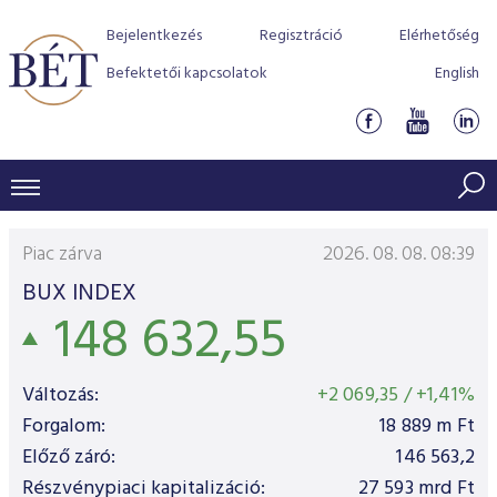
Bejelentkezés
Regisztráció
Elérhetőség
Befektetői kapcsolatok
English
KERESKEDÉSI ADATOK
Piac zárva
2026. 08. 08. 08:39
INDEXEK
BEFEKTETŐK
BUX INDEX
148 632,55
Részvényindexek
Piaci forgalom
Termékcsoportok
KIBOCSÁTÓK
Kötvényindexek
Kedvenc instrumentumok
Szabályozás
Indexek
Részvény és vállalati kötvény tőzsdei bevezetését támoga
Változás:
+2 069,35
/
+1,41%
TŐZSDETAGOK
Jelzáloglevél indexek
program
Azonnali Piac
Alkalmazott díjstruktúra
BÉT szabályzatok
Részvény szekció
Forgalom:
18 889
m Ft
Tőzsdetagok, üzletkötők
Előző záró:
146 563,2
VENDOROK
Vállalati kötvény indexek
Származékos piac
BÉT Xtend - Részvénypiac egyszerűen
Részvények
Elszámolás
Befektetővédelem
Hitelpapír szekció
Részvénypiaci kapitalizáció:
27 593
mrd Ft
Útmutató a taggá váláshoz