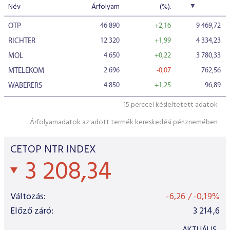
ESG Útmutató
Név
Árfolyam
(%).
46 890
+2,16
9 469,72
OTP
12 320
+1,99
4 334,23
RICHTER
4 650
+0,22
3 780,33
MOL
2 696
-0,07
762,56
MTELEKOM
4 850
+1,25
96,89
WABERERS
15 perccel késleltetett adatok
Árfolyamadatok az adott termék kereskedési pénznemében
CETOP NTR INDEX
3 208,34
Változás:
-6,26
/
-0,19%
Előző záró:
3 214,6