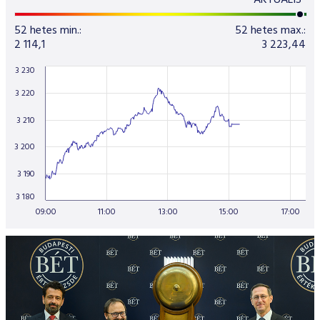
AKTUÁLIS
52 hetes min.:
52 hetes max.:
2 114,1
3 223,44
3 230
3 220
3 210
3 200
3 190
3 180
09:00
11:00
13:00
15:00
17:00