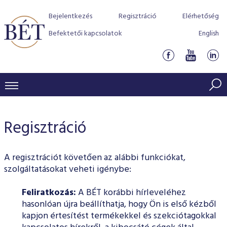
Bejelentkezés
Regisztráció
Elérhetőség
Befektetői kapcsolatok
English
KERESKEDÉSI ADATOK
Regisztráció
INDEXEK
BEFEKTETŐK
Részvényindexek
Piaci forgalom
Termékcsoportok
KIBOCSÁTÓK
A regisztrációt követően az alábbi funkciókat,
Kötvényindexek
Kedvenc instrumentumok
szolgáltatásokat veheti igénybe:
Szabályozás
Indexek
Részvény és vállalati kötvény tőzsdei bevezetését támoga
TŐZSDETAGOK
Jelzáloglevél indexek
program
Azonnali Piac
Feliratkozás:
A BÉT korábbi hírleveléhez
Alkalmazott díjstruktúra
BÉT szabályzatok
Részvény szekció
hasonlóan újra beállíthatja, hogy Ön is első kézből
Tőzsdetagok, üzletkötők
VENDOROK
Vállalati kötvény indexek
Származékos piac
BÉT Xtend - Részvénypiac egyszerűen
Részvények
Elszámolás
Befektetővédelem
Hitelpapír szekció
kapjon értesítést termékekkel és szekciótagokkal
Útmutató a taggá váláshoz