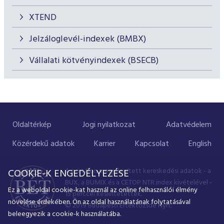
XTEND
Jelzáloglevél-indexek (BMBX)
Vállalati kötvényindexek (BSECB)
Oldaltérkép
Jogi nyilatkozat
Adatvédelem
Közérdekű adatok
Karrier
Kapcsolat
English
A portálon megjelenített kereskedési adatok - a
COOKIE-K ENGEDÉLYEZÉSE
BUX, a BUMIX és a CETOP NTR index kivételével -
Ez a weboldal cookie-kat használ az online felhasználói élmény
15 perccel késleltetettek.
növelése érdekében. Ön az oldal használatának folytatásával
© 2019 Budapesti Értéktőzsde Nyrt.
beleegyezik a cookie-k használatába.