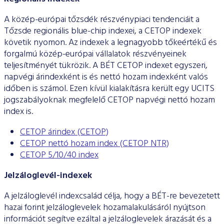
ESG Útmutató
A közép-európai tőzsdék részvénypiaci tendenciáit a
Tőzsde regionális blue-chip indexei, a CETOP indexek
követik nyomon. Az indexek a legnagyobb tőkeértékű és
forgalmú közép-európai vállalatok részvényeinek
teljesítményét tükrözik. A BÉT CETOP indexet egyszeri,
napvégi árindexként is és nettó hozam indexként valós
időben is számol. Ezen kívül kialakításra került egy UCITS
jogszabályoknak megfelelő CETOP napvégi nettó hozam
index is.
CETOP árindex (CETOP)
CETOP nettó hozam index (CETOP NTR)
CETOP 5/10/40 index
Jelzáloglevél-indexek
A jelzáloglevél indexcsalád célja, hogy a BÉT-re bevezetett
hazai forint jelzáloglevelek hozamalakulásáról nyújtson
információt segítve ezáltal a jelzáloglevelek árazását és a