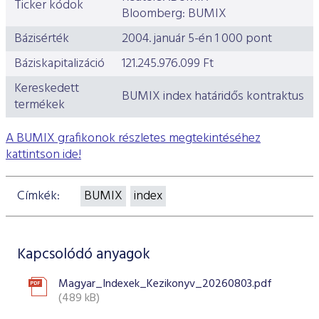
Ticker kódok
Bloomberg: BUMIX
Bázisérték
2004. január 5-én 1 000 pont
Báziskapitalizáció
121.245.976.099 Ft
Kereskedett
BUMIX index határidős kontraktus
termékek
A BUMIX grafikonok részletes megtekintéséhez
kattintson ide!
Címkék:
BUMIX
index
Kapcsolódó anyagok
Magyar_Indexek_Kezikonyv_20260803.pdf
(489 kB)