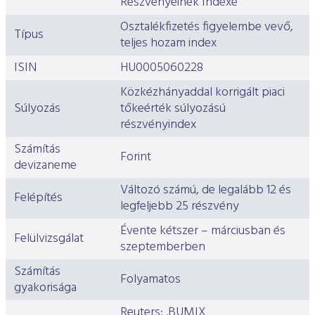
Részvényeinek Indexe
ESG Útmutató
Osztalékfizetés figyelembe vevő,
Típus
teljes hozam index
ISIN
HU0005060228
Közkézhányaddal korrigált piaci
Súlyozás
tőkeérték súlyozású
részvényindex
Számítás
Forint
devizaneme
Változó számú, de legalább 12 és
Felépítés
legfeljebb 25 részvény
Évente kétszer – márciusban és
Felülvizsgálat
szeptemberben
Számítás
Folyamatos
gyakorisága
Reuters: .BUMIX