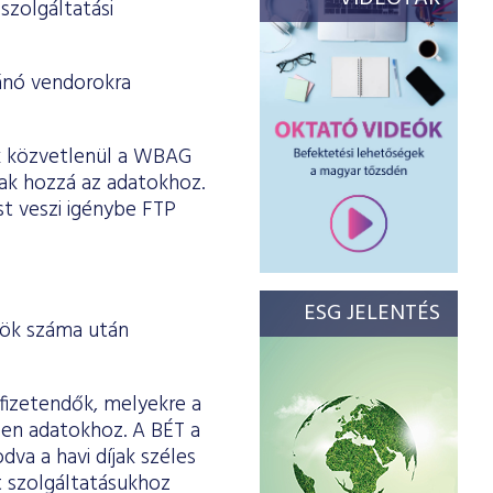
szolgáltatási
vánó vendorokra
kik közvetlenül a WBAG
nak hozzá az adatokhoz.
ást veszi igénybe FTP
ESG JELENTÉS
zök száma után
 fizetendők, melyekre a
ezen adatokhoz. A BÉT a
va a havi díjak széles
tt szolgáltatásukhoz