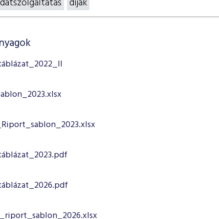
datszolgáltatás
díjak
anyagok
táblázat_2022_II
sablon_2023.xlsx
_Riport_sablon_2023.xlsx
táblázat_2023.pdf
táblázat_2026.pdf
_riport_sablon_2026.xlsx