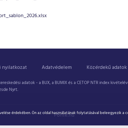
ort_sablon_2026.xlsx
i nyilatkozat
Adatvédelem
Közérdekű adatok
kereskedési adatok - a BUX, a BUMIX és a CETOP NTR index kivételével
zsde Nyrt.
velése érdekében. Ön az oldal használatának folytatásával beleegyezik a c
Ponte.hu