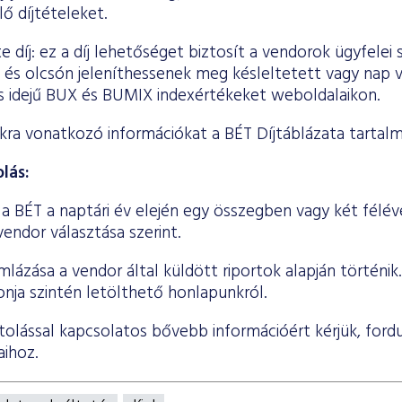
lő díjtételeket.
e díj: ez a díj lehetőséget biztosít a vendorok ügyfelei
 és olcsón jeleníthessenek meg késleltetett vagy nap 
ós idejű BUX és BUMIX indexértékeket weboldalaikon.
akra vonatkozó információkat a BÉT Díjtáblázata tartal
olás:
 a BÉT a naptári év elején egy összegben vagy két félé
vendor választása szerint.
ámlázása a vendor által küldött riportok alapján történik
lonja szintén letölthető honlapunkról.
ortolással kapcsolatos bővebb információért kérjük, fordu
ihoz.