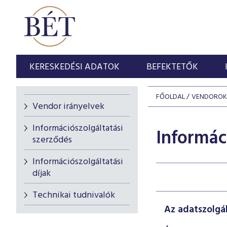
KERESKEDÉSI ADATOK
BEFEKTETŐK
FŐOLDAL
VENDOROK
Vendor irányelvek
Információszolgáltatási
Informác
szerződés
Információszolgáltatási
díjak
Technikai tudnivalók
Az adatszolgált