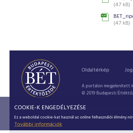
(47 kB)
BET_rip
(47 kB)
Oldaltérkép
Jog
A portálon megjelenített 
© 2019 Budapesti Értéktő
COOKIE-K ENGEDÉLYEZÉSE
Ez a weboldal cookie-kat használ az online felhasználói élmény nö
További információk