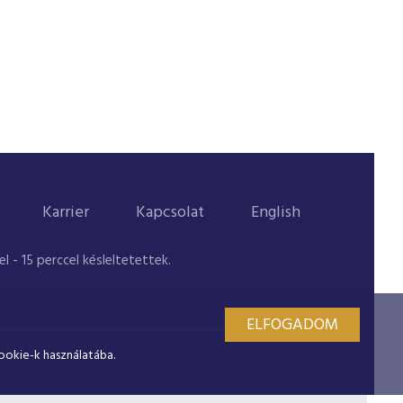
Karrier
Kapcsolat
English
 - 15 perccel késleltetettek.
ELFOGADOM
ookie-k használatába.