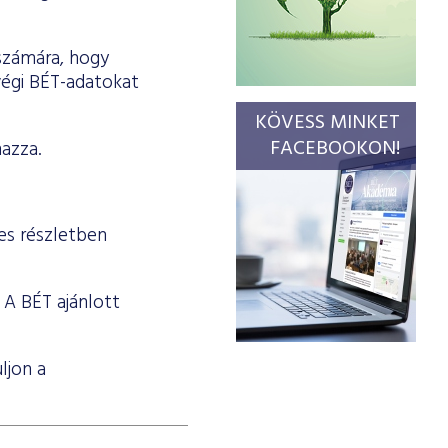
 számára, hogy
végi BÉT-adatokat
KÖVESS MINKET
FACEBOOKON!
mazza.
ves részletben
. A BÉT ajánlott
ljon a