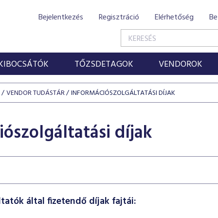
Bejelentkezés
Regisztráció
Elérhetőség
Be
KIBOCSÁTÓK
TŐZSDETAGOK
VENDOROK
VENDOR TUDÁSTÁR
INFORMÁCIÓSZOLGÁLTATÁSI DÍJAK
iószolgáltatási díjak
atók által fizetendő díjak fajtái: