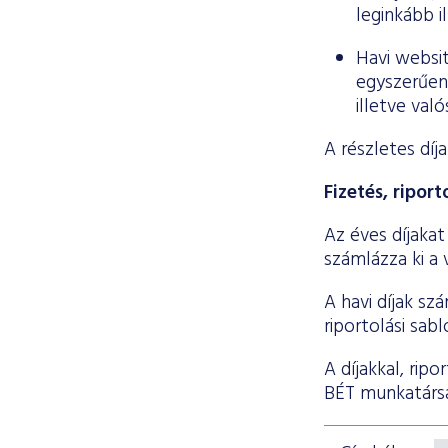
leginkább il
Havi websit
egyszerűen
illetve val
A részletes díj
Fizetés, riport
Az éves díjakat
számlázza ki a 
A havi díjak sz
riportolási sab
A díjakkal, rip
BÉT munkatársa