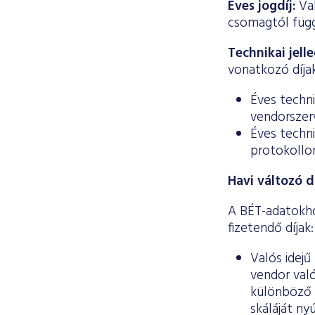
Éves jogdíj:
Va
csomagtól függ
Technikai jell
vonatkozó díjak
Éves techni
vendorszerv
Éves techni
protokollon
Havi változó dí
A BÉT-adatokho
fizetendő díjak:
Valós idejű
vendor való
különböző 
skáláját ny