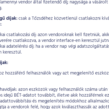
lamennyi vendor által fizetendő díj; nagysága a vásárolt 
.
egű díjak:
csak a Tőzsdéhez közvetlenül csatlakozni kí
:
kai csatlakozási díj: azon vendoroknak kell fizetniük, a
erére csatlakozva, a vendor interface-en keresztül jut
kai adatelérési díj: ha a vendor nap végi adatszolgáltat
 keresztül.
jak:
z hozzáférő felhasználók vagy azt megjelenítő eszkö
 havidíjak: azon eszközök vagy felhasználók száma után
s idejű BÉT-adatot továbbít, illetve akik hozzáférnek 
adattovábbítási és megjelenítési módokhoz alkalmazkod
újtja a vendorok felé, hogy azok kiválaszthassák az ado