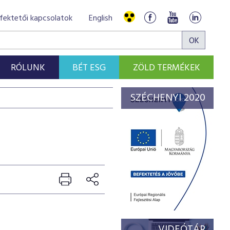
fektetői kapcsolatok
English
RÓLUNK
BÉT ESG
ZÖLD TERMÉKEK
SZÉCHENYI 2020
VIDEÓTÁR