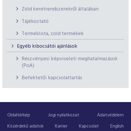
Zöld keretrendszerekről általában
Tájékoztató
Terméklista, zöld termékek
Egyéb kibocsátói ajánlások
Részvényesi képviseleti meghatalmazások
(PoA)
Befektetői kapcsolattartás
Oldaltérkép
Jogi nyilatkozat
Adatvédelem
Közérdekű adatok
Karrier
Kapcsolat
English