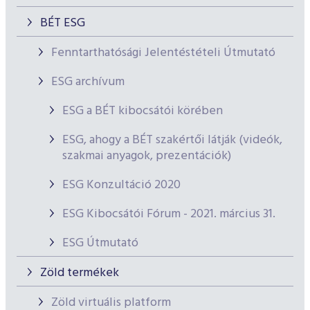
BÉT ESG
Fenntarthatósági Jelentéstételi Útmutató
ESG archívum
ESG a BÉT kibocsátói körében
ESG, ahogy a BÉT szakértői látják (videók,
szakmai anyagok, prezentációk)
ESG Konzultáció 2020
ESG Kibocsátói Fórum - 2021. március 31.
ESG Útmutató
Zöld termékek
Zöld virtuális platform