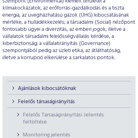
szempont (Environmental) kiemelt területei a
ESG Útmutató
klímakockázatok, az erőforrás-gazdálkodás és a tiszta
energia, az üvegházhatású gázok (ÜHG) kibocsátásának
mértéke, a hulladékkezelés; a társadalmi (Social) nézőpont
fontosabb ügyei a diverzitás, az emberi jogok, illetve a
vállalatok társadalmi felelősségvállalás kérdése, a
kiberbiztonság; a vállalatirányítás (Governance)
szempontjából pedig az üzleti etika, az átláthatóság,
illetve a korrupció elkerülése a sarkalatos pontok.
Ajánlások kibocsátóknak
Felelős társaságirányítás
Felelős Társaságirányítási Jelentés
feltöltése
Monitoring jelentés