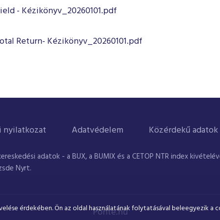
ield - Kézikönyv_20260101.pdf
otal Return- Kézikönyv_20260101.pdf
i nyilatkozat
Adatvédelem
Közérdekű adatok
kereskedési adatok - a BUX, a BUMIX és a CETOP NTR index kivételével
zsde Nyrt.
velése érdekében. Ön az oldal használatának folytatásával beleegyezik a c
Ponte.hu