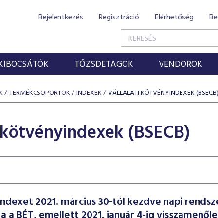
Bejelentkezés
Regisztráció
Elérhetőség
Be
KIBOCSÁTÓK
TŐZSDETAGOK
VENDOROK
K
TERMÉKCSOPORTOK
INDEXEK
VÁLLALATI KÖTVÉNYINDEXEK (BSECB
i kötvényindexek (BSECB)
ndexet 2021. március 30-tól kezdve napi rendsz
ja a BÉT, emellett 2021. január 4-ig visszamenől