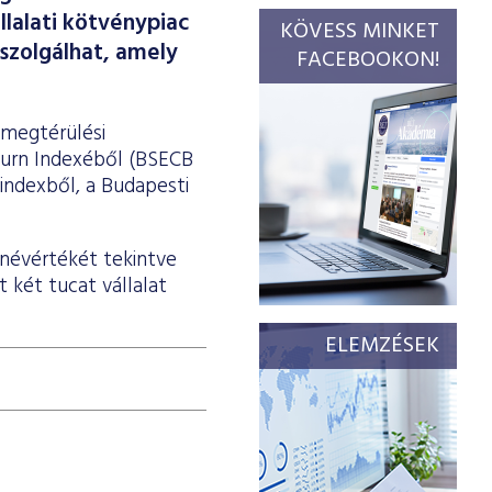
lalati kötvénypiac
KÖVESS MINKET
szolgálhat, amely
FACEBOOKON!
s megtérülési
turn Indexéből (BSECB
indexből, a Budapesti
znévértékét tekintve
 két tucat vállalat
ELEMZÉSEK