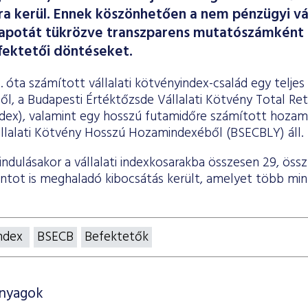
ra kerül. Ennek köszönhetően a nem pénzügyi vál
llapotát tükrözve transzparens mutatószámként 
efektetői döntéseket.
4. óta számított vállalati kötvényindex-család egy telje
ől, a Budapesti Értéktőzsde Vállalati Kötvény Total Re
ndex), valamint egy hosszú futamidőre számított hozam
llalati Kötvény Hosszú Hozamindexéből (BSECBLY) áll.
indulásakor a vállalati indexkosarakba összesen 29, öss
rintot is meghaladó kibocsátás került, amelyet több mint
index
BSECB
Befektetők
anyagok