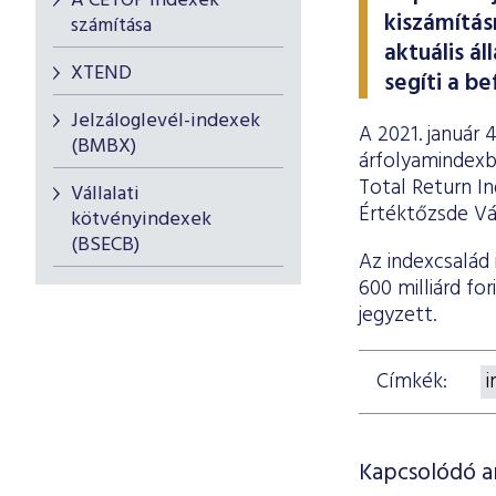
A CETOP indexek
kiszámítás
számítása
aktuális á
XTEND
segíti a b
Jelzáloglevél-indexek
A 2021. január 
(BMBX)
árfolyamindexb
Total Return I
Vállalati
Értéktőzsde Vá
kötvényindexek
(BSECB)
Az indexcsalád 
600 milliárd fo
jegyzett.
Címkék:
Kapcsolódó 