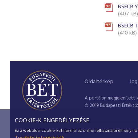
BSECB Y
(407 kB)
BSECB T
(410 kB)
Oldaltérkép
Jog
A portálon megjelenített 
© 2019 Budapesti Értéktő
COOKIE-K ENGEDÉLYEZÉSE
Ez a weboldal cookie-kat használ az online felhasználói élmény nö