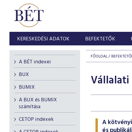
KERESKEDÉSI ADATOK
BEFEKTETŐK
FŐOLDAL
BEFEKTETŐ
A BÉT indexei
BUX
Vállalat
BUMIX
A BUX és BUMIX
számítása
CETOP indexek
A kötvényi
és publikál