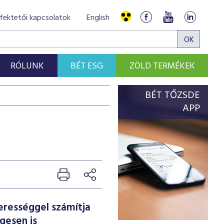
fektetői kapcsolatok
English
RÓLUNK
BÉT ESG
ZÖLD TERMÉKEK
BÉT TŐZSDE
)
APP
erességgel számítja
egesen is