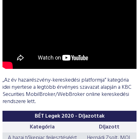
„Az év hazairészvény-kereskedési platformja” kategória
idei nyertese a legtöbb érvényes szavazat alapján a KBC
Securities MobilBroker/WebBroker online kereskedési
rendszere lett.
BÉT Legek 2020 - Díjazottak
Kategória
Díjazott
A hazai tőkepiac fejlesztéséért
Hernádi Zsolt, MOL