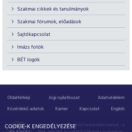
Szakmai cikkek és tanulmányok
Szakmai fórumok, előadások
Sajtókapcsolat
Imázs fotók
BÉT logók
Oldaltérkép
Jogi nyilatkozat
Adatvédelem
Közérdekű adatok
Karrier
Kapcsolat
English
A portálon megjelenített kereskedési adatok - a
COOKIE-K ENGEDÉLYEZÉSE
BUX, a BUMIX és a CETOP NTR index kivételével -