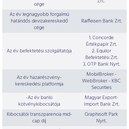
Zrt.
cége
Az év legnagyobb forgalmú
határidős devizakereskedő
Raiffeisen Bank Zrt.
cége
1. Concorde
Értékpapír Zrt.
Az év befektetési szolgáltatója
2. Equilor
Befektetési Zrt.
3. OTP Bank Nyrt.
MobilBroker -
Az év hazairészvény-
WebBroker - KBC
kereskedési platformja
Securities
-Az év banki
Magyar Export-
kötvénykibocsátója
Import Bank Zrt.
Kibocsátói transzparencia mid-
Graphisoft Park
cap díj
Nyrt.