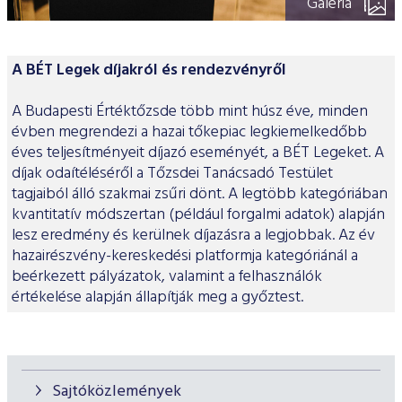
Galéria
A BÉT Legek díjakról és rendezvényről
A Budapesti Értéktőzsde több mint húsz éve, minden
évben megrendezi a hazai tőkepiac legkiemelkedőbb
éves teljesítményeit díjazó eseményét, a BÉT Legeket. A
díjak odaítéléséről a Tőzsdei Tanácsadó Testület
tagjaiból álló szakmai zsűri dönt. A legtöbb kategóriában
kvantitatív módszertan (például forgalmi adatok) alapján
lesz eredmény és kerülnek díjazásra a legjobbak. Az év
hazairészvény-kereskedési platformja kategóriánál a
beérkezett pályázatok, valamint a felhasználók
értékelése alapján állapítják meg a győztest.
Sajtóközlemények