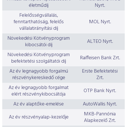
életműdíj
Nyrt.
Felelősségvállalás,
fenntarthatóság, felelős
MOL Nyrt.
vállalatirányítási díj
Növekedési Kötvényprogram
ALTEO Nyrt.
kibocsátói díj
Növekedési Kötvényprogram
Raiffeisen Bank Zrt.
befektetési szolgáltatói díj
Az év legnagyobb forgalmú
​Erste Befektetési
részvénykereskedő cége
Zrt.
Az év legnagyobb forgalmat
OTP Bank Nyrt.
elért részvénykibocsátója
Az év alaptőke-emelése
AutoWallis Nyrt.
MKB-Pannónia
Az év részvényalap-kezelője
Alapkezelő Zrt.