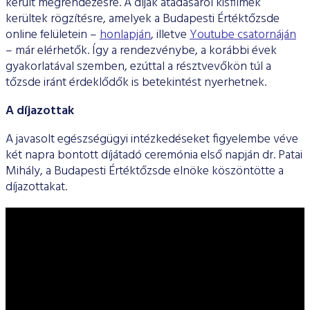
került megrendezésre. A díjak átadásáról kisfilmek
kerültek rögzítésre, amelyek a Budapesti Értéktőzsde
online felületein –
honlapján
, illetve
Youtube csatornáján
– már elérhetők. Így a rendezvénybe, a korábbi évek
gyakorlatával szemben, ezúttal a résztvevőkön túl a
tőzsde iránt érdeklődők is betekintést nyerhetnek.
A díjazottak
A javasolt egészségügyi intézkedéseket figyelembe véve
két napra bontott díjátadó ceremónia első napján dr. Patai
Mihály, a Budapesti Értéktőzsde elnöke köszöntötte a
díjazottakat.