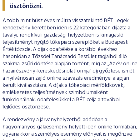
ESG Útmutató
ösztönözni.
A több mint húsz éves múltra visszatekintő BÉT Legek
rendezvény keretében idén is 22 kategóriában díjazta a
tavalyi, rendkívüli gazdasági helyzetben is kimagasló
teljesítményt nyújtó tőkepiaci szereplőket a Budapesti
Értéktőzsde. A díjak odaítélése a korábbi évekhez
hasonlóan a Tőzsdei Tanácsadó Testület tagjaiból álló
szakmai zsűri döntése alapján történt, míg az „Az év online
hazairészvény-kereskedési platformja” díj győztese ismét
a nyilvánosan zajló online szavazás eredményei alapján
került kiválasztásra. A díjak a tőkepiaci mérföldkövek,
emlékezetes teljesítmények szimbólumaiként
funkcionálnak, odaítélésükkel a BÉT célja a további
fejlődés ösztönzése.
A rendezvény a járványhelyzetből adódóan a
hagyományos gálaesemény helyett idén online formában,
ugyanakkor a személyes esemény előnyeit is megőrizve