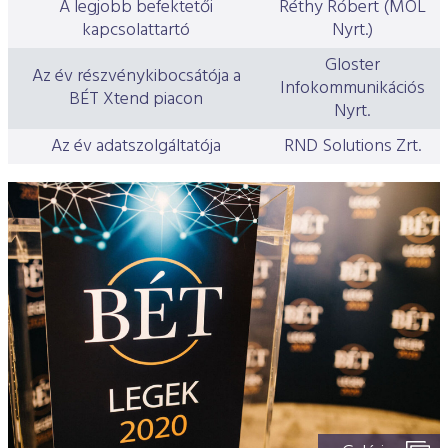
A legjobb befektetői
Réthy Róbert (MOL
kapcsolattartó
Nyrt.)
Gloster
Az év részvénykibocsátója a
Infokommunikációs
BÉT Xtend piacon
Nyrt.
Az év adatszolgáltatója
RND Solutions Zrt.