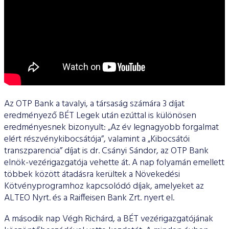
Az OTP Bank a tavalyi, a társaság számára 3 díjat
eredményező BÉT Legek után ezúttal is különösen
eredményesnek bizonyult: „Az év legnagyobb forgalmat
elért részvénykibocsátója”, valamint a „Kibocsátói
transzparencia” díjat is dr. Csányi Sándor, az OTP Bank
elnök-vezérigazgatója vehette át. A nap folyamán emellett
többek között átadásra kerültek a Növekedési
Kötvényprogramhoz kapcsolódó díjak, amelyeket az
ALTEO Nyrt. és a Raiffeisen Bank Zrt. nyert el.
A második nap Végh Richárd, a BÉT vezérigazgatójának