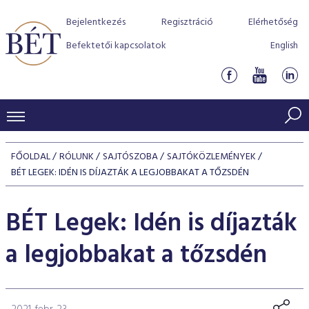
Bejelentkezés
Regisztráció
Elérhetőség
Befektetői kapcsolatok
English
KERESKEDÉSI ADATOK
FŐOLDAL
RÓLUNK
SAJTÓSZOBA
SAJTÓKÖZLEMÉNYEK
INDEXEK
BÉT LEGEK: IDÉN IS DÍJAZTÁK A LEGJOBBAKAT A TŐZSDÉN
BEFEKTETŐK
Részvényindexek
Piaci forgalom
Termékcsoportok
BÉT Legek: Idén is díjazták
KIBOCSÁTÓK
Kötvényindexek
Kedvenc instrumentumok
Szabályozás
Indexek
Részvény és vállalati kötvény tőzsdei bevezetését támoga
a legjobbakat a tőzsdén
TŐZSDETAGOK
Jelzáloglevél indexek
program
Azonnali Piac
Alkalmazott díjstruktúra
BÉT szabályzatok
Részvény szekció
Tőzsdetagok, üzletkötők
VENDOROK
Vállalati kötvény indexek
Származékos piac
BÉT Xtend - Részvénypiac egyszerűen
Részvények
Elszámolás
Befektetővédelem
Hitelpapír szekció
Útmutató a taggá váláshoz