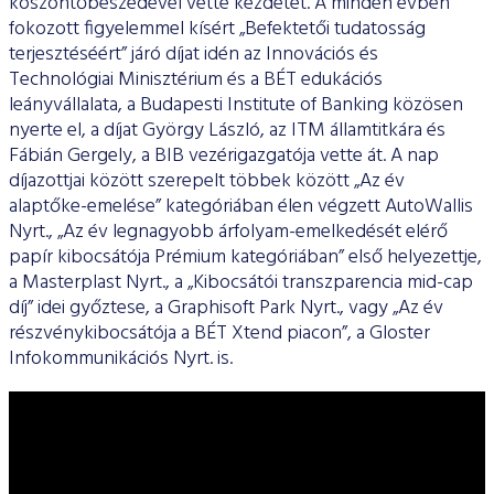
köszöntőbeszédével vette kezdetét. A minden évben
fokozott figyelemmel kísért „Befektetői tudatosság
terjesztéséért” járó díjat idén az Innovációs és
Technológiai Minisztérium és a BÉT edukációs
leányvállalata, a Budapesti Institute of Banking közösen
nyerte el, a díjat György László, az ITM államtitkára és
Fábián Gergely, a BIB vezérigazgatója vette át. A nap
díjazottjai között szerepelt többek között „Az év
alaptőke-emelése” kategóriában élen végzett AutoWallis
Nyrt., „Az év legnagyobb árfolyam-emelkedését elérő
papír kibocsátója Prémium kategóriában” első helyezettje,
a Masterplast Nyrt., a „Kibocsátói transzparencia mid-cap
díj” idei győztese, a Graphisoft Park Nyrt., vagy „Az év
részvénykibocsátója a BÉT Xtend piacon”, a Gloster
Infokommunikációs Nyrt. is.