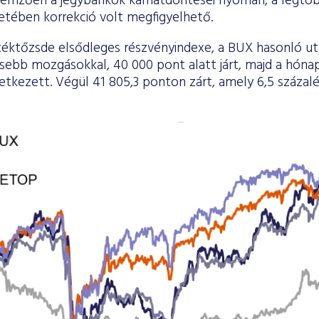
llemzően a jegybankok kamatdöntései nyomán, a legt
etében korrekció volt megfigyelhető.
téktőzsde elsődleges részvényindexe, a BUX hasonló uta
kisebb mozgásokkal, 40 000 pont alatt járt, majd a hón
tkezett. Végül 41 805,3 ponton zárt, amely 6,5 százalé