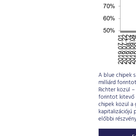
A blue chipek s
milliárd forint
Richter közül –
forintot kitev
chipek közül a
kapitalizációjú
előbbi részvény