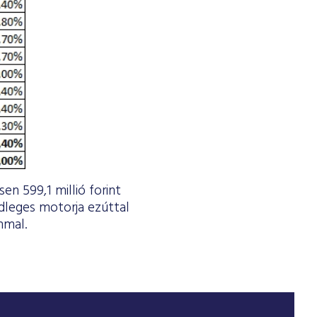
en 599,1 millió forint
dleges motorja ezúttal
mmal.