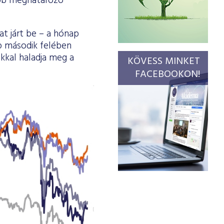
öbb meghatározó
t járt be – a hónap
ap második felében
kkal haladja meg a
KÖVESS MINKET
FACEBOOKON!