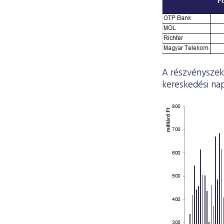
A részvényszekc
kereskedési nap