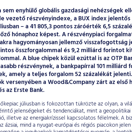
 sem enyhülő globális gazdasági nehézségek el
e vezető részvényindexe, a BUX index jelentő
júliusban – a 41 805,3 pontos záróérték 6,5 száz
előző hónaphoz képest. A részvénypiaci forgalma
zakra hagyományosan jellemző visszafogottság j
rintos összforgalommal és 9,2 milliárd forintot k
lommal. A blue chipek közül ezúttal is az OTP Ba
asabb részvénynek, a bankpapírral 101 milliárd f
k, amely a teljes forgalom 52 százalékát jelenti
ók versenyében a Wood&Company zárt az első h
s az Erste Bank.
kepiac júliusban is fokozottan tükrözte az olyan, a vil
rintő jelenségeket és tendenciákat, mint a geopolitikai
ió, illetve az energiakrízissel kapcsolatos félelmek. A 
az ázsiai, mind a nyugat-európai és régiós piacokon jele