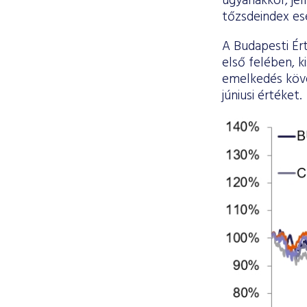
ugyanakkor, je
tőzsdeindex es
A Budapesti Ér
első felében, 
emelkedés köve
júniusi értéket.