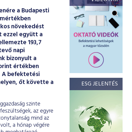
lenére a Budapesti
s mértékben
alékos növekedést
t ezzel együtt a
ellemezte 193,7
itevő napi
nk bizonyult a
orint értékben
. A befektetési
elyen, őt követte a
ESG JELENTÉS
ággazdaság szinte
 feszültségek, az egyre
bizonytalanság mind az
n volt, a hónap végére