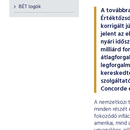
BÉT logók
A továbbra
Értéktőzsd
korrigált 
jelent az 
nyári idős
milliárd fo
átlagforga
legforgalm
kereskedte
szolgáltat
Concorde é
A nemzetközi tő
minden részét é
fokozódó inflác
amerikai, mind 