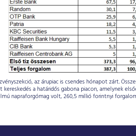
vényszekció, az árupiac is csendes hónapot zárt. Összes
tt kereskedés a határidős gabona piacon, amelynek első
almú napraforgómag volt, 260,5 millió forintnyi forgalo