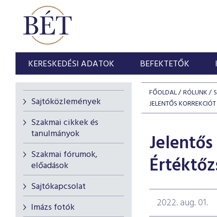
KERESKEDÉSI ADATOK
BEFEKTETŐK
FŐOLDAL
RÓLUNK
Sajtóközlemények
JELENTŐS KORREKCIÓT
Szakmai cikkek és
tanulmányok
Jelentős 
Szakmai fórumok,
Értéktő
előadások
Sajtókapcsolat
2022. aug. 01.
Imázs fotók