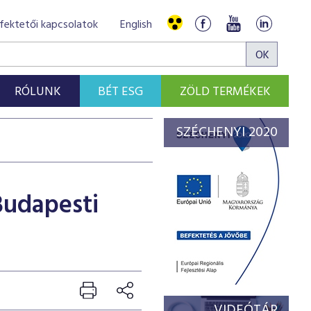
fektetői kapcsolatok
English
RÓLUNK
BÉT ESG
ZÖLD TERMÉKEK
SZÉCHENYI 2020
 Budapesti
VIDEÓTÁR