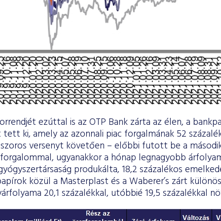
orrendjét ezúttal is az OTP Bank zárta az élen, a bankp
ot tett ki, amely az azonnali piac forgalmának 52 százalé
 szoros versenyt követően – előbbi futott be a második
ő forgalommal, ugyanakkor a hónap legnagyobb árfolya
 gyógyszertársaság produkálta, 18,2 százalékos emelked
 papírok közül a Masterplast és a Waberer’s zárt külön
árfolyama 20,1 százalékkal, utóbbié 19,5 százalékkal n