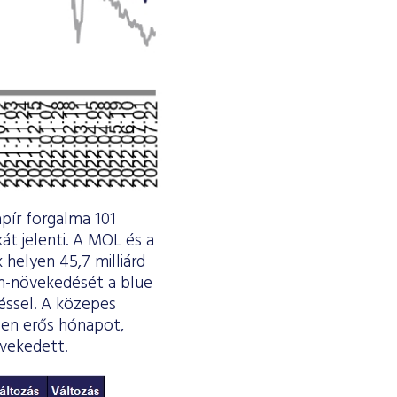
apír forgalma 101
kát jelenti. A MOL és a
 helyen 45,7 milliárd
m-növekedését a blue
éssel. A közepes
ösen erős hónapot,
övekedett.