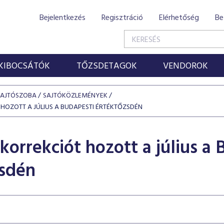
Bejelentkezés
Regisztráció
Elérhetőség
Be
KIBOCSÁTÓK
TŐZSDETAGOK
VENDOROK
SAJTÓSZOBA
SAJTÓKÖZLEMÉNYEK
 HOZOTT A JÚLIUS A BUDAPESTI ÉRTÉKTŐZSDÉN
korrekciót hozott a július a
zsdén