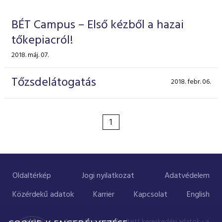
ESG Útmutató
BÉT Campus – Első kézből a hazai
tőkepiacról!
2018. máj. 07.
Tőzsdelátogatás
2018. febr. 06.
1
Oldaltérkép
Jogi nyilatkozat
Adatvédelem
Közérdekű adatok
Karrier
Kapcsolat
English
A portálon megjelenített kereskedési adatok - a