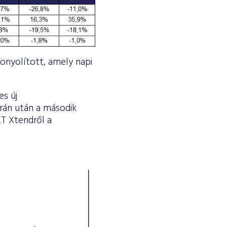
bonyolított, amely napi
es új
rán után a második
ÉT Xtendről a