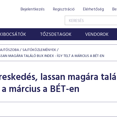
Bejelentkezés
Regisztráció
Elérhetőség
Be
KIBOCSÁTÓK
TŐZSDETAGOK
VENDOROK
SAJTÓSZOBA
SAJTÓKÖZLEMÉNYEK
SSAN MAGÁRA TALÁLÓ BUX INDEX - ÍGY TELT A MÁRCIUS A BÉT-EN
reskedés, lassan magára tal
t a március a BÉT-en