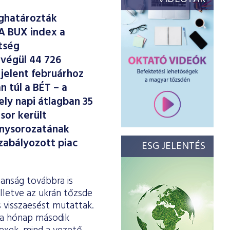
eghatározták
 A BUX index a
ltség
 végül 44 726
jelent februárhoz
 túl a BÉT – a
ely napi átlagban 35
sor került
énysorozatának
zabályozott piac
ESG JELENTÉS
lanság továbbra is
illetve az ukrán tőzsde
ős visszaesést mutattak.
 a hónap második