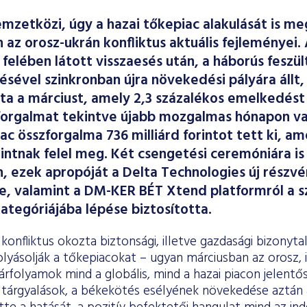
mzetközi, úgy a hazai tőkepiac alakulását is m
 az orosz-ukrán konfliktus aktuális fejleményei.
 felében látott visszaesés után, a háborús feszü
sével szinkronban újra növekedési pályára állt,
ta a márciust, amely 2,3 százalékos emelkedést 
forgalmat tekintve újabb mozgalmas hónapon van
ac összforgalma 736 milliárd forintot tett ki, am
rintnak felel meg. Két csengetési ceremóniára is 
, ezek apropóját a Delta Technologies új részv
, valamint a DM-KER BÉT Xtend platformról a s
ategóriájába lépése biztosította.
konfliktus okozta biztonsági, illetve gazdasági bizonyta
lyásolják a tőkepiacokat – ugyan márciusban az orosz, 
az árfolyamok mind a globális, mind a hazai piacon jelent
 tárgyalások, a békekötés esélyének növekedése aztán