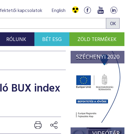
fektetői kapcsolatok
English
RÓLUNK
BÉT ESG
ZÖLD TERMÉKEK
SZÉCHENYI 2020
áló BUX index
VIDEÓTÁR