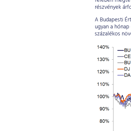
felében megtet
részvények árf
A Budapesti Ért
ugyan a hónap e
százalékos növ