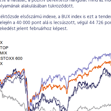
te a hatását, a pozitív befektetői hangulat mind az in
olyamának alakulásában tükröződött.
éktőzsde elsőszámú indexe, a BUX index is ezt a tenden
lején a 40 000 pont alá is lecsúszott, végül 44 726 po
ekedést jelent februárhoz képest.