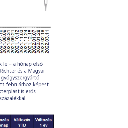
k le – a hónap első
Richter és a Magyar
a gyógyszergyártó
tt februárhoz képest.
terplast is erős
százalékkal