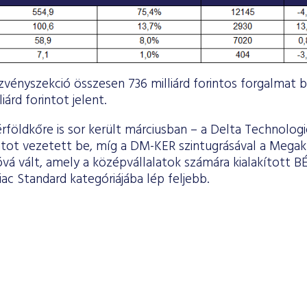
zvényszekció összesen 736 milliárd forintos forgalmat 
iárd forintot jelent.
érföldkőre is sor került márciusban – a Delta Technologi
tot vezetett be, míg a DM-KER szintugrásával a Megak
vá vált, amely a középvállalatok számára kialakított B
ac Standard kategóriájába lép feljebb.