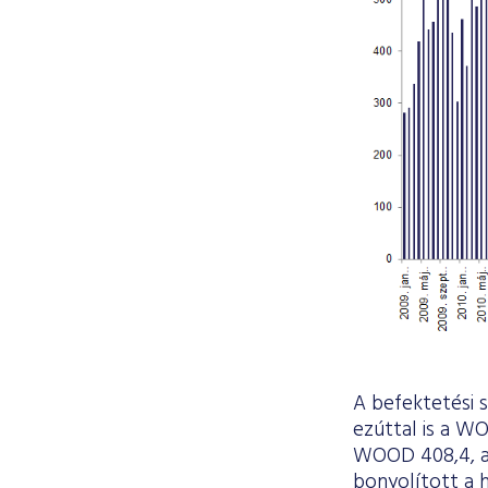
A befektetési 
ezúttal is a W
WOOD 408,4, a C
bonyolított a 