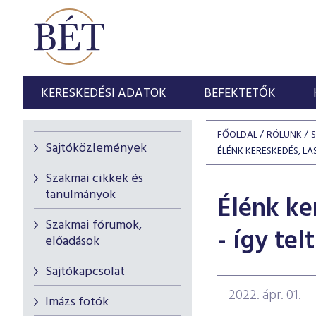
KERESKEDÉSI ADATOK
BEFEKTETŐK
FŐOLDAL
RÓLUNK
Sajtóközlemények
ÉLÉNK KERESKEDÉS, LA
Szakmai cikkek és
tanulmányok
Élénk ke
Szakmai fórumok,
- így tel
előadások
Sajtókapcsolat
2022. ápr. 01.
Imázs fotók