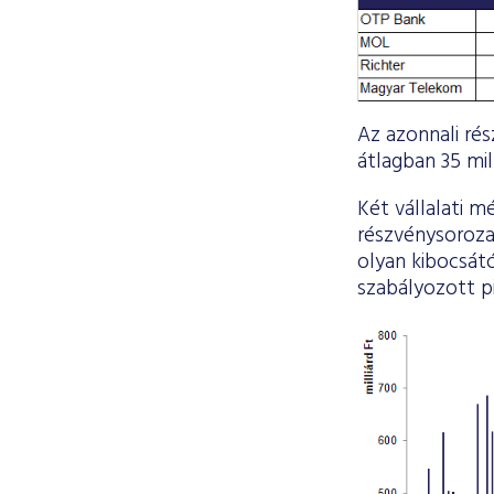
Az azonnali rés
átlagban 35 mill
Két vállalati m
részvénysoroza
olyan kibocsátó
szabályozott pi