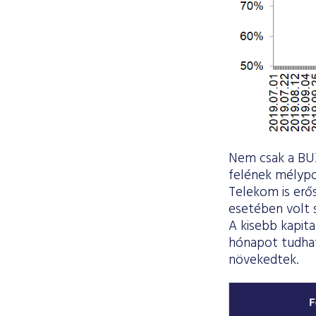
Nem csak a BUX
felének mélypo
Telekom is erős
esetében volt 
A kisebb kapita
hónapot tudhat 
növekedtek.