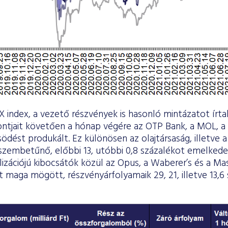
 index, a vezető részvények is hasonló mintázatot írta
ntjait követően a hónap végére az OTP Bank, a MOL, a 
ödést produkált. Ez különösen az olajtársaság, illetve 
szembetűnő, előbbi 13, utóbbi 0,8 százalékot emelkede
lizációjú kibocsátók közül az Opus, a Waberer’s és a Mas
maga mögött, részvényárfolyamaik 29, 21, illetve 13,6 