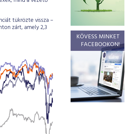
dexek, mind a vezető
ciát tükrözte vissza –
nton zárt, amely 2,3
KÖVESS MINKET
FACEBOOKON!