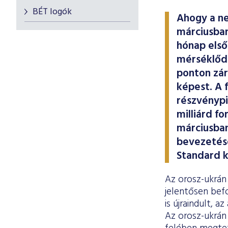
BÉT logók
Ahogy a ne
márciusban
hónap első
mérséklődé
ponton zár
képest. A 
részvénypi
milliárd fo
márciusban
bevezetése
Standard k
Az orosz-ukrán 
jelentősen befo
is újraindult, 
Az orosz-ukrán