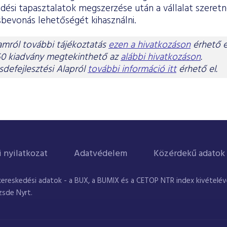
dési tapasztalatok megszerzése után a vállalat szeretn
sbevonás lehetőségét kihasználni.
amról további tájékoztatás
ezen a hivatkozáson
érhető e
50 kiadvány megtekinthető az
alábbi hivatkozáson
.
defejlesztési Alapról
további információ itt
érhető el.
i nyilatkozat
Adatvédelem
Közérdekű adatok
kereskedési adatok - a BUX, a BUMIX és a CETOP NTR index kivételével
zsde Nyrt.