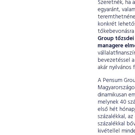
Szeretnék, ha 
egyaránt, vala
teremthetnének
konkrét lehető
tőkebevonásra 
Group tőzsdei 
managere elm
vállalatfinansz
bevezetéssel a
akár nyilvános 
A Pensum Group
Magyarországon
dinamikusan eme
melynek 40 szá
első hét hónap
százalékkal, az
százalékkal bőv
kivétellel min