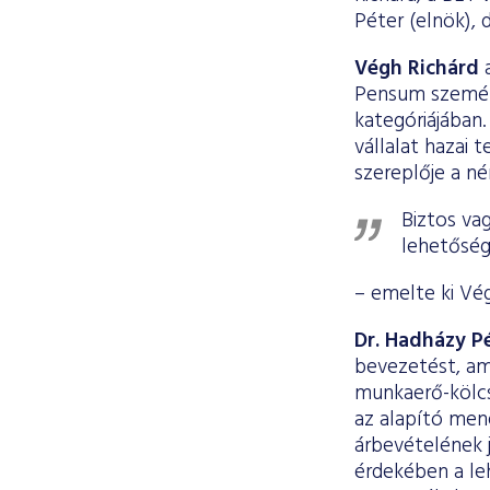
Péter (elnök), 
Végh Richárd
a
Pensum személy
kategóriájában.
vállalat hazai 
szereplője a n
Biztos va
lehetősége
– emelte ki Vég
Dr. Hadházy P
bevezetést, ami
munkaerő-kölcs
az alapító men
árbevételének j
érdekében a leh