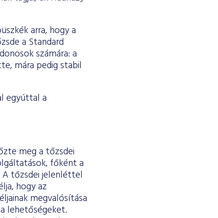
üszkék arra, hogy a
őzsde a Standard
ajdonosok számára: a
te, mára pedig stabil
l egyúttal a
őzte meg a tőzsdei
olgáltatások, főként a
A tőzsdei jelenléttel
lja, hogy az
céljainak megvalósítása
ta lehetőségeket.