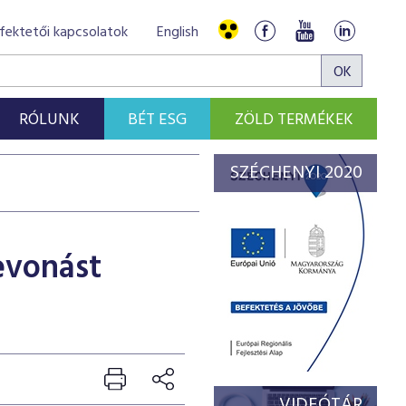
fektetői kapcsolatok
English
RÓLUNK
BÉT ESG
ZÖLD TERMÉKEK
SZÉCHENYI 2020
evonást
VIDEÓTÁR