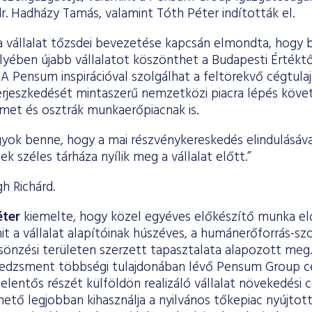
dr. Hadházy Tamás, valamint Tóth Péter indították el.
 vállalat tőzsdei bevezetése kapcsán elmondta, hogy b
ében újabb vállalatot köszönthet a Budapesti Értékt
 A Pensum inspirációval szolgálhat a feltörekvő cégtul
terjeszkedését mintaszerű nemzetközi piacra lépés követ
émet és osztrák munkaerőpiacnak is.
gyok benne, hogy a mai részvénykereskedés elindulásáva
k széles tárháza nyílik meg a vállalat előtt.”
h Richárd.
éter
kiemelte, hogy közel egyéves előkészítő munka el
t a vállalat alapítóinak húszéves, a humánerőforrás-sz
önzési területen szerzett tapasztalata alapozott meg. 
edzsment többségi tulajdonában lévő Pensum Group cé
elentős részét külföldön realizáló vállalat növekedési 
ető legjobban kihasználja a nyilvános tőkepiac nyújtot