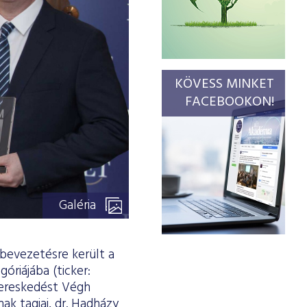
KÖVESS MINKET
FACEBOOKON!
Galéria
bevezetésre került a
óriájába (ticker:
kereskedést Végh
ak tagjai, dr. Hadházy