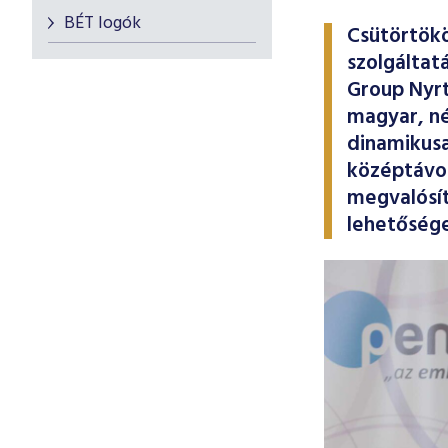
BÉT logók
Csütörtök
szolgáltat
Group Nyrt
magyar, né
dinamikusa
középtávon
megvalósít
lehetőség