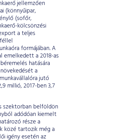
unkaerő jellemzően
kai (könnyűipar,
énylő (sofőr,
nkaerő-kölcsönzési
xport a teljes
féllel
unkaóra formájában. A
l emelkedett a 2018-as
lbéremelés hatására
l növekedését a
 munkavállalóra jutó
 millió, 2017-ben 3,7
ás szektorban belföldön
ányból adódóan kiemelt
határozó része a
k közé tartozik még a
ői igény esetén az