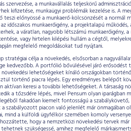
lás szervezése, a munkavállalás teljeskörű adminisztráció
rhek kifizetése, munkaügyi problémák kezelése is. A m
 teszi előnyössé a munkaerő-kölcsönzését a normál m
s az időszakos munkaerőigény, a projektalapú működés,
 terhek, a váratlan, nagyobb létszámú munkaerőigény, a
entése, vagy hirtelen kilépési hullám a cégtől, melyek
lapján megfelelő megoldásokat tud nyújtani.
 stratégiai célja a növekedés, elsősorban a nagyvállala
e kedvezőbb. A portfólió bővülésével járó erősödést 
s növekedési lehetőségeket kínáló országokban történő
sztül történő piacra lépés. Egy eredményes belépőt kö
 aktívan keresi a további lehetőségeket. A társaság nö
kedik a tőzsdére lépés, mivel Pensum olyan iparágban m
ellegéből fakadóan kiemelt fontosságú a szabálykövető,
 a szabályozott piacon való jelenlét már önmagában olya
i, mind a külföldi ügyfélkör szemében komoly versenyel
hozzátette, hogy a nemzetközi növekedési tervek már
 tehetnek szükségessé, amihez megfelelő márkaismerts