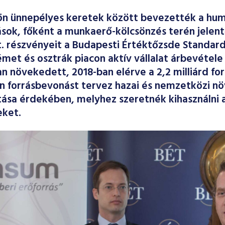
ön ünnepélyes keretek között bevezették a hum
ások, főként a munkaerő-kölcsönzés terén jelen
. részvényeit a Budapesti Értéktőzsde Standard
met és osztrák piacon aktív vállalat árbevétele
n növekedett, 2018-ban elérve a 2,2 milliárd fo
 forrásbevonást tervez hazai és nemzetközi nö
ása érdekében, melyhez szeretnék kihasználni 
eket.