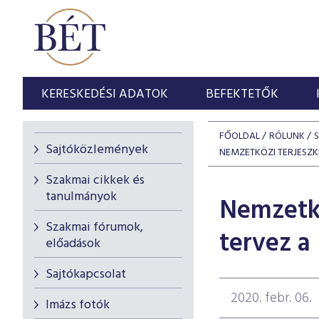
KERESKEDÉSI ADATOK
BEFEKTETŐK
FŐOLDAL
RÓLUNK
Sajtóközlemények
NEMZETKÖZI TERJESZ
Szakmai cikkek és
tanulmányok
Nemzetkö
Szakmai fórumok,
tervez 
előadások
Sajtókapcsolat
2020. febr. 06.
Imázs fotók