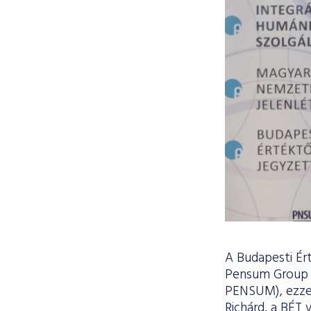
A Budapesti Ér
Pensum Group Ny
PENSUM), ezzel
Richárd, a BÉT 