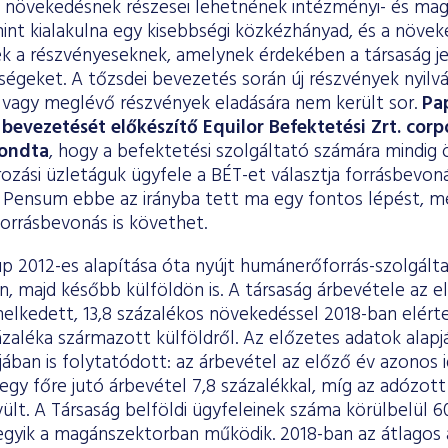
a növekedésnek részesei lehetnének intézményi- és ma
mint kialakulna egy kisebbségi közkézhányad, és a növek
 a részvényeseknek, amelynek érdekében a társaság jele
ségeket. A tőzsdei bevezetés során új részvények nyilvá
vagy meglévő részvények eladására nem került sor.
Pa
bevezetését előkészítő Equilor Befektetési Zrt. corp
ondta
, hogy a befektetési szolgáltató számára mindig
írozási üzletáguk ügyfele a BÉT-et választja forrásbevoná
 Pensum ebbe az irányba tett ma egy fontos lépést, m
forrásbevonás is követhet.
 2012-es alapítása óta nyújt humánerőforrás-szolgált
, majd később külföldön is. A társaság árbevétele az 
lkedett, 13,8 százalékos növekedéssel 2018-ban elérte a
zaléka származott külföldről. Az előzetes adatok alap
jában is folytatódott: az árbevétel az előző év azonos
 egy főre jutó árbevétel 7,8 százalékkal, míg az adózo
ült. A Társaság belföldi ügyfeleinek száma körülbelül 6
degyik a magánszektorban működik. 2018-ban az átlagos