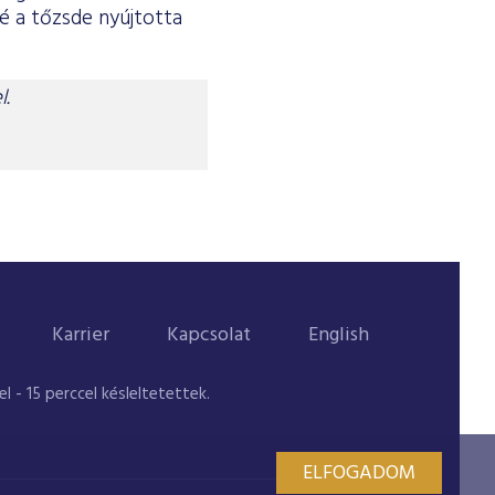
é a tőzsde nyújtotta
l.
Karrier
Kapcsolat
English
 - 15 perccel késleltetettek.
ELFOGADOM