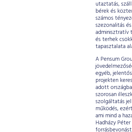
utaztatás, szál
bérek és közte
számos tényező
szezonalitás é
adminisztratív
és terhek csökk
tapasztalata a
A Pensum Group
jövedelmezőség
egyéb, jelentő
projekten kere
adott országban
szorosan illesz
szolgáltatás j
működés, ezért
ami mind a haza
Hadházy Péter 
forrásbevonást