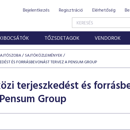
Bejelentkezés
Regisztráció
Elérhetőség
Be
KIBOCSÁTÓK
TŐZSDETAGOK
VENDOROK
SAJTÓSZOBA
SAJTÓKÖZLEMÉNYEK
KEDÉST ÉS FORRÁSBEVONÁST TERVEZ A PENSUM GROUP
zi terjeszkedést és forrásb
a Pensum Group