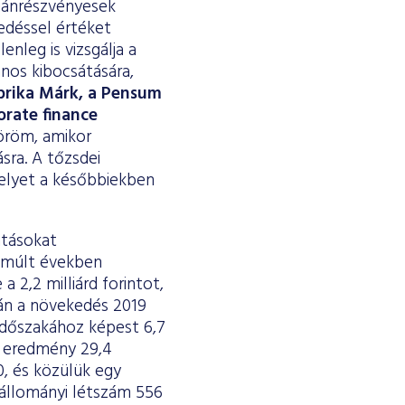
gánrészvényesek
edéssel értéket
nleg is vizsgálja a
nos kibocsátására,
prika Márk, a Pensum
orate finance
 öröm, amikor
sra. A tőzsdei
elyet a későbbiekben
atásokat
elmúlt években
 2,2 milliárd forintot,
ján a növekedés 2019
 időszakához képest 6,7
tt eredmény 29,4
0, és közülük egy
 állományi létszám 556