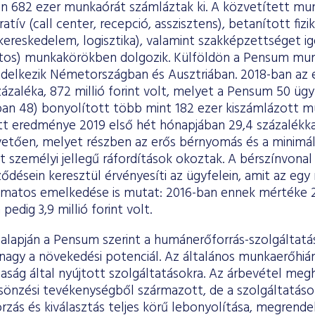
tán 682 ezer munkaórát számláztak ki. A közvetített m
ratív (call center, recepció, asszisztens), betanított fizi
 kereskedelem, logisztika), valamint szakképzettséget ig
atos) munkakörökben dolgozik. Külföldön a Pensum mu
ndelkezik Németországban és Ausztriában. 2018-ban az e
ázaléka, 872 millió forint volt, melyet a Pensum 50 ügy
n 48) bonyolított több mint 182 ezer kiszámlázott m
 eredménye 2019 első hét hónapjában 29,4 százalékka
etően, melyet részben az erős bérnyomás és a minimá
személyi jellegű ráfordítások okoztak. A bérszínvona
désein keresztül érvényesíti az ügyfelein, amit az egy
amatos emelkedése is mutat: 2016-ban ennek mértéke 2,9
 pedig 3,9 millió forint volt.
k alapján a Pensum szerint a humánerőforrás-szolgáltat
s nagy a növekedési potenciál. Az általános munkaerőhi
saság által nyújtott szolgáltatásokra. Az árbevétel meg
önzési tevékenységből származott, de a szolgáltatáso
zás és kiválasztás teljes körű lebonyolítása, megrendel