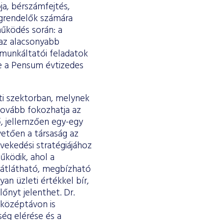
ja, bérszámfejtés,
egrendelők számára
űködés során: a
 az alacsonyabb
 munkáltatói feladatok
re a Pensum évtizedes
ti szektorban, melynek
tovább fokozhatja az
, jellemzően egy-egy
vetően a társaság az
vekedési stratégiájához
űködik, ahol a
 átlátható, megbízható
n üzleti értékkel bír,
őnyt jelenthet. Dr.
 középtávon is
ég elérése és a