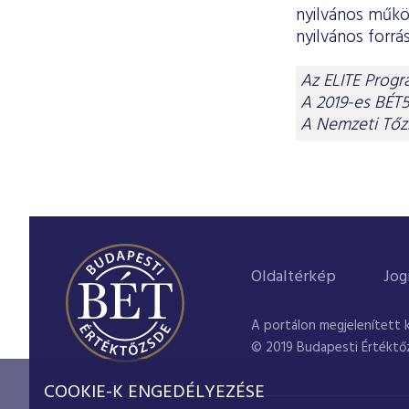
nyilvános műkö
nyilvános forrá
Az ELITE Progr
A 2019-es BÉT
A Nemzeti Tőzs
Oldaltérkép
Jog
A portálon megjelenített 
© 2019 Budapesti Értéktő
COOKIE-K ENGEDÉLYEZÉSE