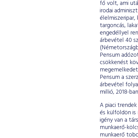
fő volt, ami u
irodai adminiszt
élelmiszeripar,
targoncás, lak
engedéllyel re
árbevétel 40 sz
(Németországba
Pensum adózott
csökkenést köv
megemelkedett 
Pensum a szerző
árbevétel foly
millió, 2018-ban
A piaci trende
és külföldön i
igény van a tár
munkaerő-kölcs
munkaerő tobor