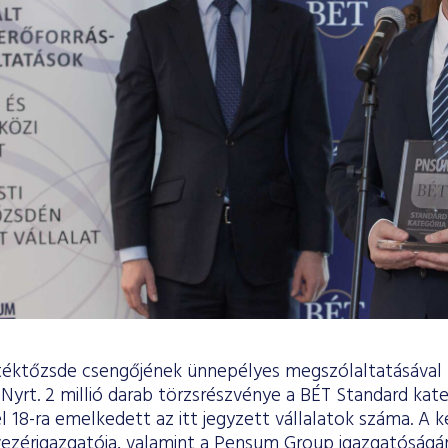
téktőzsde csengőjének ünnepélyes megszólaltatásával 
rt. 2 millió darab törzsrészvénye a BÉT Standard kateg
 18-ra emelkedett az itt jegyzett vállalatok száma. A 
vezérigazgatója, valamint a Pensum Group igazgatóságán