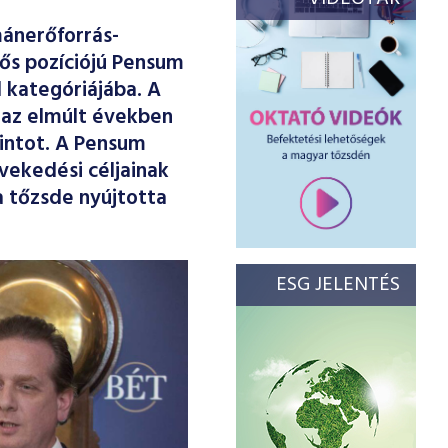
ánerőforrás-
tős pozíciójú Pensum
 kategóriájába. A
 az elmúlt években
rintot. A Pensum
vekedési céljainak
a tőzsde nyújtotta
ESG JELENTÉS