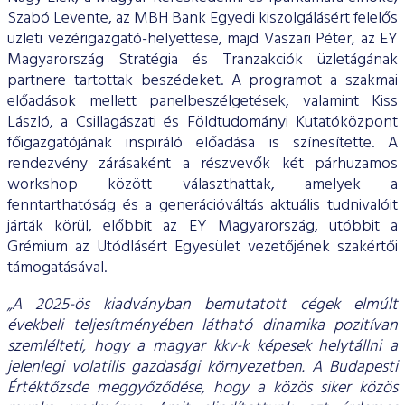
Szabó Levente, az MBH Bank Egyedi kiszolgálásért felelős
üzleti vezérigazgató-helyettese, majd Vaszari Péter, az EY
Magyarország Stratégia és Tranzakciók üzletágának
partnere tartottak beszédeket. A programot a szakmai
előadások mellett panelbeszélgetések, valamint Kiss
László, a Csillagászati és Földtudományi Kutatóközpont
főigazgatójának inspiráló előadása is színesítette. A
rendezvény zárásaként a részvevők két párhuzamos
workshop között választhattak, amelyek a
fenntarthatóság és a generációváltás aktuális tudnivalóit
járták körül, előbbit az EY Magyarország, utóbbit a
Grémium az Utódlásért Egyesület vezetőjének szakértői
támogatásával.
„A 2025-ös kiadványban bemutatott cégek elmúlt
évekbeli teljesítményében látható dinamika pozitívan
szemlélteti, hogy a magyar kkv-k képesek helytállni a
jelenlegi volatilis gazdasági környezetben. A Budapesti
Értéktőzsde meggyőződése, hogy a közös siker közös