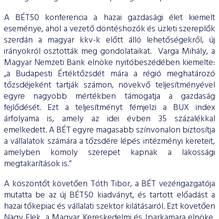
A BÉT50 konferencia a hazai gazdasági élet kiemelt
eseménye, ahol a vezető döntéshozók és üzleti szereplők
szerdán a magyar kkv-k előtt álló lehetőségekről, új
irányokról osztották meg gondolataikat. Varga Mihály, a
Magyar Nemzeti Bank elnöke nyitóbeszédében kiemelte:
„a Budapesti Értéktőzsdét mára a régió meghatározó
tőzsdéjeként tartják számon, növekvő teljesítményével
egyre nagyobb mértékben támogatja a gazdaság
fejlődését. Ezt a teljesítményt fémjelzi a BUX index
árfolyama is, amely az idei évben 35 százalékkal
emelkedett. A BÉT egyre magasabb színvonalon biztosítja
a vállalatok számára a tőzsdére lépés intézményi kereteit,
amelyben komoly szerepet kapnak a lakossági
megtakarítások is.”
A köszöntőt követően Tóth Tibor, a BÉT vezérigazgatója
mutatta be az új BÉT50 kiadványt, és tartott előadást a
hazai tőkepiac és vállalati szektor kilátásairól. Ezt követően
Nagy Elek, a Magyar Kereskedelmi és Iparkamara elnöke,