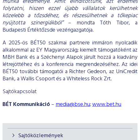
munka eredménye. Amit elindítottunk, azt érdemes
folytatni, hiszen ezzel újabb vállalatok kerülhetnek
közelebb a tőzsdéhez, és részesülhetnek a tőkepiac
nyújtotta szinergiákból”
– mondta Tóth Tibor, a
Budapesti Értéktőzsde vezérigazgatója.
A 2025-ös BÉT50 szakmai partnere immáron nyolcadik
alkalommal az EY Magyarország; kiemelt támogatóként az
MBH Bank és a Széchenyi Alapok járult hozzá a kiadvány
létrejöttéhez és a konferencia megrendezéséhez. Az idei
BÉT50 további támogatói a Richter Gedeon, az UniCredit
Bank, a Wallis Csoport és a Whiteless Rock Zrt.
Sajtókapcsolat
BÉT Kommunikáció
–
media@bse.hu
;
www.bet.hu
Sajtóközlemények