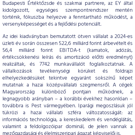
Budapesti Értéktőzsde és szakmai partnere, az EY által
kidolgozott, egységes szempontrendszer mentén
történik, fókuszba helyezve a fenntartható működést, a
versenyképességet és a fejlődési potenciált.
Az idei kiadványban bemutatott ötven vállalat a 2024-es
üzleti év során összesen 522,6 milliárd forint árbevételt és
56,4 milliárd forint EBITDA-t (kamatok, adózás,
értékcsökkenési leírás és amortizáció előtti eredményt)
realizáltak, és 7742 munkavállalót foglalkoztatnak. A
vállalkozások tevékenységi körüket és földrajzi
elhelyezkedésüket tekintve egyaránt sokszínű képet
mutatnak a hazai középvállalati szegmensről. A cégek
Magyarország különböző pontjain működnek, a
legnagyobb arányban – a korábbi évekhez hasonlóan –
továbbra is Pest vármegyében. Iparági megoszlásuk jól
tükrözi a hazai vállalati szféra változatosságát: az
információs technológia, a kereskedelem és vendéglátás,
valamint a feldolgozóipar dominál, de jelen vannak a
mezőgazdasági és élelmiszeripari ágazat képviselői is.