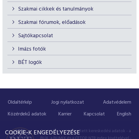
Szakmai cikkek és tanulmányok
Szakmai fórumok, előadások
Sajtókapcsolat
Imázs fotók
BÉT logók
Oldaltérkép
Jogi nyilatkozat
Adatvédelem
Közérdekű adatok
Karrier
Kapcsolat
English
A portálon megjelenített kereskedési adatok - a
COOKIE-K ENGEDÉLYEZÉSE
BUX, a BUMIX és a CETOP NTR index kivételével -