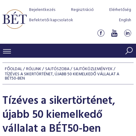
Bejelentkezés
Regisztráció
Elérhetőség
Befektetői kapcsolatok
English
KERESKEDÉSI ADATOK
FŐOLDAL
RÓLUNK
SAJTÓSZOBA
SAJTÓKÖZLEMÉNYEK
TÍZÉVES A SIKERTÖRTÉNET, ÚJABB 50 KIEMELKEDŐ VÁLLALAT A
INDEXEK
BEFEKTETŐK
BÉT50-BEN
Részvényindexek
Piaci forgalom
Termékcsoportok
KIBOCSÁTÓK
Tízéves a sikertörténet,
Kötvényindexek
Kedvenc instrumentumok
Szabályozás
Indexek
Részvény és vállalati kötvény tőzsdei bevezetését támoga
TŐZSDETAGOK
újabb 50 kiemelkedő
Jelzáloglevél indexek
program
Azonnali Piac
Alkalmazott díjstruktúra
BÉT szabályzatok
Részvény szekció
Tőzsdetagok, üzletkötők
vállalat a BÉT50-ben
VENDOROK
Vállalati kötvény indexek
Származékos piac
BÉT Xtend - Részvénypiac egyszerűen
Részvények
Elszámolás
Befektetővédelem
Hitelpapír szekció
Útmutató a taggá váláshoz