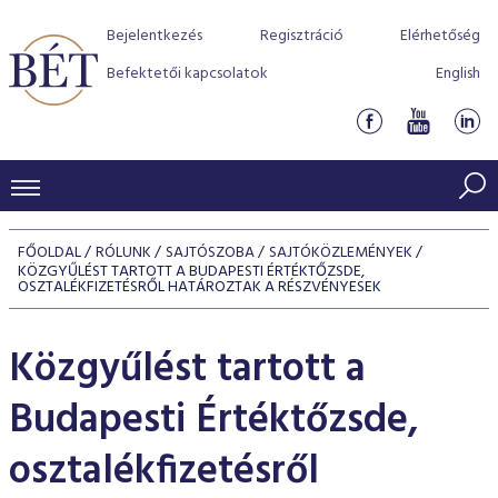
Bejelentkezés
Regisztráció
Elérhetőség
Befektetői kapcsolatok
English
KERESKEDÉSI ADATOK
FŐOLDAL
RÓLUNK
SAJTÓSZOBA
SAJTÓKÖZLEMÉNYEK
KÖZGYŰLÉST TARTOTT A BUDAPESTI ÉRTÉKTŐZSDE,
INDEXEK
BEFEKTETŐK
OSZTALÉKFIZETÉSRŐL HATÁROZTAK A RÉSZVÉNYESEK
Részvényindexek
Piaci forgalom
Termékcsoportok
KIBOCSÁTÓK
Közgyűlést tartott a
Kötvényindexek
Kedvenc instrumentumok
Szabályozás
Indexek
Részvény és vállalati kötvény tőzsdei bevezetését támoga
TŐZSDETAGOK
Budapesti Értéktőzsde,
Jelzáloglevél indexek
program
Azonnali Piac
Alkalmazott díjstruktúra
BÉT szabályzatok
Részvény szekció
Tőzsdetagok, üzletkötők
osztalékfizetésről
VENDOROK
Vállalati kötvény indexek
Származékos piac
BÉT Xtend - Részvénypiac egyszerűen
Részvények
Elszámolás
Befektetővédelem
Hitelpapír szekció
Útmutató a taggá váláshoz