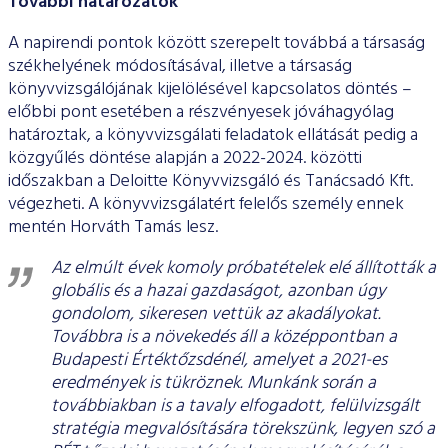
További határozatok
A napirendi pontok között szerepelt továbbá a társaság
székhelyének módosításával, illetve a társaság
könyvvizsgálójának kijelölésével kapcsolatos döntés –
előbbi pont esetében a részvényesek jóváhagyólag
határoztak, a könyvvizsgálati feladatok ellátását pedig a
közgyűlés döntése alapján a 2022-2024. közötti
időszakban a Deloitte Könyvvizsgáló és Tanácsadó Kft.
végezheti. A könyvvizsgálatért felelős személy ennek
mentén Horváth Tamás lesz.
Az elmúlt évek komoly próbatételek elé állították a
globális és a hazai gazdaságot, azonban úgy
gondolom, sikeresen vettük az akadályokat.
Továbbra is a növekedés áll a középpontban a
Budapesti Értéktőzsdénél, amelyet a 2021-es
eredmények is tükröznek. Munkánk során a
továbbiakban is a tavaly elfogadott, felülvizsgált
stratégia megvalósítására törekszünk, legyen szó a