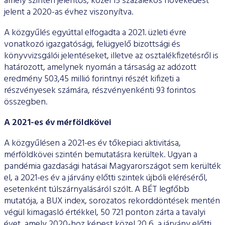
amely szintén jelentős, közel 15 százalékos növekedést
jelent a 2020-as évhez viszonyítva.
A közgyűlés egyúttal elfogadta a 2021. üzleti évre
vonatkozó igazgatósági, felügyelő bizottsági és
könyvvizsgálói jelentéseket, illetve az osztalékfizetésről is
határozott, amelynek nyomán a társaság az adózott
eredmény 503,45 millió forintnyi részét kifizeti a
részvényesek számára, részvényenkénti 93 forintos
összegben.
A 2021-es év mérföldkövei
A közgyűlésen a 2021-es év tőkepiaci aktivitása,
mérföldkövei szintén bemutatásra kerültek. Ugyan a
pandémia gazdasági hatásai Magyarországot sem kerülték
el, a 2021-es év a járvány előtti szintek újbóli eléréséről,
esetenként túlszárnyalásáról szólt. A BÉT legfőbb
mutatója, a BUX index, sorozatos rekorddöntések mentén
végül kimagasló értékkel, 50 721 ponton zárta a tavalyi
évet, amely 2020-hoz képest közel 20,6, a járvány előtti