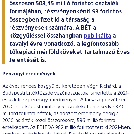
ESG Útmutató
összesen 503,45 millió forintot osztalék
formájában, részvényenkénti 93 forintos
összegben fizet ki a társaság a
részvényesek számára. A BÉT a
közgyűléssel összhangban
publikálta
a
tavalyi évre vonatkozó, a legfontosabb
tőkepiaci mérföldköveket tartalmazó Éves
Jelentését is.
Pénzügyi eredmények
Az éves rendes közgyűlés keretében Végh Richárd, a
Budapesti Értéktőzsde vezérigazgatója ismertette a 2021-
es üzleti év pénzügyi eredményeit. A társaság bevételei
2020-hoz képest mintegy 5 százalékot emelkedve 3,46
milliárd forintra nőttek, az adózott eredmény pedig a
2020-as érték közel ötszörösére, 586 millió forintra
emelkedett. Az EBITDA 982 millió forintot tett ki 2021-ben,