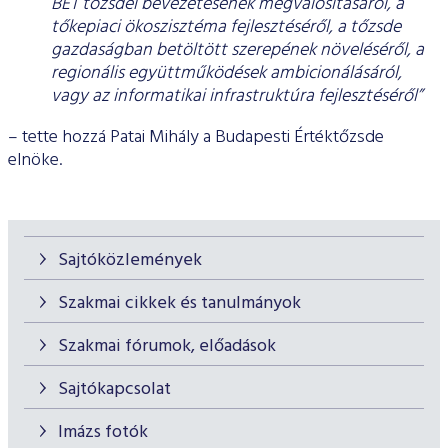
BÉT tőzsdei bevezetésének megvalósításáról, a
tőkepiaci ökoszisztéma fejlesztéséről, a tőzsde
gazdaságban betöltött szerepének növeléséről, a
regionális együttműködések ambicionálásáról,
vagy az informatikai infrastruktúra fejlesztéséről”
– tette hozzá Patai Mihály a Budapesti Értéktőzsde
elnöke.
Sajtóközlemények
Szakmai cikkek és tanulmányok
Szakmai fórumok, előadások
Sajtókapcsolat
Imázs fotók