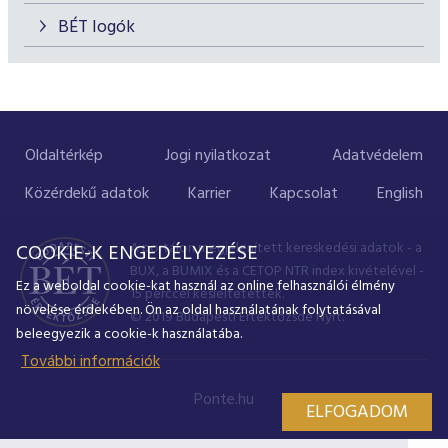
BÉT logók
Oldaltérkép
Jogi nyilatkozat
Adatvédelem
Közérdekű adatok
Karrier
Kapcsolat
English
A portálon megjelenített kereskedési adatok - a
COOKIE-K ENGEDÉLYEZÉSE
BUX, a BUMIX és a CETOP NTR index kivételével -
Ez a weboldal cookie-kat használ az online felhasználói élmény
15 perccel késleltetettek.
növelése érdekében. Ön az oldal használatának folytatásával
© 2019 Budapesti Értéktőzsde Nyrt.
beleegyezik a cookie-k használatába.
További információk
Ponte.hu
ELFOGADOM