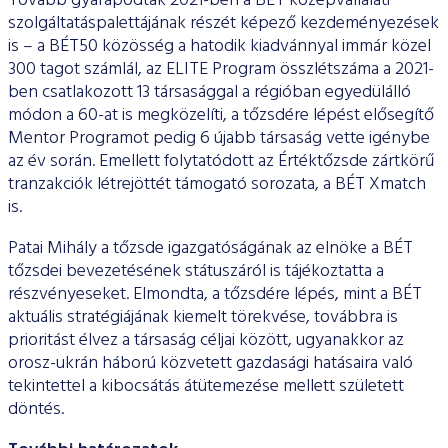
Tovább gyarapodtak 2021-ben a BÉT középvállalati
szolgáltatáspalettájának részét képező kezdeményezések
is – a BÉT50 közösség a hatodik kiadvánnyal immár közel
300 tagot számlál, az ELITE Program összlétszáma a 2021-
ben csatlakozott 13 társasággal a régióban egyedülálló
módon a 60-at is megközelíti, a tőzsdére lépést elősegítő
Mentor Programot pedig 6 újabb társaság vette igénybe
az év során. Emellett folytatódott az Értéktőzsde zártkörű
tranzakciók létrejöttét támogató sorozata, a BÉT Xmatch
is.
Patai Mihály a tőzsde igazgatóságának az elnöke a BÉT
tőzsdei bevezetésének státuszáról is tájékoztatta a
részvényeseket. Elmondta, a tőzsdére lépés, mint a BÉT
aktuális stratégiájának kiemelt törekvése, továbbra is
prioritást élvez a társaság céljai között, ugyanakkor az
orosz-ukrán háború közvetett gazdasági hatásaira való
tekintettel a kibocsátás átütemezése mellett született
döntés.