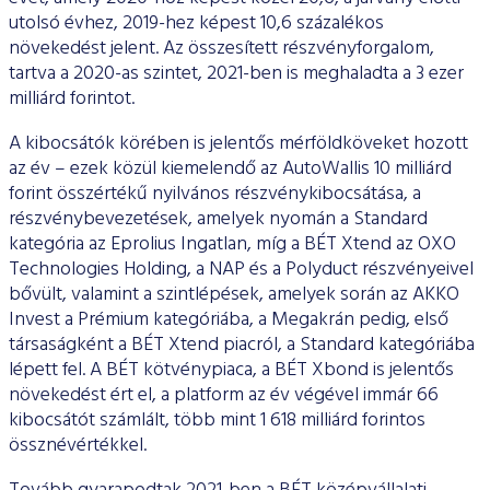
utolsó évhez, 2019-hez képest 10,6 százalékos
növekedést jelent. Az összesített részvényforgalom,
tartva a 2020-as szintet, 2021-ben is meghaladta a 3 ezer
milliárd forintot.
A kibocsátók körében is jelentős mérföldköveket hozott
az év – ezek közül kiemelendő az AutoWallis 10 milliárd
forint összértékű nyilvános részvénykibocsátása, a
részvénybevezetések, amelyek nyomán a Standard
kategória az Eprolius Ingatlan, míg a BÉT Xtend az OXO
Technologies Holding, a NAP és a Polyduct részvényeivel
bővült, valamint a szintlépések, amelyek során az AKKO
Invest a Prémium kategóriába, a Megakrán pedig, első
társaságként a BÉT Xtend piacról, a Standard kategóriába
lépett fel. A BÉT kötvénypiaca, a BÉT Xbond is jelentős
növekedést ért el, a platform az év végével immár 66
kibocsátót számlált, több mint 1 618 milliárd forintos
össznévértékkel.