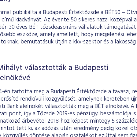
mal publikálta a Budapesti Értéktőzsde a BÉT50 – Ötve
 című kiadványát. Az évente 50 sikeres hazai középvál
idén 30 éves BÉT tőzsdeaspiráns vállalatok támogatásá
tősebb eszköze, amely amellett, hogy megjelenési lehe
latoknak, bemutatásuk útján a kkv-szektor és a lakosság 
Mihályt választották a Budapesti
 elnökévé
-én tartotta meg a Budapesti Értéktőzsde a tavaszi, r
rősítő rendkívüli közgyűlését, amelynek keretében újra 
i Bank alelnökét választották meg a BÉT elnökévé. A 
ati pont, így a Tőzsde 2019-es pénzügyi beszámolója is 
vonatkozó árbevétel 2018-hoz képest mintegy 5 százal
forintot tett ki, az adózás utáni eredmény pedig közel öt
 A közgyűlés döntése alapján osztalékot ezúttal sem fiz