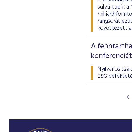
elsősorban a 
súlyú papír, a
milliárd forint
rangsorát ezút
következett a
A fenntartha
konferenciát
Nyilvános sza
ESG befekteté