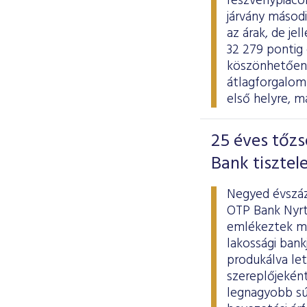
részvénypiaco
járvány másodi
az árak, de j
32 279 pontig 
köszönhetően a
átlagforgalom 
első helyre, m
25 éves tőzs
Bank tisztel
Negyed évszáz
OTP Bank Nyrt
emlékeztek me
lakossági bank
produkálva le
szereplőjekén
legnagyobb súl