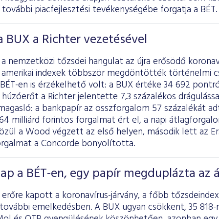
a további piacfejlesztési tevékenységébe forgatja a BÉT.
 BUX a Richter vezetésével
 nemzetközi tőzsdei hangulat az újra erősödő koronaví
b amerikai indexek többször megdöntötték történelmi cs
BÉT-en is érzékelhető volt: a BUX értéke 34 692 pontró
húzóerőt a Richter jelentette 7,3 százalékos dráguláss
magasló: a bankpapír az összforgalom 57 százalékát adt
4 milliárd forintos forgalmat ért el, a napi átlagforgalo
zül a Wood végzett az első helyen, második lett az Er
rgalmat a Concorde bonyolította.
ap a BÉT-en, egy papír megduplázta az á
a erőre kapott a koronavírus-járvány, a főbb tőzsdein
 további emelkedésben. A BUX ugyan csökkent, 35 818-r