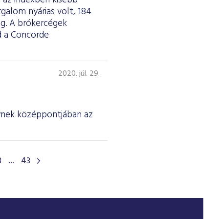
 az indexben kisebb
galom nyárias volt, 184
meg. A brókercégek
jd a Concorde
2020. júl. 29.
ynek középpontjában az
8
...
43