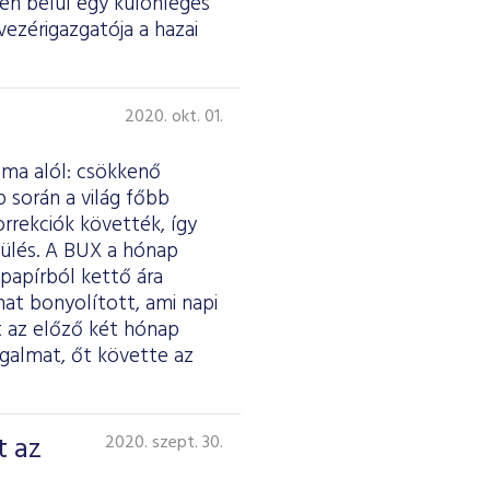
én belül egy különleges
-vezérigazgatója a hazai
2020. okt. 01.
áma alól: csökkenő
 során a világ főbb
orrekciók követték, így
gülés. A BUX a hónap
papírból kettő ára
mat bonyolított, ami napi
nt az előző két hónap
galmat, őt követte az
t az
2020. szept. 30.