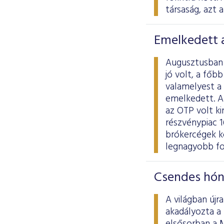
társaság, azt 
Emelkedett a
Augusztusban a
jó volt, a főb
valamelyest a 
emelkedett. A 
az OTP volt ki
részvénypiac 16
brókercégek kö
legnagyobb fo
Csendes hón
A világban újr
akadályozta a