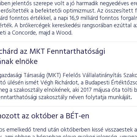
miben jelentős szerepe volt a jó harmadik negyedéves 
s erősítették a befektetői optimizmust. Az összesített
iárd forintos értékkel, a napi 16,9 milliárd forintos forgal
rték. A brókercégek kereskedési rangsorában ezúttal az
veti a Concorde, majd a Wood.
ichárd az MKT Fenntarthatósági
ának elnöke
azdasági Társaság (MKT) Felelős Vállalatirányítás Szak
jító ülésén ismét Végh Richárdot, a Budapesti Értéktőzs
eg a szakosztály elnökének, aki 2017 májusa óta tölti b
enntarthatósági szakosztály néven folytatja munkáját
.
hozott az október a BÉT-en
s emelkedő trend után októberben kissé visszaestek 