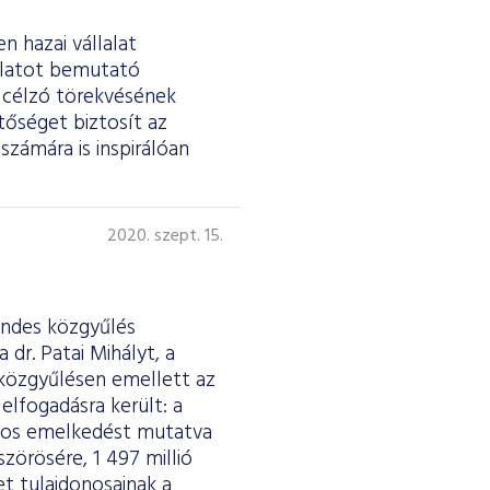
n hazai vállalat
lalatot bemutató
t célzó törekvésének
tőséget biztosít az
számára is inspirálóan
2020. szept. 15.
endes közgyűlés
dr. Patai Mihályt, a
közgyűlésen emellett az
elfogadásra került: a
ékos emelkedést mutatva
szörösére, 1 497 millió
et tulajdonosainak a