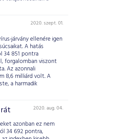
2020. szept. 01.
rus-járvány ellenére igen
úcsaikat. A hatás
l 34 851 pontra
al, forgalomban viszont
a. Az azonnali
m 8,6 milliárd volt. A
ste, a harmadik
rát
2020. aug. 04.
dexeket azonban ez nem
ól 34 692 pontra,