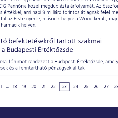
Mol és OTP gyengülésének köszönhetően, azonban egy,
 CIG Pannónia közel megduplázta árfolyamát. Az összfor
os értékkel, ami napi 8 milliárd forintos átlagnak felel 
tal az Erste nyerte, második helyre a Wood került, ma
 harmadik helyen.
tó befektetésekről tartott szakmai
 a Budapesti Értéktőzsde
kmai fórumot rendezett a Budapesti Értéktőzsde, amel
sek és a fenntartható pénzügyek álltak.
1
...
18
19
20
21
22
23
24
25
26
27
2