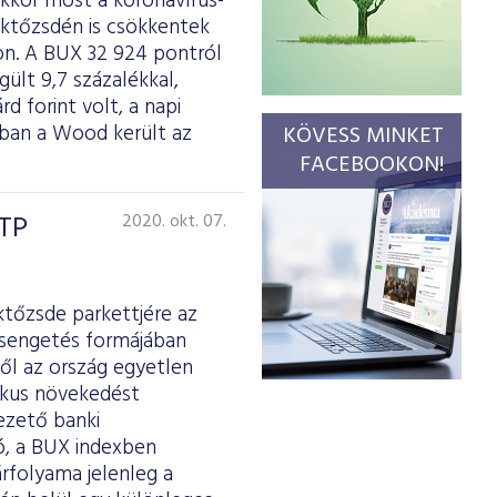
kkor most a koronavírus-
éktőzsdén is csökkentek
on. A BUX 32 924 pontról
ült 9,7 százalékkal,
d forint volt, a napi
rában a Wood került az
KÖVESS MINKET
FACEBOOKON!
OTP
2020. okt. 07.
ktőzsde parkettjére az
csengetés formájában
ől az ország egyetlen
mikus növekedést
ezető banki
ó, a BUX indexben
árfolyama jelenleg a