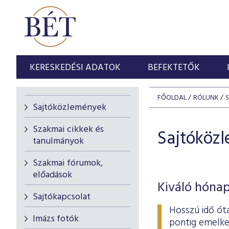
KERESKEDÉSI ADATOK
BEFEKTETŐK
FŐOLDAL
RÓLUNK
Sajtóközlemények
Szakmai cikkek és
Sajtóköz
tanulmányok
Szakmai fórumok,
előadások
Kiváló hónap
Sajtókapcsolat
Hosszú idő ót
Imázs fotók
pontig emelke