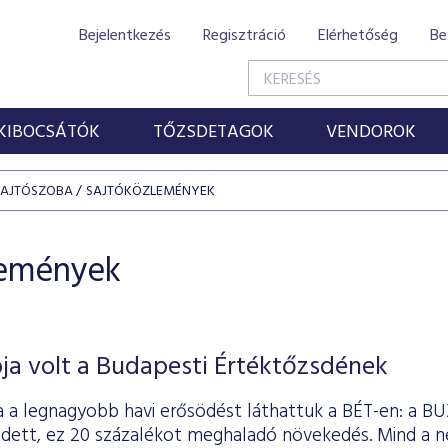
Bejelentkezés
Regisztráció
Elérhetőség
Be
KIBOCSÁTÓK
TŐZSDETAGOK
VENDOROK
SAJTÓSZOBA
SAJTÓKÖZLEMÉNYEK
lemények
ja volt a Budapesti Értéktőzsdének
a a legnagyobb havi erősödést láthattuk a BÉT-en: a BU
dett, ez 20 százalékot meghaladó növekedés. Mind a né