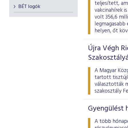
teljesített, a
BÉT logók
vakcinahírek i
volt 356,6 mill
legmagasabb é
helyen, őt kö
Újra Végh R
Szakosztály
A Magyar Közg
tartott tisztú
választották m
szakosztály F
Gyengülést 
A több hónapo