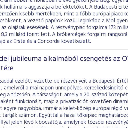
k, ami ebben a hónapban eleve gyakori jelenség, ugyana
k hulláma is aggasztja a befektetőket. A Budapesti Ért
ellemzően kisebb mértékben, mint a főbb európai piacok
csökkent, a vezető papírok közül leginkább a Mol gyeng
z olajárak esésének. A részvénypiac forgalma 173 milliár
8,3 milliárd forint lett. A brókercégek forgalmi rangso
ajd az Erste és a Concorde következett.
dei jubileuma alkalmából csengetés az 
etére
addal ezelőtt vezette be részvényeit a Budapesti Érté
., amelyről a mai napon ünnepélyes, kereskedésindító 
g a tőzsdén. A társaságot, amely a 20. század közepét
jaként funkcionált, majd a privatizációt követően dina
tt egyre nagyobbá, immár a kelet-közép európai régió v
t tartják számon. Egyúttal a hazai tőkepiac meghatároz
lyal jelen lévő kibocsátója, amelynek tőzsdei részvény