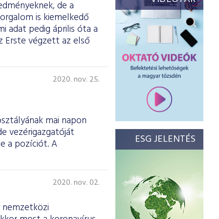
eredményeknek, de a
 forgalom is kiemelkedő
mi adat pedig április óta a
 Erste végzett az első
2020. nov. 25.
osztályának mai napon
de vezérigazgatóját
ESG JELENTÉS
e a pozíciót. A
2020. nov. 02.
a nemzetközi