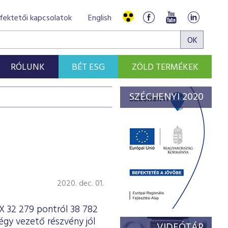
fektetői kapcsolatok
English
RÓLUNK
BÉT ESG
ZÖLD TERMÉKEK
SZÉCHENYI 2020
2020. dec. 01.
X 32 279 pontról 38 782
gy vezető részvény jól
VIDEÓTÁR