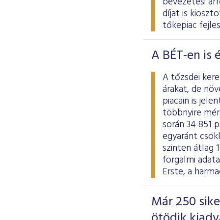
bevezetési ár
díjat is kiosz
tőkepiac fejle
A BÉT-en is 
A tőzsdei ker
árakat, de nö
piacain is jel
többnyire mér
során 34 851 p
egyaránt csökk
szinten átlag 
forgalmi adat
Erste, a harma
Már 250 sik
ötödik kiad