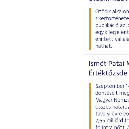
Ötödik alkalom
sikertörténete
publikáció az 
egyik legjelen
érintett válla
hathat.
Ismét Patai 
Értéktőzsde
Szeptember 14
döntéseit mege
Magyar Nemzet
összes határoz
tavalyi évre 
2,65 milliárd 
forintra nőtt.