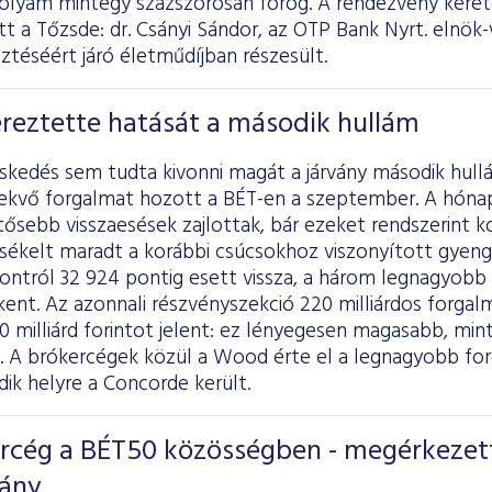
folyam mintegy százszorosán forog. A rendezvény keret
tott a Tőzsde: dr. Csányi Sándor, az OTP Bank Nyrt. elnök
sztéséért járó életműdíjban részesült.
éreztette hatását a második hullám
eskedés sem tudta kivonni magát a járvány második hull
vekvő forgalmat hozott a BÉT-en a szeptember. A hónap
entősebb visszaesések zajlottak, bár ezeket rendszerint k
sékelt maradt a korábbi csúcsokhoz viszonyított gyen
ontról 32 924 pontig esett vissza, a három legnagyobb 
ent. Az azonnali részvényszekció 220 milliárdos forgal
10 milliárd forintot jelent: ez lényegesen magasabb, mi
a. A brókercégek közül a Wood érte el a legnagyobb for
dik helyre a Concorde került.
ercég a BÉT50 közösségben - megérkezet
vány