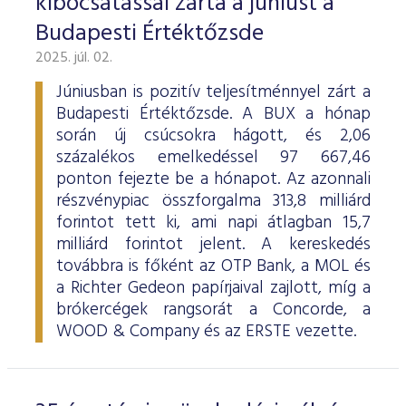
kibocsátással zárta a júniust a
Budapesti Értéktőzsde
2025. júl. 02.
Júniusban is pozitív teljesítménnyel zárt a
Budapesti Értéktőzsde. A BUX a hónap
során új csúcsokra hágott, és 2,06
százalékos emelkedéssel 97 667,46
ponton fejezte be a hónapot. Az azonnali
részvénypiac összforgalma 313,8 milliárd
forintot tett ki, ami napi átlagban 15,7
milliárd forintot jelent. A kereskedés
továbbra is főként az OTP Bank, a MOL és
a Richter Gedeon papírjaival zajlott, míg a
brókercégek rangsorát a Concorde, a
WOOD & Company és az ERSTE vezette.