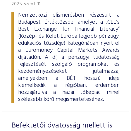
2025. szept. 11.
Nemzetközi elismerésben részesült a
Budapesti Értéktőzsde, amelyet a „CEE’s
Best Exchange for Financial Literacy”
(Közép- és Kelet-Európa legjobb pénzügyi
edukációs tőzsdéje) kategóriában nyert el
a Euromoney Capital Markets Awards
díjátadón. A díj a pénzügyi tudatosság
fejlesztését szolgáló programokat és
kezdeményezéseket jutalmazza,
amelyekben a BÉT hosszú ideje
kiemelkedik a régióban, érdemben
hozzájárulva a hazai tőkepiac minél
szélesebb körű megismertetéséhez.
Befektetői óvatosság mellett is