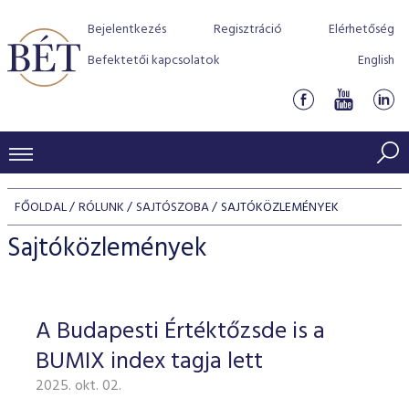
Bejelentkezés
Regisztráció
Elérhetőség
Befektetői kapcsolatok
English
KERESKEDÉSI ADATOK
FŐOLDAL
RÓLUNK
SAJTÓSZOBA
SAJTÓKÖZLEMÉNYEK
INDEXEK
BEFEKTETŐK
Sajtóközlemények
Részvényindexek
Piaci forgalom
Termékcsoportok
KIBOCSÁTÓK
Kötvényindexek
Kedvenc instrumentumok
Szabályozás
Indexek
Részvény és vállalati kötvény tőzsdei bevezetését támoga
A Budapesti Értéktőzsde is a
TŐZSDETAGOK
Jelzáloglevél indexek
program
Azonnali Piac
Alkalmazott díjstruktúra
BÉT szabályzatok
Részvény szekció
BUMIX index tagja lett
Tőzsdetagok, üzletkötők
VENDOROK
Vállalati kötvény indexek
Származékos piac
BÉT Xtend - Részvénypiac egyszerűen
Részvények
Elszámolás
Befektetővédelem
2025. okt. 02.
Hitelpapír szekció
Útmutató a taggá váláshoz