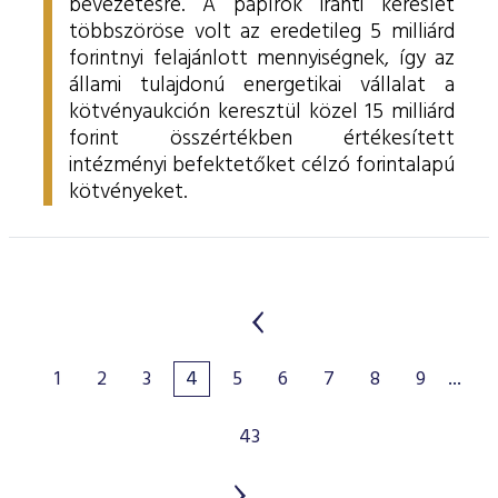
bevezetésre. A papírok iránti kereslet
többszöröse volt az eredetileg 5 milliárd
forintnyi felajánlott mennyiségnek, így az
állami tulajdonú energetikai vállalat a
kötvényaukción keresztül közel 15 milliárd
forint összértékben értékesített
intézményi befektetőket célzó forintalapú
kötvényeket.
1
2
3
4
5
6
7
8
9
...
43