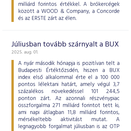
milliárd forintos értékkel. A brókercégek
között a WOOD & Company, a Concorde
és az ERSTE zárt az élen.
Júliusban tovább szárnyalt a BUX
2025. aug. 01.
A nyár második hónapja is pozitívan telt a
Budapesti Értéktőzsdén, hiszen a BUX
index első alkalommal érte el a 100 000
pontos lélektani határt, amely végül 3,7
százalékos növekedéssel 101 244,5
ponton zárt. Az azonnali részvénypiac
összforgalma 271 milliárd forintot tett ki,
ami napi átlagban 11,8 milliárd forintos,
mérsékeltebb aktivitást mutat. A
legnagyobb forgalmat júliusban is az OTP