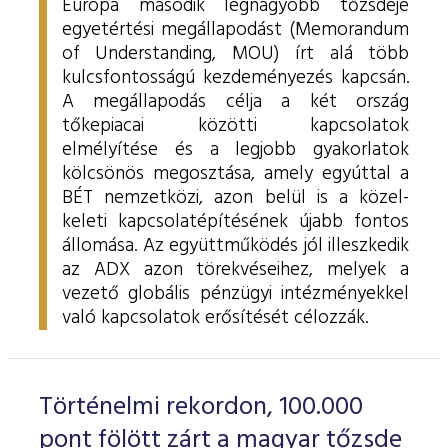
Európa második legnagyobb tőzsdéje
egyetértési megállapodást (Memorandum
of Understanding, MOU) írt alá több
kulcsfontosságú kezdeményezés kapcsán.
A megállapodás célja a két ország
tőkepiacai közötti kapcsolatok
elmélyítése és a legjobb gyakorlatok
kölcsönös megosztása, amely egyúttal a
BÉT nemzetközi, azon belül is a közel-
keleti kapcsolatépítésének újabb fontos
állomása. Az együttműködés jól illeszkedik
az ADX azon törekvéseihez, melyek a
vezető globális pénzügyi intézményekkel
való kapcsolatok erősítését célozzák.
Történelmi rekordon, 100.000
pont fölött zárt a magyar tőzsde