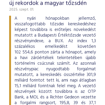
új rekordok a magyar tőzsdén
2025. szept. 01.
A nyári hónapokban jellemző,
visszafogottabb tőzsdei kereskedéshez
képest továbbra is erőteljes növekedést
mutatott a Budapesti Értéktőzsde vezető
részvényindexe, a BUX. Az index 1,3
százalékos emelkedést követően
102 554,6 ponton zárta a hónapot, amely
a havi záróértékek tekintetében újabb
történelmi csúcsnak számít. Az azonnali
részvénypiac nyugodtabb forgalmat
mutatott, a kereskedés összértéke 301,9
milliárd forintot tett ki, ami napi átlagban
15,1 milliárd forintnak felel meg. A vezető
részvények között továbbra is az OTP
Bank, a MOL és a Richter Gedeon vezette
a forgalmi rangsort, 195,8, 39 és 37,1