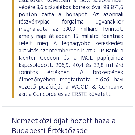
csúcsokat követően a BUX szeptember
ESG Útmutató
végére 3,6 százalékos korrekcióval 98 871,6
ponton zárta a hónapot. Az azonnali
részvénypiac forgalma ugyanakkor
meghaladta az 330,9 milliárd forintot,
amely napi átlagban 15 milliárd forintnak
felelt meg. A legnagyobb kereskedési
aktivitás szeptemberben is az OTP Bank, a
Richter Gedeon és a MOL papírjaihoz
kapcsolódott, 206,9, 40,4 és 32,8 milliárd
forintos értékben. A brókercégek
élmezőnyében megtartotta előző havi
vezető pozícióját a WOOD & Company,
akit a Concorde és az ERSTE követett.
Nemzetközi díjat hozott haza a
Budapesti Értéktőzsde