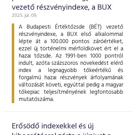
vezető részvényindexe, a BUX
2025. júl. 09.
A Budapesti Értéktőzsde (BÉT) vezető
részvényindexe, a BUX első alkalommal
lépte át a 100.000 pontos záróértéket,
ezzel új történelmi mérföldkövet ért el a
hazai tőzsde. Az 1991-ben 1000 pontról
indult, azóta százszoros növekedést elérő
index a legnagyobb tőkeértékű és
forgalmú hazai részvények árfolyamának
változását követi, egyúttal pedig a magyar
tőkepiac teljesítményének legfontosabb
mutatószáma.
Erősödő indexekkel és új