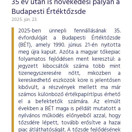
35 év után is növekedési pályán a
Budapesti Értéktőzsde
2025. jún. 23.
2025-ben ünnepli fennállásának 35.
évfordulóját a Budapesti Értéktőzsde
(BÉT), amely 1990. június 21-én nyitotta
meg újra kapuit. Azóta a magyar tőkepiac
folyamatos fejlődésen ment keresztül: a
jegyzett kibocsátók száma több mint
tizenegyszeresére nőtt, miközben a
kereskedhető eszközök köre is jelentősen
kibővült, a részvények mellett ma már
számos különböző értékpapírtípus érhető
el a befektetők számára. Az elmúlt
években a BÉT maga is példát mutatott a
nyilvános működés előnyeiből azzal, hogy
tőzsdére lépett, tovább erősítve a hazai
piac átláthatóságát. A tőzsde fejlődésének