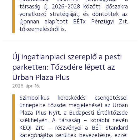
társaság új, 2026–2028 közötti időszakra
vonatkozó stratégiáját, és döntöttek az
újonnan alapított BÉTx Pénzügyi Zrt.
tőkeemeléséről is.
Új ingatlanpiaci szereplő a pesti
parketten: Tőzsdére lépett az
Urban Plaza Plus
2026. ápr. 16.
Szimbolikus kereskedési csengetéssel
ünnepelte tőzsdei megjelenését az Urban
Plaza Plus Nyrt. a Budapesti Értéktőzsde
székhelyén. A társaság – korábbi nevén
KEQI Zrt. – részvényei a BÉT Standard
kategóriájába kerültek bevezetésre, ezzel