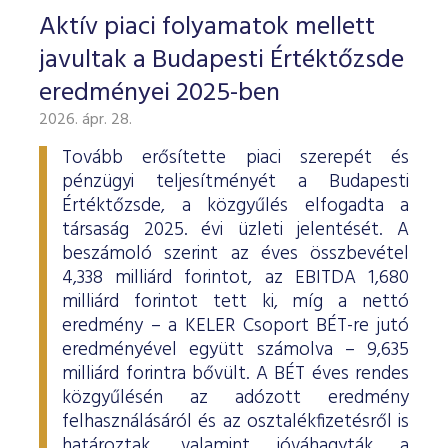
Aktív piaci folyamatok mellett
javultak a Budapesti Értéktőzsde
eredményei 2025-ben
2026. ápr. 28.
Tovább erősítette piaci szerepét és
pénzügyi teljesítményét a Budapesti
Értéktőzsde, a közgyűlés elfogadta a
társaság 2025. évi üzleti jelentését. A
beszámoló szerint az éves összbevétel
4,338 milliárd forintot, az EBITDA 1,680
milliárd forintot tett ki, míg a nettó
eredmény – a KELER Csoport BÉT-re jutó
eredményével együtt számolva – 9,635
milliárd forintra bővült. A BÉT éves rendes
közgyűlésén az adózott eredmény
felhasználásáról és az osztalékfizetésről is
határoztak, valamint jóváhagyták a