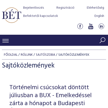
Bejelentkezés
Regisztráció
Elérhetőség
Befektetői kapcsolatok
English
KERESKEDÉSI ADATOK
FŐOLDAL
RÓLUNK
SAJTÓSZOBA
SAJTÓKÖZLEMÉNYEK
INDEXEK
BEFEKTETŐK
Sajtóközlemények
Részvényindexek
Piaci forgalom
Termékcsoportok
KIBOCSÁTÓK
Kötvényindexek
Kedvenc instrumentumok
Szabályozás
Indexek
Részvény és vállalati kötvény tőzsdei bevezetését támoga
Történelmi csúcsokat döntött
TŐZSDETAGOK
Jelzáloglevél indexek
program
Azonnali Piac
Alkalmazott díjstruktúra
BÉT szabályzatok
Részvény szekció
júliusban a BUX - Emelkedéssel
Tőzsdetagok, üzletkötők
VENDOROK
Vállalati kötvény indexek
Származékos piac
BÉT Xtend - Részvénypiac egyszerűen
Részvények
zárta a hónapot a Budapesti
Elszámolás
Befektetővédelem
Hitelpapír szekció
Útmutató a taggá váláshoz