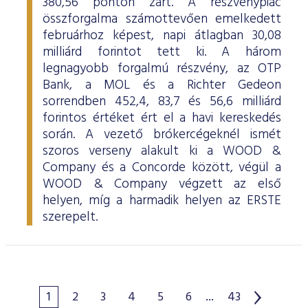
380,56 ponton zárt. A részvénypiac
összforgalma számottevően emelkedett
februárhoz képest, napi átlagban 30,08
milliárd forintot tett ki. A három
legnagyobb forgalmú részvény, az OTP
Bank, a MOL és a Richter Gedeon
sorrendben 452,4, 83,7 és 56,6 milliárd
forintos értéket ért el a havi kereskedés
során. A vezető brókercégeknél ismét
szoros verseny alakult ki a WOOD &
Company és a Concorde között, végül a
WOOD & Company végzett az első
helyen, míg a harmadik helyen az ERSTE
szerepelt.
1
2
3
4
5
6
...
43