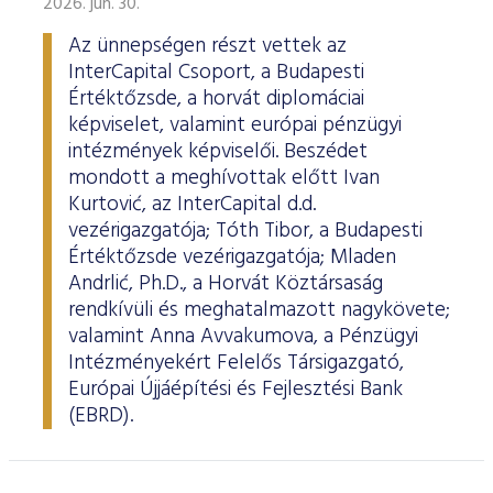
2026. jún. 30.
Az ünnepségen részt vettek az
InterCapital Csoport, a Budapesti
Értéktőzsde, a horvát diplomáciai
képviselet, valamint európai pénzügyi
intézmények képviselői. Beszédet
mondott a meghívottak előtt Ivan
Kurtović, az InterCapital d.d.
vezérigazgatója; Tóth Tibor, a Budapesti
Értéktőzsde vezérigazgatója; Mladen
Andrlić, Ph.D., a Horvát Köztársaság
rendkívüli és meghatalmazott nagykövete;
valamint Anna Avvakumova, a Pénzügyi
Intézményekért Felelős Társigazgató,
Európai Újjáépítési és Fejlesztési Bank
(EBRD).