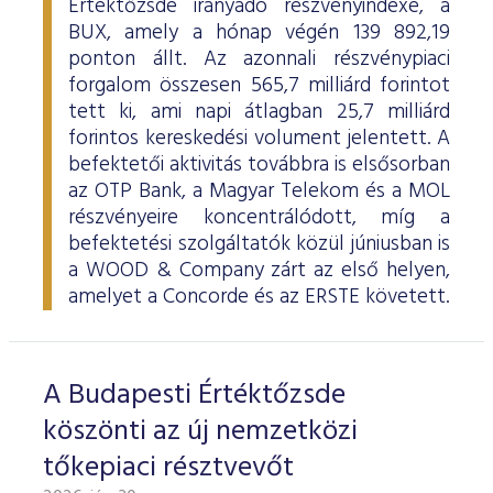
Értéktőzsde irányadó részvényindexe, a
BUX, amely a hónap végén 139 892,19
ponton állt. Az azonnali részvénypiaci
forgalom összesen 565,7 milliárd forintot
tett ki, ami napi átlagban 25,7 milliárd
forintos kereskedési volument jelentett. A
befektetői aktivitás továbbra is elsősorban
az OTP Bank, a Magyar Telekom és a MOL
részvényeire koncentrálódott, míg a
befektetési szolgáltatók közül júniusban is
a WOOD & Company zárt az első helyen,
amelyet a Concorde és az ERSTE követett.
A Budapesti Értéktőzsde
köszönti az új nemzetközi
tőkepiaci résztvevőt