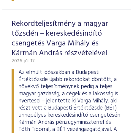
ESG Útmutató
Rekordteljesítmény a magyar
tőzsdén – kereskedésindító
csengetés Varga Mihály és
Kármán András részvételével
2026. júl. 17.
Az elmúlt időszakban a Budapesti
Értéktőzsde újabb rekordokat döntött, a
növekvő teljesítménynek pedig a teljes
magyar gazdaság, a cégek és a lakosság is
nyertesei – jelentette ki Varga Mihály, aki
részt vett a Budapesti Értéktőzsde (BÉT)
ünnepélyes kereskedésindító csengetésén
Kármán András pénzügyminiszterrel és
Tóth Tiborral, a BÉT vezérigazgatójával. A