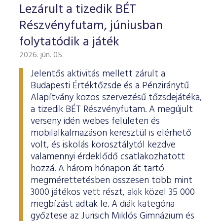
Lezárult a tizedik BÉT
Részvényfutam, júniusban
folytatódik a játék
2026. jún. 05.
Jelentős aktivitás mellett zárult a
Budapesti Értéktőzsde és a Pénziránytű
Alapítvány közös szervezésű tőzsdejátéka,
a tizedik BÉT Részvényfutam. A megújult
verseny idén webes felületen és
mobilalkalmazáson keresztül is elérhető
volt, és iskolás korosztálytól kezdve
valamennyi érdeklődő csatlakozhatott
hozzá. A három hónapon át tartó
megmérettetésben összesen több mint
3000 játékos vett részt, akik közel 35 000
megbízást adtak le. A diák kategória
győztese az Jurisich Miklós Gimnázium és