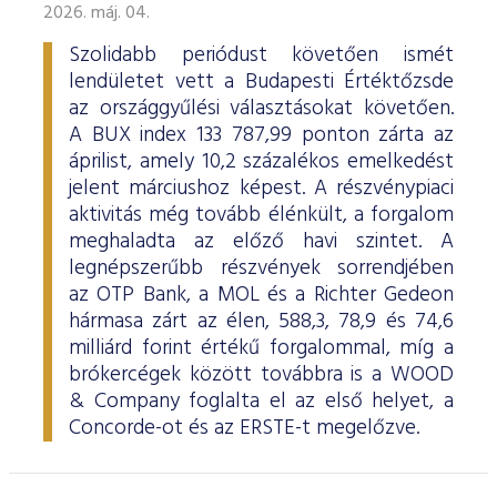
2026. máj. 04.
Szolidabb periódust követően ismét
lendületet vett a Budapesti Értéktőzsde
az országgyűlési választásokat követően.
A BUX index 133 787,99 ponton zárta az
áprilist, amely 10,2 százalékos emelkedést
jelent márciushoz képest. A részvénypiaci
aktivitás még tovább élénkült, a forgalom
meghaladta az előző havi szintet. A
legnépszerűbb részvények sorrendjében
az OTP Bank, a MOL és a Richter Gedeon
hármasa zárt az élen, 588,3, 78,9 és 74,6
milliárd forint értékű forgalommal, míg a
brókercégek között továbbra is a WOOD
& Company foglalta el az első helyet, a
Concorde-ot és az ERSTE-t megelőzve.