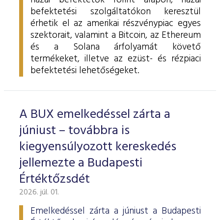
hazai befektetők forint alapon, hazai
befektetési szolgáltatókon keresztül
érhetik el az amerikai részvénypiac egyes
szektorait, valamint a Bitcoin, az Ethereum
és a Solana árfolyamát követő
termékeket, illetve az ezüst- és rézpiaci
befektetési lehetőségeket.
A BUX emelkedéssel zárta a
júniust – továbbra is
kiegyensúlyozott kereskedés
jellemezte a Budapesti
Értéktőzsdét
2026. júl. 01.
Emelkedéssel zárta a júniust a Budapesti