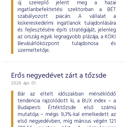
új szereplő jelent meg a hazai
ingatlanbefektetési szektorban a BÉT
szabályozott piacán. A vállalat a
kiskereskedelmi ingatlanok tulajdonlására
és fejlesztésére építi stratégiáját, jelenleg
az ország egyik legnagyobb plázája, a KÖKI
Bevásárlóközpont tulajdonosa és
üzemeltetője.
Erős negyedévet zárt a tőzsde
2026. ápr. 01.
Bár az eltelt időszakban mérséklődő
tendencia rajzolódott ki, a BUX index – a
Budapesti Értéktőzsde első számú
mutatója – mégis 9,3%-kal emelkedett az
első negyedévben, míg március végén 121