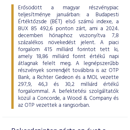
Erősödött a magyar részvénypiac
teljesítménye januárban: a Budapesti
Értéktőzsde (BÉT) első számú indexe, a
BUX 85 492,6 ponton zárt, ami a 2024.
decemberi hónaphoz viszonyítva 7,8
százalékos növekedést jelent. A piaci
forgalom 415 milliárd forintot tett ki,
amely 18,86 milliárd forint értékű napi
átlagnak felelt meg. A legnépszerűbb
részvények sorrendjét továbbra is az OTP
Bank, a Richter Gedeon és a MOL vezette
297,9, 46,3 és 30,2 milliárd értékű
forgalommal. A befektetési szolgáltatók
közül a Concorde, a Wood & Company és
az OTP vezettek a rangsorban.