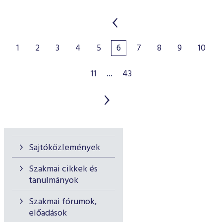
1
2
3
4
5
6
7
8
9
10
11
...
43
Sajtóközlemények
Szakmai cikkek és
tanulmányok
Szakmai fórumok,
előadások