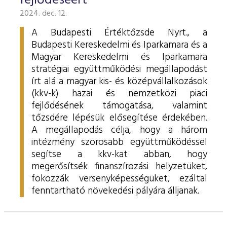
fejlődéséért
2024. dec. 12.
A Budapesti Értéktőzsde Nyrt., a
Budapesti Kereskedelmi és Iparkamara és a
Magyar Kereskedelmi és Iparkamara
stratégiai együttműködési megállapodást
írt alá a magyar kis- és középvállalkozások
(kkv-k) hazai és nemzetközi piaci
fejlődésének támogatása, valamint
tőzsdére lépésük elősegítése érdekében.
A megállapodás célja, hogy a három
intézmény szorosabb együttműködéssel
segítse a kkv-kat abban, hogy
megerősítsék finanszírozási helyzetüket,
fokozzák versenyképességüket, ezáltal
fenntartható növekedési pályára álljanak.