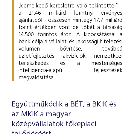
„kiemelkedő keresletre való tekintettel” –
a 21.46 milliárd forintnyi érvényes
ajánlatból - összesen mintegy 17,7 milliárd
forint értékben vont be tőkét a társaság
14.500 forintos áron. A kibocsátással a
bank célja a vállalati és lakossági hitelezési
volumen bővítése, továbbá
üzletfejlesztés, akvizíciók, nemzetközi
terjeszkedés és a mesterséges
intelligencia-alapú fejlesztések
megvalósítása.
Együttműködik a BÉT, a BKIK és
az MKIK a magyar
középvállalatok tőkepiaci