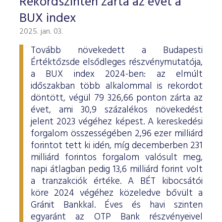
Rekordszinten zárta az évet a
BUX index
2025. jan. 03.
Tovább növekedett a Budapesti
Értéktőzsde elsődleges részvénymutatója,
a BUX index 2024-ben: az elmúlt
időszakban több alkalommal is rekordot
döntött, végül 79 326,66 ponton zárta az
évet, ami 30,9 százalékos növekedést
jelent 2023 végéhez képest. A kereskedési
forgalom összességében 2,96 ezer milliárd
forintot tett ki idén, míg decemberben 231
milliárd forintos forgalom valósult meg,
napi átlagban pedig 13,6 milliárd forint volt
a tranzakciók értéke. A BÉT kibocsátói
köre 2024 végéhez közeledve bővült a
Gránit Bankkal. Éves és havi szinten
egyaránt az OTP Bank részvényeivel