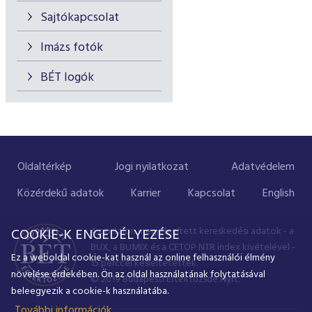
Sajtókapcsolat
Imázs fotók
BÉT logók
Oldaltérkép
Jogi nyilatkozat
Adatvédelem
Közérdekű adatok
Karrier
Kapcsolat
English
A portálon megjelenített kereskedési adatok - a
COOKIE-K ENGEDÉLYEZÉSE
BUX, a BUMIX és a CETOP NTR index kivételével -
Ez a weboldal cookie-kat használ az online felhasználói élmény
15 perccel késleltetettek.
növelése érdekében. Ön az oldal használatának folytatásával
© 2019 Budapesti Értéktőzsde Nyrt.
beleegyezik a cookie-k használatába.
További információk