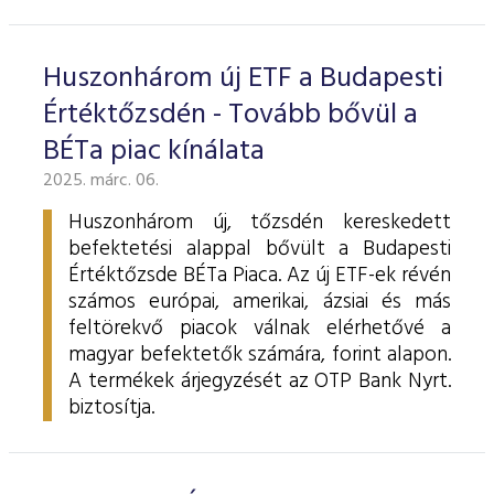
ESG Útmutató
Huszonhárom új ETF a Budapesti
Értéktőzsdén - Tovább bővül a
BÉTa piac kínálata
2025. márc. 06.
Huszonhárom új, tőzsdén kereskedett
befektetési alappal bővült a Budapesti
Értéktőzsde BÉTa Piaca. Az új ETF-ek révén
számos európai, amerikai, ázsiai és más
feltörekvő piacok válnak elérhetővé a
magyar befektetők számára, forint alapon.
A termékek árjegyzését az OTP Bank Nyrt.
biztosítja.