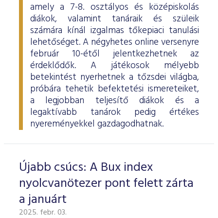
amely a 7-8. osztályos és középiskolás
diákok, valamint tanáraik és szüleik
számára kínál izgalmas tőkepiaci tanulási
lehetőséget. A négyhetes online versenyre
február 10-étől jelentkezhetnek az
érdeklődők. A játékosok mélyebb
betekintést nyerhetnek a tőzsdei világba,
próbára tehetik befektetési ismereteiket,
a legjobban teljesítő diákok és a
legaktívabb tanárok pedig értékes
nyereményekkel gazdagodhatnak.
Újabb csúcs: A Bux index
nyolcvanötezer pont felett zárta
a januárt
2025. febr. 03.