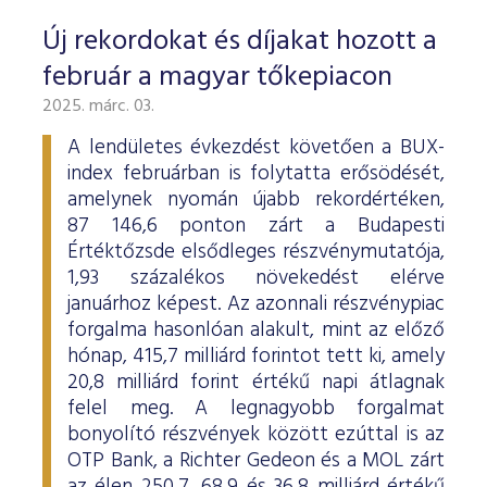
Új rekordokat és díjakat hozott a
február a magyar tőkepiacon
2025. márc. 03.
A lendületes évkezdést követően a BUX-
index februárban is folytatta erősödését,
amelynek nyomán újabb rekordértéken,
87 146,6 ponton zárt a Budapesti
Értéktőzsde elsődleges részvénymutatója,
1,93 százalékos növekedést elérve
januárhoz képest. Az azonnali részvénypiac
forgalma hasonlóan alakult, mint az előző
hónap, 415,7 milliárd forintot tett ki, amely
20,8 milliárd forint értékű napi átlagnak
felel meg. A legnagyobb forgalmat
bonyolító részvények között ezúttal is az
OTP Bank, a Richter Gedeon és a MOL zárt