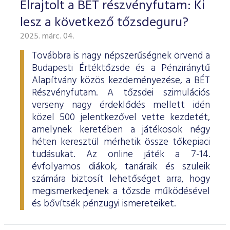
Elrajtolt a BÉT részvényfutam: Ki
lesz a következő tőzsdeguru?
2025. márc. 04.
Továbbra is nagy népszerűségnek örvend a
Budapesti Értéktőzsde és a Pénziránytű
Alapítvány közös kezdeményezése, a BÉT
Részvényfutam. A tőzsdei szimulációs
verseny nagy érdeklődés mellett idén
közel 500 jelentkezővel vette kezdetét,
amelynek keretében a játékosok négy
héten keresztül mérhetik össze tőkepiaci
tudásukat. Az online játék a 7-14.
évfolyamos diákok, tanáraik és szüleik
számára biztosít lehetőséget arra, hogy
megismerkedjenek a tőzsde működésével
és bővítsék pénzügyi ismereteiket.