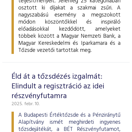
teljesítményeit. Jelenleg 25 kategóriában
osztott ki díjakat a szakmai zsűri. A
nagyszabású esemény a megszokott
módon köszöntőkkel és inspiráló
előadásokkal kezdődött, amelyeket
többek között a Magyar Nemzeti Bank, a
Magyar Kereskedelmi és Iparkamara és a
Tőzsde vezetői tartottak meg.
Éld át a tőzsdézés izgalmát:
Elindult a regisztráció az idei
részvényfutamra
2025. febr. 10.
A Budapesti Értéktőzsde és a Pénziránytű
Alapítvány ismét meghirdeti ingyenes
tőzsdejátékát, a BÉT Részvényfutamot,