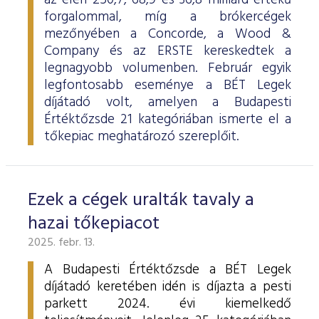
az élen 250,7, 68,9 és 36,8 milliárd értékű
forgalommal, míg a brókercégek
mezőnyében a Concorde, a Wood &
Company és az ERSTE kereskedtek a
legnagyobb volumenben. Február egyik
legfontosabb eseménye a BÉT Legek
díjátadó volt, amelyen a Budapesti
Értéktőzsde 21 kategóriában ismerte el a
tőkepiac meghatározó szereplőit.
Ezek a cégek uralták tavaly a
hazai tőkepiacot
2025. febr. 13.
A Budapesti Értéktőzsde a BÉT Legek
díjátadó keretében idén is díjazta a pesti
parkett 2024. évi kiemelkedő