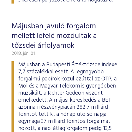
sikeresen pályázott erre a támogatásra.
Májusban javuló forgalom
mellett lefelé mozdultak a
tőzsdei árfolyamok
2018. jún. 01.
Májusban a Budapesti Értéktőzsde indexe
7,7 százalékkal esett. A legnagyobb
forgalmú papírok közül ezúttal az OTP, a
Mol és a Magyar Telekom is gyengébben
muzsikált, a Richter Gedeon viszont
emelkedett. A májusi kereskedés a BÉT
azonnali részvénypiacán 282,7 milliárd
forintot tett ki, a hónap utolsó napja
egymaga 37 milliárd forintos forgalmat
hozott, a napi átlagforgalom pedig 13,5