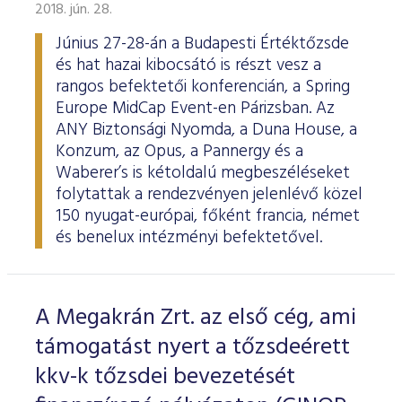
ESG Útmutató
2018. jún. 28.
Június 27-28-án a Budapesti Értéktőzsde
és hat hazai kibocsátó is részt vesz a
rangos befektetői konferencián, a Spring
Europe MidCap Event-en Párizsban. Az
ANY Biztonsági Nyomda, a Duna House, a
Konzum, az Opus, a Pannergy és a
Waberer’s is kétoldalú megbeszéléseket
folytattak a rendezvényen jelenlévő közel
150 nyugat-európai, főként francia, német
és benelux intézményi befektetővel.
A Megakrán Zrt. az első cég, ami
támogatást nyert a tőzsdeérett
kkv-k tőzsdei bevezetését