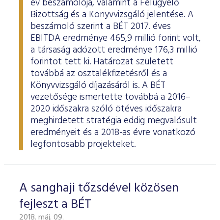
év beszámolója, valamint a Felügyelő
Bizottság és a Könyvvizsgáló jelentése. A
beszámoló szerint a BÉT 2017. éves
EBITDA eredménye 465,9 millió forint volt,
a társaság adózott eredménye 176,3 millió
forintot tett ki. Határozat született
továbbá az osztalékfizetésről és a
Könyvvizsgáló díjazásáról is. A BÉT
vezetősége ismertette továbbá a 2016–
2020 időszakra szóló ötéves időszakra
meghirdetett stratégia eddig megvalósult
eredményeit és a 2018-as évre vonatkozó
legfontosabb projekteket.
A sanghaji tőzsdével közösen
fejleszt a BÉT
2018. máj. 09.