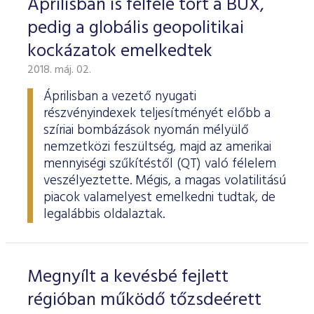
Áprilisban is felfelé tört a BUX,
pedig a globális geopolitikai
kockázatok emelkedtek
2018. máj. 02.
Áprilisban a vezető nyugati
részvényindexek teljesítményét előbb a
szíriai bombázások nyomán mélyülő
nemzetközi feszültség, majd az amerikai
mennyiségi szűkítéstől (QT) való félelem
veszélyeztette. Mégis, a magas volatilitású
piacok valamelyest emelkedni tudtak, de
legalábbis oldalaztak.
Megnyílt a kevésbé fejlett
régióban működő tőzsdeérett