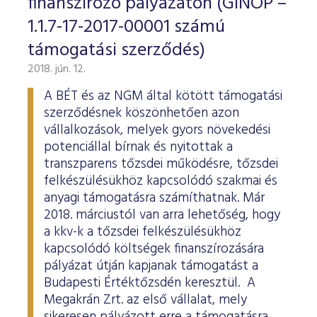
finanszírozó pályázaton (GINOP –
1.1.7-17-2017-00001 számú
támogatási szerződés)
2018. jún. 12.
A BÉT és az NGM által kötött támogatási
szerződésnek köszönhetően azon
vállalkozások, melyek gyors növekedési
potenciállal bírnak és nyitottak a
transzparens tőzsdei működésre, tőzsdei
felkészülésükhöz kapcsolódó szakmai és
anyagi támogatásra számíthatnak. Már
2018. márciustól van arra lehetőség, hogy
a kkv-k a tőzsdei felkészülésükhöz
kapcsolódó költségek finanszírozására
pályázat útján kapjanak támogatást a
Budapesti Értéktőzsdén keresztül. A
Megakrán Zrt. az első vállalat, mely