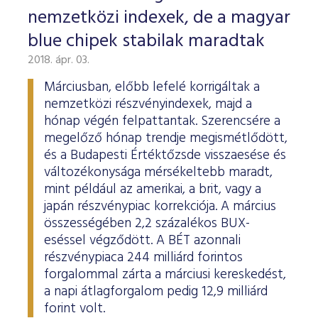
nemzetközi indexek, de a magyar
blue chipek stabilak maradtak
2018. ápr. 03.
Márciusban, előbb lefelé korrigáltak a
nemzetközi részvényindexek, majd a
hónap végén felpattantak. Szerencsére a
megelőző hónap trendje megismétlődött,
és a Budapesti Értéktőzsde visszaesése és
változékonysága mérsékeltebb maradt,
mint például az amerikai, a brit, vagy a
japán részvénypiac korrekciója. A március
összességében 2,2 százalékos BUX-
eséssel végződött. A BÉT azonnali
részvénypiaca 244 milliárd forintos
forgalommal zárta a márciusi kereskedést,
a napi átlagforgalom pedig 12,9 milliárd
forint volt.