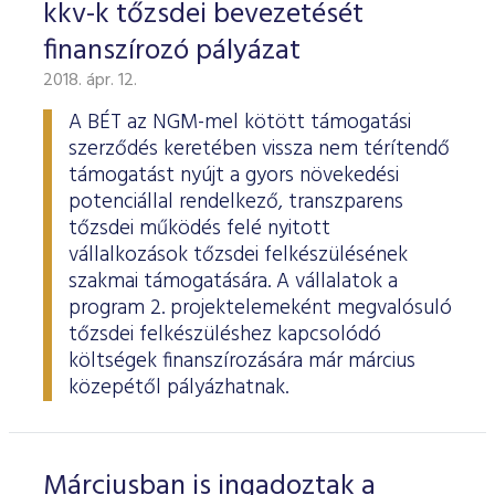
kkv-k tőzsdei bevezetését
finanszírozó pályázat
2018. ápr. 12.
A BÉT az NGM-mel kötött támogatási
szerződés keretében vissza nem térítendő
támogatást nyújt a gyors növekedési
potenciállal rendelkező, transzparens
tőzsdei működés felé nyitott
vállalkozások tőzsdei felkészülésének
szakmai támogatására. A vállalatok a
program 2. projektelemeként megvalósuló
tőzsdei felkészüléshez kapcsolódó
költségek finanszírozására már március
közepétől pályázhatnak.
Márciusban is ingadoztak a