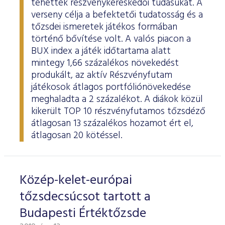
tehették részvénykereskedői tudásukat. A
ESG Útmutató
verseny célja a befektetői tudatosság és a
tőzsdei ismeretek játékos formában
történő bővítése volt. A valós piacon a
BUX index a játék időtartama alatt
mintegy 1,66 százalékos növekedést
produkált, az aktív Részvényfutam
játékosok átlagos portfóliónövekedése
meghaladta a 2 százalékot. A diákok közül
kikerült TOP 10 részvényfutamos tőzsdéző
átlagosan 13 százalékos hozamot ért el,
átlagosan 20 kötéssel.
Közép-kelet-európai
tőzsdecsúcsot tartott a
Budapesti Értéktőzsde