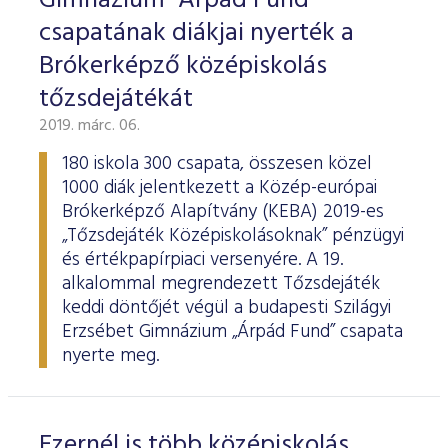
Gimnázium "Árpád Fund"
csapatának diákjai nyerték a
Brókerképző középiskolás
tőzsdejátékát
2019. márc. 06.
180 iskola 300 csapata, összesen közel
1000 diák jelentkezett a Közép-európai
Brókerképző Alapítvány (KEBA) 2019-es
„Tőzsdejáték Középiskolásoknak” pénzügyi
és értékpapírpiaci versenyére. A 19.
alkalommal megrendezett Tőzsdejáték
keddi döntőjét végül a budapesti Szilágyi
Erzsébet Gimnázium „Árpád Fund” csapata
nyerte meg.
Ezernél is több középiskolás