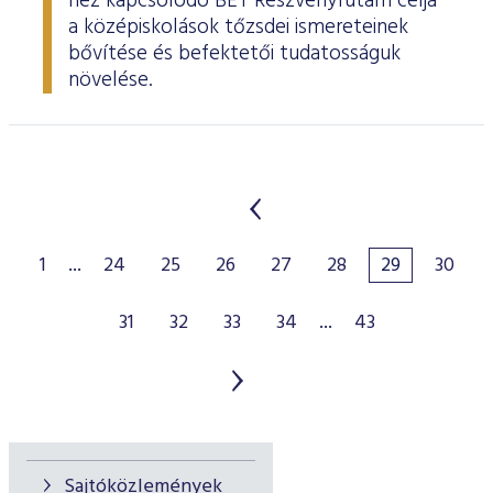
hez kapcsolódó BÉT Részvényfutam célja
a középiskolások tőzsdei ismereteinek
bővítése és befektetői tudatosságuk
növelése.
1
...
24
25
26
27
28
29
30
31
32
33
34
...
43
Sajtóközlemények