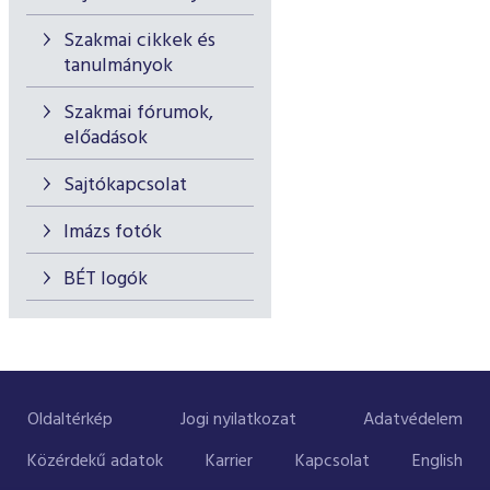
Szakmai cikkek és
tanulmányok
Szakmai fórumok,
előadások
Sajtókapcsolat
Imázs fotók
BÉT logók
Oldaltérkép
Jogi nyilatkozat
Adatvédelem
Közérdekű adatok
Karrier
Kapcsolat
English