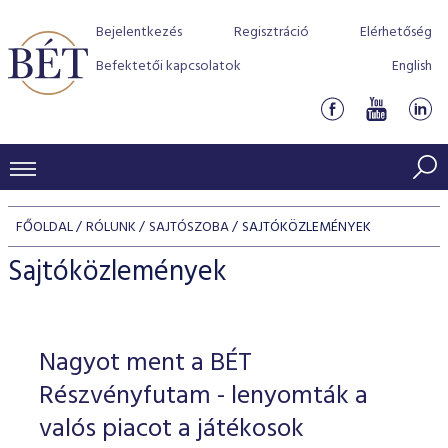
Bejelentkezés
Regisztráció
Elérhetőség
Befektetői kapcsolatok
English
KERESKEDÉSI ADATOK
FŐOLDAL
RÓLUNK
SAJTÓSZOBA
SAJTÓKÖZLEMÉNYEK
INDEXEK
BEFEKTETŐK
Sajtóközlemények
Részvényindexek
Piaci forgalom
Termékcsoportok
KIBOCSÁTÓK
Kötvényindexek
Kedvenc instrumentumok
Szabályozás
Indexek
Részvény és vállalati kötvény tőzsdei bevezetését támoga
Nagyot ment a BÉT
TŐZSDETAGOK
Jelzáloglevél indexek
program
Azonnali Piac
Alkalmazott díjstruktúra
BÉT szabályzatok
Részvény szekció
Részvényfutam - lenyomták a
Tőzsdetagok, üzletkötők
VENDOROK
Vállalati kötvény indexek
Származékos piac
BÉT Xtend - Részvénypiac egyszerűen
Részvények
valós piacot a játékosok
Elszámolás
Befektetővédelem
Hitelpapír szekció
Útmutató a taggá váláshoz