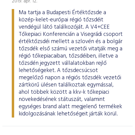
2019. ápr. 12.
Ma tartja a Budapesti Értéktőzsde a
közép-kelet-európai régió tőzsdéit
vendégül látó találkozóját. A V4+CEE
Tőkepiaci Konferencián a Visegrádi csoport
értéktőzsdéi mellett a szlovén és a bolgár
tőzsdék első számú vezetői vitatják meg a
régió tőkepiacaiban, tőzsdéiben, illetve a
tőzsdén jegyzett vállalatokban rejlő
lehetőségeket. A tőzsdecsúcsot
megelőző napon a régiós tőzsdék vezetői
zártkörű ülésen találkoztak egymással,
ahol többek között a kkv-k tőkepiaci
növekedésének státuszát, valamint
egységes brand alatt megjelenő termékek
kidolgozásának lehetőségeit járták körül.