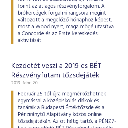
forint az átlagos részvényforgalom. A
brókercégek forgalmi rangsora megint
változott a megelőző hónaphoz képest,
most a Wood nyert, maga mögé utasítva
a Concorde és az Erste kereskedési
aktivitását.
Kezdetét veszi a 2019-es BÉT
Részvényfutam tőzsdejáték
2019. febr. 20.
Február 25-től újra megmérkőzhetnek
egymással a középiskolás diákok és
tanáraik a Budapesti Értéktőzsde és a
Pénziránytű Alapítvány közös online
tőzsdejátékán. Az öt hétig tartó, a PÉNZ7-