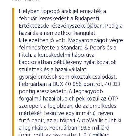
2019. márc. 01.
Helyben topogó árak jellemezték a
februári kereskedést a Budapesti
Értéktőzsde részvényszekciójában. Pedig a
hazai és a nemzetközi hangulat
kifejezetten jó volt. Magyarországot végre
felminősítette a Standard & Poor’s és a
Fitch, a kereskedelmi háborúval
kapcsolatban békülékeny nyilatkozatok
születtek és a hazai vállalati
gyorsjelentések sem okoztak csalódást.
Februárban a BUX 40 856 pontról, 40 333
pontig ereszkedett. A legnagyobb
forgalmú hazai blue chipek közül az OTP
szerepelt a legjobban, de az emelkedés
mértékét tekintve egy immár új néven
futó papír, az autóipari AutoWallis tűnt ki
a leginkább. Februárban 193,6 milliárd
forint volt az összesített, 9,7 milliárd