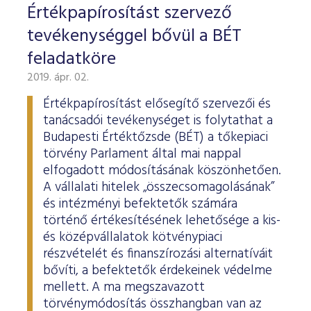
Értékpapírosítást szervező
tevékenységgel bővül a BÉT
feladatköre
2019. ápr. 02.
Értékpapírosítást elősegítő szervezői és
tanácsadói tevékenységet is folytathat a
Budapesti Értéktőzsde (BÉT) a tőkepiaci
törvény Parlament által mai nappal
elfogadott módosításának köszönhetően.
A vállalati hitelek „összecsomagolásának”
és intézményi befektetők számára
történő értékesítésének lehetősége a kis-
és középvállalatok kötvénypiaci
részvételét és finanszírozási alternatíváit
bővíti, a befektetők érdekeinek védelme
mellett. A ma megszavazott
törvénymódosítás összhangban van az