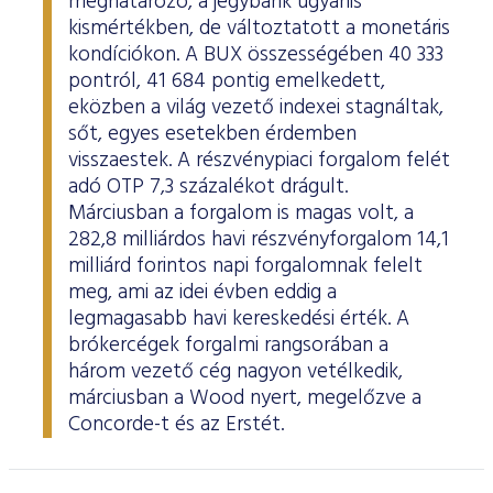
meghatározó, a jegybank ugyanis
kismértékben, de változtatott a monetáris
kondíciókon. A BUX összességében 40 333
pontról, 41 684 pontig emelkedett,
eközben a világ vezető indexei stagnáltak,
sőt, egyes esetekben érdemben
visszaestek. A részvénypiaci forgalom felét
adó OTP 7,3 százalékot drágult.
Márciusban a forgalom is magas volt, a
282,8 milliárdos havi részvényforgalom 14,1
milliárd forintos napi forgalomnak felelt
meg, ami az idei évben eddig a
legmagasabb havi kereskedési érték. A
brókercégek forgalmi rangsorában a
három vezető cég nagyon vetélkedik,
márciusban a Wood nyert, megelőzve a
Concorde-t és az Erstét.