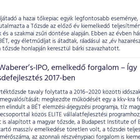
íjátadó a hazai tőkepiac egyik legfontosabb eseménye,
utalmazta a Tőzsde az előző év kiemelkedő teljesítmény
 és a szakmai zsűri döntése alapján. Ebben az évben hár
ÉT, egy életműdíjat is átadtak, ráadásul az „év hazairé
a tőzsde honlapján keresztül bárki szavazhatott.
 Waberer’s-IPO, emelkedő forgalom – Így
sdefejlesztés 2017-ben
rtéktőzsde tavaly folytatta a 2016–2020 közötti idősz
 megvalósítását: megkezdte működését egy a kkv-kra fó
en elindult a BÉT elemzési-árjegyzési programja, tíz ma
csoporttal közös ELITE vállalatfejlesztési programhoz, 
t is alapított a magyar tőzsde, a Budapest Institute of
artó masszív emelkedése töretlen volt, a tőzsdei telje
mérőszáma, az azonnali részvénypiaci forgalom is kie