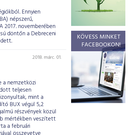
égiókból. Ennyien
BA) népszerű,
. A 2017. novemberében
ású döntőn a Debreceni
KÖVESS MINKET
dett.
FACEBOOKON!
2018. márc. 01.
le a nemzetközi
dott teljesen
izonyultak, mint a
dító BUX végül 5,2
rgalmú részvények közül
bb mértékben veszített
ta a februári
árjával összevetve