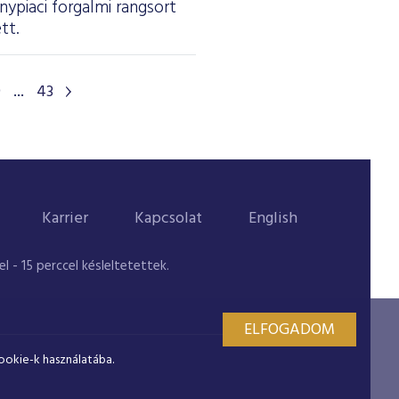
nypiaci forgalmi rangsort
tt.
9
...
43
Karrier
Kapcsolat
English
 - 15 perccel késleltetettek.
ELFOGADOM
ookie-k használatába.