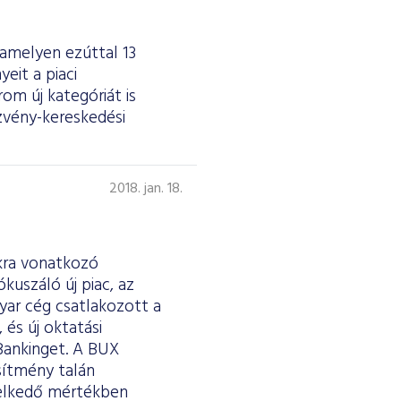
 amelyen ezúttal 13
eit a piaci
om új kategóriát is
szvény-kereskedési
2018. jan. 18.
akra vonatkozó
kuszáló új piac, az
gyar cég csatlakozott a
és új oktatási
 Bankinget. A BUX
sítmény talán
melkedő mértékben