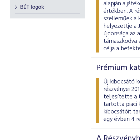
alapján a játé
BÉT logók
értékben. A ré
szelleműek a k
helyezettje a 
újdonsága az 
támaszkodva a
célja a befekt
Prémium kat
Új kibocsátó 
részvényei 201
teljesítette a
tartotta piaci
kibocsátóit ta
egy évben 4 ré
A Részvényh