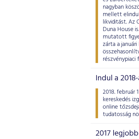
nagyban köszö
mellett elindu
likviditást. A
Duna House is.
mutatott figy
zárta a januári
összehasonlítv
részvénypiaci 
Indul a 2018
2018. február 
kereskedés izg
online tőzsdej
tudatosság nö
2017 legjobb