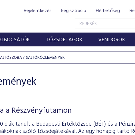
Bejelentkezés
Regisztráció
Elérhetőség
Be
KIBOCSÁTÓK
TŐZSDETAGOK
VENDOROK
SAJTÓSZOBA
SAJTÓKÖZLEMÉNYEK
lemények
a a Részvényfutamon
 diák tanult a Budapesti Értéktőzsde (BÉT) és a Pénzir
diákoknak szóló tőzsdejátékával. Az egy hónapig tartó