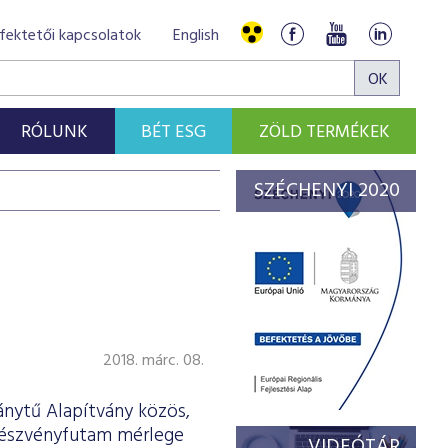
fektetői kapcsolatok
English
RÓLUNK
BÉT ESG
ZÖLD TERMÉKEK
SZÉCHENYI 2020
2018. márc. 08.
ánytű Alapítvány közös,
 Részvényfutam mérlege
VIDEÓTÁR