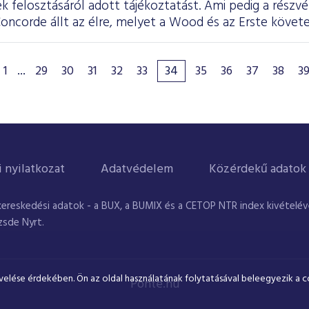
ek felosztásáról adott tájékoztatást. Ami pedig a részvé
a Concorde állt az élre, melyet a Wood és az Erste követe
1
...
29
30
31
32
33
34
35
36
37
38
3
i nyilatkozat
Adatvédelem
Közérdekű adatok
kereskedési adatok - a BUX, a BUMIX és a CETOP NTR index kivételével
zsde Nyrt.
velése érdekében. Ön az oldal használatának folytatásával beleegyezik a c
Ponte.hu