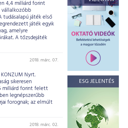
 4,4 milliárd forint
a vállalkozóbb
A tudásalapú játék első
megrendezett játék egyik
yag, amelyre
rákat. A tőzsdejáték
2018. márc. 07.
 a KONZUM Nyrt.
ESG JELENTÉS
aság sikeresen
milliárd forint felett
rében legnépszerűbb
jai forognak; az elmúlt
2018. márc. 02.