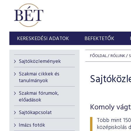
KERESKEDÉSI ADATOK
BEFEKTETŐK
FŐOLDAL
RÓLUNK
Sajtóközlemények
Szakmai cikkek és
Sajtóköz
tanulmányok
Szakmai fórumok,
előadások
Komoly vágt
Sajtókapcsolat
Több mint 1500
Imázs fotók
középiskolás 