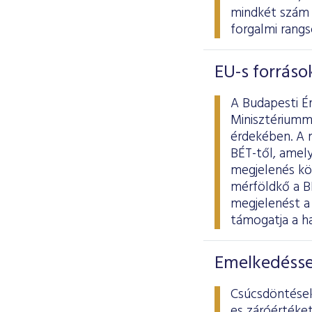
mindkét szám m
forgalmi rangs
EU-s források
A Budapesti É
Minisztériumma
érdekében. A 
BÉT-től, amely
megjelenés kö
mérföldkő a B
megjelenést a
támogatja a ha
Emelkedéssel
Csúcsdöntésekk
es záróértéket