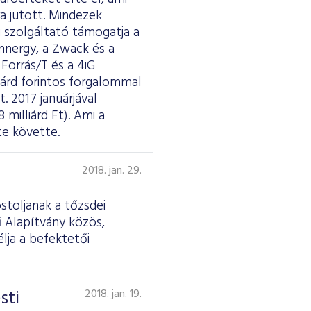
a jutott. Mindezek
i szolgáltató támogatja a
annergy, a Zwack és a
Forrás/T és a 4iG
iárd forintos forgalommal
t. 2017 januárjával
milliárd Ft). Ami a
te követte.
2018. jan. 29.
óstoljanak a tőzsdei
ű Alapítvány közös,
lja a befektetői
sti
2018. jan. 19.