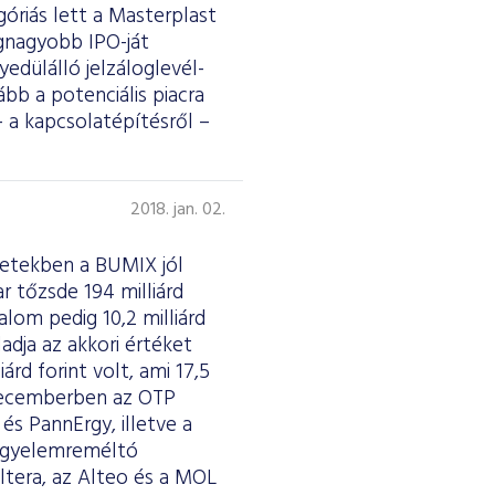
riás lett a Masterplast
egnagyobb IPO-ját
yedülálló jelzáloglevél-
bb a potenciális piacra
 a kapcsolatépítésről –
2018. jan. 02.
hetekben a BUMIX jól
ar tőzsde 194 milliárd
lom pedig 10,2 milliárd
dja az akkori értéket
árd forint volt, ami 17,5
 decemberben az OTP
s PannErgy, illetve a
figyelemreméltó
ltera, az Alteo és a MOL