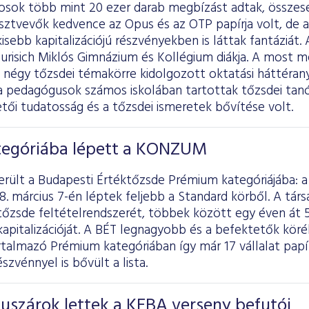
kosok több mint 20 ezer darab megbízást adtak, összesen
sztvevők kedvence az Opus és az OTP papírja volt, de 
isebb kapitalizációjú részvényekben is láttak fantáziát. 
Jurisich Miklós Gimnázium és Kollégium diákja. A most 
a négy tőzsdei témakörre kidolgozott oktatási háttéran
 pedagógusok számos iskolában tartottak tőzsdei tanó
etői tudatosság és a tőzsdei ismeretek bővítése volt.
egóriába lépett a KONZUM
került a Budapesti Értéktőzsde Prémium kategóriájába:
8. március 7-én léptek feljebb a Standard körből. A társ
 tőzsde feltételrendszerét, többek között egy éven át 5 
 kapitalizációját. A BÉT legnagyobb és a befektetők kö
rtalmazó Prémium kategóriában így már 17 vállalat papír
szvénnyel is bővült a lista.
uszárok lettek a KEBA verseny befutói