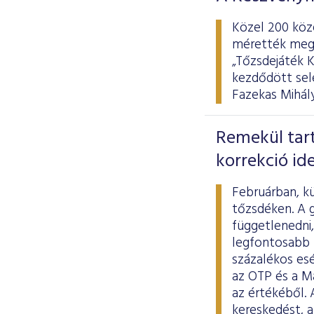
Közel 200 közé
mérették meg 
„Tőzsdejáték 
kezdődött sel
Fazekas Mihál
Remekül tar
korrekció id
Februárban, kü
tőzsdéken. A 
függetlenedni,
legfontosabb k
százalékos es
az OTP és a M
az értékéből. 
kereskedést, a