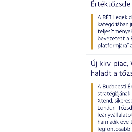
Értéktőzsde
A BÉT Legek d
kategóriában j
teljesítmények
bevezetett a B
platformjára” 
Új kkv-piac,
haladt a tőz
A Budapesti É
stratégiájának
Xtend, sikeres
Londoni Tőzsde
leányvállalato
harmadik éve t
legfontosabb 