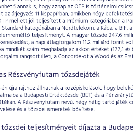
nhető annak is, hogy aznap az OTP is történelmi csúcsr
lt az árjegyzés 11 kispapírban, amikben négy befektetés
z OTP mellett jól teljesített a Prémium kategóriában a P
 Standard kategóriában a Nordtelekom, a Rába, a BIF, a 
elemreméltó teljesítményt. A magyar tőzsde 247,6 mill
 kereskedést, a napi átlagforgalom 11,2 milliárd forint vol
a mindkét szám meghaladja az akkori értéket (177,1 és 8 
forgalmi rangsort illeti, a Concorde-ot a Wood és az Ers
-as Részvényfutam tőzsdejáték
1-én újra rajthoz állhatnak a középiskolások, hogy belek
almaiba a Budapesti Értéktőzsde (BÉT) és a Pénzirányt
átékán. A Részvényfutam nevű, négy hétig tartó játék cé
velése és a tőzsdei ismeretek bővítése.
 tőzsdei teljesítményeit díjazta a Budape