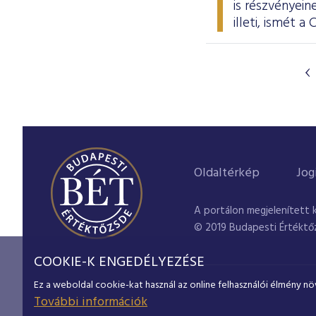
is részvényein
illeti, ismét 
Oldaltérkép
Jog
A portálon megjelenített 
© 2019 Budapesti Értéktő
COOKIE-K ENGEDÉLYEZÉSE
Ez a weboldal cookie-kat használ az online felhasználói élmény nö
További információk