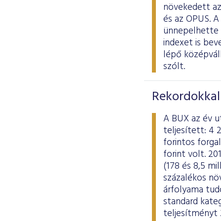
növekedett az
és az OPUS. A
ünnepelhette a
indexet is bev
lépő középvál
szólt.
Rekordokkal 
A BUX az év u
teljesített: 4
forintos forga
forint volt. 
(178 és 8,5 mil
százalékos nö
árfolyama tudo
standard kate
teljesítményt 