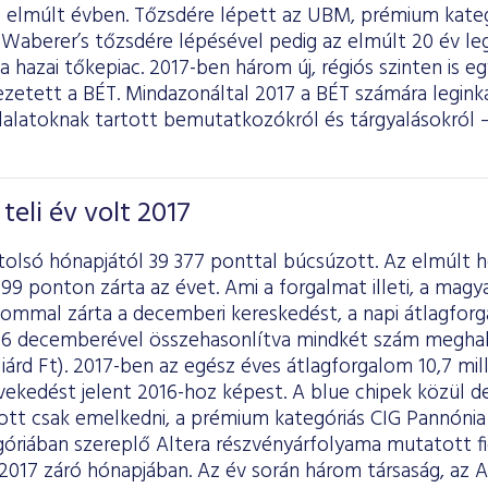
 elmúlt évben. Tőzsdére lépett az UBM, prémium kategó
 Waberer’s tőzsdére lépésével pedig az elmúlt 20 év l
 hazai tőkepiac. 2017-ben három új, régiós szinten is eg
ezetett a BÉT. Mindazonáltal 2017 a BÉT számára leginká
lalatoknak tartott bemutatkozókról és tárgyalásokról –
teli év volt 2017
tolsó hónapjától 39 377 ponttal búcsúzott. Az elmúlt 
 299 ponton zárta az évet. Ami a forgalmat illeti, a magy
lommal zárta a decemberi kereskedést, a napi átlagforga
2016 decemberével összehasonlítva mindkét szám meghala
liárd Ft). 2017-ben az egész éves átlagforgalom 10,7 milli
vekedést jelent 2016-hoz képest. A blue chipek közül
tt csak emelkedni, a prémium kategóriás CIG Pannónia é
góriában szereplő Altera részvényárfolyama mutatott 
2017 záró hónapjában. Az év során három társaság, az A