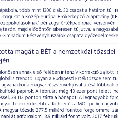
piskola, több mint 1300 diák, 30 csapat a határon túli r
magukat a Közép-európai Brókerképző Alapítvány (KE
Középiskolásoknak” pénzügyi-értékpapírpiaci versenyén
ejtezőn, majd elődöntőn sikeresen túljutva, a nagyszab
y Gimnázium Részvényhuszárok csapata győzedelmeske
totta magát a BÉT a nemzetközi tőzsdei
ején
lönösen annak első felében intenzív korrekció zajlott 
globális trendtől ugyan a Budapesti Értéktőzsde sem tu
 ugyanakkor a magyar részvények jóval ütésállóbbnak b
ülföldi papírok. A februárt még 40 ezer pont felett in
éssel, 38 112 ponton zárta a hónapot. A legnagyobb fo
agyar Telekom kisebb, a Richter és a MOL pedig nagyo
A magyar tőzsde 277,5 milliárd forintos forgalommal zár
 napi átlagforgalom 13,9 milliárd forint volt. 2017 febru