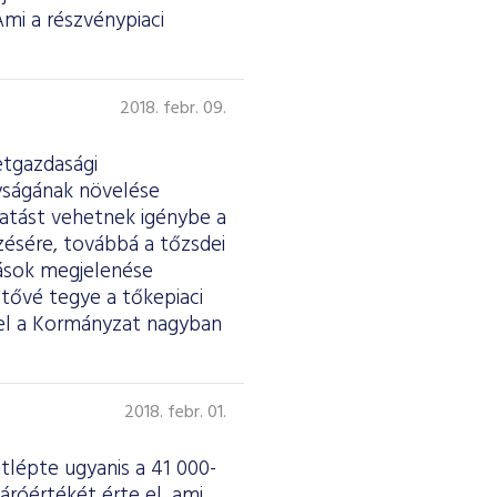
Ami a részvénypiaci
2018. febr. 09.
etgazdasági
nyságának növelése
atást vehetnek igénybe a
zésére, továbbá a tőzsdei
tások megjelenése
tővé tegye a tőkepiaci
sel a Kormányzat nagyban
2018. febr. 01.
tlépte ugyanis a 41 000-
áróértékét érte el, ami