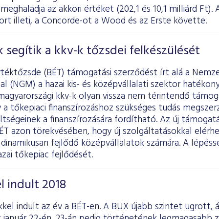
eghaladja az akkori értéket (202,1 és 10,1 milliárd Ft). 
ort illeti, a Concorde-ot a Wood és az Erste követte.
 segítik a kkv-k tőzsdei felkészülését
rtéktőzsde (BÉT) támogatási szerződést írt alá a Nemz
l (NGM) a hazai kis- és középvállalati szektor hatéko
magyarországi kkv-k olyan vissza nem térintendő támog
 a tőkepiaci finanszírozáshoz szükséges tudás megszer
ltségeinek a finanszírozására fordítható. Az új támoga
ÉT azon törekvésében, hogy új szolgáltatásokkal elérhe
 dinamikusan fejlődő középvállalatok számára. A lépés
zai tőkepiac fejlődését.
 indult 2018
el indult az év a BÉT-en. A BUX újabb szintet ugrott, á
 január 22-én, 23-án pedig történetének legmagasabb z