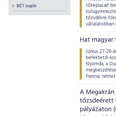
tőkepiacait b
BÉT logók
külügyminiszte
tőzsdékre fóku
vállalatokban 
Hat magyar 
Június 27-28-á
befektetői ko
Nyomda, a Dun
megbeszélések
francia, néme
A Megakrán Z
tőzsdeérett 
pályázaton (