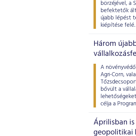
börzéjével, a 
befektetők ált
újabb lépést 
kiépítése felé.
Három újabb
vállalkozásf
A növényvédő 
Agri-Corn, va
Tőzsdecsoport
bővült a válla
lehetőségeket
célja a Progra
Áprilisban is
geopolitika