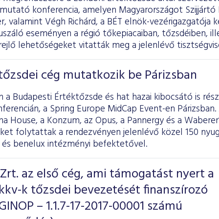
emutató konferencia, amelyen Magyarországot Szijjártó 
r, valamint Végh Richárd, a BÉT elnök-vezérigazgatója k
száló eseményen a régió tőkepiacaiban, tőzsdéiben, ill
rejlő lehetőségeket vitatták meg a jelenlévő tisztségvi
tőzsdei cég mutatkozik be Párizsban
n a Budapesti Értéktőzsde és hat hazai kibocsátó is rés
nferencián, a Spring Europe MidCap Event-en Párizsban.
a House, a Konzum, az Opus, a Pannergy és a Waberer’s
et folytattak a rendezvényen jelenlévő közel 150 nyug
t és benelux intézményi befektetővel.
rt. az első cég, ami támogatást nyert a
kkv-k tőzsdei bevezetését finanszírozó
GINOP – 1.1.7-17-2017-00001 számú