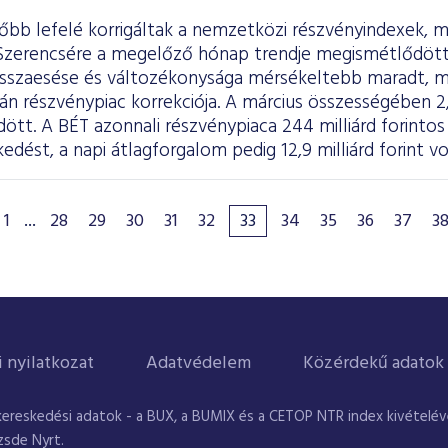
lőbb lefelé korrigáltak a nemzetközi részvényindexek, 
 Szerencsére a megelőző hónap trendje megismétlődött,
isszaesése és változékonysága mérsékeltebb maradt, min
apán részvénypiac korrekciója. A március összességében 
ött. A BÉT azonnali részvénypiaca 244 milliárd forinto
edést, a napi átlagforgalom pedig 12,9 milliárd forint vo
1
...
28
29
30
31
32
33
34
35
36
37
3
i nyilatkozat
Adatvédelem
Közérdekű adatok
kereskedési adatok - a BUX, a BUMIX és a CETOP NTR index kivételével
zsde Nyrt.