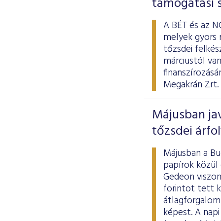
támogatási 
A BÉT és az N
melyek gyors n
tőzsdei felké
márciustól van
finanszírozásá
Megakrán Zrt. 
Májusban jav
tőzsdei árf
Májusban a Bu
papírok közül 
Gedeon viszont
forintot tett 
átlagforgalom 
képest. A napi