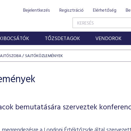
Bejelentkezés
Regisztráció
Elérhetőség
Be
KIBOCSÁTÓK
TŐZSDETAGOK
VENDOROK
SAJTÓSZOBA
SAJTÓKÖZLEMÉNYEK
lemények
acok bemutatására szerveztek konferenc
t megrendezésre a Londoni Értéktőzsde által szervezett