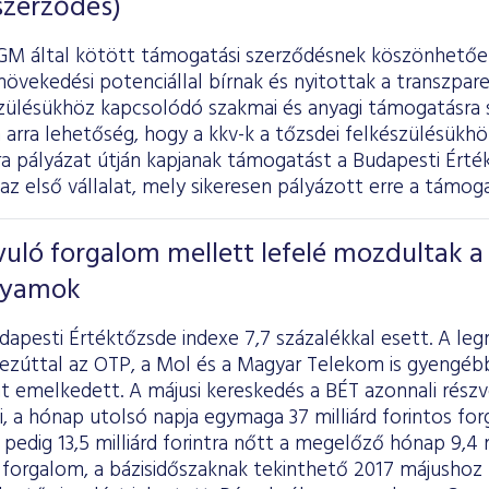
szerződés)
GM által kötött támogatási szerződésnek köszönhetően
övekedési potenciállal bírnak és nyitottak a transzpar
szülésükhöz kapcsolódó szakmai és anyagi támogatásra 
 arra lehetőség, hogy a kkv-k a tőzsdei felkészülésük
ra pályázat útján kapjanak támogatást a Budapesti Érté
az első vállalat, mely sikeresen pályázott erre a támoga
uló forgalom mellett lefelé mozdultak a
olyamok
dapesti Értéktőzsde indexe 7,7 százalékkal esett. A l
ezúttal az OTP, a Mol és a Magyar Telekom is gyengébb
 emelkedett. A májusi kereskedés a BÉT azonnali részvé
ki, a hónap utolsó napja egymaga 37 milliárd forintos fo
pedig 13,5 milliárd forintra nőtt a megelőző hónap 9,4 
 forgalom, a bázisidőszaknak tekinthető 2017 májushoz (n