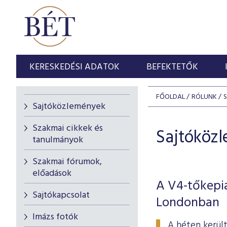
KERESKEDÉSI ADATOK
BEFEKTETŐK
FŐOLDAL
RÓLUNK
Sajtóközlemények
Szakmai cikkek és
Sajtóköz
tanulmányok
Szakmai fórumok,
előadások
A V4-tőkepi
Sajtókapcsolat
Londonban
Imázs fotók
A héten kerül