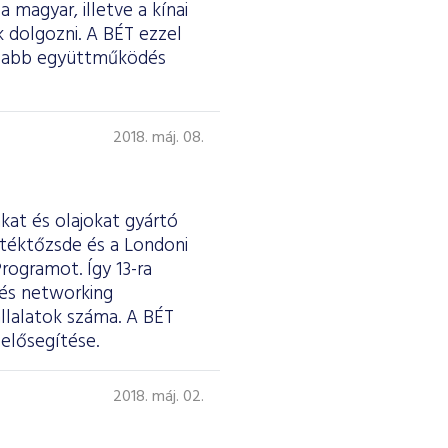
 magyar, illetve a kínai
 dolgozni. A BÉT ezzel
rosabb együttműködés
2018. máj. 08.
at és olajokat gyártó
rtéktőzsde és a Londoni
rogramot. Így 13-ra
 és networking
llalatok száma. A BÉT
 elősegítése.
2018. máj. 02.