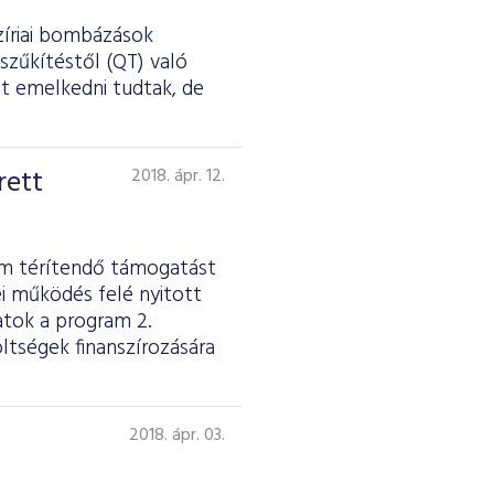
zíriai bombázások
szűkítéstől (QT) való
st emelkedni tudtak, de
rett
2018. ápr. 12.
em térítendő támogatást
ei működés felé nyitott
atok a program 2.
tségek finanszírozására
2018. ápr. 03.