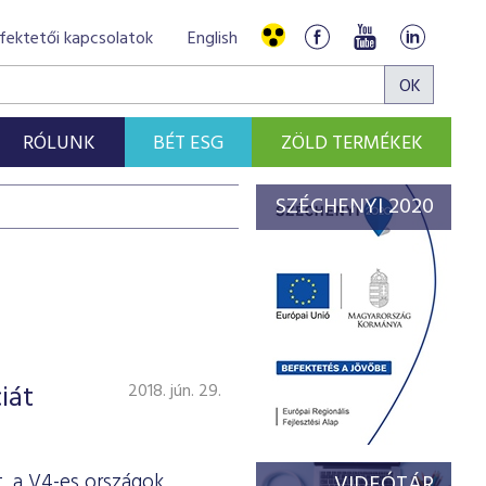
fektetői kapcsolatok
English
RÓLUNK
BÉT ESG
ZÖLD TERMÉKEK
SZÉCHENYI 2020
iát
2018. jún. 29.
, a V4-es országok
VIDEÓTÁR