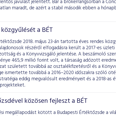
elentős javulást jelentett. Bár a brókerrangsorban a C
zatlan maradt, de azért a stabil második ebben a hóna
 közgyűlését a BÉT
rtéktőzsde 2018. május 23-án tartotta éves rendes köz
ulajdonosok részéről elfogadásra került a 2017-es üzlet
zottság és a Könyvvizsgáló jelentése. A beszámoló szer
ye 465,9 millió forint volt, a társaság adózott eredmén
ozat született továbbá az osztalékfizetésről és a Könyvvi
e ismertette továbbá a 2016–2020 időszakra szóló öté
stratégia eddig megvalósult eredményeit és a 2018-as 
projekteket.
őzsdével közösen fejleszt a BÉT
i megállapodást kötött a Budapesti Értéktőzsde a vil