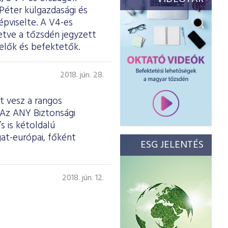
Péter külgazdasági és
épviselte. A V4-es
etve a tőzsdén jegyzett
selők és befektetők.
2018. jún. 28.
zt vesz a rangos
 Az ANY Biztonsági
 is kétoldalú
at-európai, főként
ESG JELENTÉS
2018. jún. 12.