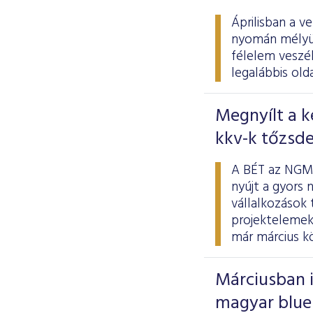
Áprilisban a v
nyomán mélyül
félelem veszél
legalábbis old
Megnyílt a k
kkv-k tőzsde
A BÉT az NGM-
nyújt a gyors 
vállalkozások 
projektelemek
már március k
Márciusban i
magyar blue