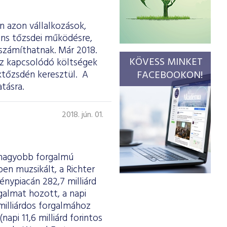
 azon vállalkozások,
ens tőzsdei működésre,
számíthatnak. Már 2018.
KÖVESS MINKET
höz kapcsolódó költségek
ktőzsdén keresztül. A
FACEBOOKON!
tásra.
2018. jún. 01.
egnagyobb forgalmú
en muzsikált, a Richter
nypiacán 282,7 milliárd
rgalmat hozott, a napi
milliárdos forgalmához
api 11,6 milliárd forintos