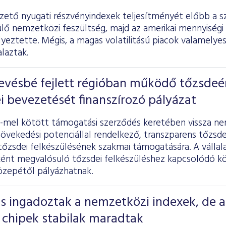
ezető nyugati részvényindexek teljesítményét előbb a s
ő nemzetközi feszültség, majd az amerikai mennyiségi 
yeztette. Mégis, a magas volatilitású piacok valamelye
alaztak.
evésbé fejlett régióban működő tőzsdeé
i bevezetését finanszírozó pályázat
mel kötött támogatási szerződés keretében vissza n
növekedési potenciállal rendelkező, transzparens tőzsd
tőzsdei felkészülésének szakmai támogatására. A vállal
ént megvalósuló tőzsdei felkészüléshez kapcsolódó köl
özepétől pályázhatnak.
s ingadoztak a nemzetközi indexek, de a
 chipek stabilak maradtak