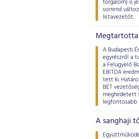
forgalom) is j
sorrend válto
listavezetőt.
Megtartotta
A Budapesti É
egyrészről a t
a Felügyelő Bi
EBITDA eredmén
tett ki. Határ
BÉT vezetőség
meghirdetett 
legfontosabb 
A sanghaji t
Együttműködés