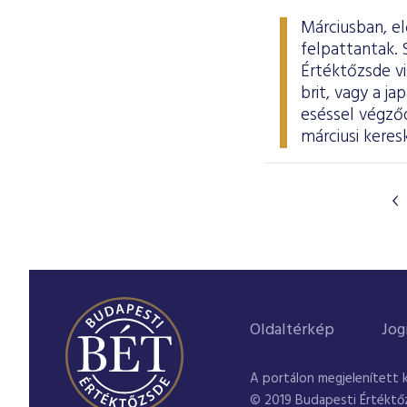
Márciusban, e
felpattantak.
Értéktőzsde v
brit, vagy a j
eséssel végződ
márciusi keresk
Oldaltérkép
Jog
A portálon megjelenített 
© 2019 Budapesti Értéktő