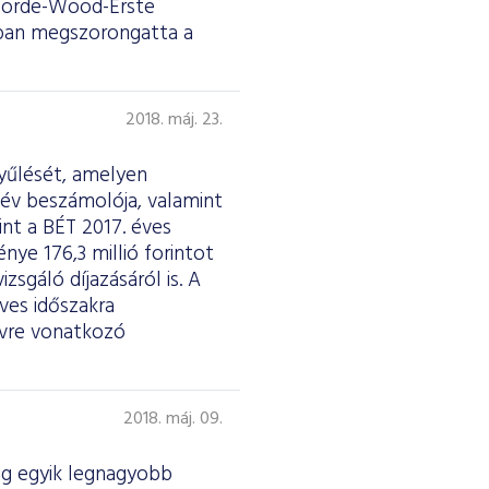
oncorde-Wood-Erste
pban megszorongatta a
2018. máj. 23.
gyűlését, amelyen
i év beszámolója, valamint
int a BÉT 2017. éves
ye 176,3 millió forintot
zsgáló díjazásáról is. A
ves időszakra
évre vonatkozó
2018. máj. 09.
ág egyik legnagyobb