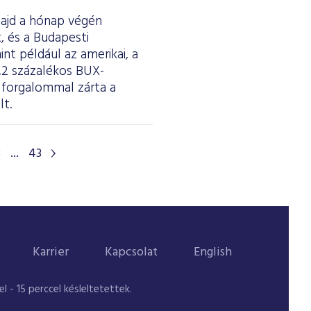
majd a hónap végén
 és a Budapesti
t például az amerikai, a
2,2 százalékos BUX-
s forgalommal zárta a
lt.
8
...
43
Karrier
Kapcsolat
English
 - 15 perccel késleltetettek.