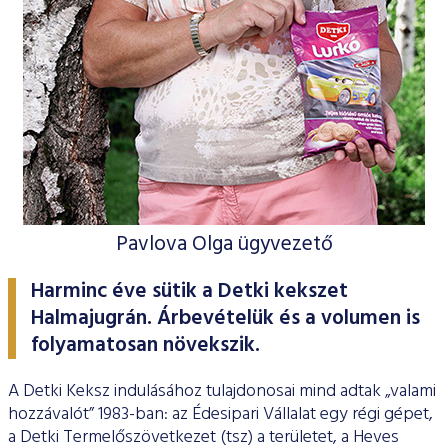
ESG Útmutató
Pavlova Olga ügyvezető
Harminc éve sütik a Detki kekszet
Halmajugrán. Árbevételük és a volumen is
folyamatosan növekszik.
A Detki Keksz indulásához tulajdonosai mind adtak „valami
hozzávalót” 1983-ban: az Édesipari Vállalat egy régi gépet,
a Detki Termelőszövetkezet (tsz) a területet, a Heves