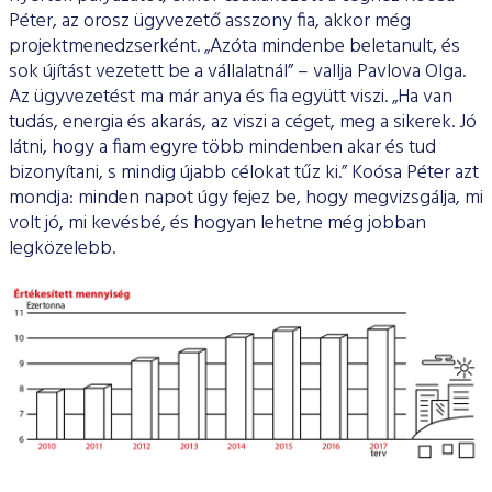
Péter, az orosz ügyvezető asszony fia, akkor még
projektmenedzserként. „Azóta mindenbe beletanult, és
sok újítást vezetett be a vállalatnál” – vallja Pavlova Olga.
Az ügyvezetést ma már anya és fia együtt viszi. „Ha van
tudás, energia és akarás, az viszi a céget, meg a sikerek. Jó
látni, hogy a fiam egyre több mindenben akar és tud
bizonyítani, s mindig újabb célokat tűz ki.” Koósa Péter azt
mondja: minden napot úgy fejez be, hogy megvizsgálja, mi
volt jó, mi kevésbé, és hogyan lehetne még jobban
legközelebb.