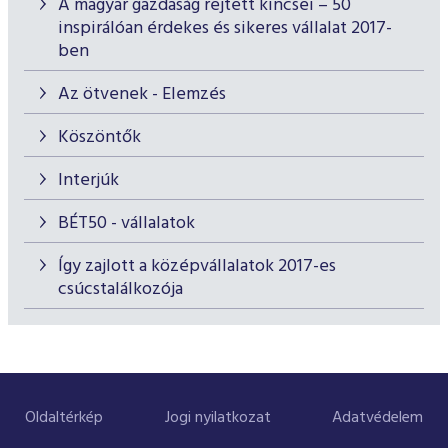
A magyar gazdaság rejtett kincsei – 50
inspirálóan érdekes és sikeres vállalat 2017-
ben
Az ötvenek - Elemzés
Köszöntők
Interjúk
BÉT50 - vállalatok
Így zajlott a középvállalatok 2017-es
csúcstalálkozója
Oldaltérkép
Jogi nyilatkozat
Adatvédelem