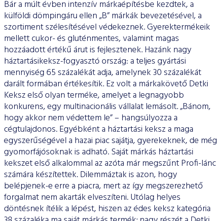
Bár a múlt évben intenzív márkaépítésbe kezdtek, a
külföldi dömpingáru ellen „B” márkák bevezetésével, a
szortiment szélesítésével védekeznek. Gyerektermékeik
mellett cukor- és gluténmentes, valamint magas
hozzáadott értékű árut is fejlesztenek. Hazánk nagy
háztartásikeksz-fogyasztó ország: a teljes gyártási
mennyiség 65 százalékát adja, amelynek 30 százalékát
darált formában értékesítik. Ez volt a márkakövető Detki
Keksz első olyan terméke, amelyet a legnagyobb
konkurens, egy multinacionális vállalat lemásolt. „Bánom,
hogy akkor nem védettem le” – hangsúlyozza a
cégtulajdonos. Egyébként a háztartási keksz a maga
egyszerűségével a hazai piac sajátja, gyerekeknek, de még
gyomorfájósoknak is adható. Saját márkás háztartási
kekszet első alkalommal az azóta már megszűnt Profi-lánc
számára készítettek. Dilemmáztak is azon, hogy
belépjenek-e erre a piacra, mert az így megszerezhető
forgalmat nem akarták elveszíteni. Utólag helyes
döntésnek ítélik a lépést, hiszen az édes keksz kategória
38 százaléka ma saját márkás termék; nagy részét a Detki