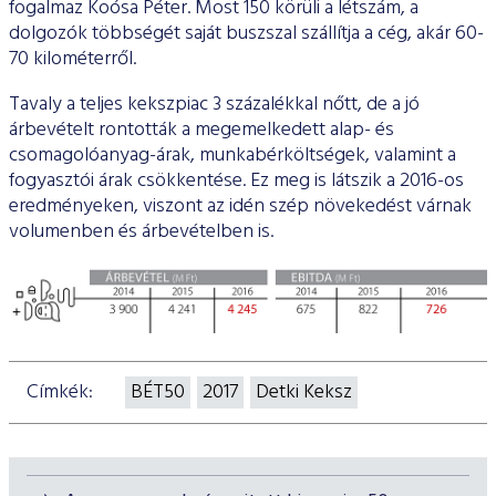
fogalmaz Koósa Péter. Most 150 körüli a létszám, a
dolgozók többségét saját buszszal szállítja a cég, akár 60-
70 kilométerről.
Tavaly a teljes kekszpiac 3 százalékkal nőtt, de a jó
árbevételt rontották a megemelkedett alap- és
csomagolóanyag-árak, munkabérköltségek, valamint a
fogyasztói árak csökkentése. Ez meg is látszik a 2016-os
eredményeken, viszont az idén szép növekedést várnak
volumenben és árbevételben is.
Címkék:
BÉT50
2017
Detki Keksz