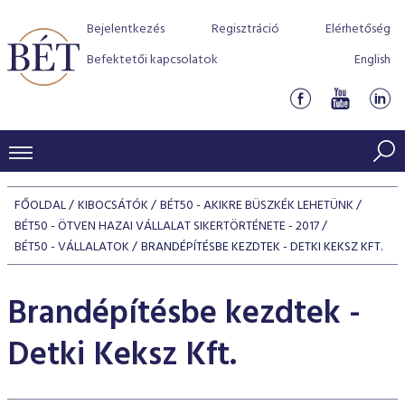
Bejelentkezés
Regisztráció
Elérhetőség
Befektetői kapcsolatok
English
KERESKEDÉSI ADATOK
FŐOLDAL
KIBOCSÁTÓK
BÉT50 - AKIKRE BÜSZKÉK LEHETÜNK
INDEXEK
BÉT50 - ÖTVEN HAZAI VÁLLALAT SIKERTÖRTÉNETE - 2017
BEFEKTETŐK
BÉT50 - VÁLLALATOK
BRANDÉPÍTÉSBE KEZDTEK - DETKI KEKSZ KFT.
Részvényindexek
Piaci forgalom
Termékcsoportok
KIBOCSÁTÓK
Kötvényindexek
Brandépítésbe kezdtek -
Kedvenc instrumentumok
Szabályozás
Indexek
Részvény és vállalati kötvény tőzsdei bevezetését támoga
TŐZSDETAGOK
Jelzáloglevél indexek
program
Azonnali Piac
Detki Keksz Kft.
Alkalmazott díjstruktúra
BÉT szabályzatok
Részvény szekció
Tőzsdetagok, üzletkötők
VENDOROK
Vállalati kötvény indexek
Származékos piac
BÉT Xtend - Részvénypiac egyszerűen
Részvények
Elszámolás
Befektetővédelem
Hitelpapír szekció
Útmutató a taggá váláshoz