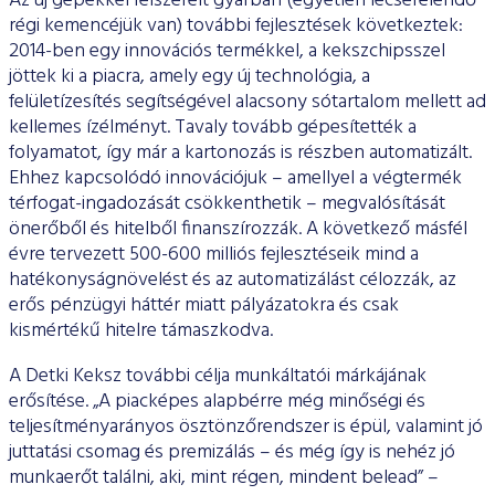
Az új gépekkel felszerelt gyárban (egyetlen lecserélendő
régi kemencéjük van) további fejlesztések következtek:
2014-ben egy innovációs termékkel, a kekszchipsszel
jöttek ki a piacra, amely egy új technológia, a
felületízesítés segítségével alacsony sótartalom mellett ad
kellemes ízélményt. Tavaly tovább gépesítették a
folyamatot, így már a kartonozás is részben automatizált.
Ehhez kapcsolódó innovációjuk – amellyel a végtermék
térfogat-ingadozását csökkenthetik – megvalósítását
önerőből és hitelből finanszírozzák. A következő másfél
évre tervezett 500-600 milliós fejlesztéseik mind a
hatékonyságnövelést és az automatizálást célozzák, az
erős pénzügyi háttér miatt pályázatokra és csak
kismértékű hitelre támaszkodva.
A Detki Keksz további célja munkáltatói márkájának
erősítése. „A piacképes alapbérre még minőségi és
teljesítményarányos ösztönzőrendszer is épül, valamint jó
juttatási csomag és premizálás – és még így is nehéz jó
munkaerőt találni, aki, mint régen, mindent belead” –