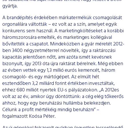
gyártja.
A brandépítés érdekében márkatermékük csomagolását
orgonalilára váltották – ez volt az a szín, amelyet egyik
konkurens sem használ. A marketingköltéseket a korábbi
háromszorosára emelték, és marketinges kollégával
bővítették a csapatot. Mindeközben a gyár méretét 2012-
ben 3400 négyzetméterrel növelték, így a raktározási
kapacitás jelentősen nőtt, ami azóta ismét kevésnek
bizonyult, így 2013 óta újra raktárat bérelnek. Még ebben
az évben vettek egy 1,3 millió eurós kemencét, három
csomagoló- és egy mártógépet. Az elmúlt hét
esztendőben 3,2 milliárd forint értékben invesztáltak,
ehhez 680 milliót nyertek EU-s pályázatokon. „A 2012es
volt az az év, amikor úgy döntöttünk: a cég elég tőkeerős
ahhoz, hogy egy beruházási hullámba belekezdjen.
Célunk a profit mértékéig mindig beruházni” –
fogalmazott Koósa Péter.