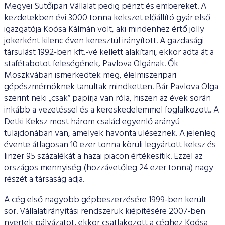
Megyei Sütőipari Vállalat pedig pénzt és embereket. A
kezdetekben évi 3000 tonna kekszet előállító gyár első
igazgatója Koósa Kálmán volt, aki mindenhez értő jolly
jokerként kilenc éven keresztül irányított. A gazdasági
társulást 1992-ben kft.-vé kellett alakítani, ekkor adta át a
stafétabotot feleségének, Pavlova Olgának. Ők
Moszkvában ismerkedtek meg, élelmiszeripari
gépészmérnöknek tanultak mindketten. Bár Pavlova Olga
szerint neki „csak” papírja van róla, hiszen az évek során
inkább a vezetéssel és a kereskedelemmel foglalkozott. A
Detki Keksz most három család egyenlő arányú
tulajdonában van, amelyek havonta üléseznek. A jelenleg
évente átlagosan 10 ezer tonna körüli legyártott keksz és
linzer 95 százalékát a hazai piacon értékesítik. Ezzel az
országos mennyiség (hozzávetőleg 24 ezer tonna) nagy
részét a társaság adja.
A cég első nagyobb gépbeszerzésére 1999-ben került
sor. Vállalatirányítási rendszerük kiépítésére 2007-ben
nyertek pályázatot, ekkor csatlakozott a céghez Koósa