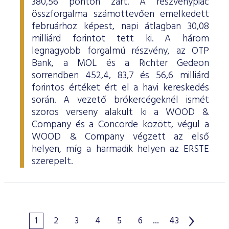
380,56 ponton zárt. A részvénypiac
összforgalma számottevően emelkedett
februárhoz képest, napi átlagban 30,08
milliárd forintot tett ki. A három
legnagyobb forgalmú részvény, az OTP
Bank, a MOL és a Richter Gedeon
sorrendben 452,4, 83,7 és 56,6 milliárd
forintos értéket ért el a havi kereskedés
során. A vezető brókercégeknél ismét
szoros verseny alakult ki a WOOD &
Company és a Concorde között, végül a
WOOD & Company végzett az első
helyen, míg a harmadik helyen az ERSTE
szerepelt.
1
2
3
4
5
6
...
43