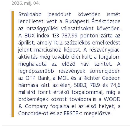
2026. máj. 04.
Szolidabb periódust követően ismét
lendületet vett a Budapesti Értéktőzsde
az országgyűlési választásokat követően.
A BUX index 133 787,99 ponton zárta az
áprilist, amely 10,2 százalékos emelkedést
jelent márciushoz képest. A részvénypiaci
aktivitás még tovább élénkült, a forgalom
meghaladta az előző havi szintet. A
legnépszerűbb részvények sorrendjében
az OTP Bank, a MOL és a Richter Gedeon
hármasa zárt az élen, 588,3, 78,9 és 74,6
milliárd forint értékű forgalommal, míg a
brókercégek között továbbra is a WOOD
& Company foglalta el az első helyet, a
Concorde-ot és az ERSTE-t megelőzve.