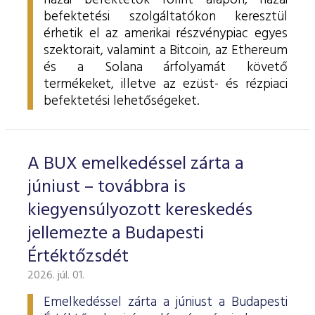
hazai befektetők forint alapon, hazai
befektetési szolgáltatókon keresztül
érhetik el az amerikai részvénypiac egyes
szektorait, valamint a Bitcoin, az Ethereum
és a Solana árfolyamát követő
termékeket, illetve az ezüst- és rézpiaci
befektetési lehetőségeket.
A BUX emelkedéssel zárta a
júniust – továbbra is
kiegyensúlyozott kereskedés
jellemezte a Budapesti
Értéktőzsdét
2026. júl. 01.
Emelkedéssel zárta a júniust a Budapesti