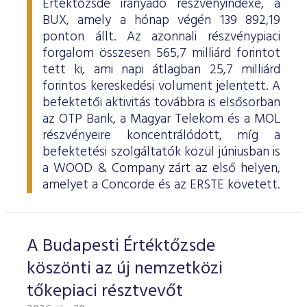
Értéktőzsde irányadó részvényindexe, a
BUX, amely a hónap végén 139 892,19
ponton állt. Az azonnali részvénypiaci
forgalom összesen 565,7 milliárd forintot
tett ki, ami napi átlagban 25,7 milliárd
forintos kereskedési volument jelentett. A
befektetői aktivitás továbbra is elsősorban
az OTP Bank, a Magyar Telekom és a MOL
részvényeire koncentrálódott, míg a
befektetési szolgáltatók közül júniusban is
a WOOD & Company zárt az első helyen,
amelyet a Concorde és az ERSTE követett.
A Budapesti Értéktőzsde
köszönti az új nemzetközi
tőkepiaci résztvevőt