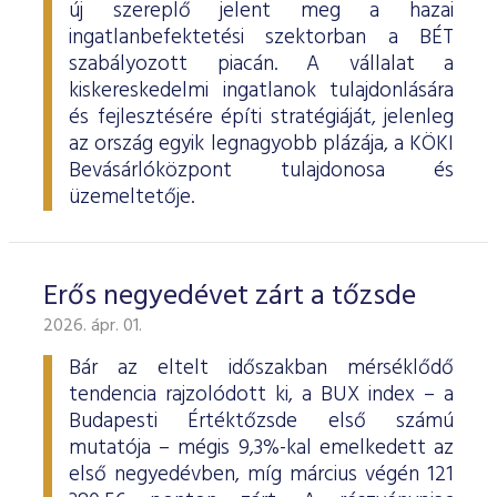
új szereplő jelent meg a hazai
ingatlanbefektetési szektorban a BÉT
szabályozott piacán. A vállalat a
kiskereskedelmi ingatlanok tulajdonlására
és fejlesztésére építi stratégiáját, jelenleg
az ország egyik legnagyobb plázája, a KÖKI
Bevásárlóközpont tulajdonosa és
üzemeltetője.
Erős negyedévet zárt a tőzsde
2026. ápr. 01.
Bár az eltelt időszakban mérséklődő
tendencia rajzolódott ki, a BUX index – a
Budapesti Értéktőzsde első számú
mutatója – mégis 9,3%-kal emelkedett az
első negyedévben, míg március végén 121