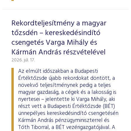
ESG Útmutató
Rekordteljesítmény a magyar
tőzsdén – kereskedésindító
csengetés Varga Mihály és
Kármán András részvételével
2026. júl. 17.
Az elmúlt időszakban a Budapesti
Értéktőzsde újabb rekordokat döntött, a
növekvő teljesítménynek pedig a teljes
magyar gazdaság, a cégek és a lakosság is
nyertesei – jelentette ki Varga Mihály, aki
részt vett a Budapesti Értéktőzsde (BÉT)
ünnepélyes kereskedésindító csengetésén
Kármán András pénzügyminiszterrel és
Tóth Tiborral, a BÉT vezérigazgatójával. A