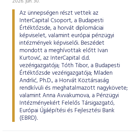
2026. jún. 30.
Az ünnepségen részt vettek az
InterCapital Csoport, a Budapesti
Értéktőzsde, a horvát diplomáciai
képviselet, valamint európai pénzügyi
intézmények képviselői. Beszédet
mondott a meghívottak előtt Ivan
Kurtović, az InterCapital d.d.
vezérigazgatója; Tóth Tibor, a Budapesti
Értéktőzsde vezérigazgatója; Mladen
Andrlić, Ph.D., a Horvát Köztársaság
rendkívüli és meghatalmazott nagykövete;
valamint Anna Avvakumova, a Pénzügyi
Intézményekért Felelős Társigazgató,
Európai Újjáépítési és Fejlesztési Bank
(EBRD).