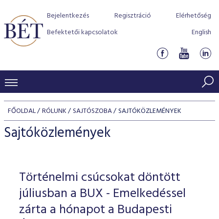
Bejelentkezés
Regisztráció
Elérhetőség
Befektetői kapcsolatok
English
KERESKEDÉSI ADATOK
FŐOLDAL
RÓLUNK
SAJTÓSZOBA
SAJTÓKÖZLEMÉNYEK
INDEXEK
BEFEKTETŐK
Sajtóközlemények
Részvényindexek
Piaci forgalom
Termékcsoportok
KIBOCSÁTÓK
Kötvényindexek
Kedvenc instrumentumok
Szabályozás
Indexek
Részvény és vállalati kötvény tőzsdei bevezetését támoga
Történelmi csúcsokat döntött
TŐZSDETAGOK
Jelzáloglevél indexek
program
Azonnali Piac
Alkalmazott díjstruktúra
BÉT szabályzatok
Részvény szekció
júliusban a BUX - Emelkedéssel
Tőzsdetagok, üzletkötők
VENDOROK
Vállalati kötvény indexek
Származékos piac
BÉT Xtend - Részvénypiac egyszerűen
Részvények
zárta a hónapot a Budapesti
Elszámolás
Befektetővédelem
Hitelpapír szekció
Útmutató a taggá váláshoz