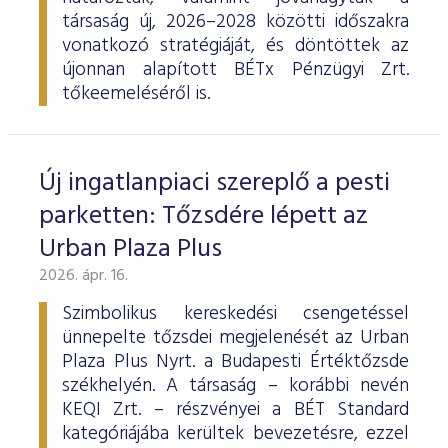
társaság új, 2026–2028 közötti időszakra
vonatkozó stratégiáját, és döntöttek az
újonnan alapított BÉTx Pénzügyi Zrt.
tőkeemeléséről is.
Új ingatlanpiaci szereplő a pesti
parketten: Tőzsdére lépett az
Urban Plaza Plus
2026. ápr. 16.
Szimbolikus kereskedési csengetéssel
ünnepelte tőzsdei megjelenését az Urban
Plaza Plus Nyrt. a Budapesti Értéktőzsde
székhelyén. A társaság – korábbi nevén
KEQI Zrt. – részvényei a BÉT Standard
kategóriájába kerültek bevezetésre, ezzel