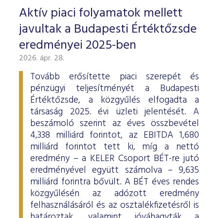
Aktív piaci folyamatok mellett
javultak a Budapesti Értéktőzsde
eredményei 2025-ben
2026. ápr. 28.
Tovább erősítette piaci szerepét és
pénzügyi teljesítményét a Budapesti
Értéktőzsde, a közgyűlés elfogadta a
társaság 2025. évi üzleti jelentését. A
beszámoló szerint az éves összbevétel
4,338 milliárd forintot, az EBITDA 1,680
milliárd forintot tett ki, míg a nettó
eredmény – a KELER Csoport BÉT-re jutó
eredményével együtt számolva – 9,635
milliárd forintra bővült. A BÉT éves rendes
közgyűlésén az adózott eredmény
felhasználásáról és az osztalékfizetésről is
határoztak, valamint jóváhagyták a