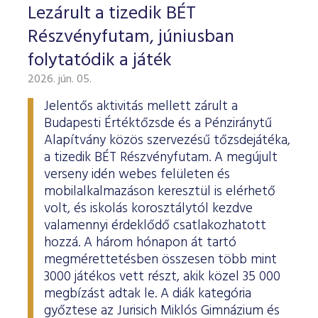
Lezárult a tizedik BÉT
Részvényfutam, júniusban
folytatódik a játék
2026. jún. 05.
Jelentős aktivitás mellett zárult a
Budapesti Értéktőzsde és a Pénziránytű
Alapítvány közös szervezésű tőzsdejátéka,
a tizedik BÉT Részvényfutam. A megújult
verseny idén webes felületen és
mobilalkalmazáson keresztül is elérhető
volt, és iskolás korosztálytól kezdve
valamennyi érdeklődő csatlakozhatott
hozzá. A három hónapon át tartó
megmérettetésben összesen több mint
3000 játékos vett részt, akik közel 35 000
megbízást adtak le. A diák kategória
győztese az Jurisich Miklós Gimnázium és