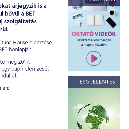
kat árjegyzik is a
ul bővül a BÉT
j szolgáltatás
rül.
e Duna House elemzése
BÉT honlapján.
dte meg 2017.
zenegy papír elemzését
ndul el.
ESG JELENTÉS
lán: