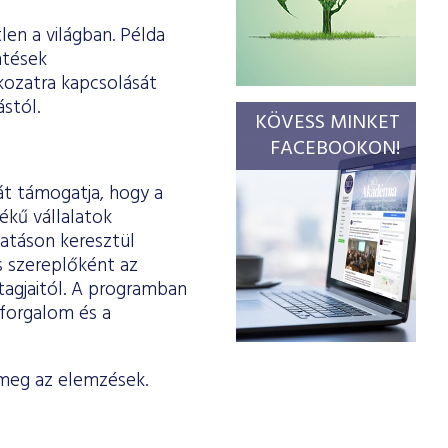
en a világban. Példa
ntések
kozatra kapcsolását
stól.
KÖVESS MINKET
FACEBOOKON!
át támogatja, hogy a
tékű vállalatok
tatáson keresztül
s szereplőként az
tagjaitól. A programban
 forgalom és a
 meg az elemzések.