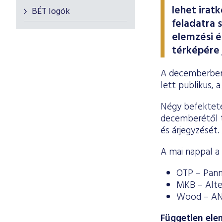
lehet irat
BÉT logók
feladatra 
elemzési é
térképére j
A decemberben 
lett publikus, 
Négy befekteté
decemberétől tí
és árjegyzését.
A mai nappal a
OTP – PannE
MKB – Alteo
Wood – ANY
Független ele