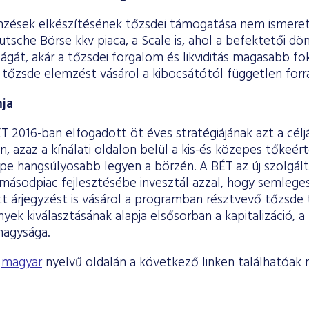
zések elkészítésének tőzsdei támogatása nem ismeretl
utsche Börse kkv piaca, a Scale is, ahol a befektetői dö
gát, akár a tőzsdei forgalom és likviditás magasabb fo
 tőzsde elemzést vásárol a kibocsátótól független forrá
ja
 2016-ban elfogadott öt éves stratégiájának azt a célj
n, azaz a kínálati oldalon belül a kis-és közepes tőkeér
epe hangsúlyosabb legyen a börzén. A BÉT az új szolgál
 másodpiac fejlesztésébe invesztál azzal, hogy semlege
t árjegyzést is vásárol a programban résztvevő tőzsde 
nyek kiválasztásának alapja elsősorban a kapitalizáció, a
nagysága.
s
magyar
nyelvű oldalán a következő linken találhatóak