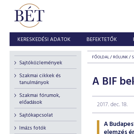
KERESKEDÉSI ADATOK
BEFEKTETŐK
FŐOLDAL
RÓLUNK
Sajtóközlemények
Szakmai cikkek és
A BIF be
tanulmányok
Szakmai fórumok,
előadások
2017. dec. 18.
Sajtókapcsolat
A Budapest
Imázs fotók
elemzés ér