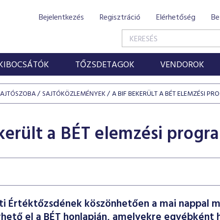
Bejelentkezés
Regisztráció
Elérhetőség
Be
KIBOCSÁTÓK
TŐZSDETAGOK
VENDOROK
SAJTÓSZOBA
SAJTÓKÖZLEMÉNYEK
A BIF BEKERÜLT A BÉT ELEMZÉSI P
került a BÉT elemzési progr
i Értéktőzsdének köszönhetően a mai nappal m
hető el a BÉT honlapján, amelyekre egyébként hí