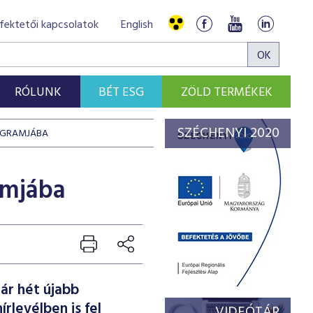
fektetői kapcsolatok
English
RÓLUNK
BÉT ESG
ZÖLD TERMÉKEK
SZÉCHENYI 2020
ROGRAMJÁBA
amjába
ár hét újabb
rlevélben is fel
VIDEÓTÁR