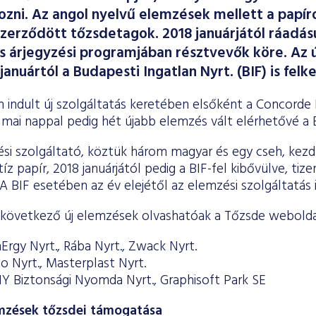
kozni. Az angol nyelvű elemzések mellett a papíro
szerződött tőzsdetagok. 2018 januárjától ráadás
s árjegyzési programjában résztvevők köre. Az ú
anuártól a Budapesti Ingatlan Nyrt. (BIF) is felke
indult új szolgáltatás keretében elsőként a Concord
a mai nappal pedig hét újabb elemzés vált elérhetővé a 
si szolgáltató, köztük három magyar és egy cseh, kez
z papír, 2018 januárjától pedig a BIF-fel kibővülve, ti
 A BIF esetében az év elejétől az elemzési szolgáltatás i
 következő új elemzések olvashatóak a Tőzsde webolda
rgy Nyrt., Rába Nyrt., Zwack Nyrt.
 Nyrt., Masterplast Nyrt.
 Biztonsági Nyomda Nyrt., Graphisoft Park SE
mzések tőzsdei támogatása