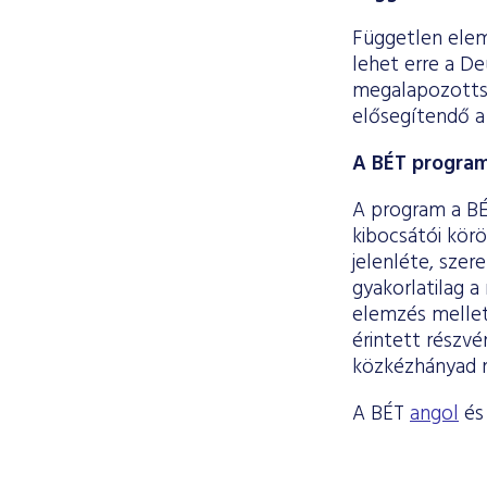
Független elem
lehet erre a De
megalapozottsá
elősegítendő a
A BÉT program
A program a BÉT
kibocsátói körö
jelenléte, szer
gyakorlatilag a
elemzés mellet
érintett részvé
közkézhányad 
A BÉT
angol
é